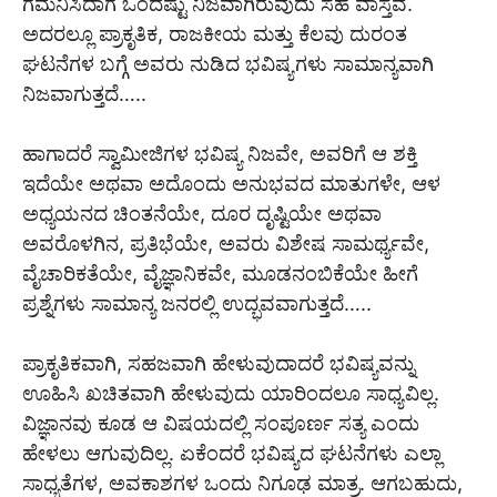
ಗಮನಿಸಿದಾಗ ಒಂದಷ್ಟು ನಿಜವಾಗಿರುವುದು ಸಹ ವಾಸ್ತವ.
ಅದರಲ್ಲೂ ಪ್ರಾಕೃತಿಕ, ರಾಜಕೀಯ ಮತ್ತು ಕೆಲವು ದುರಂತ
ಘಟನೆಗಳ ಬಗ್ಗೆ ಅವರು ನುಡಿದ ಭವಿಷ್ಯಗಳು ಸಾಮಾನ್ಯವಾಗಿ
ನಿಜವಾಗುತ್ತದೆ…..
ಹಾಗಾದರೆ ಸ್ವಾಮೀಜಿಗಳ ಭವಿಷ್ಯ ನಿಜವೇ, ಅವರಿಗೆ ಆ ಶಕ್ತಿ
ಇದೆಯೇ ಅಥವಾ ಅದೊಂದು ಅನುಭವದ ಮಾತುಗಳೇ, ಆಳ
ಅಧ್ಯಯನದ ಚಿಂತನೆಯೇ, ದೂರ ದೃಷ್ಟಿಯೇ ಅಥವಾ
ಅವರೊಳಗಿನ, ಪ್ರತಿಭೆಯೇ, ಅವರು ವಿಶೇಷ ಸಾಮರ್ಥ್ಯವೇ,
ವೈಚಾರಿಕತೆಯೇ, ವೈಜ್ಞಾನಿಕವೇ, ಮೂಡನಂಬಿಕೆಯೇ ಹೀಗೆ
ಪ್ರಶ್ನೆಗಳು ಸಾಮಾನ್ಯ ಜನರಲ್ಲಿ ಉದ್ಭವವಾಗುತ್ತದೆ…..
ಪ್ರಾಕೃತಿಕವಾಗಿ, ಸಹಜವಾಗಿ ಹೇಳುವುದಾದರೆ ಭವಿಷ್ಯವನ್ನು
ಊಹಿಸಿ ಖಚಿತವಾಗಿ ಹೇಳುವುದು ಯಾರಿಂದಲೂ ಸಾಧ್ಯವಿಲ್ಲ.
ವಿಜ್ಞಾನವು ಕೂಡ ಆ ವಿಷಯದಲ್ಲಿ ಸಂಪೂರ್ಣ ಸತ್ಯ ಎಂದು
ಹೇಳಲು ಆಗುವುದಿಲ್ಲ. ಏಕೆಂದರೆ ಭವಿಷ್ಯದ ಘಟನೆಗಳು ಎಲ್ಲಾ
ಸಾಧ್ಯತೆಗಳ, ಅವಕಾಶಗಳ ಒಂದು ನಿಗೂಢ ಮಾತ್ರ. ಆಗಬಹುದು,