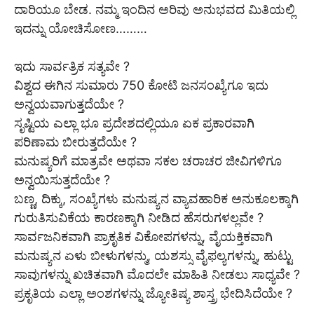
ದಾರಿಯೂ ಬೇಡ. ನಮ್ಮ ಇಂದಿನ ಅರಿವು ಅನುಭವದ ಮಿತಿಯಲ್ಲಿ
ಇದನ್ನು ಯೋಚಿಸೋಣ………
ಇದು ಸಾರ್ವತ್ರಿಕ ಸತ್ಯವೇ ?
ವಿಶ್ವದ ಈಗಿನ ಸುಮಾರು 750 ಕೋಟಿ ಜನಸಂಖ್ಯೆಗೂ ಇದು
ಅನ್ವಯವಾಗುತ್ತದೆಯೇ ?
ಸೃಷ್ಟಿಯ ಎಲ್ಲಾ ಭೂ ಪ್ರದೇಶದಲ್ಲಿಯೂ ಏಕ ಪ್ರಕಾರವಾಗಿ
ಪರಿಣಾಮ ಬೀರುತ್ತದೆಯೇ ?
ಮನುಷ್ಯರಿಗೆ ಮಾತ್ರವೇ ಅಥವಾ ಸಕಲ ಚರಾಚರ ಜೀವಿಗಳಿಗೂ
ಅನ್ವಯಿಸುತ್ತದೆಯೇ ?
ಬಣ್ಣ, ದಿಕ್ಕು, ಸಂಖ್ಯೆಗಳು ಮನುಷ್ಯನ ವ್ಯಾವಹಾರಿಕ ಅನುಕೂಲಕ್ಕಾಗಿ
ಗುರುತಿಸುವಿಕೆಯ ಕಾರಣಕ್ಕಾಗಿ ನೀಡಿದ ಹೆಸರುಗಳಲ್ಲವೇ ?
ಸಾರ್ವಜನಿಕವಾಗಿ ಪ್ರಾಕೃತಿಕ ವಿಕೋಪಗಳನ್ನು, ವೈಯಕ್ತಿಕವಾಗಿ
ಮನುಷ್ಯನ ಏಳು ಬೀಳುಗಳನ್ಮು, ಯಶಸ್ಸು ವೈಫಲ್ಯಗಳನ್ನು, ಹುಟ್ಟು
ಸಾವುಗಳನ್ನು ಖಚಿತವಾಗಿ ಮೊದಲೇ ಮಾಹಿತಿ ನೀಡಲು ಸಾಧ್ಯವೇ ?
ಪ್ರಕೃತಿಯ ಎಲ್ಲಾ ಅಂಶಗಳನ್ನು ಜ್ಯೋತಿಷ್ಯ ಶಾಸ್ತ್ರ ಭೇದಿಸಿದೆಯೇ ?