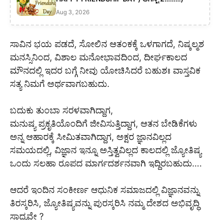
Aug 3, 2026
ಸಾವಿನ ಭಯ ಪಡದೆ, ಸೋಲಿನ ಆತಂಕಕ್ಕೆ ಒಳಗಾಗದೆ, ನಿಷ್ಕಲ್ಮಶ
ಮನಸ್ಸಿನಿಂದ, ವಿಶಾಲ ಮನೋಭಾವದಿಂದ, ದೀರ್ಘಕಾಲದ
ಮೌನದಲ್ಲಿ ಇದರ ಬಗ್ಗೆ ನೀವು ಯೋಚಿಸಿದರೆ ಬಹುಶಃ ವಾಸ್ತವಿಕ
ಸತ್ಯ ನಿಮಗೆ ಅರ್ಥವಾಗಬಹುದು.
ಬದುಕು ತುಂಬಾ ಸರಳವಾಗಿದ್ದಾಗ,
ಮನುಷ್ಯ ಪ್ರಕೃತಿಯೊಂದಿಗೆ ಜೀವಿಸುತ್ತಿದ್ದಾಗ,‌ ಆತನ ಬೇಡಿಕೆಗಳು
ಅನ್ನ ಆಹಾರಕ್ಕೆ ಸೀಮಿತವಾಗಿದ್ದಾಗ, ಅಕ್ಷರ ಜ್ಞಾನವಿಲ್ಲದ
ಸಮಯದಲ್ಲಿ, ವಿಜ್ಞಾನ ಇನ್ನೂ ಅಸ್ತಿತ್ವವಿಲ್ಲದ ಕಾಲದಲ್ಲಿ ಜ್ಯೋತಿಷ್ಯ
ಒಂದು ಸಲಹಾ ರೂಪದ ಮಾರ್ಗದರ್ಶನವಾಗಿ ಇದ್ದಿರಬಹುದು….
ಆದರೆ ಇಂದಿನ ಸಂಕೀರ್ಣ ಆಧುನಿಕ ಸಮಾಜದಲ್ಲಿ ವಿಜ್ಞಾನವನ್ನು
ತಿರಸ್ಕರಿಸಿ, ಜ್ಯೋತಿಷ್ಯವನ್ನು ಪುರಸ್ಕರಿಸಿ ನಮ್ಮ ದೇಶದ ಅಭಿವೃದ್ಧಿ
ಸಾಧ್ಯವೇ ?