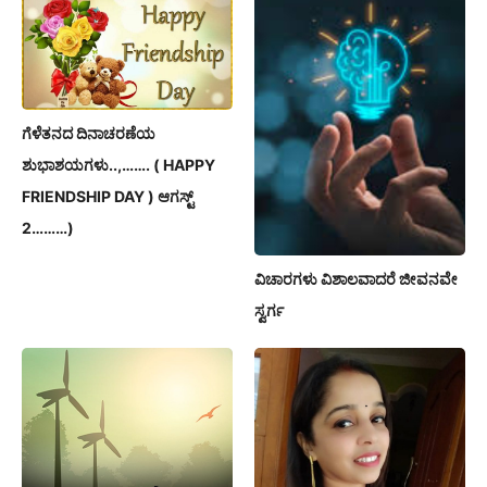
ಗೆಳೆತನದ ದಿನಾಚರಣೆಯ
ಶುಭಾಶಯಗಳು..,……. ( HAPPY
FRIENDSHIP DAY ) ಆಗಸ್ಟ್
2………)
ವಿಚಾರಗಳು ವಿಶಾಲವಾದರೆ ಜೀವನವೇ
ಸ್ವರ್ಗ