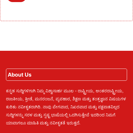
About Us
ಕನ್ನಡ ಸುದ್ದಿಗಳಿಗಾಗಿ ನಿಮ್ಮ ವಿಶ್ವಾಸಾರ್ಹ ಮೂಲ - ರಾಷ್ಟ್ರೀಯ, ಅಂತರರಾಷ್ಟ್ರೀಯ,
ರಾಜಕೀಯ, ಕ್ರೀಡೆ, ಮನರಂಜನೆ, ವ್ಯವಹಾರ, ಶಿಕ್ಷಣ ಮತ್ತು ತಂತ್ರಜ್ಞಾನ ವಿಷಯಗಳ
ಕುರಿತು ನವೀಕೃತರಾಗಿರಿ. ನಾವು ವೇಗವಾದ, ನಿಖರವಾದ ಮತ್ತು ಪಕ್ಷಪಾತವಿಲ್ಲದ
ಸುದ್ದಿಗಳನ್ನು ಸರಳ ಮತ್ತು ಸ್ಪಷ್ಟ ಭಾಷೆಯಲ್ಲಿ ಒದಗಿಸುತ್ತೇವೆ ಇದರಿಂದ ನಿಮಗೆ
ಯಾವಾಗಲೂ ಮಾಹಿತಿ ಮತ್ತು ನವೀಕೃತತೆ ಇರುತ್ತದೆ.