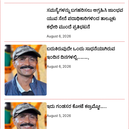
ಸಮಸ್ಯೆಗಳನ್ನು ಬಗಹರಿಸಲು ಆಗ್ರಹಿಸಿ ಜಾಂಭವ
ಯುವ ಸೇನೆ ಪದಾಧಿಕಾರಿಗಳಿಂದ ತಾಲ್ಲೂಕು
ಕಛೇರಿ ಮುಂದೆ ಪ್ರತಿಭಟನೆ
August 6, 2026
ಬದುಕಿರುವುದೇ ಒಂದು ಸಾಧನೆಯಾಗಿರುವ
ಇಂದಿನ ದಿನಗಳಲ್ಲಿ………,
August 6, 2026
ಇದು ಗಂಡಸರ ಕೋಟೆ ಕಣ್ರಮ್ಮೋ…..
August 5, 2026