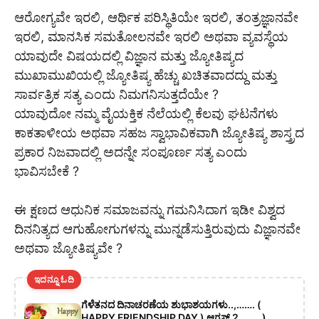
ಆರೋಗ್ಯವೇ ಇರಲಿ, ಆರ್ಥಿಕ ಪರಿಸ್ಥಿತಿಯೇ ಇರಲಿ, ತಂತ್ರಜ್ಞಾನವೇ
ಇರಲಿ, ಮಾನಸಿಕ ಸಮತೋಲನವೇ ಇರಲಿ ಅಥವಾ ವ್ಯವಸ್ಥೆಯ
ಯಾವುದೇ ವಿಷಯದಲ್ಲಿ ವಿಜ್ಞಾನ ಮತ್ತು ಜ್ಯೋತಿಷ್ಯದ
ಮುಖಾಮುಖಿಯಲ್ಲಿ ಜ್ಯೋತಿಷ್ಯ ಹೆಚ್ಚು ಖಚಿತವಾದದ್ದು ಮತ್ತು
ಸಾರ್ವತ್ರಿಕ ಸತ್ಯ ಎಂದು ನಿಮಗನಿಸುತ್ತದೆಯೇ ?
ಯಾವುದೋ ನಮ್ಮ ವೈಯಕ್ತಿಕ ನೆಲೆಯಲ್ಲಿ ಕೆಲವು ಘಟನೆಗಳು
ಕಾಕತಾಳೀಯ ಅಥವಾ ಸಹಜ ಸ್ವಾಭಾವಿಕವಾಗಿ ಜ್ಯೋತಿಷ್ಯ ಶಾಸ್ತ್ರದ
ಪ್ರಕಾರ ನಿಜವಾದಲ್ಲಿ ಅದನ್ನೇ ಸಂಪೂರ್ಣ ಸತ್ಯ ಎಂದು
ಭಾವಿಸಬೇಕೆ ?
ಈ ಕ್ಷಣದ ಆಧುನಿಕ ಸಮಾಜವನ್ನು ಗಮನಿಸಿದಾಗ ಇಡೀ ವಿಶ್ವದ
ದಿನನಿತ್ಯದ ಆಗುಹೋಗುಗಳನ್ನು ಮುನ್ನಡೆಸುತ್ತಿರುವುದು ವಿಜ್ಞಾನವೇ
ಅಥವಾ ಜ್ಯೋತಿಷ್ಯವೇ ?
ಇದನ್ನೂ ಓದಿ
ಗೆಳೆತನದ ದಿನಾಚರಣೆಯ ಶುಭಾಶಯಗಳು..,……. (
HAPPY FRIENDSHIP DAY ) ಆಗಸ್ಟ್ 2………)