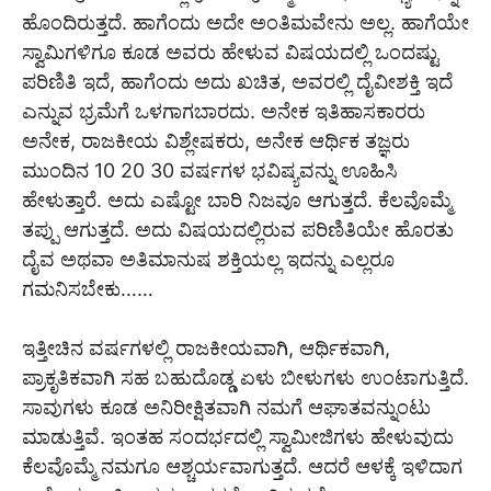
ಹೊಂದಿರುತ್ತದೆ. ಹಾಗೆಂದು ಅದೇ ಅಂತಿಮವೇನು ಅಲ್ಲ. ಹಾಗೆಯೇ
ಸ್ವಾಮಿಗಳಿಗೂ ಕೂಡ ಅವರು ಹೇಳುವ ವಿಷಯದಲ್ಲಿ ಒಂದಷ್ಟು
ಪರಿಣಿತಿ ಇದೆ, ಹಾಗೆಂದು ಅದು ಖಚಿತ, ಅವರಲ್ಲಿ ದೈವೀಶಕ್ತಿ ಇದೆ
ಎನ್ನುವ ಭ್ರಮೆಗೆ ಒಳಗಾಗಬಾರದು. ಅನೇಕ ಇತಿಹಾಸಕಾರರು
ಅನೇಕ, ರಾಜಕೀಯ ವಿಶ್ಲೇಷಕರು, ಅನೇಕ ಆರ್ಥಿಕ ತಜ್ಞರು
ಮುಂದಿನ 10 20 30 ವರ್ಷಗಳ ಭವಿಷ್ಯವನ್ನು ಊಹಿಸಿ
ಹೇಳುತ್ತಾರೆ. ಅದು ಎಷ್ಟೋ ಬಾರಿ ನಿಜವೂ ಆಗುತ್ತದೆ. ಕೆಲವೊಮ್ಮೆ
ತಪ್ಪು ಆಗುತ್ತದೆ. ಅದು ವಿಷಯದಲ್ಲಿರುವ ಪರಿಣಿತಿಯೇ ಹೊರತು
ದೈವ ಅಥವಾ ಅತಿಮಾನುಷ ಶಕ್ತಿಯಲ್ಲ ಇದನ್ನು ಎಲ್ಲರೂ
ಗಮನಿಸಬೇಕು……
ಇತ್ತೀಚಿನ ವರ್ಷಗಳಲ್ಲಿ ರಾಜಕೀಯವಾಗಿ, ಆರ್ಥಿಕವಾಗಿ,
ಪ್ರಾಕೃತಿಕವಾಗಿ ಸಹ ಬಹುದೊಡ್ಡ ಏಳು ಬೀಳುಗಳು ಉಂಟಾಗುತ್ತಿದೆ.
ಸಾವುಗಳು ಕೂಡ ಅನಿರೀಕ್ಷಿತವಾಗಿ ನಮಗೆ ಆಘಾತವನ್ನುಂಟು
ಮಾಡುತ್ತಿವೆ. ಇಂತಹ ಸಂದರ್ಭದಲ್ಲಿ ಸ್ವಾಮೀಜಿಗಳು ಹೇಳುವುದು
ಕೆಲವೊಮ್ಮೆ ನಮಗೂ ಆಶ್ಚರ್ಯವಾಗುತ್ತದೆ. ಆದರೆ ಆಳಕ್ಕೆ ಇಳಿದಾಗ