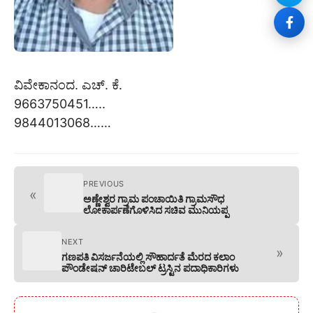
ವಿವೇಕಾನಂದ. ಎಚ್. ಕೆ.
9663750451…..
9844013068……
PREVIOUS
«
ಅಣ್ಣೇಶ್ವರ ಗ್ರಾಮ ಪಂಚಾಯಿತಿ ಗ್ರಾಮಸೌಧ
ಲೋಕಾರ್ಪಣೆಗೊಳಿಸಿದ ಸಚಿವ ಮುನಿಯಪ್ಪ
NEXT
»
ಗಣಪತಿ ವಿಸರ್ಜನೆಯಲ್ಲಿ ಸೌಹಾರ್ದತೆ ಮೆರದ ಕಲಾಂ
ಪೌಂಡೇಷನ್‌ ಚಾರಿಟೇಬಲ್ ಟ್ರಸ್ಟಿನ ಪದಾಧಿಕಾರಿಗಳು