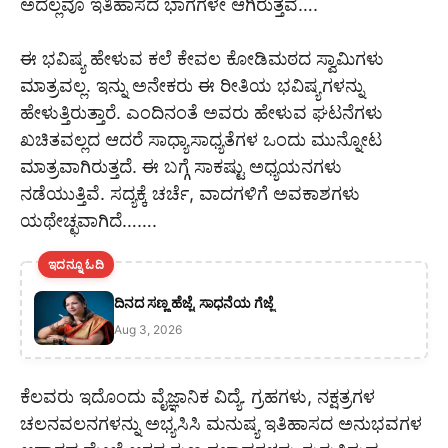
ಅದೆಲ್ಲವೂ ಇತಿಹಾಸದ ಭಾಗಗಳೇ ಆಗಿರುತ್ತವೆ….
ಈ ಭವಿಷ್ಯ ಹೇಳುವ ಕಲೆ ಕೇವಲ ಕೋಡಿಮಠದ ಸ್ವಾಮಿಗಳು
ಮಾತ್ರವಲ್ಲ. ಇನ್ನು ಅನೇಕರು ಈ ರೀತಿಯ ಭವಿಷ್ಯಗಳನ್ನು
ಹೇಳುತ್ತಿರುತ್ತಾರೆ. ಎಂದಿನಂತೆ ಅವರು ಹೇಳುವ ಘಟನೆಗಳು
ಖಚಿತವಲ್ಲದ ಆದರೆ ಸಾಧ್ಯಾಸಾಧ್ಯತೆಗಳ ಒಂದು ಮುನ್ನೋಟ
ಮಾತ್ರವಾಗಿರುತ್ತದೆ. ಈ ಬಗ್ಗೆ ಸಾಕಷ್ಟು ಅಧ್ಯಯನಗಳು
ನಡೆಯುತ್ತಿವೆ. ಸದ್ಯಕ್ಕೆ ಚರ್ಚೆ, ವಾದಗಳಿಗೆ ಅವಕಾಶಗಳು
ಯಥೇಚ್ಛವಾಗಿದೆ…….
ಇದನ್ನೂ ಓದಿ
ದಿನದ ಸಣ್ಣ ಹೆಜ್ಜೆ, ಸಾಧನೆಯ ಗೆಜ್ಜೆ
Aug 3, 2026
ಕೆಲವರು ಇದೊಂದು ವೈಜ್ಞಾನಿಕ ವಿದ್ಯೆ. ಗ್ರಹಗಳು, ನಕ್ಷತ್ರಗಳ
ಚಲನವಲನಗಳನ್ನು ಅಭ್ಯಸಿಸಿ ಮನುಷ್ಯ ಇತಿಹಾಸದ ಅನುಭವಗಳ