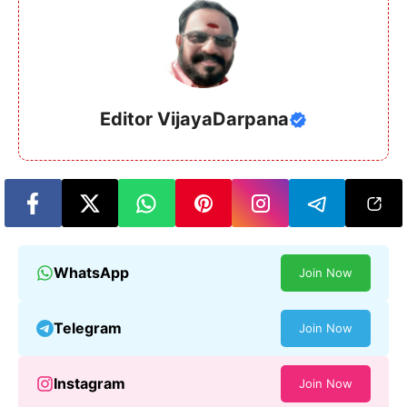
Editor VijayaDarpana
WhatsApp
Join Now
Telegram
Join Now
Instagram
Join Now