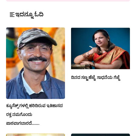
ಇದನ್ನೂ ಓದಿ
ದಿನದ ಸಣ್ಣ ಹೆಜ್ಜೆ, ಸಾಧನೆಯ ಗೆಜ್ಜೆ
ಕ್ಯೂಸೆಕ್ಸ್ ಗಳಲ್ಲಿ ಹರಿದಿರುವ ಇತಿಹಾಸದ
ರಕ್ತ ನಮಗೊಂದು
ಪಾಠವಾಗಬಾರದೆ…….