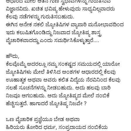
ಆಧಾರದ ಮೇಲೆ ಆತನ ಗುಣ ಸ್ವಭಾವಗಳನ್ನು ಗುರುತಿಸುವ
ವಿಜ್ಞಾನವಿದು. ಖಚಿತ ಭವಿಷ್ಯ ಹೇಳುವುದು ಸಾಧ್ಯವಿಲ್ಲವಾದರು
ಕೆಲವು ನಡೆಗಳನ್ನು ಗುರುತಿಸಬಹುದು.
ಈಗಿನ ಅನೇಕ ನಕಲಿ ಜ್ಯೋತಿಷಿಗಳ ವ್ಯಾಪಾರಿ ಮನೋಭಾವದಿಂದ
ಇದು ಕಲುಷಿತಗೊಂಡಿದ್ದು ನಿಜವಾದ ಜ್ಯೋತಿಷ್ಯ ಶಾಸ್ತ್ರ
ವೈಚಾರಿಕವಾದದ್ದು ಎಂದು ಸಮರ್ಥಿಸಿಕೊಳ್ಳುತ್ತಾರೆ….
ಹೌದು,
ಕೆಲವೊಮ್ಮೆ ಅದರಲ್ಲೂ ನಮ್ಮ ಸಂಕಷ್ಟದ ಸಮಯದಲ್ಲಿ ಯಾರೋ
ಜ್ಯೋತಿಷಿಗಳು ಮೇಲೆ ತಿಳಿಸಿದ ಅಂಶಗಳ ಆಧಾರದಲ್ಲಿ ಕೆಲವು
ಊಹಾತ್ಮಕ ಅಥವಾ ಅವರು ಕಲಿತ ವಿದ್ಯೆಯ ನೆರವಿನಿಂದ ಕೆಲವು
ಸಲಹೆ ಸೂಚನೆಗಳನ್ನು ನೀಡಬಹುದು. ಅದು‌ ಹಲವು ಬಾರಿ
ನಿಜವೂ ಆಗಬಹುದು. ಅದು ಜ್ಯೋತಿಷ್ಯದ ಮೇಲೆ ನಂಬಿಕೆ
ಹೆಚ್ಚಿಸುತ್ತದೆ. ಹಾಗಾದರೆ ಜ್ಯೋತಿಷ್ಯ ನಿಜವೇ ?
ಒಣ ವೈಚಾರಿಕ ಪ್ರಜ್ಞೆಯೂ ಬೇಡ ಅಥವಾ
ಹಿರಿಯರು ತೋರಿದ ಧರ್ಮ, ಸಂಪ್ರದಾಯದ ನಂಬಿಕೆಯ