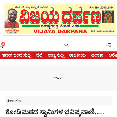
Skip
to
content
Me
8
ಇದೀಗ ಬಂದ ಸುದ್ದಿ
ಜಿಲ್ಲೆ
ರಾಜ್ಯ ಸುದ್ದಿ
ರಾಜಕೀಯ
ಅಂಕಣ
ಆರೋ
--Ads--
ಅಂಕಣ
ಕೋಡಿಮಠದ ಸ್ವಾಮಿಗಳ ಭವಿಷ್ಯವಾಣಿ…..