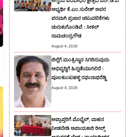
ಆಗ್ನೆಯ ಪದವೀಧರ ಕ್ಷೇತ್ರದ ಎನ್.ಡಿ.ಎ
ಅಭ್ಯರ್ಥಿ ಕೆ.ಎಂ.ಸುರೇಶ್‌ ಅವರ
ಪರವಾಗಿ ಪ್ರಚಾರ ಚಟುವಟಿಕೆಗಳು
ಚುರುಕುಗೊಂಡಿವೆ : ಸೀಕಲ್
ರಾಮಚಂದ್ರಗೌಡ
August 4, 2026
ಜಿಲ್ಲೆಗೆ ಮಂತ್ರಿಸ್ಥಾನ ಸಿಗದಿರುವುದು
ಅಭಿವೃದ್ದಿಗೆ ಹಿನ್ನಡೆಯಾಗಲಿದೆ :
ಪೂಲಕುಂಟಹಳ್ಳಿ ರಘುನಾಥರೆಡ್ಡಿ
August 4, 2026
ಅಪ್ರಾಪ್ತರಿಗೆ ಮೊಭೈಲ್, ವಾಹನ
ನೀಡಬೇಡಿ ಅಪಾಯಕಾರಿ ರೀಲ್ಸ್