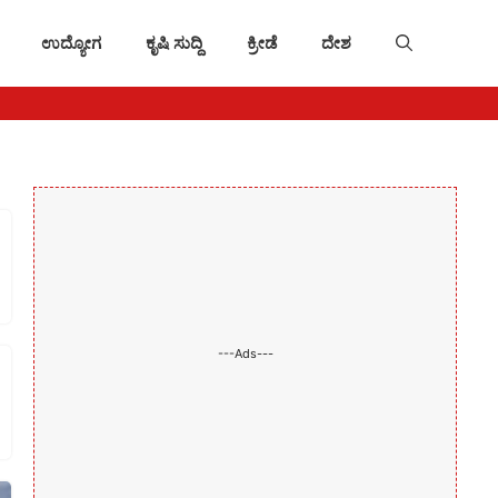
ಉದ್ಯೋಗ
ಕೃಷಿ ಸುದ್ದಿ
ಕ್ರೀಡೆ
ದೇಶ
---Ads---