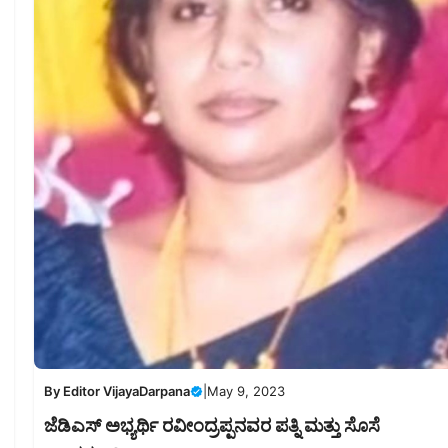
By
Editor VijayaDarpana
|
May 9, 2023
ಜೆಡಿಎಸ್ ಅಭ್ಯರ್ಥಿ ರವೀಂದ್ರಪ್ಪನವರ ಪತ್ನಿ ಮತ್ತು ಸೊಸೆ