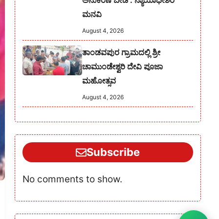
ಅನುಕರಣೆ ಬೇಡ : ನ್ಯಾಯಾಧೀಶರ
ಮನವಿ
August 4, 2026
ತಾಂಡವಪುರ ಗ್ರಾಮದಲ್ಲಿ ಶ್ರೀ
ಚಾಮುಂಡೇಶ್ವರಿ ದೇವಿ ಪೂಜಾ
ಮಹೋತ್ಸವ
August 4, 2026
Subscribe
No comments to show.