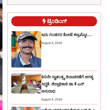
ಟ್ರೆಂಡಿಂಗ್
ಇದು ಗಂಡಸರ ಕೋಟೆ ಕಣ್ರಮ್ಮೋ…..
August 5, 2026
80ನೇ ಸ್ವಾತಂತ್ರ್ಯ ದಿನಾಚರಣೆಗೆ ಅಗತ್ಯ
ಸಿದ್ಧತೆ: ಜಿಲ್ಲಾಧಿಕಾರಿ ಡಾ ಕೆ ಎನ್
ಅನುರಾಧ
August 4, 2026