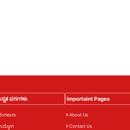
ನ್ನತ ವರ್ಗಗಳು
Importaint Pages
ಬೆಂಗಳೂರು
About Us
ಉದ್ಯೋಗ
Contact Us