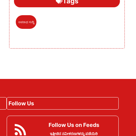
Tags
ಅಪರಾಧ ಸುದ್ದಿ
Follow Us
Follow Us on Feeds
ಇತ್ತೀಚಿನ ನವೀಕರಣಗಳನ್ನು ಪಡೆಯಿರಿ