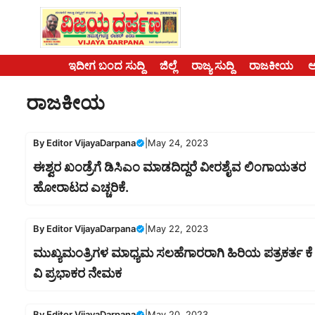
Skip
to
content
ಇದೀಗ ಬಂದ ಸುದ್ದಿ
ಜಿಲ್ಲೆ
ರಾಜ್ಯ ಸುದ್ದಿ
ರಾಜಕೀಯ
ರಾಜಕೀಯ
By
Editor VijayaDarpana
|
May 24, 2023
ಈಶ್ವರ ಖಂಡ್ರೆಗೆ ಡಿಸಿಎಂ ಮಾಡದಿದ್ದರೆ ವೀರಶೈವ ಲಿಂಗಾಯತರ
ಹೋರಾಟದ ಎಚ್ಚರಿಕೆ.
By
Editor VijayaDarpana
|
May 22, 2023
ಮುಖ್ಯಮಂತ್ರಿಗಳ ಮಾಧ್ಯಮ ಸಲಹೆಗಾರರಾಗಿ ಹಿರಿಯ ಪತ್ರಕರ್ತ ಕೆ
ವಿ ಪ್ರಭಾಕರ ನೇಮಕ
By
Editor VijayaDarpana
|
May 20, 2023