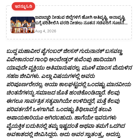
ಇದನ್ನೂ ಓದಿ
ಜವಾಬ್ದಾರಿ ನೀಡುವ ಜಿಲ್ಲೆಗಳಿಗೆ ಹೋಗಿ ಅತಿವೃಷ್ಟಿ, ಅನಾವೃಷ್ಟಿ
ಬಗ್ಗೆ ಪರಿಶೀಲಿಸಿ ವರದಿ ನೀಡಲು ನೂತನ ಸಚಿವರಿಗೆ ಸೂಚನೆ:
ಸಿಎಂ ಡಿ ಕೆ ಶಿವಕುಮಾರ್
Aug 4, 2026
ಬುದ್ದ ಮಹಾವೀರ ಪೈಗಂಬರ್ ಜೀಸಸ್ ಗುರುನಾನಕ್ ಬಸವಣ್ಣ
ವಿವೇಕಾನಂದ ಗಾಂಧಿ ಅಂಬೇಡ್ಕರ್ ಕುವೆಂಪು ಹಾದಿಯಾಗಿ
ಯಾವುದೇ ವ್ಯಕ್ತಿಯು ಅತಿಮಾನುಷರಲ್ಲ. ಮೂಳೆ ಮಾಂಸ ಮೆದುಳಿನ
ಸಹಜ ಜೀವಿಗಳು. ಎಲ್ಲಾ ವಿಷಯಗಳಲ್ಲಿ ಅವರು
ಪರಿಪೂರ್ಣರೇನಲ್ಲ. ಆಯಾ ಕಾಲಘಟ್ಟದಲ್ಲಿ ಒಂದಷ್ಟು ಮಾನವೀಯ
ಚಿಂತನೆಗಳನ್ನು ಸಮಾಜದ ಜೊತೆ ಹಂಚಿಕೊಂಡಿದ್ದಾರೆ. ಕೆಲವು
ಈಗಲೂ ಸಾರ್ವತ್ರಿಕ ಸತ್ಯವಾಗಿಯೇ ಉಳಿದಿದ್ದರೆ, ಮತ್ತೆ ಕೆಲವು
ಪರಿವರ್ತನೆಗೆ ಒಳಗಾಗಿವೆ. ಒಂದಷ್ಟು ಶಿಥಿಲಾವಸ್ತೆ ತಲುಪಿ
ಅಪಾಯಕಾರಿಯೂ ಆಗಿರಬಹುದು. ಹಾಗೆಯೇ ಇವರುಗಳು
ವೈಯಕ್ತಿಕ ಬದುಕಿನಲ್ಲಿ ತಮ್ಮ ಇಷ್ಟದಂತೆ ಅಥವಾ ತಮಗೆ ಒದಗಿದ
ಅವಕಾಶದಲ್ಲಿ ಜೀವಿಸಿದ್ದರು. ಅದು ಅವರ ಸ್ವಾತಂತ್ರ್ಯ. ಅದನ್ನು