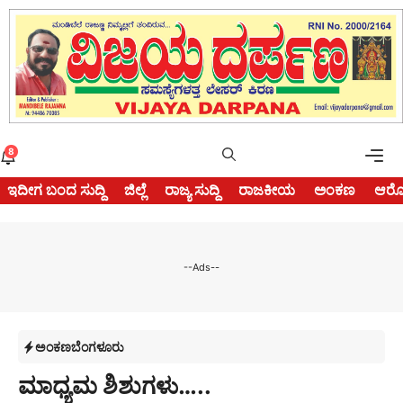
Skip
to
content
Me
8
ಇದೀಗ ಬಂದ ಸುದ್ದಿ
ಜಿಲ್ಲೆ
ರಾಜ್ಯ ಸುದ್ದಿ
ರಾಜಕೀಯ
ಅಂಕಣ
ಆರೋ
--Ads--
ಅಂಕಣ
ಬೆಂಗಳೂರು
ಮಾಧ್ಯಮ ಶಿಶುಗಳು…..