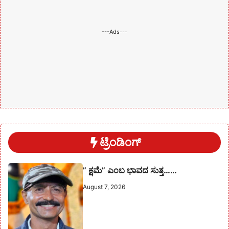
---Ads---
ಟ್ರೆಂಡಿಂಗ್
” ಕ್ಷಮೆ” ಎಂಬ ಭಾವದ ಸುತ್ತ……
August 7, 2026