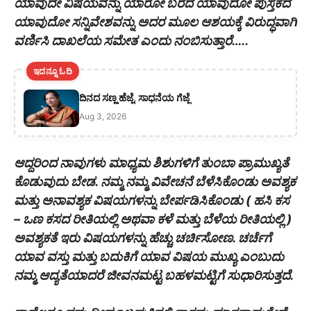
ಯಾವುದೇ ವಿಷಯವನ್ನು ಯಾರೋ ಬರೆದ ಯಾವುದೋ ಪುಸ್ತಕದ
ಯಾವುದೋ ಸನ್ನಿವೇಶವನ್ನು ಅದರ ಮೂಲ ಆಶಯಕ್ಕೆ ವಿರುದ್ಧವಾಗಿ
ವರ್ಣಿಸಿ ದಾಖಲೆಯ ಸಮೇತ ಎಂದು ನಂಬಿಸುತ್ತಾರೆ…..
ಇದನ್ನೂ ಓದಿ
ದಿನದ ಸಣ್ಣ ಹೆಜ್ಜೆ, ಸಾಧನೆಯ ಗೆಜ್ಜೆ
Aug 3, 2026
ಆದ್ದರಿಂದ ನಾವುಗಳು ಮಾಧ್ಯಮ ಶಿಶುಗಳಿಗೆ ತುಂಬಾ ಪ್ರಾಮುಖ್ಯತೆ
ಕೊಡುವುದು ಬೇಡ. ನಮ್ಮ ನಮ್ಮ ವಿವೇಚನೆ ಬೆಳೆಸಿಕೊಂಡು ಅವಶ್ಯಕ
ಮತ್ತು ಅನಾವಶ್ಯಕ ವಿಷಯಗಳನ್ನು ಬೇರ್ಪಡಿಸಿಕೊಂಡು ( ಹಸಿ ಕಸ
– ಒಣ ಕಸದ ರೀತಿಯಲ್ಲಿ ಅಥವಾ ಕಳೆ ಮತ್ತು ಬೆಳೆಯ ರೀತಿಯಲ್ಲಿ )
ಅವಶ್ಯಕತೆ ಇರು ವಿಷಯಗಳನ್ನು ಹೆಚ್ಚು ಚರ್ಚಿಸೋಣ. ಚರ್ಚೆಗೆ
ಯಾವ ವಸ್ತು ಮತ್ತು ಬದುಕಿಗೆ ಯಾವ ವಿಷಯ ಮುಖ್ಯ ಎಂಬುದು
ನಮ್ಮ ಆದ್ಯತೆಯಾದರೆ ಜೀವನಮಟ್ಟ ಬಹಳಮಟ್ಟಿಗೆ ಸುಧಾರಿಸುತ್ತದೆ.