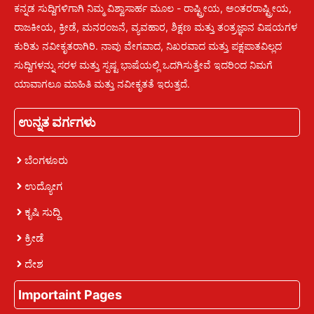
ಕನ್ನಡ ಸುದ್ದಿಗಳಿಗಾಗಿ ನಿಮ್ಮ ವಿಶ್ವಾಸಾರ್ಹ ಮೂಲ - ರಾಷ್ಟ್ರೀಯ, ಅಂತರರಾಷ್ಟ್ರೀಯ,
ರಾಜಕೀಯ, ಕ್ರೀಡೆ, ಮನರಂಜನೆ, ವ್ಯವಹಾರ, ಶಿಕ್ಷಣ ಮತ್ತು ತಂತ್ರಜ್ಞಾನ ವಿಷಯಗಳ
ಕುರಿತು ನವೀಕೃತರಾಗಿರಿ. ನಾವು ವೇಗವಾದ, ನಿಖರವಾದ ಮತ್ತು ಪಕ್ಷಪಾತವಿಲ್ಲದ
ಸುದ್ದಿಗಳನ್ನು ಸರಳ ಮತ್ತು ಸ್ಪಷ್ಟ ಭಾಷೆಯಲ್ಲಿ ಒದಗಿಸುತ್ತೇವೆ ಇದರಿಂದ ನಿಮಗೆ
ಯಾವಾಗಲೂ ಮಾಹಿತಿ ಮತ್ತು ನವೀಕೃತತೆ ಇರುತ್ತದೆ.
ಉನ್ನತ ವರ್ಗಗಳು
ಬೆಂಗಳೂರು
ಉದ್ಯೋಗ
ಕೃಷಿ ಸುದ್ದಿ
ಕ್ರೀಡೆ
ದೇಶ
Importaint Pages