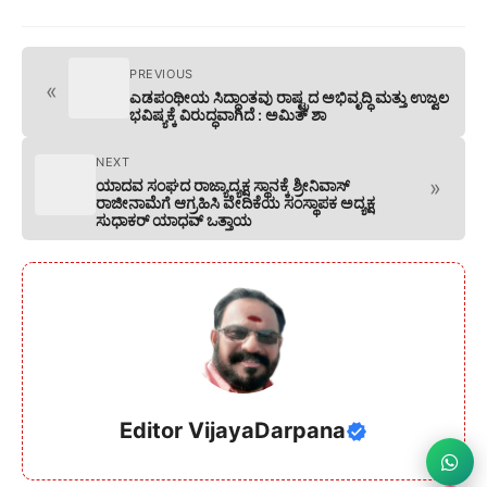
PREVIOUS
«
ಎಡಪಂಥೀಯ ಸಿದ್ಧಾಂತವು ರಾಷ್ಟ್ರದ ಅಭಿವೃದ್ಧಿ ಮತ್ತು ಉಜ್ವಲ
ಭವಿಷ್ಯಕ್ಕೆ ವಿರುದ್ಧವಾಗಿದೆ : ಅಮಿತ್ ಶಾ
NEXT
»
ಯಾದವ ಸಂಘದ ರಾಜ್ಯಾದ್ಯಕ್ಷ ಸ್ಥಾನಕ್ಕೆ ಶ್ರೀನಿವಾಸ್
ರಾಜೀನಾಮೆಗೆ ಆಗ್ರಹಿಸಿ ವೇದಿಕೆಯ ಸಂಸ್ಥಾಪಕ ಅದ್ಯಕ್ಷ
ಸುಧಾಕರ್ ಯಾಧವ್ ಒತ್ತಾಯ
Editor VijayaDarpana