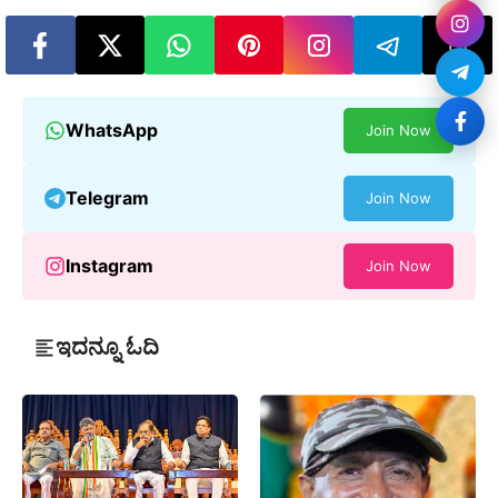
WhatsApp
Join Now
Telegram
Join Now
Instagram
Join Now
ಇದನ್ನೂ ಓದಿ