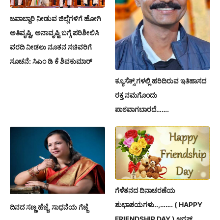
ಜವಾಬ್ದಾರಿ ನೀಡುವ ಜಿಲ್ಲೆಗಳಿಗೆ ಹೋಗಿ
ಅತಿವೃಷ್ಟಿ, ಅನಾವೃಷ್ಟಿ ಬಗ್ಗೆ ಪರಿಶೀಲಿಸಿ
ವರದಿ ನೀಡಲು ನೂತನ ಸಚಿವರಿಗೆ
ಸೂಚನೆ: ಸಿಎಂ ಡಿ ಕೆ ಶಿವಕುಮಾರ್
ಕ್ಯೂಸೆಕ್ಸ್ ಗಳಲ್ಲಿ ಹರಿದಿರುವ ಇತಿಹಾಸದ
ರಕ್ತ ನಮಗೊಂದು
ಪಾಠವಾಗಬಾರದೆ…….
ಗೆಳೆತನದ ದಿನಾಚರಣೆಯ
ಶುಭಾಶಯಗಳು..,……. ( HAPPY
ದಿನದ ಸಣ್ಣ ಹೆಜ್ಜೆ, ಸಾಧನೆಯ ಗೆಜ್ಜೆ
FRIENDSHIP DAY ) ಆಗಸ್ಟ್