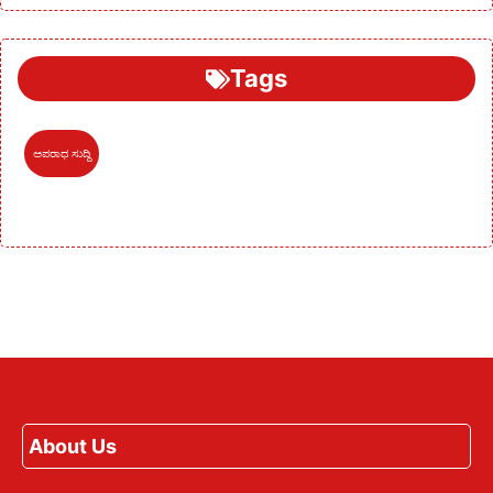
Tags
ಅಪರಾಧ ಸುದ್ದಿ
About Us