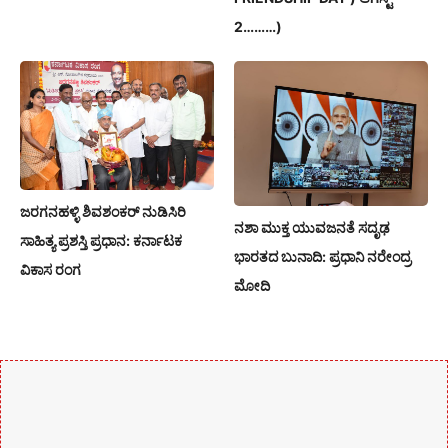
2………)
ಜರಗನಹಳ್ಳಿ ಶಿವಶಂಕರ್ ನುಡಿಸಿರಿ
ನಶಾ ಮುಕ್ತ ಯುವಜನತೆ ಸದೃಢ
ಸಾಹಿತ್ಯ ಪ್ರಶಸ್ತಿ ಪ್ರಧಾನ: ಕರ್ನಾಟಕ
ಭಾರತದ ಬುನಾದಿ: ಪ್ರಧಾನಿ ನರೇಂದ್ರ
ವಿಕಾಸ ರಂಗ
ಮೋದಿ