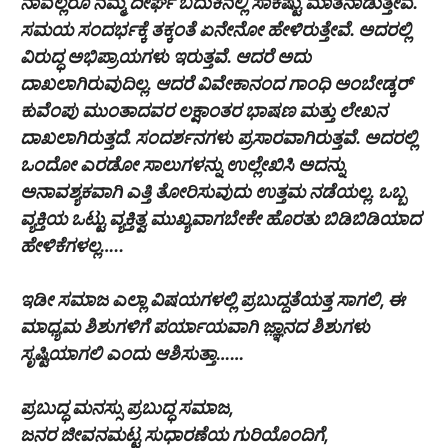
ನಾವೆಲ್ಲರೂ ನಮ್ಮ ದೀರ್ಘ ಬದುಕಿನಲ್ಲಿ ಸಾಕಷ್ಟು ಮಾತನಾಡುತ್ತೇವೆ.
ಸಮಯ ಸಂದರ್ಭಕ್ಕೆ ತಕ್ಕಂತೆ ಏನೇನೋ ಹೇಳಿರುತ್ತೇವೆ. ಅದರಲ್ಲಿ
ವಿರುದ್ಧ ಅಭಿಪ್ರಾಯಗಳು ಇರುತ್ತವೆ. ಆದರೆ ಅದು‌
ದಾಖಲಾಗಿರುವುದಿಲ್ಲ. ಆದರೆ ವಿವೇಕಾನಂದ ಗಾಂಧಿ ಅಂಬೇಡ್ಕರ್
ಕುವೆಂಪು ಮುಂತಾದವರ ಲಕ್ಷಾಂತರ ಭಾಷಣ ಮತ್ತು ಲೇಖನ
ದಾಖಲಾಗಿರುತ್ತದೆ. ಸಂದರ್ಶನಗಳು ಪ್ರಸಾರವಾಗಿರುತ್ತವೆ. ಅದರಲ್ಲಿ
ಒಂದೋ ಎರಡೋ ಸಾಲುಗಳನ್ನು ಉಲ್ಲೇಖಿಸಿ ಅದನ್ನು
ಅನಾವಶ್ಯಕವಾಗಿ ಎತ್ತಿ ತೋರಿಸುವುದು ಉತ್ತಮ ನಡೆಯಲ್ಲ. ಒಬ್ಬ
ವ್ಯಕ್ತಿಯ ಒಟ್ಟು ವ್ಯಕ್ತಿತ್ವ ಮುಖ್ಯವಾಗಬೇಕೇ ಹೊರತು ಬಿಡಿಬಿಡಿಯಾದ
ಹೇಳಿಕೆಗಳಲ್ಲ…..
ಇಡೀ ಸಮಾಜ ಎಲ್ಲಾ ವಿಷಯಗಳಲ್ಲಿ ಪ್ರಬುದ್ದತೆಯತ್ತ ಸಾಗಲಿ, ಈ
ಮಾಧ್ಯಮ ಶಿಶುಗಳಿಗೆ ಪರ್ಯಾಯವಾಗಿ ಜ಼್ಞಾನದ ಶಿಶುಗಳು
ಸೃಷ್ಟಿಯಾಗಲಿ ಎಂದು ಆಶಿಸುತ್ತಾ……
ಪ್ರಬುದ್ಧ ಮನಸ್ಸು ಪ್ರಬುದ್ಧ ಸಮಾಜ,
ಜನರ ಜೀವನಮಟ್ಟ ಸುಧಾರಣೆಯ ಗುರಿಯೊಂದಿಗೆ,