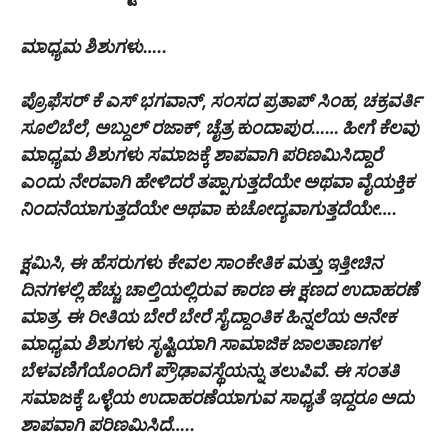
ಮಾಧ್ಯಮ ಶಿಶುಗಳು…..
ಪ್ರೊಫೆಸರ್ ಕೆ ಎಸ್ ಭಗವಾನ್, ಸಂಸದ ಪ್ರತಾಪ್ ಸಿಂಹ, ಚಕ್ರವರ್ತಿ
ಸೂಲಿಬೆಲೆ, ಅಬ್ದುಲ್ ರಜಾಕ್, ಚೈತ್ರ ಕುಂದಾಪುರ…… ಹೀಗೆ ಕೆಲವು
ಮಾಧ್ಯಮ ಶಿಶುಗಳು ಸಮಾಜಕ್ಕೆ ಶಾಪವಾಗಿ ಪರಿಣಮಿಸಿದ್ದಾರೆ
ಎಂದು ನೇರವಾಗಿ ಹೇಳಿದರೆ ತಪ್ಪಾಗುತ್ತದೆಯೇ ಅಥವಾ ವೈಯಕ್ತಿಕ
ನಿಂದನೆಯಾಗುತ್ತದೆಯೇ ಅಥವಾ ಕುಚೋದ್ಯವಾಗುತ್ತದೆಯೇ….
ಕ್ಷಮಿಸಿ, ಈ‌ ಹೆಸರುಗಳು ಕೇವಲ ಸಾಂಕೇತಿಕ ಮತ್ತು ಇತ್ತೀಚಿನ
ದಿನಗಳಲ್ಲಿ ಹೆಚ್ಚು ಚಾಲ್ತಿಯಲ್ಲಿರುವ ಕಾರಣ ಈ ಕ್ಷಣದ ಉದಾಹರಣೆ
ಮಾತ್ರ. ಈ ರೀತಿಯ ಬೇರೆ ಬೇರೆ ಸೈದ್ದಾಂತಿಕ ಹಿನ್ನಲೆಯ ಅನೇಕ
ಮಾಧ್ಯಮ ಶಿಶುಗಳು ಸೃಷ್ಟಿಯಾಗಿ ಸಾಮಾಜಿಕ ಜಾಲತಾಣಗಳ
ಬೆಳವಣಿಗೆಯೊಂದಿಗೆ ಪ್ರೌಢಾವಸ್ಥೆಯನ್ನು ತಲುಪಿವೆ. ಈ ಸಂತತಿ
ಸಮಾಜಕ್ಕೆ ಒಳ್ಳೆಯ ಉದಾಹರಣೆಯಾಗುವ ಸಾಧ್ಯತೆ ಇದ್ದರೂ ಅದು
ಶಾಪವಾಗಿ ಪರಿಣಮಿಸಿದೆ…..