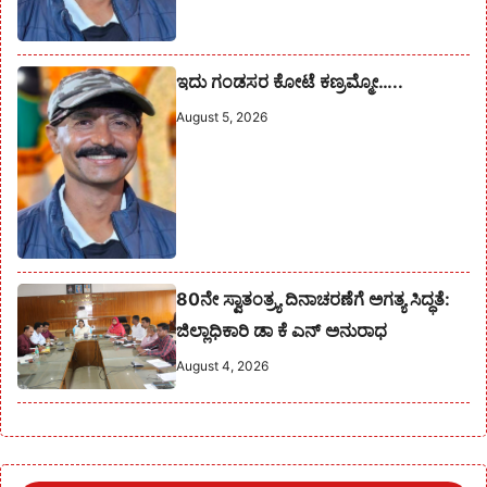
ಇದು ಗಂಡಸರ ಕೋಟೆ ಕಣ್ರಮ್ಮೋ…..
August 5, 2026
80ನೇ ಸ್ವಾತಂತ್ರ್ಯ ದಿನಾಚರಣೆಗೆ ಅಗತ್ಯ ಸಿದ್ಧತೆ:
ಜಿಲ್ಲಾಧಿಕಾರಿ ಡಾ ಕೆ ಎನ್ ಅನುರಾಧ
August 4, 2026