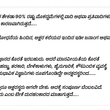
ೇಕಡಾ 90% ರಷ್ಟು ಮೊಕದ್ದಮೆಗಳಲ್ಲಿ ವಾದಿ ಅಥವಾ ಪ್ರತಿವಾದಿಗಳ
 ಕಾರಣವಾಗಿರುತ್ತದೆ…..
ರ ಸಂಶೋಧನೆಯ ಹಿಂದಿನ, ಅಕ್ಷರ ಕಲಿಯದ ಇಂದಿನ ಇಡೀ ಜನಾಂಗ ಅಥವ
್ರಜ್ಞಾನದ ಕೊರತೆ ಇರಬಹುದು. ಆದರೆ ಮಾನವೀಯತೆಯ ಕೊರತೆ
ಹಣ್ಣು, ತರಕಾರಿ, ಬೇಳೆಕಾಳುಗಳು, ಹೈನುಗಾರಿಕೆ, ಕೌಟುಂಬಿಕ ವ್ಯವಸ್ಥೆ,
ುಭಾವಿಕ ವಿಜ್ಞಾನಿಗಳು ರೂಪಗೊಂಡಿದ್ದೇ ಅನಕ್ಷರಸ್ಥರಿಂದ……
ಎಲ್ಲರೂ ಅಕ್ಷರಸ್ಥರು ಆಗಲೇ ಬೇಕು. ಅದಕ್ಕೆ ಸಂಪೂರ್ಣ ಬೆಂಬಲವಿದೆ.
ದವರು ಎಂಬ ಟೀಕೆ ದುರಹಂಕಾರದ ಮಾತಾಗುತ್ತದೆ…..