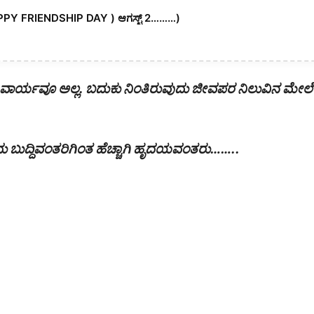
PPY FRIENDSHIP DAY ) ಆಗಸ್ಟ್ 2………)
ನಿವಾರ್ಯವೂ ಅಲ್ಲ. ಬದುಕು ನಿಂತಿರುವುದು ಜೀವಪರ ನಿಲುವಿನ ಮೇಲೆ
ು ಬುದ್ದಿವಂತರಿಗಿಂತ ಹೆಚ್ಚಾಗಿ ಹೃದಯವಂತರು……..