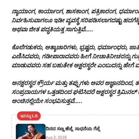
ನ್ಯಾಯಾಂಗ, ಕಾರ್ಯಾಂಗ, ಶಾಸಕಾಂಗ, ಪತ್ರಿಕಾರಂಗ, ಧರ್ಮಾಂಗ
ನಿರ್ವಹಿಸುವಾಗಲೂ ಇಡೀ ವ್ಯವಸ್ಥೆ ಸರಿಪಡಿಸಲಾಗದಷ್ಟು ಹದಗೆಟ್ಟ
ಅಥವಾ ಜೀತ ಪದ್ಧತಿಯತ್ತ ಸಾಗುತ್ತಿವೆ…..
ಕೊಲೆಗಡುಕರು, ಅತ್ಯಾಚಾರಿಗಳು, ಭ್ರಷ್ಟರು, ಧರ್ಮಾಂಧರು, 
ಎಣಿಸಿದವರು, ಗಡೀಪಾರಾದವರು ಹೀಗೆ ನೀಚಾತಿನೀಚರನ್ನು ಗುಪ
ಮಾಡುವವರು ಸಹ ಬಹುತೇಕ ಅಕ್ಷರಸ್ಥರೇ ಎಂಬುದನ್ನು ಹೇಗೆ
ಅನಕ್ಷರಸ್ಥರ ಕ್ರೌರ್ಯ ಮತ್ತು ತಪ್ಪುಗಳು ಅವರ ಅಜ್ಞಾನದಿಂದ
ಸಂಪ್ರದಾಯಗಳ ಒತ್ತಡದಿಂದ ಘಟಿಸಿದರೆ ಅಕ್ಷರಸ್ಥರ ಕ್ರಿಮಿನಲ್
ಅಂಚಿನಲ್ಲಿಯೇ ಸಂಭವಿಸುತ್ತವೆ…..
ಇದನ್ನೂ ಓದಿ
ದಿನದ ಸಣ್ಣ ಹೆಜ್ಜೆ, ಸಾಧನೆಯ ಗೆಜ್ಜೆ
Aug 3, 2026