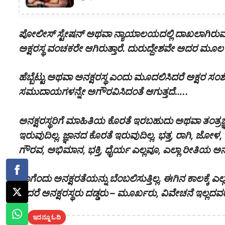
ಪೋಲೀಸ್ ಸ್ಟೇಷನ್ ಅಥವಾ ನ್ಯಾಯಾಲಯದಲ್ಲಿ ದಾಖಲಾಗಿರುವ ಶ
ಅಕ್ಷರಸ್ಥ ವಂಚಕರೇ ಆಗಿರುತ್ತಾರೆ. ದುರುದ್ದೇಶವೇ ಅದರ ಮೂಲ
ಹೆಬ್ಬೆಟ್ಟು ಅಥವಾ ಅನಕ್ಷರಸ್ಥ ಎಂದು ಮೂದಲಿಸಿದರೆ ಅಕ್ಷ
ಸಮುದಾಯಗಳನ್ನೇ ಅಗೌರವಿಸಿದಂತೆ ಆಗುತ್ತದೆ…..
ಅನಕ್ಷರಸ್ಥರಿಗೆ ಮಾಹಿತಿಯ ಕೊರತೆ ಇರಬಹುದು ಅಥವಾ ತಂತ
ಇರುವುದಿಲ್ಲ. ಜ್ಞಾನದ ಕೊರತೆ ಇರುವುದಿಲ್ಲ. ಭತ್ತ, ರಾಗಿ, ಜೋಳ, 
ಗೌರವ, ಅಭಿಮಾನ, ಭಕ್ತಿ, ಧೈರ್ಯ ಎಲ್ಲವೂ, ಎಲ್ಲಾ ರೀತಿಯ ಅನ
ಹಾಗೆಂದು ಅನಕ್ಷರತೆಯನ್ನು ಬೆಂಬಲಿಸುತ್ತಿಲ್ಲ. ಈಗಿನ ಕಾಲಕ್ಕೆ 
ಆದರೆ ಅನಕ್ಷರಸ್ಥರು ದಡ್ಡರು – ಮೂರ್ಖರು, ವಿವೇಚನೆ ಇಲ್ಲ
ಇದನ್ನೂ ಓದಿ