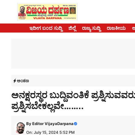
Skip
to
content
ಇದೀಗ ಬಂದ ಸುದ್ದಿ
ಜಿಲ್ಲೆ
ರಾಜ್ಯ ಸುದ್ದಿ
ರಾಜಕೀಯ
ಅಂಕಣ
ಅನಕ್ಷರಸ್ಥರ ಬುದ್ದಿವಂತಿಕೆ ಪ್ರಶ್ನಿಸು
ಪ್ರಶ್ನಿಸಬೇಕಲ್ಲವೇ……..
By
Editor VijayaDarpana
On: July 15, 2024 5:52 PM