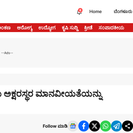
8
Home
ಬೆಂಗಳೂರು
ಅಂಕಣ
ಆರೋಗ್ಯ
ಉದ್ಯೋಗ
ಕೃಷಿ ಸುದ್ದಿ
ಕ್ರೀಡೆ
ಸಂಪಾದಕೀಯ
--Ads--
ವವರು ಅಕ್ಷರಸ್ಥರ ಮಾನವೀಯತೆಯನ್ನು
Follow ಮಾಡಿ