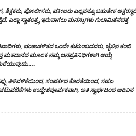
, ಶಿಕ್ಷಕರು, ಪೋಲೀಸರು, ವಕೀಲರು ಎಲ್ಲವನ್ನೂ ಬಹುತೇಕ ಅಕ್ಷರಸ್ಥ
ಿದೆ. ಎಲ್ಲಾ ಸ್ವಾತಂತ್ರ್ಯ ಇರುವಾಗಲು ಮನಸ್ಸುಗಳು ಗುಲಾಮಿತನದತ್ತ
ಜಾತಿವಾದಿಗಳು, ವಂಶಾಡಳಿತದ ಒಂದೇ ಕುಟುಂಬದವರು, ಜೈಲಿನ ಕಂಬಿ
್ತ ಮತದಾನದ ಮೂಲಕ ನಮ್ಮ ಜನಪ್ರತಿನಿಧಿಗಳಾಗಿ ಆಯ್ಕೆ
 ಮರೆಯುವುದು…..
, ತಪ್ಪು ತಿಳಿವಳಿಕೆಯಿಂದ, ಸಂಪರ್ಕದ ಕೊರತೆಯಿಂದ, ಸಹಜ
 ಚಟುವಟಿಕೆಗಳು ಉದ್ದೇಶಪೂರ್ವಕವಾಗಿ, ಅತಿ ಸ್ವಾರ್ಥದಿಂದ ಅರಿವಿನ