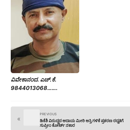
ವಿವೇಕಾನಂದ‌. ಎಚ್.ಕೆ.
9844013068…….
PREVIOUS
«
ಡಿಕೆಶಿ ವಿರುದ್ಧದ ಆದಾಯ ಮೀರಿ ಆಸ್ತಿ ಗಳಿಕೆ ಪ್ರಕರಣ ರದ್ದತಿಗೆ
ಸುಪ್ರೀಂ ಕೋರ್ಟ್ ನಕಾರ