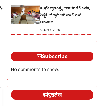
80ನೇ ಸ್ವಾತಂತ್ರ್ಯ ದಿನಾಚರಣೆಗೆ ಅಗತ್ಯ
ರೇ
ಸಿದ್ಧತೆ: ಜಿಲ್ಲಾಧಿಕಾರಿ ಡಾ ಕೆ ಎನ್
ಅನುರಾಧ
August 4, 2026
Subscribe
No comments to show.
पुरालेख