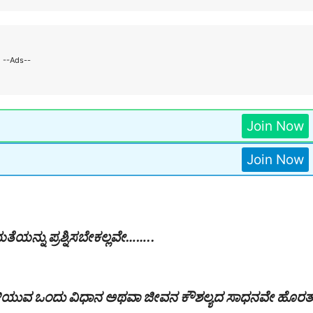
--Ads--
Join Now
Join Now
ಯತೆಯನ್ನು ಪ್ರಶ್ನಿಸಬೇಕಲ್ಲವೇ……..
 ತಿಳಿಯುವ ಒಂದು ವಿಧಾನ ಅಥವಾ ಜೀವನ ಕೌಶಲ್ಯದ ಸಾಧನವೇ ಹೊರತ