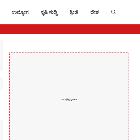
ಉದ್ಯೋಗ
ಕೃಷಿ ಸುದ್ದಿ
ಕ್ರೀಡೆ
ದೇಶ
---Ads---