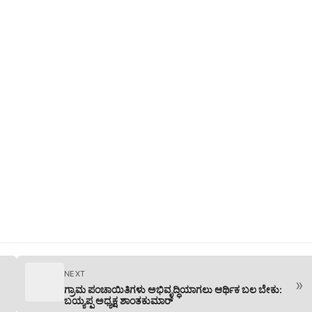
NEXT
»
ಗ್ರಾಮ ಪಂಚಾಯಿತಿಗಳು ಅಭಿವೃದ್ಧಿಯಾಗಲು ಆರ್ಥಿಕ ಬಲ ಬೇಕು:
ಬಯ್ಯಪ್ಪ ಅಧ್ಯಕ್ಷ ಶಾಂತಕುಮಾರ್