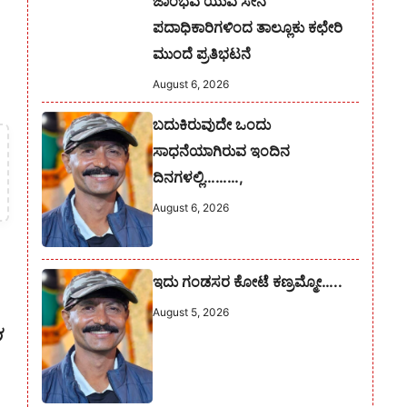
ಜಾಂಭವ ಯುವ ಸೇನೆ
ಪದಾಧಿಕಾರಿಗಳಿಂದ ತಾಲ್ಲೂಕು ಕಛೇರಿ
ಮುಂದೆ ಪ್ರತಿಭಟನೆ
August 6, 2026
ಬದುಕಿರುವುದೇ ಒಂದು
ಸಾಧನೆಯಾಗಿರುವ ಇಂದಿನ
ದಿನಗಳಲ್ಲಿ………,
August 6, 2026
ಇದು ಗಂಡಸರ ಕೋಟೆ ಕಣ್ರಮ್ಮೋ…..
August 5, 2026
ರ