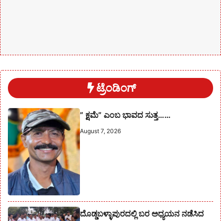
ಟ್ರೆಂಡಿಂಗ್
” ಕ್ಷಮೆ” ಎಂಬ ಭಾವದ ಸುತ್ತ……
August 7, 2026
ದೊಡ್ಡಬಳ್ಳಾಪುರದಲ್ಲಿ ಬರ ಅಧ್ಯಯನ ನಡೆಸಿದ