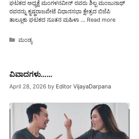
ಘಟಕದ ಅಧ್ಯಕ್ಷೆ ಮಂಗಳನವೀನ್ ರವರು ಶಿಲ್ಪ ಮಂಜುನಾಥ್
ರವರನ್ನು ಕೃಷ್ಣರಾಜಪೇಟೆ ವಿಧಾನಸಭಾ ಕ್ಷೇತ್ರದ ಬಿಜೆಪಿ
ತಾಲ್ಲೂಕು ಘಟಕದ ನೂತನ ಮಹಿಳಾ …
Read more
Categories
ಮಂಡ್ಯ
ವಿವಾದಗಳು……
April 28, 2026
by
Editor VijayaDarpana