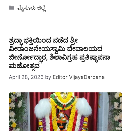
Categories
ಮೈಸೂರು ಜಿಲ್ಲೆ
ಶ್ರದ್ಧಾ ಭಕ್ತಿಯಿಂದ ನಡೆದ ಶ್ರೀ
ವೀರಾಂಜನೇಯಸ್ವಾಮಿ ದೇವಾಲಯದ
ಜೀರ್ಣೋದ್ಧಾರ, ಶಿಲಾವಿಗ್ರಹ ಪ್ರತಿಷ್ಠಾಪನಾ
ಮಹೋತ್ಸವ
April 28, 2026
by
Editor VijayaDarpana