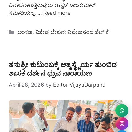
ವಿವಾದವಾಗುತ್ತಿರುವುದು ಡಾಕ್ಟರ್ ರಾಜಕುಮಾರ್
ಸಮಾಧಿಯಲ್ಲ, …
Read more
Categories
ಅಂಕಣ
,
ವಿಶೇಷ ಲೇಖನ: ವಿವೇಕಾನಂದ ಹೆಚ್ ಕೆ
ತನುಶ್ರೀ ಕುಟುಂಬಕ್ಕೆ ಆತ್ಮಸ್ಥೈರ್ಯ ತುಂಬಿದ
ಶಾಸಕ ದರ್ಶನ ಧ್ರುವ ನಾರಾಯಣ
April 28, 2026
by
Editor VijayaDarpana