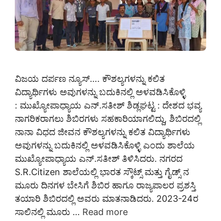
ವಿಜಯ ದರ್ಪಣ ನ್ಯೂಸ್…. ಕೌಶಲ್ಯಗಳನ್ನು ಕಲಿತ
ವಿದ್ಯಾರ್ಥಿಗಳು ಅವುಗಳನ್ನು ಬದುಕಿನಲ್ಲಿ ಅಳವಡಿಸಿಕೊಳ್ಳಿ
: ಮುಖ್ಯೋಪಾಧ್ಯಾಯ ಎನ್.ಸತೀಶ್ ಶಿಡ್ಲಘಟ್ಟ : ದೇಶದ ಭವ್ಯ
ನಾಗರಿಕರಾಗಲು ಶಿಬಿರಗಳು ಸಹಕಾರಿಯಾಗಲಿದ್ದು, ಶಿಬಿರದಲ್ಲಿ
ನಾನಾ ವಿಧದ ಜೀವನ ಕೌಶಲ್ಯಗಳನ್ನು ಕಲಿತ ವಿದ್ಯಾರ್ಥಿಗಳು
ಅವುಗಳನ್ನು ಬದುಕಿನಲ್ಲಿ ಅಳವಡಿಸಿಕೊಳ್ಳಿ ಎಂದು ಶಾಲೆಯ
ಮುಖ್ಯೋಪಾಧ್ಯಾಯ ಎನ್.ಸತೀಶ್ ತಿಳಿಸಿದರು. ನಗರದ
S‌.R.Citizen ಶಾಲೆಯಲ್ಲಿ ಭಾರತ ಸ್ಕೌಟ್ಸ್ ಮತ್ತು ಗೈಡ್ಸ್ ನ
ಮೂರು ದಿನಗಳ ಬೇಸಿಗೆ ಶಿಬಿರ ಹಾಗೂ ರಾಜ್ಯಪಾಲರ ಪ್ರಶಸ್ತಿ
ತಯಾರಿ ಶಿಬಿರದಲ್ಲಿ ಅವರು ಮಾತನಾಡಿದರು. 2023-24ರ
ಸಾಲಿನಲ್ಲಿ ಮೂರು …
Read more