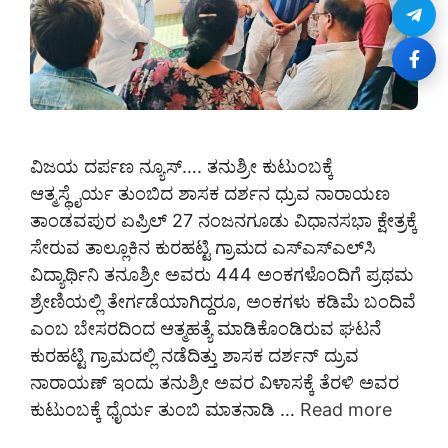
ವಿಜಯ ದರ್ಪಣ ನ್ಯೂಸ್…. ತನುಶ್ರೀ ಕುಟುಂಬಕ್ಕೆ
ಆತ್ಮಸ್ಥೈರ್ಯ ತುಂಬಿದ ಶಾಸಕ ದರ್ಶನ ಧ್ರುವ ನಾರಾಯಣ
ತಾಂಡವಪುರ ಏಪ್ರಿಲ್ 27 ನಂಜನಗೂಡು ವಿಧಾನಸಭಾ ಕ್ಷೇತ್ರಕ್ಕೆ
ಸೇರುವ ತಾಲ್ಲೂಕಿನ ಕುರಹಟ್ಟಿ ಗ್ರಾಮದ ಎಸ್‌ಎಸ್‌ಎಲ್‌ಸಿ
ವಿದ್ಯಾರ್ಥಿನಿ ತನೂಶ್ರೀ ಅವರು 444 ಅಂಕಗಳೊಂದಿಗೆ ಪ್ರಥಮ
ಶ್ರೇಣಿಯಲ್ಲಿ ತೇರ್ಗಡೆಯಾಗಿದ್ದರೂ, ಅಂಕಗಳು ಕಡಿಮೆ ಬಂದಿವೆ
ಎಂಬ ಬೇಸರದಿಂದ ಆತ್ಮಹತ್ಯೆ ಮಾಡಿಕೊಂಡಿರುವ ಘಟನೆ
ಕುರಹಟ್ಟಿ ಗ್ರಾಮದಲ್ಲಿ ನಡೆದಿತ್ತು ಶಾಸಕ ದರ್ಶನ್ ದ್ರುವ
ನಾರಾಯಣ್ ಇಂದು ತನುಶ್ರೀ ಅವರ ವಿಳಾಸಕ್ಕೆ ತೆರಳಿ ಅವರ
ಕುಟುಂಬಕ್ಕೆ ಧೈರ್ಯ ತುಂಬಿ ಮಾತನಾಡಿ …
Read more