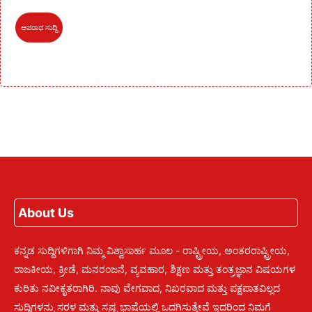
ಅಪರಾಧ ಸುದ್ದಿ
About Us
ಕನ್ನಡ ಸುದ್ದಿಗಳಿಗಾಗಿ ನಿಮ್ಮ ವಿಶ್ವಾಸಾರ್ಹ ಮೂಲ - ರಾಷ್ಟ್ರೀಯ, ಅಂತರರಾಷ್ಟ್ರೀಯ,
ರಾಜಕೀಯ, ಕ್ರೀಡೆ, ಮನರಂಜನೆ, ವ್ಯವಹಾರ, ಶಿಕ್ಷಣ ಮತ್ತು ತಂತ್ರಜ್ಞಾನ ವಿಷಯಗಳ
ಕುರಿತು ನವೀಕೃತರಾಗಿರಿ. ನಾವು ವೇಗವಾದ, ನಿಖರವಾದ ಮತ್ತು ಪಕ್ಷಪಾತವಿಲ್ಲದ
ಸುದ್ದಿಗಳನ್ನು ಸರಳ ಮತ್ತು ಸ್ಪಷ್ಟ ಭಾಷೆಯಲ್ಲಿ ಒದಗಿಸುತ್ತೇವೆ ಇದರಿಂದ ನಿಮಗೆ