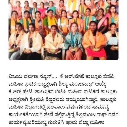
ವಿಜಯ ದರ್ಪಣ ನ್ಯೂಸ್…. ಕೆ ಆರ್.ಪೇಟೆ ತಾಲ್ಲೂಕು ಬಿಜೆಪಿ
ಮಹಿಳಾ ಘಟಕ ಅಧ್ಯಕ್ಷರಾಗಿ ಶಿಲ್ಪಾ ಮಂಜುನಾಥ್ ಆಯ್ಕೆ
ಕೆ.ಆರ್.ಪೇಟೆ: ತಾಲ್ಲೂಕಿನ ಬಿಜೆಪಿ ಮಹಿಳಾ ಘಟಕದ ತಾಲ್ಲೂಕು
ಅಧ್ಯಕ್ಷರಾಗಿ ಶ್ರೀಮತಿ ಶಿಲ್ಪರವರು ಆಯ್ಕೆಯಾಗಿದ್ದಾರೆ. ತಾಲ್ಲೂಕು
ಮಹಿಳಾ ವಿಭಾಗದಲ್ಲಿ ಹಲವಾರು ವರ್ಷಗಳಿಂದ ಸಾಮಾನ್ಯ
ಕಾರ್ಯಕರ್ತೆಯಾಗಿ ಸೇವೆ ಸಲ್ಲಿಸುತ್ತಿದ್ದ ಶಿಲ್ಪಮಂಜುನಾಥ್ ರವರ
ಕಾರ್ಯವೈಖರಿಯನ್ನು ಗುರುತಿಸಿ ಇಂದು ಜಿಲ್ಲಾ ಮಹಿಳಾ