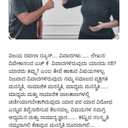
ವಿಜಯ ದರ್ಪಣ ನ್ಯೂಸ್…. ವಿವಾದಗಳು…… ಲೇಖನ:
ವಿವೇಕಾನಂದ ಎಚ್ ಕೆ ವಿವಾದಗಳಿರುವುದು ಯಾರದು ಸರಿ?
ಯಾರದು ತಪ್ಪು? ಎಂಬ ತೇಪೆ ಹಾಕುವ ವಿಷಯಗಳಲ್ಲ.
ನಿಜವಾದ ವಿವಾದಗಳಿರುವುದು ನಮ್ಮ ಸಮಾಜದ ವ್ಯಕ್ತಿಗತ
ಮನಸ್ಥಿತಿ, ಸಾಮಾಜಿಕ ಮನಸ್ಥಿತಿ, ಮಾಧ್ಯಮ ಮನಸ್ಥಿತಿ……
ಮಾಧ್ಯಮ ಮತ್ತು ಸಾಮಾಜಿಕ ಜಾಲತಾಣಗಳಲ್ಲಿ
ಚರ್ಚೆಯಾಗಬೇಕಾಗಿರುವುದು ಯಾರ ಪರ ಯಾರ ವಿರೋಧ
ಎನ್ನುವ ತಿಪ್ಪೆಸಾರಿಸುವ ಕೆಲಸವಲ್ಲ. ವಿಷಯಗಳ ಸಮಗ್ರ
ಅಧ್ಯಯನ ಮತ್ತು ಸಾಮಾನ್ಯ ಜ್ಞಾನ……. ಕಟ್ಟುವ ಸಂಸ್ಕೃತಿ
ನಮ್ಮದಾಗಲಿ ಕೆಡವುವ ಮನಸ್ಥಿತಿ ದೂರವಾಗಲಿ….