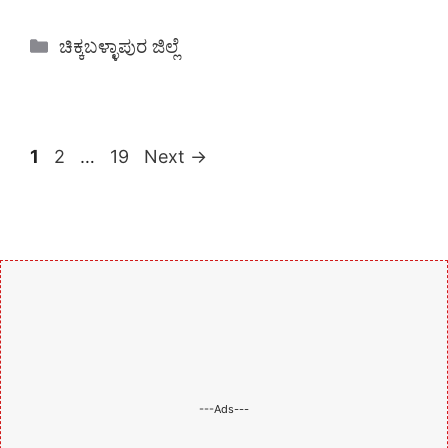
Categories
ಚಿಕ್ಕಬಳ್ಳಾಪುರ ಜಿಲ್ಲೆ
Page
Page
Page
1
2
…
19
Next
→
---Ads---