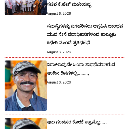
ಸಚಿವ ಕೆ.ಹೆಚ್ ಮುನಿಯಪ್ಪ
August 6, 2026
ಸಮಸ್ಯೆಗಳನ್ನು ಬಗಹರಿಸಲು ಆಗ್ರಹಿಸಿ ಜಾಂಭವ
ಯುವ ಸೇನೆ ಪದಾಧಿಕಾರಿಗಳಿಂದ ತಾಲ್ಲೂಕು
ಕಛೇರಿ ಮುಂದೆ ಪ್ರತಿಭಟನೆ
August 6, 2026
ಬದುಕಿರುವುದೇ ಒಂದು ಸಾಧನೆಯಾಗಿರುವ
ಇಂದಿನ ದಿನಗಳಲ್ಲಿ………,
August 6, 2026
ಇದು ಗಂಡಸರ ಕೋಟೆ ಕಣ್ರಮ್ಮೋ…..