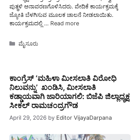
ಪುತ್ಥಳಿ ಅನಾವರಣಗೊಳಿಸಿದರು. ವೇದಿಕೆ ಕಾರ್ಯಕ್ರಮಕ್ಕೆ
ಜ್ಯೋತಿ ಬೆಳಗಿಸುವ ಮೂಲಕ ಚಾಲನೆ ನೀಡಲಾಯಿತು.
ಕಾರ್ಯಕ್ರಮದಲ್ಲಿ …
Read more
Categories
ಮೈಸೂರು
ಕಾಂಗ್ರೆಸ್ ‘ಮಹಿಳಾ ಮೀಸಲಾತಿ ವಿರೋಧಿ
ನಿಲುವನ್ನು’ ಖಂಡಿಸಿ, ಮೀಸಲಾತಿ
ಕಡ್ಡಾಯವಾಗಿ ಜಾರಿಯಾಗಲಿ: ಬಿಜೆಪಿ ಜಿಲ್ಲಾಧ್ಯಕ್ಷ
ಸೀಕಲ್ ರಾಮಚಂದ್ರಗೌಡ
April 29, 2026
by
Editor VijayaDarpana