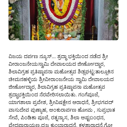
ವಿಜಯ ದರ್ಪಣ ನ್ಯೂಸ್… ಶ್ರದ್ಧಾ ಭಕ್ತಿಯಿಂದ ನಡೆದ ಶ್ರೀ
ವೀರಾಂಜನೇಯಸ್ವಾಮಿ ದೇವಾಲಯದ ಜೀರ್ಣೋದ್ಧಾರ,
ಶಿಲಾವಿಗ್ರಹ ಪ್ರತಿಷ್ಠಾಪನಾ ಮಹೋತ್ಸವ ಶಿಡ್ಲಘಟ್ಟ:ತಾಲ್ಲೂಕಿನ
ಚೀಮನಹಳ್ಳಿಯ ಶ್ರೀವೀರಾಂಜನೇಯ ಸ್ವಾಮಿ ದೇವಾಲಯದ
ಜೀರ್ಣೋದ್ಧಾರ, ಶಿಲಾವಿಗ್ರಹ ಪ್ರತಿಷ್ಠಾಪನಾ ಮಹೋತ್ಸವ
ಶ್ರದ್ಧಾಭಕ್ತಿಯಿಂದ ನೆರವೇರಿಸಲಾಯಿತು. ಗಂಗೆಪೂಜೆ,
ಯಾಗಶಾಲಾ ಪ್ರವೇಶ, ಶ್ರೀವಿಷಕ್ಷೇನ ಆರಾಧನೆ, ಶ್ರೀಭಗವದ್
ವಾಸುದೇವ ಪುಣ್ಯಾಹ, ಅಂಕುರಾರ್ಪಣ ಹೋಮ , ಸುಪ್ರಭಾತ
ಸೇವೆ, ಪಿಂಡಿಕಾ ಪೂಜೆ, ರತ್ನನ್ಯಾಸ, ಶಿಲಾ ಅಷ್ಟಬಂಧನ,
ವೇದಪಾರಾಯಣ,ಧ್ವಜ ಕುಂಭಾರಾಧನೆ, ಕಳಶಾರಾಧನೆ,ಗೋ