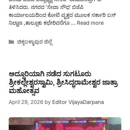
ತಿಳಿಸಿದರು. ನಗರದ ‘ಸೇವಾ ಸೌಧ’ ಬಿಜೆಪಿ
ಕಾರ್ಯಾಲಯದಿಂದ ಕೋಟಿ ವೃತ್ತದ ಮೂಲಕ ಸರ್ಕಾರಿ ಬಸ್
ನಿಲ್ದಾಣ ,ತಾಲ್ಲೂಕು ಕಛೇರಿವರೆಗೂ …
Read more
Categories
ಚಿಕ್ಕಬಳ್ಳಾಪುರ ಜಿಲ್ಲೆ
ಅದ್ದೂರಿಯಾಗಿ ನಡೆದ ಸುಗಟೂರು
ಶ್ರೀಕಲ್ಲೇಶ್ವರಸ್ವಾಮಿ, ಶ್ರೀಸಿದ್ಧರಾಮೇಶ್ವರ ಜಾತ್ರಾ
ಮಹೋತ್ಸವ
April 29, 2026
by
Editor VijayaDarpana