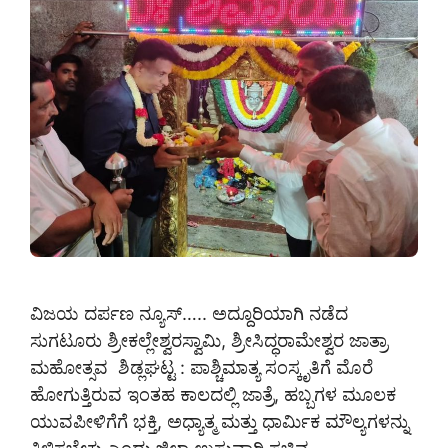
ವಿಜಯ ದರ್ಪಣ ನ್ಯೂಸ್….. ಅದ್ದೂರಿಯಾಗಿ ನಡೆದ
ಸುಗಟೂರು ಶ್ರೀಕಲ್ಲೇಶ್ವರಸ್ವಾಮಿ, ಶ್ರೀಸಿದ್ಧರಾಮೇಶ್ವರ ಜಾತ್ರಾ
ಮಹೋತ್ಸವ ಶಿಡ್ಲಘಟ್ಟ : ಪಾಶ್ಚಿಮಾತ್ಯ ಸಂಸ್ಕೃತಿಗೆ ಮೊರೆ
ಹೋಗುತ್ತಿರುವ ಇಂತಹ ಕಾಲದಲ್ಲಿ ಜಾತ್ರೆ, ಹಬ್ಬಗಳ ಮೂಲಕ
ಯುವಪೀಳಿಗೆಗೆ ಭಕ್ತಿ, ಅಧ್ಯಾತ್ಮ ಮತ್ತು ಧಾರ್ಮಿಕ ಮೌಲ್ಯಗಳನ್ನು