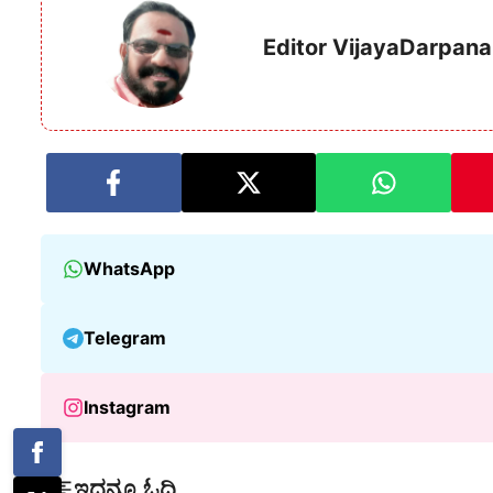
Editor VijayaDarpana
WhatsApp
Telegram
Instagram
ಇದನ್ನೂ ಓದಿ