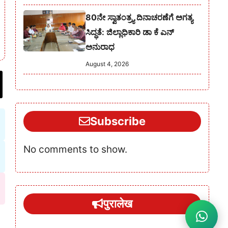
80ನೇ ಸ್ವಾತಂತ್ರ್ಯ ದಿನಾಚರಣೆಗೆ ಅಗತ್ಯ
ಸಿದ್ಧತೆ: ಜಿಲ್ಲಾಧಿಕಾರಿ ಡಾ ಕೆ ಎನ್
ಅನುರಾಧ
August 4, 2026
Subscribe
No comments to show.
पुरालेख