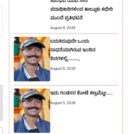
ಜಾಂಭವ ಯುವ ಸೇನೆ
ಪದಾಧಿಕಾರಿಗಳಿಂದ ತಾಲ್ಲೂಕು ಕಛೇರಿ
ಮುಂದೆ ಪ್ರತಿಭಟನೆ
August 6, 2026
ಬದುಕಿರುವುದೇ ಒಂದು
ಸಾಧನೆಯಾಗಿರುವ ಇಂದಿನ
ದಿನಗಳಲ್ಲಿ………,
August 6, 2026
ಇದು ಗಂಡಸರ ಕೋಟೆ ಕಣ್ರಮ್ಮೋ…..
August 5, 2026