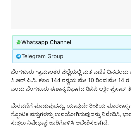
Whatsapp Channel
Telegram Group
ಬೆಂಗಳೂರು ಗ್ರಾಮಾಂತರ ಜಿಲ್ಲೆಯಲ್ಲಿ ಮತ ಎಣಿಕೆ ದಿನದಂದು ಶಾಂತ
ಸಿ.ಆರ್.ಪಿ.ಸಿ. ಕಲಂ 144 ರನ್ವಯ ಮೇ 10 ರಿಂದ ಮೇ 14 ರ ಮ
ಎಂದು ಬೆಂಗಳೂರು ಈಶಾನ್ಯ ವಿಭಾಗದ ಡಿಸಿಪಿ ಲಕ್ಷೀ ಪ್ರಸಾದ್ ತಿಳಿ
ಮೆರವಣಿಗೆ ಮಾಡುವುದನ್ನು, ಯಾವುದೇ ರೀತಿಯ ಮಾರಕಾಸ್ತ್ರಗಳನ್
ಸ್ಫೋಟಕ ವಸ್ತುಗಳನ್ನು ಉಪಯೋಗಿಸುವುದನ್ನು ನಿಷೇಧಿಸಿ, 
ಸುತ್ತಲು ನಿಷೇಧಾಜ್ಞೆ ಜಾರಿಗೊಳಿಸಿ ಆದೇಶಿಸಲಾಗಿದೆ.