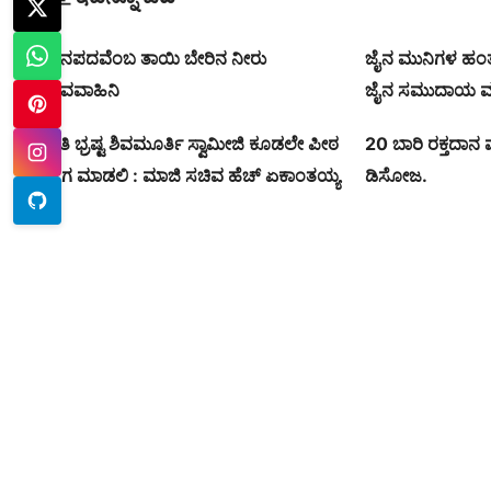
ಜಾನಪದವೆಂಬ ತಾಯಿ ಬೇರಿನ ನೀರು
ಜೈನ ಮುನಿಗಳ ಹಂತಕರಿ
ಜೀವವಾಹಿನಿ
ಜೈನ ಸಮುದಾಯ ಮ
ನೀತಿ ಭ್ರಷ್ಟ ಶಿವಮೂರ್ತಿ ಸ್ವಾಮೀಜಿ ಕೂಡಲೇ ಪೀಠ
20 ಬಾರಿ ರಕ್ತದಾನ ಮ
ತ್ಯಾಗ ಮಾಡಲಿ : ಮಾಜಿ ಸಚಿವ ಹೆಚ್ ಏಕಾಂತಯ್ಯ
ಡಿಸೋಜ.
.