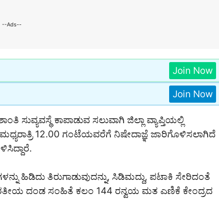
--Ads--
Join Now
Join Now
ಿ ಸುವ್ಯವಸ್ಥೆ ಕಾಪಾಡುವ ಸಲುವಾಗಿ ಜಿಲ್ಲಾ ವ್ಯಾಪ್ತಿಯಲ್ಲಿ
ಧ್ಯರಾತ್ರಿ 12.00 ಗಂಟೆಯವರೆಗೆ ನಿಷೇದಾಜ್ಞೆ ಜಾರಿಗೊಳಿಸಲಾಗಿದೆ
ಸಿದ್ದಾರೆ.
ನು ಹಿಡಿದು ತಿರುಗಾಡುವುದನ್ನು, ಸಿಡಿಮದ್ದು, ಪಟಾಕಿ ಸೇರಿದಂತೆ
ಭಾರತೀಯ ದಂಡ ಸಂಹಿತೆ ಕಲಂ 144 ರನ್ವಯ ಮತ ಎಣಿಕೆ ಕೇಂದ್ರದ