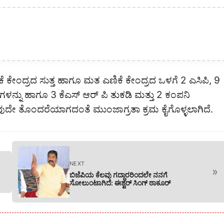
ೇಂದ್ರದ ಸುತ್ತ ಹಾಗೂ ಮತ ಎಣಿಕೆ ಕೇಂದ್ರದ ಒಳಗೆ 2 ಎಸಿಪಿ, 9
ಿಗಳನ್ನು ಹಾಗೂ 3 ಕೆಎಸ್ ಆರ್ ಪಿ ತುಕಡಿ ಮತ್ತು 2 ಕಂಪನಿ
ವುದೇ ತೊಂದರೆಯಾಗದಂತೆ ಮುಂಜಾಗ್ರತಾ ಕ್ರಮ ಕೈಗೊಳ್ಳಲಾಗಿದೆ.
NEXT
»
ಬಿಜೆಪಿಯ ಕೆಲವು ಗದ್ಧಾರರಿಂದಲೇ ನನಗೆ
ಸೋಲುಂಟಾಗಿದೆ: ಈಶ್ವರ್ ಸಿಂಗ್ ಠಾಕೂರ್