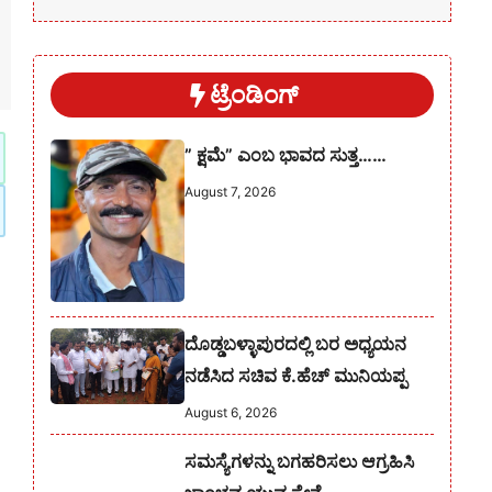
ಟ್ರೆಂಡಿಂಗ್
” ಕ್ಷಮೆ” ಎಂಬ ಭಾವದ ಸುತ್ತ……
August 7, 2026
ದೊಡ್ಡಬಳ್ಳಾಪುರದಲ್ಲಿ ಬರ ಅಧ್ಯಯನ
ನಡೆಸಿದ ಸಚಿವ ಕೆ.ಹೆಚ್ ಮುನಿಯಪ್ಪ
August 6, 2026
ಸಮಸ್ಯೆಗಳನ್ನು ಬಗಹರಿಸಲು ಆಗ್ರಹಿಸಿ