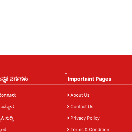
ನ್ನತ ವರ್ಗಗಳು
Importaint Pages
ಬೆಂಗಳೂರು
About Us
ಉದ್ಯೋಗ
Contact Us
ೃಷಿ ಸುದ್ದಿ
Privacy Policy
್ರೀಡೆ
Terms & Condition