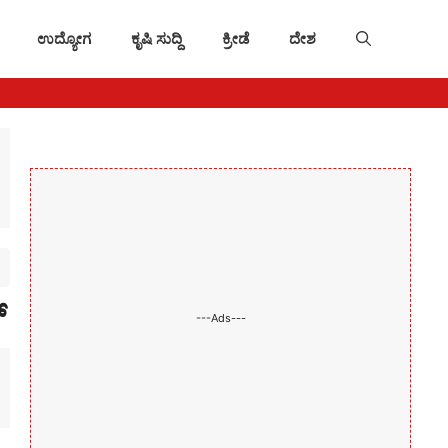
ಉದ್ಯೋಗ
ಕೃಷಿ ಸುದ್ದಿ
ಕ್ರೀಡೆ
ದೇಶ
್
---Ads---