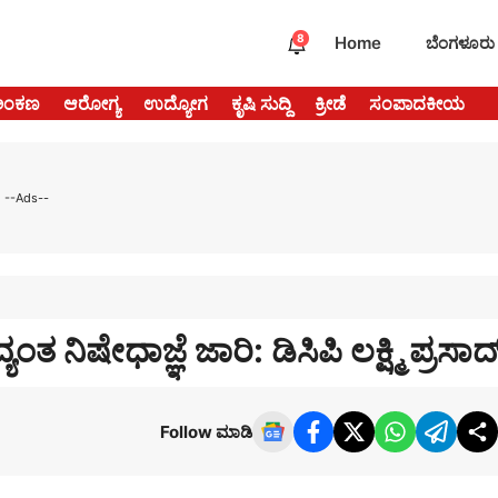
8
Home
ಬೆಂಗಳೂರು
ಅಂಕಣ
ಆರೋಗ್ಯ
ಉದ್ಯೋಗ
ಕೃಷಿ ಸುದ್ದಿ
ಕ್ರೀಡೆ
ಸಂಪಾದಕೀಯ
--Ads--
ತ ನಿಷೇಧಾಜ್ಞೆ ಜಾರಿ: ಡಿಸಿಪಿ ಲಕ್ಷ್ಮಿ ಪ್ರಸಾದ
Follow ಮಾಡಿ