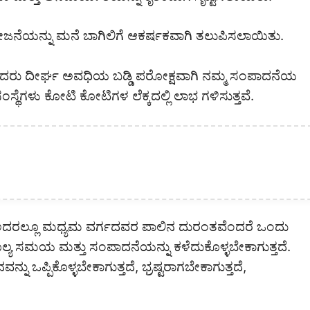
ೆಯನ್ನು ಮನೆ ಬಾಗಿಲಿಗೆ ಆಕರ್ಷಕವಾಗಿ ತಲುಪಿಸಲಾಯಿತು.
ಿಸಿದರು ದೀರ್ಘ ಅವಧಿಯ ಬಡ್ಡಿ ಪರೋಕ್ಷವಾಗಿ ನಮ್ಮ ಸಂಪಾದನೆಯ
್ಥೆಗಳು ಕೋಟಿ ಕೋಟಿಗಳ ಲೆಕ್ಕದಲ್ಲಿ ಲಾಭ‌ ಗಳಿಸುತ್ತವೆ.
 ಅದರಲ್ಲೂ ಮಧ್ಯಮ ವರ್ಗದವರ ಪಾಲಿನ ದುರಂತವೆಂದರೆ ಒಂದು
ಲ್ಯ ಸಮಯ ಮತ್ತು ಸಂಪಾದನೆಯನ್ನು ಕಳೆದುಕೊಳ್ಳಬೇಕಾಗುತ್ತದೆ.
ು ಒಪ್ಪಿಕೊಳ್ಳಬೇಕಾಗುತ್ತದೆ, ಭ್ರಷ್ಟರಾಗಬೇಕಾಗುತ್ತದೆ,