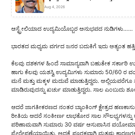
Aug 4, 2026
ಆಸ್ಟ್ರೇಲಿಯಾದ ಉದ್ಯಮಿಯೊಬ್ಬರ ಅನುಭವದ ನುಡಿಗಳು……
ಭಾರತದ ಮಧ್ಯಮ ವರ್ಗದ ಜನರ ಬದುಕಿಗೆ ಇದು ಅತ್ಯಂತ ಹತ್ತಿ
ಕೆಲವು ದಶಕಗಳ ಹಿಂದೆ ಸಾಮಾನ್ಯವಾಗಿ ಬಹುತೇಕ ಸರ್ಕಾರಿ 
ಹಾಗು ಕೆಲವು ಯಶಸ್ವಿ ಉದ್ಯಮಿಗಳು ಸುಮಾರು 50/60 ರ‌ ವಯಸ್
ಮನೆ ಮತ್ತು ಮಕ್ಕಳ ಮದುವೆ ಮಾಡುತ್ತಿದ್ದರು. ಅಲ್ಲಿಯವರೆ
ಮಾಡಿರುವುದನ್ನು ಖರ್ಚು ಮಾಡುತ್ತಿದ್ದರು. ಸಾಲ ಎಂಬುದು ಶೂಲ
ಆದರೆ ಜಾಗತೀಕರಣದ ನಂತರ ಬ್ಯಾಂಕಿಂಗ್ ಕ್ಷೇತ್ರದ ಹಣಕಾಸು ಸಂಸ್
ರೀತಿಯ ಆದರೆ ಸಂಕೀರ್ಣ ಲಾಭಕೋರ ಸಾಲ ಸೌಲಭ್ಯಗಳನ್ನು ಕ
ಪರಿಣಾಮವಾಗಿ ಸುಮಾರು ‌30 ವರ್ಷ ಆಸುಪಾಸಿನ ವಯೋಮ
ಪ್ರೇರೇಪಣೆಯಾಯಿತು. ಅದಕ್ಕೆ ಪೂರಕವಾಗಿ ಮತ್ತಷ್ಟು ಕಾರಣಗಳ