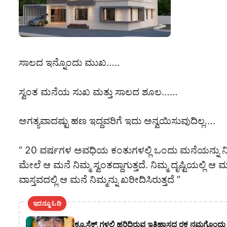
ಸಾಲದ ಇನ್ನೊಂದು ಮುಖ…..
ಸ್ವಂತ ಮನೆಯ ಸುಖ ಮತ್ತು ಸಾಲದ ಶೂಲ……
ಅಗತ್ಯವಾದಷ್ಟು ಹಣ ಇದ್ದವರಿಗೆ ಇದು ಅನ್ವಯಿಸುವುದಿಲ್ಲ….
” 20 ವರ್ಷಗಳ ಅವಧಿಯ ಕಂತುಗಳಲ್ಲಿ ಒಂದು ಮನೆಯನ್ನು ನ
ಮೇಲೆ ಆ ಮನೆ ನಿಮ್ಮ ಸ್ವಂತದ್ದಾಗುತ್ತದೆ. ನಿಮ್ಮ ದೃಷ್ಟಿಯಲ್ಲಿ 
ವಾಸ್ತವದಲ್ಲಿ ಆ ಮನೆ ನಿಮ್ಮನ್ನು ಖರೀದಿಸಿರುತ್ತದೆ ”
ಇದನ್ನೂ ಓದಿ
ಕ್ಯೂಸೆಕ್ಸ್ ಗಳಲ್ಲಿ ಹರಿದಿರುವ ಇತಿಹಾಸದ ರಕ್ತ ನಮಗೊ