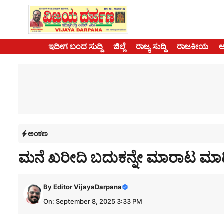
Skip
to
content
ಇದೀಗ ಬಂದ ಸುದ್ದಿ
ಜಿಲ್ಲೆ
ರಾಜ್ಯ ಸುದ್ದಿ
ರಾಜಕೀಯ
ಅಂಕಣ
ಮನೆ ಖರೀದಿ ಬದುಕನ್ನೇ ಮಾರಾಟ ಮ
By
Editor VijayaDarpana
On: September 8, 2025 3:33 PM