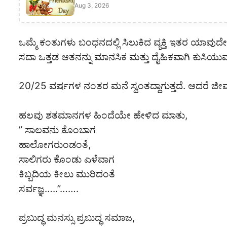
Aug 3, 2026
ಒಮ್ಮೆ ಕಂತುಗಳು ಬಂಧನದಲ್ಲಿ ಸಿಲುಕಿದ ವ್ಯಕ್ತಿ ಇತರ ಯಾವುದೇ ಸ್
ಸದಾ ಒತ್ತಡ ಆತನನ್ನು ಮಾನಸಿಕ ಮತ್ತು ದೈಹಿಕವಾಗಿ ಕುಸಿಯ
20/25 ವರ್ಷಗಳ ನಂತರ ಮನೆ ಸ್ವಂತದ್ದಾಗುತ್ತದೆ. ಆದರೆ ಜೀವ
ಹಲವು ಶತಮಾನಗಳ ಹಿಂದೆಯೇ ಹೇಳಿದ ಮಾತು,
” ಸಾಲವನು ಕೊಂಬಾಗ
ಹಾಲೋಗರುಂಡಂತೆ,
ಸಾಲಿಗರು ಕೊಂಡು ಎಳೆವಾಗ
ಕಿಬ್ಬದಿಯ ಕೀಲು ಮುರಿದಂತೆ
ಸರ್ವಜ್ಞ…..”…….
ಪ್ರಬುದ್ಧ ಮನಸ್ಸು ಪ್ರಬುದ್ಧ ಸಮಾಜ,