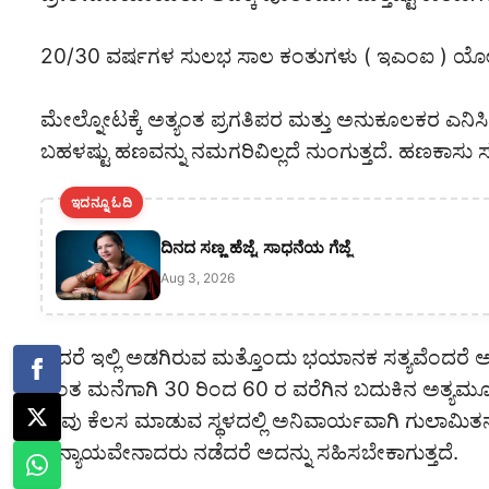
20/30 ವರ್ಷಗಳ ಸುಲಭ ಸಾಲ ಕಂತುಗಳು ( ಇಎಂಐ ) ಯೋಜನ
ಮೇಲ್ನೋಟಕ್ಕೆ ಅತ್ಯಂತ ಪ್ರಗತಿಪರ ಮತ್ತು ಅನುಕೂಲಕರ ಎನ
ಬಹಳಷ್ಟು ಹಣವನ್ನು ನಮಗರಿವಿಲ್ಲದೆ ನುಂಗುತ್ತದೆ. ಹಣಕಾಸು ಸಂಸ
ಇದನ್ನೂ ಓದಿ
ದಿನದ ಸಣ್ಣ ಹೆಜ್ಜೆ, ಸಾಧನೆಯ ಗೆಜ್ಜೆ
Aug 3, 2026
ಆದರೆ ಇಲ್ಲಿ ಅಡಗಿರುವ ಮತ್ತೊಂದು ಭಯಾನಕ ಸತ್ಯವೆಂದರೆ
ಸ್ವಂತ ಮನೆಗಾಗಿ 30 ರಿಂದ 60 ರ ವರೆಗಿನ ಬದುಕಿನ ಅತ್ಯಮೂ
ತಾವು ಕೆಲಸ ಮಾಡುವ ಸ್ಥಳದಲ್ಲಿ ಅನಿವಾರ್ಯವಾಗಿ ಗುಲಾಮಿತನವನ್ನ
ಅನ್ಯಾಯವೇನಾದರು ನಡೆದರೆ ಅದನ್ನು ಸಹಿಸಬೇಕಾಗುತ್ತದೆ.