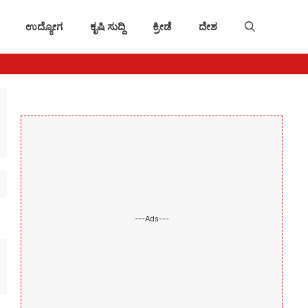
ಉದ್ಯೋಗ
ಕೃಷಿ ಸುದ್ದಿ
ಕ್ರೀಡೆ
ದೇಶ
---Ads---