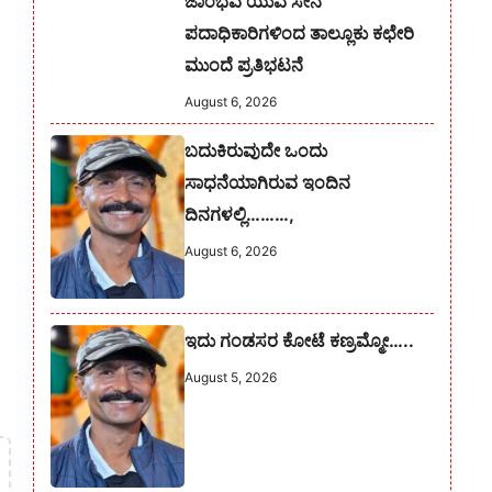
ಜಾಂಭವ ಯುವ ಸೇನೆ
ಪದಾಧಿಕಾರಿಗಳಿಂದ ತಾಲ್ಲೂಕು ಕಛೇರಿ
ಮುಂದೆ ಪ್ರತಿಭಟನೆ
August 6, 2026
ಬದುಕಿರುವುದೇ ಒಂದು
ಸಾಧನೆಯಾಗಿರುವ ಇಂದಿನ
ದಿನಗಳಲ್ಲಿ………,
August 6, 2026
ಇದು ಗಂಡಸರ ಕೋಟೆ ಕಣ್ರಮ್ಮೋ…..
August 5, 2026