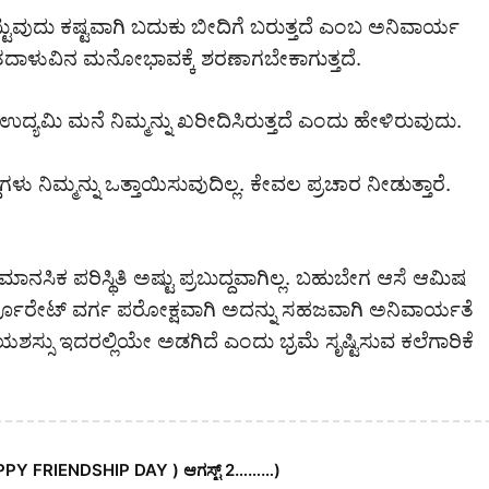
ಟ್ಟುವುದು ಕಷ್ಟವಾಗಿ ಬದುಕು ಬೀದಿಗೆ ಬರುತ್ತದೆ ಎಂಬ ಅನಿವಾರ್ಯ
ಜೀತದಾಳುವಿನ ಮನೋಭಾವಕ್ಕೆ ಶರಣಾಗಬೇಕಾಗುತ್ತದೆ.
ಾದ ಉದ್ಯಮಿ ಮನೆ ನಿಮ್ಮನ್ನು ಖರೀದಿಸಿರುತ್ತದೆ ಎಂದು ಹೇಳಿರುವುದು.
 ನಿಮ್ಮನ್ನು ಒತ್ತಾಯಿಸುವುದಿಲ್ಲ.‌ ಕೇವಲ ಪ್ರಚಾರ ನೀಡುತ್ತಾರೆ.
…
ನಸಿಕ ಪರಿಸ್ಥಿತಿ ಅಷ್ಟು ಪ್ರಬುದ್ದವಾಗಿಲ್ಲ. ಬಹುಬೇಗ ಆಸೆ ಆಮಿಷ
ಕಾರ್ಪೊರೇಟ್ ವರ್ಗ ಪರೋಕ್ಷವಾಗಿ ಅದನ್ನು ಸಹಜವಾಗಿ ಅನಿವಾರ್ಯತೆ
ಶಸ್ಸು ಇದರಲ್ಲಿಯೇ ಅಡಗಿದೆ ಎಂದು ಭ್ರಮೆ ಸೃಷ್ಟಿಸುವ ಕಲೆಗಾರಿಕೆ
PPY FRIENDSHIP DAY ) ಆಗಸ್ಟ್ 2………)