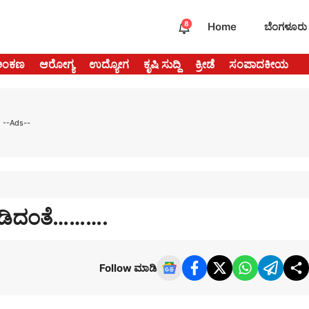
8
Home
ಬೆಂಗಳೂರು
ಅಂಕಣ
ಆರೋಗ್ಯ
ಉದ್ಯೋಗ
ಕೃಷಿ ಸುದ್ದಿ
ಕ್ರೀಡೆ
ಸಂಪಾದಕೀಯ
--Ads--
ಾಡಿದಂತೆ……….
Follow ಮಾಡಿ