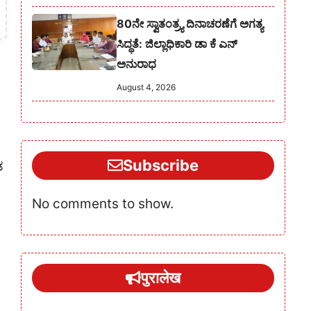
80ನೇ ಸ್ವಾತಂತ್ರ್ಯ ದಿನಾಚರಣೆಗೆ ಅಗತ್ಯ
ಸಿದ್ಧತೆ: ಜಿಲ್ಲಾಧಿಕಾರಿ ಡಾ ಕೆ ಎನ್
ಅನುರಾಧ
August 4, 2026
Subscribe
ತ
No comments to show.
पुरालेख