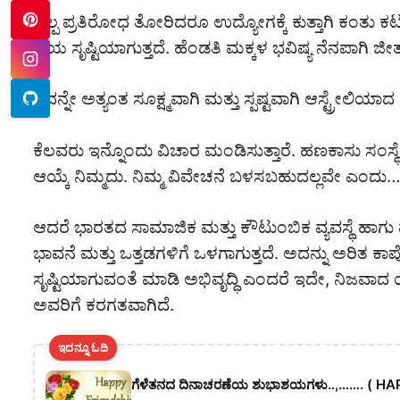
ಸ್ವಲ್ಪ ಪ್ರತಿರೋಧ ತೋರಿದರೂ ಉದ್ಯೋಗಕ್ಕೆ ಕುತ್ತಾಗಿ ಕಂತು ಕ
ಭಯ ಸೃಷ್ಟಿಯಾಗುತ್ತದೆ. ಹೆಂಡತಿ ಮಕ್ಕಳ ಭವಿಷ್ಯ ನೆನಪಾಗಿ 
ಇದನ್ನೇ ಅತ್ಯಂತ ಸೂಕ್ಷ್ಮವಾಗಿ ಮತ್ತು ಸ್ಪಷ್ಟವಾಗಿ ಆಸ್ಟ್ರೇಲಿಯ
ಕೆಲವರು ಇನ್ನೊಂದು ವಿಚಾರ ಮಂಡಿಸುತ್ತಾರೆ. ಹಣಕಾಸು ಸಂಸ್ಥೆಗಳು
ಆಯ್ಕೆ ನಿಮ್ಮದು. ನಿಮ್ಮ ವಿವೇಚನೆ ಬಳಸಬಹುದಲ್ಲವೇ ಎಂದು
ಆದರೆ ಭಾರತದ ಸಾಮಾಜಿಕ ಮತ್ತು ಕೌಟುಂಬಿಕ ವ್ಯವಸ್ಥೆ ಹಾಗು ಮಾ
ಭಾವನೆ ಮತ್ತು ಒತ್ತಡಗಳಿಗೆ ಒಳಗಾಗುತ್ತದೆ. ಅದನ್ನು ಅರಿತ 
ಸೃಷ್ಟಿಯಾಗುವಂತೆ ಮಾಡಿ ಅಭಿವೃದ್ಧಿ ಎಂದರೆ ಇದೇ, ನಿಜವಾದ ಯ
ಅವರಿಗೆ ಕರಗತವಾಗಿದೆ.
ಇದನ್ನೂ ಓದಿ
ಗೆಳೆತನದ ದಿನಾಚರಣೆಯ ಶುಭಾಶಯಗಳು..,……. ( HA