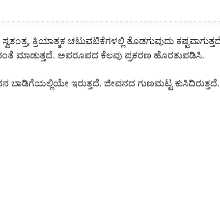
ವತಂತ್ರ, ಕ್ರಿಯಾತ್ಮಕ ಚಟುವಟಿಕೆಗಳಲ್ಲಿ ತೊಡಗುವುದು ಕಷ್ಟವಾಗುತ್ತದೆ
ುವಂತೆ ಮಾಡುತ್ತದೆ. ಅಪರೂಪದ ಕೆಲವು ಪ್ರಕರಣ ಹೊರತುಪಡಿಸಿ.
ನ ಬಾಡಿಗೆಯಲ್ಲಿಯೇ ಇರುತ್ತದೆ. ಜೀವನದ ಗುಣಮಟ್ಟ ಕುಸಿದಿರುತ್ತದೆ.