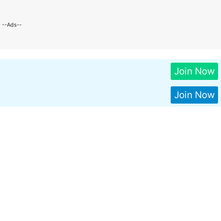
--Ads--
Join Now
Join Now