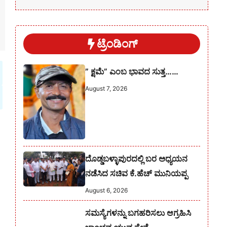
ಟ್ರೆಂಡಿಂಗ್
” ಕ್ಷಮೆ” ಎಂಬ ಭಾವದ ಸುತ್ತ……
August 7, 2026
ದೊಡ್ಡಬಳ್ಳಾಪುರದಲ್ಲಿ ಬರ ಅಧ್ಯಯನ
ನಡೆಸಿದ ಸಚಿವ ಕೆ.ಹೆಚ್ ಮುನಿಯಪ್ಪ
August 6, 2026
ಸಮಸ್ಯೆಗಳನ್ನು ಬಗಹರಿಸಲು ಆಗ್ರಹಿಸಿ