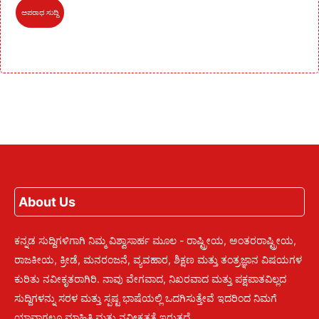
ಅಪರಾಧ ಸುದ್ದಿ
About Us
ಕನ್ನಡ ಸುದ್ದಿಗಳಿಗಾಗಿ ನಿಮ್ಮ ವಿಶ್ವಾಸಾರ್ಹ ಮೂಲ - ರಾಷ್ಟ್ರೀಯ, ಅಂತರರಾಷ್ಟ್ರೀಯ,
ರಾಜಕೀಯ, ಕ್ರೀಡೆ, ಮನರಂಜನೆ, ವ್ಯವಹಾರ, ಶಿಕ್ಷಣ ಮತ್ತು ತಂತ್ರಜ್ಞಾನ ವಿಷಯಗಳ
ಕುರಿತು ನವೀಕೃತರಾಗಿರಿ. ನಾವು ವೇಗವಾದ, ನಿಖರವಾದ ಮತ್ತು ಪಕ್ಷಪಾತವಿಲ್ಲದ
ಸುದ್ದಿಗಳನ್ನು ಸರಳ ಮತ್ತು ಸ್ಪಷ್ಟ ಭಾಷೆಯಲ್ಲಿ ಒದಗಿಸುತ್ತೇವೆ ಇದರಿಂದ ನಿಮಗೆ
ಯಾವಾಗಲೂ ಮಾಹಿತಿ ಮತ್ತು ನವೀಕೃತತೆ ಇರುತ್ತದೆ.