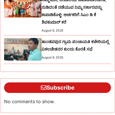
ನುಡಿದಂತೆ ನಡೆಯುವ ನಿಮ್ಮ ಸರ್ಕಾರವನ್ನು
ಕಾಪಾಡಿಕೊಳ್ಳಿ: ಅರ್ಚಕರಿಗೆ ಸಿಎಂ ಡಿ ಕೆ
ಶಿವಕುಮಾರ್ ಕರೆ
August 9, 2026
ತಾಂಡವಪುರ ಗ್ರಾಮ ಪಂಚಾಯತಿ ಕಚೇರಿಯಲ್ಲಿ
ವಿಕಲಚೇತನರ ಕುಂದು ಕೊರತೆ ಸಭೆ
August 9, 2026
Subscribe
No comments to show.