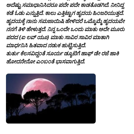
ಅದೆಷ್ಟು ಸಮಾಧಾನಿಸಿದರೂ ಪದೇ ಪದೇ ಕಾಡತೊಡಗಿದೆ. ನೀನಿದ್ದ
ಕಡೆ ಓಡು ಎನ್ನುತ್ತಿದೆ. ಕಾಲು ಎತ್ತಿಟ್ಟಾಗ ಹೃದಯ ಹಿಂಜರಿಯುತ್ತದೆ.
ಹೃದಯಕ್ಕೆ ನಾನು ಸಮಜಾಯಿಷಿ ಹೇಳಿದರೆ ಒಮ್ಮೊಮ್ಮೆ ಹೃದಯವೇ
ನನಗೆ ತಿಳಿ ಹೇಳುತ್ತದೆ. ನಿನ್ನ ಒಂದೇ ಒಂದು ಮಾತು ಅದೇ ಮೂರು
ಪದದ (ಐ ಲವ್ ಯೂ) ಮಾತು ಸಾವಿರ ಸಾವಿರ ಮಾತಾಗಿ
ಮಾರ್ಧನಿಸಿ ಹಿತವಾದ ನಡುಕ ಹುಟ್ಟಿಸುತ್ತಿದೆ.
ತುರ್ತು ಕೆಲಸವಿದ್ದಂತೆ ಸೂರ್ಯ ಡ್ಯೂಟಿಗೆ ಹಾಫ್ ಡೇ ರಜೆ ಹಾಕಿ
ಹೋದನೇನೋ ಎಂಬಂತೆ ಭಾಸವಾಗುತ್ತಿದೆ.