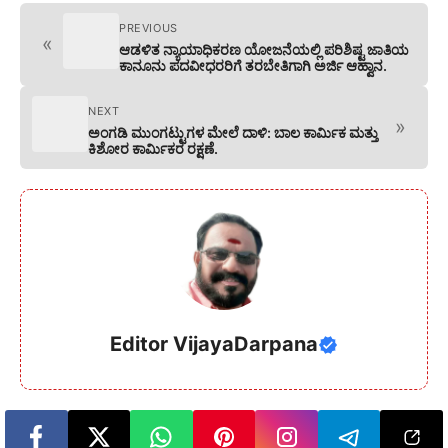
PREVIOUS
«
ಆಡಳಿತ ನ್ಯಾಯಾಧಿಕರಣ ಯೋಜನೆಯಲ್ಲಿ ಪರಿಶಿಷ್ಟ ಜಾತಿಯ
ಕಾನೂನು ಪದವೀಧರರಿಗೆ ತರಬೇತಿಗಾಗಿ ಅರ್ಜಿ ಆಹ್ವಾನ.
NEXT
»
ಅಂಗಡಿ ಮುಂಗಟ್ಟುಗಳ ಮೇಲೆ ದಾಳಿ: ಬಾಲ ಕಾರ್ಮಿಕ ಮತ್ತು
ಕಿಶೋರ ಕಾರ್ಮಿಕರ ರಕ್ಷಣೆ.
Editor VijayaDarpana