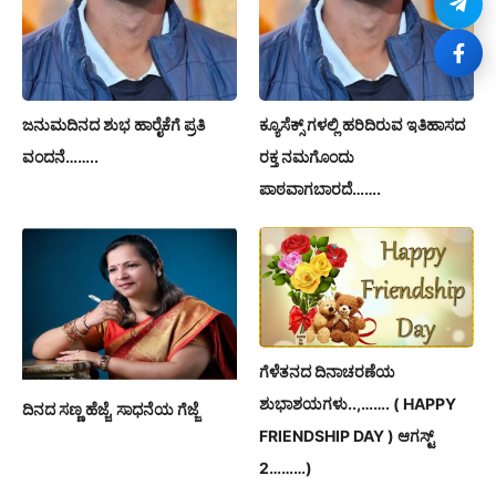
ಜನುಮದಿನದ ಶುಭ ಹಾರೈಕೆಗೆ ಪ್ರತಿ
ಕ್ಯೂಸೆಕ್ಸ್ ಗಳಲ್ಲಿ ಹರಿದಿರುವ ಇತಿಹಾಸದ
ವಂದನೆ……..
ರಕ್ತ ನಮಗೊಂದು
ಪಾಠವಾಗಬಾರದೆ…….
ಗೆಳೆತನದ ದಿನಾಚರಣೆಯ
ಶುಭಾಶಯಗಳು..,……. ( HAPPY
ದಿನದ ಸಣ್ಣ ಹೆಜ್ಜೆ, ಸಾಧನೆಯ ಗೆಜ್ಜೆ
FRIENDSHIP DAY ) ಆಗಸ್ಟ್
2………)