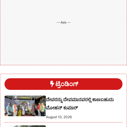
---Ads---
ಟ್ರೆಂಡಿಂಗ್
ದೇವರನ್ನು ದೇವಮಾನವರಲ್ಲಿ ಕಾಣಬಹುದು
ಮೋಹನ್ ಕುಮಾರ್
August 10, 2026