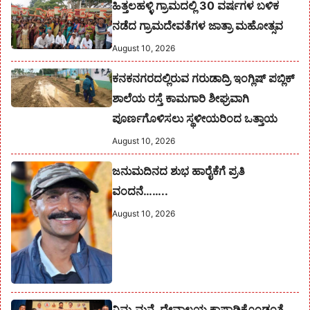
ಹಿತ್ತಲಹಳ್ಳಿ ಗ್ರಾಮದಲ್ಲಿ 30 ವರ್ಷಗಳ ಬಳಿಕ
ನಡೆದ ಗ್ರಾಮದೇವತೆಗಳ ಜಾತ್ರಾ ಮಹೋತ್ಸವ
August 10, 2026
ಕನಕನಗರದಲ್ಲಿರುವ ಗರುಡಾದ್ರಿ ಇಂಗ್ಲಿಷ್ ಪಬ್ಲಿಕ್
ಶಾಲೆಯ ರಸ್ತೆ ಕಾಮಗಾರಿ ಶೀಘ್ರವಾಗಿ
ಪೂರ್ಣಗೊಳಿಸಲು ಸ್ಥಳೀಯರಿಂದ ಒತ್ತಾಯ
August 10, 2026
ಜನುಮದಿನದ ಶುಭ ಹಾರೈಕೆಗೆ ಪ್ರತಿ
ವಂದನೆ……..
August 10, 2026
ನಿಮ್ಮ ಮನೆ, ದೇವಾಲಯ ಕಾಪಾಡಿಕೊಂಡಂತೆ,