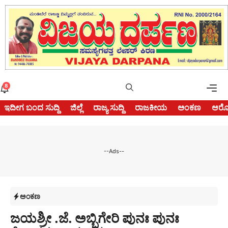
Skip
to
content
Me
8
ಇದೀಗ ಬಂದ ಸುದ್ದಿ
ಜಿಲ್ಲೆ
ರಾಜ್ಯ ಸುದ್ದಿ
ರಾಜಕೀಯ
ಅಂಕಣ
ಆರೋ
--Ads--
ಅಂಕಣ
ಜಯಶ್ರೀ .ಜೆ. ಅಬ್ಬಿಗೇರಿ ಪುನಃ ಪುನಃ