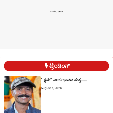
---Ads---
ಟ್ರೆಂಡಿಂಗ್
” ಕ್ಷಮೆ” ಎಂಬ ಭಾವದ ಸುತ್ತ……
August 7, 2026