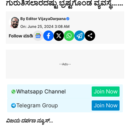
ಗುರುತಿಸಲಾರದಷ್ಟು ಭ್ರಷ್ಟಗೊಂಡ ವ್ಯವಸ್ಥೆ……
By
Editor VijayaDarpana
On: June 25, 2024 3:08 AM
Follow ಮಾಡಿ
--Ads--
Whatsapp Channel
Join Now
Telegram Group
Join Now
ವಿಜಯ ದರ್ಪಣ ನ್ಯೂಸ್…