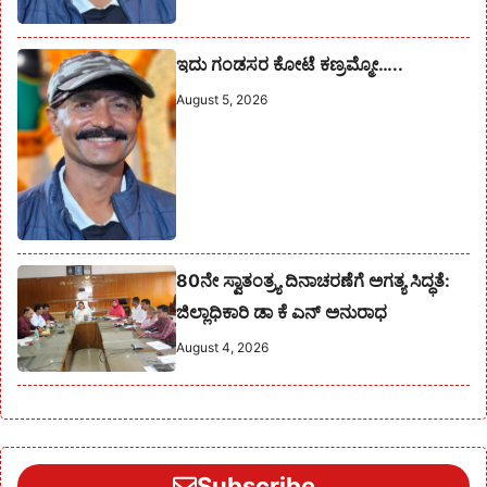
ಇದು ಗಂಡಸರ ಕೋಟೆ ಕಣ್ರಮ್ಮೋ…..
August 5, 2026
80ನೇ ಸ್ವಾತಂತ್ರ್ಯ ದಿನಾಚರಣೆಗೆ ಅಗತ್ಯ ಸಿದ್ಧತೆ:
ಜಿಲ್ಲಾಧಿಕಾರಿ ಡಾ ಕೆ ಎನ್ ಅನುರಾಧ
August 4, 2026
Subscribe