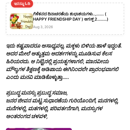
ಇದನ್ನೂ ಓದಿ
ಗೆಳೆತನದ ದಿನಾಚರಣೆಯ ಶುಭಾಶಯಗಳು..,……. (
HAPPY FRIENDSHIP DAY ) ಆಗಸ್ಟ್ 2………)
Aug 3, 2026
ಇದು ಕಷ್ಟವಾದರೂ ಅಸಾಧ್ಯವಲ್ಲ. ಮಕ್ಕಳು ಬಿಳಿಯ ಹಾಳೆ ಇದ್ದಂತೆ.
ಅದರ ಮೇಲೆ ಅತ್ಯುತ್ತಮ ಆದರ್ಶಗಳನ್ನು ಮೂಡಿಸುವ ಕೆಲಸ
ಹಿರಿಯರದು. ಆ ನಿಟ್ಟಿನಲ್ಲಿ ಪ್ರಯತ್ನಗಳಾಗಲಿ, ಮಾನವೀಯ
ಮೌಲ್ಯಗಳ ಶಿಕ್ಷಣಕ್ಕೆ ಅಡಿಪಾಯ ಈಗಿನಿಂದಲೇ ಪ್ರಾರಂಭವಾಗಲಿ
ಎಂದು ಮನವಿ ಮಾಡಿಕೊಳ್ಳುತ್ತಾ…..
ಪ್ರಬುದ್ಧ ಮನಸ್ಸು ಪ್ರಬುದ್ಧ ಸಮಾಜ,
ಜನರ ಜೀವನ ಮಟ್ಟ ಸುಧಾರಣೆಯ ಗುರಿಯೊಂದಿಗೆ, ಮನಗಳಲ್ಲಿ,
ಮನೆಗಳಲ್ಲಿ, ಮತಗಳಲ್ಲಿ, ಪರಿವರ್ತನೆಗಾಗಿ, ಮನಸ್ಸುಗಳ
ಅಂತರಂಗದ ಚಳವಳಿ,