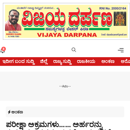
Skip
to
content
Me
8
ಇದೀಗ ಬಂದ ಸುದ್ದಿ
ಜಿಲ್ಲೆ
ರಾಜ್ಯ ಸುದ್ದಿ
ರಾಜಕೀಯ
ಅಂಕಣ
ಆರೋ
--Ads--
ಅಂಕಣ
ಪರೀಕ್ಷಾ ಅಕ್ರಮಗಳು…… ಅರ್ಹರನ್ನು