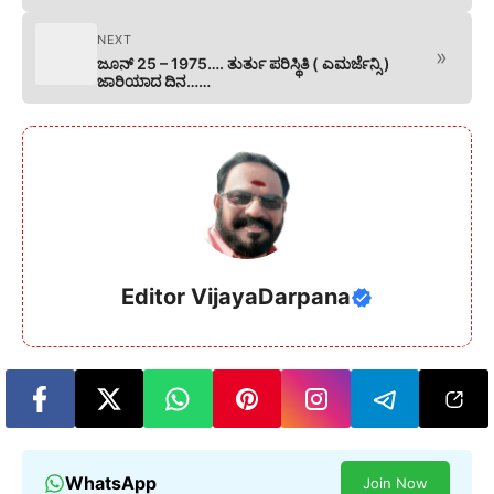
NEXT
»
ಜೂನ್ 25 – 1975…. ತುರ್ತು ಪರಿಸ್ಥಿತಿ ( ಎಮರ್ಜೆನ್ಸಿ )
ಜಾರಿಯಾದ ದಿನ……
Editor VijayaDarpana
WhatsApp
Join Now