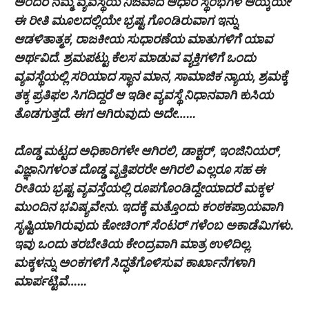
ಅಂದರೆ ನಮ್ಮ ವ್ಯವಸ್ಥೆಯ ನಿಜವಾದ ಆಧಾರ ಸ್ಥಂಭಗಳ ಆಯ್ಕೆಯೇ
ಈ ರೀತಿ ಮೂಲದಲ್ಲಿಯೇ ಭ್ರಷ್ಟ ಗೊಂಡಿರುವಾಗ ಇನ್ನು
ಆಡಳಿತಾತ್ಮಕ, ರಾಜಕೀಯ ಸುಧಾರಣೆಯ ಮಾತುಗಳಿಗೆ ಯಾವ
ಅರ್ಥವಿದೆ. ಶ್ರಮಪಟ್ಟು ಕೆಲಸ ಮಾಡುವ ವ್ಯಕ್ತಿಗಳಿಗೆ ಒಂದು
ವ್ಯವಸ್ಥೆಯಲ್ಲಿ ಸರಿಯಾದ ಸ್ಥಾನ ಮಾನ, ಸಾಮಾಜಿಕ ನ್ಯಾಯ, ಶ್ರಮಕ್ಕೆ
ತಕ್ಕ ಪ್ರತಿಫಲ ಸಿಗದಿದ್ದರೆ ಆ ಇಡೀ ವ್ಯವಸ್ಥೆ ನಿಧಾನವಾಗಿ ಕುಸಿಯ
ತೊಡಗುತ್ತದೆ. ಈಗ ಆಗಿರುವುದು ಅದೇ……
ದೊಡ್ಡ ಮಟ್ಟದ ಅಧಿಕಾರಿಗಳೇ ಆಗಿರಲಿ, ಡಾಕ್ಟರ್, ಇಂಜಿನಿಯರ್,
ವಿಜ್ಞಾನಿಗಳಂತ ದೊಡ್ಡ ವೃತ್ತಿಪರರೇ ಆಗಿರಲಿ ಎಲ್ಲರೂ ಸಹ ಈ
ರೀತಿಯ ಭ್ರಷ್ಟ ವ್ಯವಸ್ತೆಯಲ್ಲಿ ರೂಪಗೊಂಡಿದ್ದೇಯಾದರೆ ಮಕ್ಕಳ
ಮುಂದಿನ ಭವಿಷ್ಯವೇನು. ಇದಕ್ಕೆ ಮತ್ತೊಂದು ಕಂಠಕಪ್ರಾಯವಾಗಿ
ಸೃಷ್ಟಿಯಾಗಿರುವುದು ಕೋಚಿಂಗ್ ಸೆಂಟರ್ ಗಳೆಂಬ ಅಕಾಡೆಮಿಗಳು.
ಇವು ಒಂದು ತರಬೇತಿಯ ಕೇಂದ್ರವಾಗಿ ಮಾತ್ರ ಉಳಿದಿಲ್ಲ.
ಮಕ್ಕಳನ್ನು ಅಂಕಗಳಿಗೆ ಸಿದ್ಧತೆಗೊಳಿಸುವ ಕಾರ್ಖಾನೆಗಳಾಗಿ
ಮಾರ್ಪಟ್ಟಿವೆ……