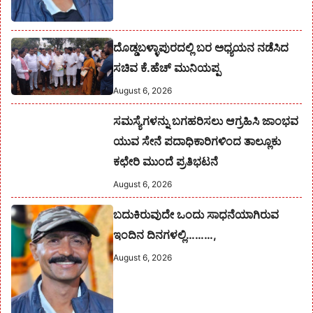
ದೊಡ್ಡಬಳ್ಳಾಪುರದಲ್ಲಿ ಬರ ಅಧ್ಯಯನ ನಡೆಸಿದ
ಸಚಿವ ಕೆ.ಹೆಚ್ ಮುನಿಯಪ್ಪ
August 6, 2026
ಸಮಸ್ಯೆಗಳನ್ನು ಬಗಹರಿಸಲು ಆಗ್ರಹಿಸಿ ಜಾಂಭವ
ಯುವ ಸೇನೆ ಪದಾಧಿಕಾರಿಗಳಿಂದ ತಾಲ್ಲೂಕು
ಕಛೇರಿ ಮುಂದೆ ಪ್ರತಿಭಟನೆ
August 6, 2026
ಬದುಕಿರುವುದೇ ಒಂದು ಸಾಧನೆಯಾಗಿರುವ
ಇಂದಿನ ದಿನಗಳಲ್ಲಿ………,
August 6, 2026