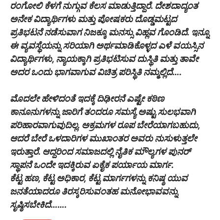
ರಂಗೋಲಿ ಕೆಳಗೆ ನುಗ್ಗುವ ಕೆಲಸ ಮಾಡುತ್ತಿದ್ದಾರೆ. ದೇಶದಾದ್ಯಂತ
ಅನೇಕ ವಿದ್ಯಾರ್ಥಿಗಳು ಮತ್ತು ಪೋಷಕರು ದೊಡ್ಡಮಟ್ಟದ
ಪ್ರತಿಭಟನೆ ನಡೆಸುವಾಗ ನಿಜಕ್ಕೂ ಮನಸ್ಸು ವಿಹ್ಲವ ಗೊಂಡಿದೆ. ಇನ್ನೂ
ಈ ವ್ಯವಸ್ಥೆಯನ್ನು ಸರಿಯಾಗಿ ಅರ್ಥಮಾಡಿಕೊಳ್ಳದ ಎಳೆ ವಯಸ್ಸಿನ
ವಿದ್ಯಾರ್ಥಿಗಳು, ನ್ಯಾಯಕ್ಕಾಗಿ ಪ್ರತಿಭಟಿಸುವ ದುಸ್ಥಿತಿ ಮತ್ತು ತಾವೇ
ಅದರ ಒಂದು ಭಾಗವಾಗುವ ವಿಚಿತ್ರ ಪರಿಸ್ಥಿತಿ ನಮ್ಮಲ್ಲಿದೆ….
ಮೊದಲೇ ಹೇಳಿದಂತೆ ಇದಕ್ಕೆ ದಿಢೀರನೆ ಎಷ್ಟೇ ಕಠಿಣ
ಕಾನೂನುಗಳನ್ನು ಜಾರಿಗೆ ತಂದರೂ ಸಮಸ್ಯೆ ಅಷ್ಟು ಸುಲಭವಾಗಿ
ಪರಿಹಾರವಾಗುವುದಿಲ್ಲ‌. ಅಕ್ರಮಗಳ ರೂಪ ಬೇರೆಯಾಗಬಹುದು,
ಆದರೆ ಬೇರೆ ಒಳದಾರಿಗಳ ಮುಖಾಂತರ ಅವರು ನುಸುಳುತ್ತಲೇ
ಇರುತ್ತಾರೆ. ಆದ್ದರಿಂದ ಸಮಾಜದಲ್ಲಿ ನೈತಿಕ ಮೌಲ್ಯಗಳ ಪುನರ್
ಸ್ಥಾಪನೆ ಒಂದೇ ಇದಕ್ಕಿರುವ ಏಕೈಕ ಪರ್ಯಾಯ ಮಾರ್ಗ‌.
ಕೆಟ್ಟ ಹಣ, ಕೆಟ್ಟ ಅಧಿಕಾರ, ಕೆಟ್ಟ ಮಾರ್ಗಗಳನ್ನು ಕನಿಷ್ಠ ಯುವ
ಜನತೆಯಾದರೂ ತಿರಸ್ಕರಿಸುವಂತಹ ಮನೋಭಾವವನ್ನು
ಸೃಷ್ಠಿಸಬೇಕಿದೆ‌…….