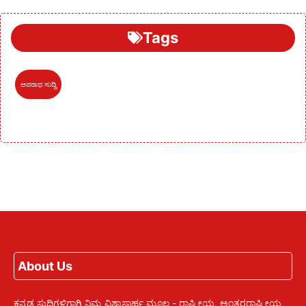
Tags
ಅಪರಾಧ ಸುದ್ದಿ
About Us
ಕನ್ನಡ ಸುದ್ದಿಗಳಿಗಾಗಿ ನಿಮ್ಮ ವಿಶ್ವಾಸಾರ್ಹ ಮೂಲ - ರಾಷ್ಟ್ರೀಯ, ಅಂತರರಾಷ್ಟ್ರೀಯ,