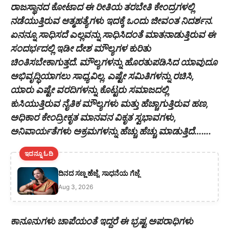
ರಾಜಸ್ಥಾನದ ಕೋಟಾದ ಈ ರೀತಿಯ ತರಬೇತಿ ಕೇಂದ್ರಗಳಲ್ಲಿ
ನಡೆಯುತ್ತಿರುವ ಆತ್ಮಹತ್ಯೆಗಳು ಇದಕ್ಕೆ ಒಂದು ಜೀವಂತ ನಿದರ್ಶನ.
ಏನನ್ನೂ ಸಾಧಿಸದೆ ಎಲ್ಲವನ್ನು ಸಾಧಿಸಿದಂತೆ ಮಾತನಾಡುತ್ತಿರುವ ಈ
ಸಂದರ್ಭದಲ್ಲಿ ಇಡೀ ದೇಶ ಮೌಲ್ಯಗಳ ಕುರಿತು
ಚಿಂತಿಸಬೇಕಾಗುತ್ತದೆ. ಮೌಲ್ಯಗಳನ್ನು ಹೊರತುಪಡಿಸಿದ ಯಾವುದೂ
ಅಭಿವೃದ್ಧಿಯಾಗಲು ಸಾಧ್ಯವಿಲ್ಲ. ಎಷ್ಟೇ ಸಮಿತಿಗಳನ್ನು ರಚಿಸಿ,
ಯಾರು ಎಷ್ಟೇ ವರದಿಗಳನ್ನು ಕೊಟ್ಟರು ಸಮಾಜದಲ್ಲಿ
ಕುಸಿಯುತ್ತಿರುವ ನೈತಿಕ ಮೌಲ್ಯಗಳು ಮತ್ತು ಹೆಚ್ಚಾಗುತ್ತಿರುವ ಹಣ,
ಅಧಿಕಾರ ಕೇಂದ್ರೀಕೃತ ಮಾನವನ ವಿಕೃತ ಸ್ವಭಾವಗಳು,
ಅನಿವಾರ್ಯತೆಗಳು ಅಕ್ರಮಗಳನ್ನು ಹೆಚ್ಚು ಹೆಚ್ಚು ಮಾಡುತ್ತಿದೆ…….
ಇದನ್ನೂ ಓದಿ
ದಿನದ ಸಣ್ಣ ಹೆಜ್ಜೆ, ಸಾಧನೆಯ ಗೆಜ್ಜೆ
Aug 3, 2026
ಕಾನೂನುಗಳು ಚಾಪೆಯಂತೆ ಇದ್ದರೆ ಈ ಭ್ರಷ್ಟ ಅಪರಾಧಿಗಳು