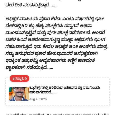
ಬೇರೆ ರೀತಿ ವಂಚಿಸುತ್ತಿದ್ದಾರೆ…….
ಅಧಿಕೃತ ಮಾಹಿತಿಯ ಪ್ರಕಾರ ಕಳೆದು ಎಂಟು ವರ್ಷಗಳಲ್ಲಿ ಇಡೀ
ದೇಶದಲ್ಲಿ 50 ಕ್ಕೂ ಹೆಚ್ಚು ಪರೀಕ್ಷೆಗಳು ರದ್ದಾಗಿವೆ ಅಥವಾ
ಮುಂದೂಡಲ್ಪಟ್ಟಿವೆ ಮತ್ತು ಪುನಃ ಪರೀಕ್ಷೆ ನಡೆಸಲಾಗಿದೆ. ಅಂದರೆ
ಬಹಳ ಹಿಂದೆ ಅಪರೂಪವಾಗುತ್ತಿದ್ದ ಪರೀಕ್ಷಾ ಆಕ್ರಮಗಳು ಇದೀಗ
ಸಹಜವಾಗುತ್ತಿದೆ. ಇದು ಕೇವಲ ಅಧಿಕೃತ ಅಂಕಿ ಅಂಶಗಳು ಮಾತ್ರ.
ನಮ್ಮ ಅನುಭವದ ಪ್ರಕಾರ ಹೇಳುವುದಾದರೆ ಅನಧಿಕೃತವಾಗಿ
ಇದಕ್ಕಿಂತ ಹತ್ತುಪಟ್ಟು ಅವ್ಯವಹಾರಗಳು ಕಣ್ಣಿಗೆ ಕಾಣದಂತೆ
ವ್ಯಾಪಕವಾಗಿ ನಡೆಯುತ್ತಿದೆ……
ಇದನ್ನೂ ಓದಿ
ಕ್ಯೂಸೆಕ್ಸ್ ಗಳಲ್ಲಿ ಹರಿದಿರುವ ಇತಿಹಾಸದ ರಕ್ತ ನಮಗೊಂದು
ಪಾಠವಾಗಬಾರದೆ…….
Aug 4, 2026