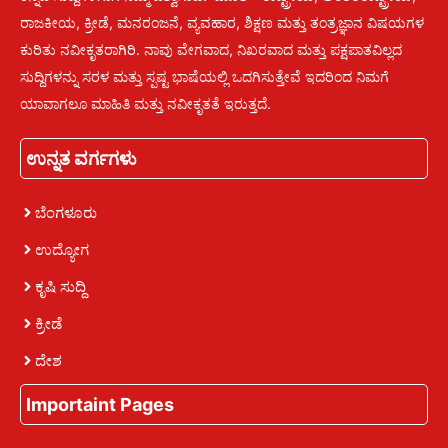
ರಾಜಕೀಯ, ಕ್ರೀಡೆ, ಮನರಂಜನೆ, ವ್ಯವಹಾರ, ಶಿಕ್ಷಣ ಮತ್ತು ತಂತ್ರಜ್ಞಾನ ವಿಷಯಗಳ
ಕುರಿತು ನವೀಕೃತರಾಗಿರಿ. ನಾವು ವೇಗವಾದ, ನಿಖರವಾದ ಮತ್ತು ಪಕ್ಷಪಾತವಿಲ್ಲದ
ಸುದ್ದಿಗಳನ್ನು ಸರಳ ಮತ್ತು ಸ್ಪಷ್ಟ ಭಾಷೆಯಲ್ಲಿ ಒದಗಿಸುತ್ತೇವೆ ಇದರಿಂದ ನಿಮಗೆ
ಯಾವಾಗಲೂ ಮಾಹಿತಿ ಮತ್ತು ನವೀಕೃತತೆ ಇರುತ್ತದೆ.
ಉನ್ನತ ವರ್ಗಗಳು
ಬೆಂಗಳೂರು
ಉದ್ಯೋಗ
ಕೃಷಿ ಸುದ್ದಿ
ಕ್ರೀಡೆ
ದೇಶ
Importaint Pages