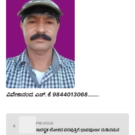
ವಿವೇಕಾನಂದ. ಎಚ್‌. ಕೆ. 9844013068……..
PREVIOUS
«
ಸಾರಸ್ವತ ಲೋಕದ ವರಪುತ್ರಿಗೆ ಭಾವಪೂರ್ಣ ನುಡಿನಮನ