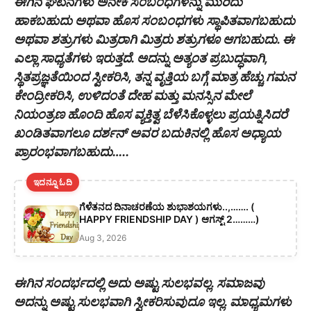
ಈಗಿನ ಘಟನೆಗಳು ಅನೇಕ ಸಂಬಂಧಗಳನ್ನು ಮುರಿದು
ಹಾಕಬಹುದು ಅಥವಾ ಹೊಸ ಸಂಬಂಧಗಳು ಸ್ಥಾಪಿತವಾಗಬಹುದು
ಅಥವಾ ಶತ್ರುಗಳು ಮಿತ್ರರಾಗಿ ಮಿತ್ರರು ಶತ್ರುಗಳೂ ಆಗಬಹುದು. ಈ
ಎಲ್ಲಾ ಸಾಧ್ಯತೆಗಳು ಇರುತ್ತದೆ. ಅದನ್ನು ಅತ್ಯಂತ ಪ್ರಬುದ್ಧವಾಗಿ,
ಸ್ಥಿತಪ್ರಜ್ಞತೆಯಿಂದ ಸ್ವೀಕರಿಸಿ, ತನ್ನ ವೃತ್ತಿಯ ಬಗ್ಗೆ ಮಾತ್ರ ಹೆಚ್ಚು ಗಮನ
ಕೇಂದ್ರೀಕರಿಸಿ, ಉಳಿದಂತೆ ದೇಹ ಮತ್ತು ಮನಸ್ಸಿನ ಮೇಲೆ
ನಿಯಂತ್ರಣ ಹೊಂದಿ ಹೊಸ ವ್ಯಕ್ತಿತ್ವ ಬೆಳೆಸಿಕೊಳ್ಳಲು ಪ್ರಯತ್ನಿಸಿದರೆ
ಖಂಡಿತವಾಗಲೂ ದರ್ಶನ್ ಅವರ ಬದುಕಿನಲ್ಲಿ ಹೊಸ ಅಧ್ಯಾಯ
ಪ್ರಾರಂಭವಾಗಬಹುದು…..
ಇದನ್ನೂ ಓದಿ
ಗೆಳೆತನದ ದಿನಾಚರಣೆಯ ಶುಭಾಶಯಗಳು..,……. (
HAPPY FRIENDSHIP DAY ) ಆಗಸ್ಟ್ 2………)
Aug 3, 2026
ಈಗಿನ ಸಂದರ್ಭದಲ್ಲಿ ಅದು ಅಷ್ಟು ಸುಲಭವಲ್ಲ. ಸಮಾಜವು
ಅದನ್ನು ಅಷ್ಟು ಸುಲಭವಾಗಿ ಸ್ವೀಕರಿಸುವುದೂ ಇಲ್ಲ. ಮಾಧ್ಯಮಗಳು