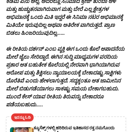
ಕಡಿಮೆ ಏನು ಅಲ್ಲ. ಅದರಲ್ಲೂ ಸಿನಿಮಾದ ಕ್ರೇಜ್ ತುಂಬಾ ಆಳ
ಮತ್ತು ಹುಚ್ಚುತನವಾಗಿರುವಾಗ ಮತ್ತು ಬೇರೆ ಎಲ್ಲ ಕ್ಷೇತ್ರಗಳ
ಅಭಿಮಾನಕ್ಕೆ ಒಂದು ಮಿತಿ ಇದ್ದರೆ ಈ ಸಿನಿಮಾ ನಟರ ಅಭಿಮಾನಕ್ಕೆ
ಮಿತಿಯೇ ಇರುವುದಿಲ್ಲ ಅಥವಾ ಅತಿರೇಕ ವಾಗಿರುತ್ತದೆ. ಪ್ರಾಣ
ಬಿಡಲು ಹಿಂಜರಿಯುವುದಿಲ್ಲ……
ಈ ರೀತಿಯ ದರ್ಶನ್ ಎಂಬ ವ್ಯಕ್ತಿ ಈಗ ಒಂದು ಕೊಲೆ ಆಪಾದನೆಯ
ಮೇಲೆ ಜೈಲು ಸೇರಿದ್ದಾರೆ. ಈಗಿನ ಸುದ್ದಿ ಮಾಧ್ಯಮಗಳ ವರದಿಯ
ಪ್ರಕಾರ ಆತ ಬಹುತೇಕ ಕೊಲೆಯಲ್ಲಿ ನೇರವಾಗಿ ಭಾಗಿಯಾಗಿರುವ
ಆರೋಪ ಮತ್ತು ಶಿಕ್ಷಿಸಲು ನ್ಯಾಯಾಲಯಕ್ಕೆ ಬೇಕಾದಷ್ಟು ಸಾಕ್ಷಿಗಳು
ದೊರೆತಿವೆ ಎಂದು ಹೇಳಲಾಗುತ್ತದೆ. ಸದ್ಯಕ್ಕಂತೂ ಆತ ಜಾಮೀನಿನ
ಮೇಲೆ ಬಿಡುಗಡೆಯಾಗಲು ಸಾಕಷ್ಟು ಸಮಯ ಬೇಕಾಗಬಹುದು.
ಮುಂದೆ ಕೇಸ್ ಯಾವ ರೀತಿಯ ತಿರುವನ್ನು ಬೇಕಾದರೂ
ಪಡೆಯಬಹುದು…..
ಇದನ್ನೂ ಓದಿ
ಕ್ಯೂಸೆಕ್ಸ್ ಗಳಲ್ಲಿ ಹರಿದಿರುವ ಇತಿಹಾಸದ ರಕ್ತ ನಮಗೊಂದು