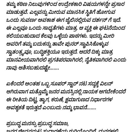
ತಮ್ಮ ಕಠಿಣ ನಿಲುವುಗಳಿಂದ ಉದ್ರೇಕಕಾರಿ ವಿಷಯಗಳನ್ನೇ ಪ್ರಸಾರ
ಮಾಡುತ್ತವೆ. ಎಲ್ಲವನ್ನು ಮೀರುವ ಮಾನಸಿಕ ಸ್ಥಿತಿಗೆ ಹೋಗುವ
ಒಂದು ಸುವರ್ಣ ಅವಕಾಶ ಈಗ ಜೈಲಿನಲ್ಲಿರುವ ದರ್ಶನ್ ಗೆ ಇದೆ.
ಈ ಎಲ್ಲವೂ ಒಂದು ಸಾಧ್ಯತೆಗಳು ಮಾತ್ರ. ಆ ವ್ಯಕ್ತಿ ಈ ಘಟನೆಯಿಂದ
ಕಲಿಯಬಹುದಾದ ಕೆಲವು ಒಳ್ಳೆಯ ಪಾಠಗಳು. ಇದನ್ನು ಮೀರಿ
ಅವರಿಗೆ ತಮ್ಮ ಬದುಕನ್ನು ತಾವೇ ಪುನರ್ ಸ್ಥಾಪಿಸಿಕೊಳ್ಳುವ
ಸ್ವಾತಂತ್ರ್ಯವೂ, ಬುದ್ಧಿಶಕ್ತಿಯೂ ಇರುತ್ತದೆ. ಆದರೆ ದಿಕ್ಕು ಮಾತ್ರ
ಮಾನವೀಯವಾಗಿರಲಿ ಪ್ರಗತಿಪರವಾಗಿರಲಿ, ನೈತಿಕವಾಗಿರಲಿ ಎಂದು
ನಾವು ಆಶಿಸಬಹುದಷ್ಟೇ…….
ಏಕೆಂದರೆ ಅಂತಹ ಒಬ್ಬ ಸೂಪರ್ ಸ್ಟಾರ್ ನಟ ಸದ್ಯಕ್ಕೆ ವಿಲನ್
ಆಗಿರುವಾಗ ಮತ್ತೊಮ್ಮೆ ಜನರ ಮನಸ್ಸಿನಲ್ಲಿ ನಾಯಕ ಆಗಬೇಕೆಂದರೆ
ಈ ರೀತಿಯ ದಿಟ್ಟ, ತ್ಯಾಗ, ಕರುಣೆ, ಕ್ಷಮಾಗುಣದ ನಿರ್ಧಾರಗಳ
ಅವಶ್ಯಕತೆ ಇರುತ್ತದೆ ಎಂಬುದು ನಮ್ಮ ಭಾವನೆ…….
ಪ್ರಬುದ್ಧ ಮನಸ್ಸು ಪ್ರಬುದ್ಧ ಸಮಾಜ,
ಜನರ ಜೀವನಮಟ್ಟ ಸುಧಾರಣೆಯ ಗುರಿಯೊಂದಿಗೆ, ಮನಗಳಲ್ಲಿ,