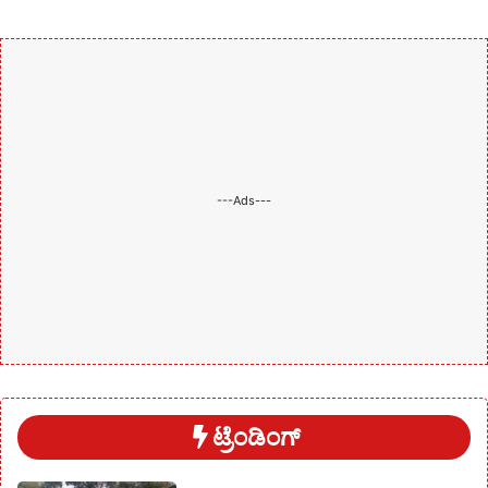
---Ads---
ಟ್ರೆಂಡಿಂಗ್