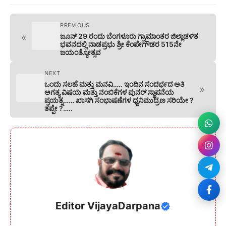
PREVIOUS
«
ಜೂನ್ 29 ರಂದು ಬೆಂಗಳೂರು ಗ್ರಾಮಾಂತರ ಜಿಲ್ಲಾಡಳಿತ
ಭವನದಲ್ಲಿ ನಾಡಪ್ರಭು ಶ್ರೀ ಕೆಂಪೇಗೌಡರ 515ನೇ
ಜಯಂತ್ಯೋತ್ಸವ
NEXT
ಒಂದು ಸಲಹೆ ಮತ್ತು ಮನವಿ….. ಇಂದಿನ ಸಂದರ್ಭದ ಅತಿ
»
ಅಗತ್ಯ ವಿಷಯ ಮತ್ತು ನಂಬಿಕೆಗಳ ಪುನರ್ ಸ್ಥಾಪನೆಯ
ಪ್ರಯತ್ನ…… ಖಾಸಗಿ ಸಂಭಾಷಣೆಗಳ‌ ಧ್ವನಿಮುದ್ರಣ ಸರಿಯೇ ?
ತಪ್ಪೇ ?…..
Editor VijayaDarpana