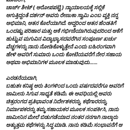
ಚಾರ್ಜ್ ಶೀಟ್ ( ಆರೋಪಪಟ್ಟಿ ) ನ್ಯಾಯಾಲಯಕ್ಕೆ ಸಲ್ಲಿಕೆ
ಆಗುತ್ತಿದ್ದಂತೆ ದರ್ಶನ್ ಅವರು ರೇಣುಕಾ ಸ್ವಾಮಿ ಎಂಬ ವ್ಯಕ್ತಿ ನನ್ನ
ಅಭಿಮಾನಿ, ಆತನ ಕೊಲೆಯಾಗಿದೆ. ಆದ್ದರಿಂದ ಆತನ ಹೆಂಡತಿಗೆ
ಒಂದಷ್ಟು ಪರಿಹಾರ ಮತ್ತು ಆಕೆ ಗರ್ಭಿಣಿಯಾಗಿರುವುದರಿಂದ ಆಕೆಗೆ
ಹುಟ್ಟುವ ಮಗುವಿನ ವಿದ್ಯಾಭ್ಯಾಸದವರೆಗಿನ ಸಂಪೂರ್ಣ ಖರ್ಚು
ವೆಚ್ಚಗಳನ್ನು ನಾನು ನೋಡಿಕೊಳ್ಳುತ್ತೇನೆ ಎಂದು ಬಹಿರಂಗವಾಗಿ
ಹೇಳಿ ಅವರಿಗೆ ಸುಮಾರು ಒಂದು ಕೋಟಿಯವರೆಗೆ ನೇರ ಸಹಾಯ
ಅಥವಾ ಅಭಿಮಾನಿಗಳ ಮೂಲಕ ಮಾಡುವುದು……
ಎರಡನೆಯದಾಗಿ,
ಬಹುಶಃ ಕನಿಷ್ಠ ಆರು ತಿಂಗಳಿಂದ ಒಂದು ವರ್ಷದವರೆಗೂ ಅವರಿಗೆ
ಜಾಮೀನು ಸಿಗುವ ಸಾಧ್ಯತೆ ಕಡಿಮೆ. ಈ ಅವಧಿಯಲ್ಲಿ ಅವರು
ಚಿತ್ರರಂಗದ ಪ್ರತಿಭಾವಂತ ನಿರ್ದೇಶಕರನ್ನು, ಕಥೆಗಾರರನ್ನು,
ನಿರ್ಮಾಪಕರನ್ನು ತಮ್ಮ ಸಹಾಯಕರ ಮೂಲಕ ಸಂಪರ್ಕಿಸಿ, ನಾನು
ಜಾಮೀನಿನ ಮೇಲೆ ಬಿಡುಗಡೆಯಾದ ನಂತರ ನನಗಾಗಿ ನಾಲ್ಕಾರು
ಅತ್ಯುತ್ತಮ ಕಥೆಗಳನ್ನು ಸಿದ್ಧ ಮಾಡಿ. ನಾನು ಕಡಿಮೆ ಸಂಭಾವನೆಗೆ ಆ