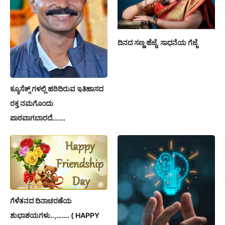
ದಿನದ ಸಣ್ಣ ಹೆಜ್ಜೆ, ಸಾಧನೆಯ ಗೆಜ್ಜೆ
ಕ್ಯೂಸೆಕ್ಸ್ ಗಳಲ್ಲಿ ಹರಿದಿರುವ ಇತಿಹಾಸದ
ರಕ್ತ ನಮಗೊಂದು
ಪಾಠವಾಗಬಾರದೆ…….
ಗೆಳೆತನದ ದಿನಾಚರಣೆಯ
ಶುಭಾಶಯಗಳು..,……. ( HAPPY