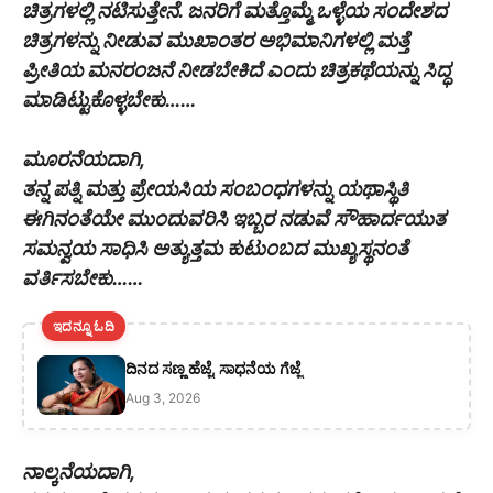
ಚಿತ್ರಗಳಲ್ಲಿ ನಟಿಸುತ್ತೇನೆ. ಜನರಿಗೆ ಮತ್ತೊಮ್ಮೆ ಒಳ್ಳೆಯ ಸಂದೇಶದ
ಚಿತ್ರಗಳನ್ನು ನೀಡುವ ಮುಖಾಂತರ ಅಭಿಮಾನಿಗಳಲ್ಲಿ ಮತ್ತೆ
ಪ್ರೀತಿಯ ಮನರಂಜನೆ ನೀಡಬೇಕಿದೆ ಎಂದು ಚಿತ್ರಕಥೆಯನ್ನು ಸಿದ್ಧ
ಮಾಡಿಟ್ಟುಕೊಳ್ಳಬೇಕು……
ಮೂರನೆಯದಾಗಿ,
ತನ್ನ ಪತ್ನಿ ಮತ್ತು ಪ್ರೇಯಸಿಯ ಸಂಬಂಧಗಳನ್ನು ಯಥಾಸ್ಥಿತಿ
ಈಗಿನಂತೆಯೇ ಮುಂದುವರಿಸಿ ಇಬ್ಬರ ನಡುವೆ ಸೌಹಾರ್ದಯುತ
ಸಮನ್ವಯ ಸಾಧಿಸಿ ಅತ್ಯುತ್ತಮ ಕುಟುಂಬದ ಮುಖ್ಯಸ್ಥನಂತೆ
ವರ್ತಿಸಬೇಕು……
ಇದನ್ನೂ ಓದಿ
ದಿನದ ಸಣ್ಣ ಹೆಜ್ಜೆ, ಸಾಧನೆಯ ಗೆಜ್ಜೆ
Aug 3, 2026
ನಾಲ್ಕನೆಯದಾಗಿ,