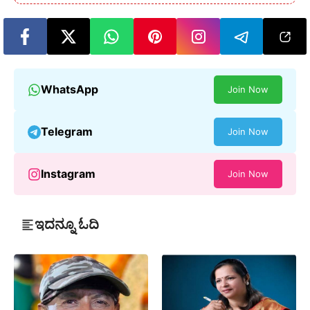
WhatsApp
Join Now
Telegram
Join Now
Instagram
Join Now
ಇದನ್ನೂ ಓದಿ