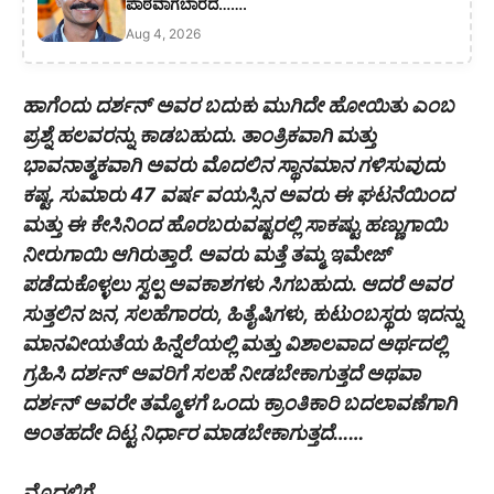
ಪಾಠವಾಗಬಾರದೆ…….
Aug 4, 2026
ಹಾಗೆಂದು ದರ್ಶನ್ ಅವರ ಬದುಕು ಮುಗಿದೇ ಹೋಯಿತು ಎಂಬ
ಪ್ರಶ್ನೆ ಹಲವರನ್ನು ಕಾಡಬಹುದು. ತಾಂತ್ರಿಕವಾಗಿ ಮತ್ತು
ಭಾವನಾತ್ಮಕವಾಗಿ ಅವರು ಮೊದಲಿನ ಸ್ಥಾನಮಾನ ಗಳಿಸುವುದು
ಕಷ್ಟ. ಸುಮಾರು 47 ವರ್ಷ ವಯಸ್ಸಿನ ಅವರು ಈ ಘಟನೆಯಿಂದ
ಮತ್ತು ಈ ಕೇಸಿನಿಂದ ಹೊರಬರುವಷ್ಟರಲ್ಲಿ ಸಾಕಷ್ಟು ಹಣ್ಣುಗಾಯಿ
ನೀರುಗಾಯಿ ಆಗಿರುತ್ತಾರೆ. ಅವರು ಮತ್ತೆ ತಮ್ಮ ಇಮೇಜ್
ಪಡೆದುಕೊಳ್ಳಲು ಸ್ವಲ್ಪ ಅವಕಾಶಗಳು ಸಿಗಬಹುದು. ಆದರೆ ಅವರ
ಸುತ್ತಲಿನ ಜನ, ಸಲಹೆಗಾರರು, ಹಿತೈಷಿಗಳು, ಕುಟುಂಬಸ್ಥರು ಇದನ್ನು
ಮಾನವೀಯತೆಯ ಹಿನ್ನೆಲೆಯಲ್ಲಿ ಮತ್ತು ವಿಶಾಲವಾದ ಅರ್ಥದಲ್ಲಿ
ಗ್ರಹಿಸಿ ದರ್ಶನ್ ಅವರಿಗೆ ಸಲಹೆ ನೀಡಬೇಕಾಗುತ್ತದೆ ಅಥವಾ
ದರ್ಶನ್ ಅವರೇ ತಮ್ಮೊಳಗೆ ಒಂದು ಕ್ರಾಂತಿಕಾರಿ ಬದಲಾವಣೆಗಾಗಿ
ಅಂತಹದೇ ದಿಟ್ಟ ನಿರ್ಧಾರ ಮಾಡಬೇಕಾಗುತ್ತದೆ……
ಮೊದಲಿಗೆ,