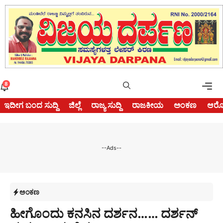
Skip
to
content
Me
8
ಇದೀಗ ಬಂದ ಸುದ್ದಿ
ಜಿಲ್ಲೆ
ರಾಜ್ಯ ಸುದ್ದಿ
ರಾಜಕೀಯ
ಅಂಕಣ
ಆರೋ
--Ads--
ಅಂಕಣ
ಹೀಗೊಂದು ಕನಸಿನ ದರ್ಶನ…… ದರ್ಶನ್