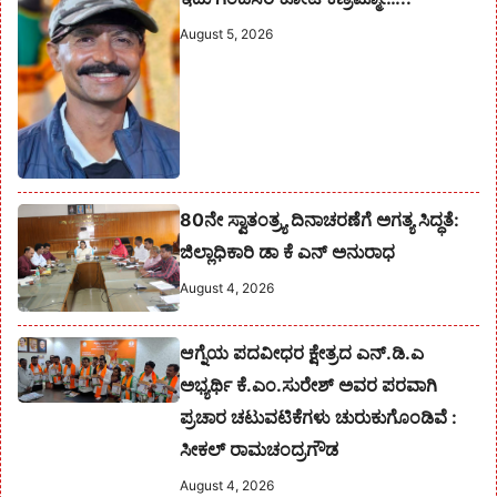
August 5, 2026
80ನೇ ಸ್ವಾತಂತ್ರ್ಯ ದಿನಾಚರಣೆಗೆ ಅಗತ್ಯ ಸಿದ್ಧತೆ:
ಜಿಲ್ಲಾಧಿಕಾರಿ ಡಾ ಕೆ ಎನ್ ಅನುರಾಧ
August 4, 2026
ಆಗ್ನೆಯ ಪದವೀಧರ ಕ್ಷೇತ್ರದ ಎನ್.ಡಿ.ಎ
ಅಭ್ಯರ್ಥಿ ಕೆ.ಎಂ.ಸುರೇಶ್‌ ಅವರ ಪರವಾಗಿ
ಪ್ರಚಾರ ಚಟುವಟಿಕೆಗಳು ಚುರುಕುಗೊಂಡಿವೆ :
ಸೀಕಲ್ ರಾಮಚಂದ್ರಗೌಡ
August 4, 2026