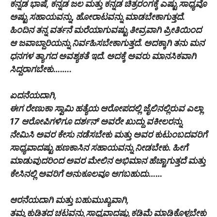
ಕನ್ನಡ ಭಾಷೆ, ಕನ್ನಡ ಜಲ ಮತ್ತು ಕನ್ನಡ ಚಿತ್ರರಂಗಕ್ಕೆ ಎಷ್ಟು ಸಾಧ್ಯವೊ
ಅಷ್ಟು ಸಹಾಯವನ್ನು, ಹೋರಾಟವನ್ನು ಮಾಡಬೇಕಾಗುತ್ತದೆ.
ಹಿಂದಿನ ತನ್ನ ವರ್ತನೆ ಮರೆಯಾಗುವಷ್ಟು ತೀವ್ರವಾಗಿ ಪ್ರೀತಿಯಿಂದ
ಆ ಜವಾಬ್ದಾರಿಯನ್ನು ನಿರ್ವಹಿಸಬೇಕಾಗುತ್ತದೆ. ಅದಕ್ಕಾಗಿ ತನು ಮನ
ಧನಗಳ ತ್ಯಾಗದ ಅವಶ್ಯಕತೆ ಇದೆ. ಅದಕ್ಕೆ ಅವರು ಮಾನಸಿಕವಾಗಿ
ಸಿದ್ದರಾಗಬೇಕು……..
ಏದನೆಯದಾಗಿ,
ಈಗ ರೇಣುಕಾ ಸ್ವಾಮಿ ಹತ್ಯೆಯ ಆರೋಪದಲ್ಲಿ ಜೈಲಿನಲ್ಲಿರುವ ಎಲ್ಲಾ
17 ಆರೋಪಿಗಳಿಗೂ ದರ್ಶನ್ ಅವರೇ ಖುದ್ದು ವಕೀಲರನ್ನು
ನೇಮಿಸಿ ಅವರ ಕೇಸು ನಡೆಸಬೇಕು ಮತ್ತು ಅವರ ಕುಟುಂಬದವರಿಗೆ
ಸಾಧ್ಯವಾದಷ್ಟು ಹಣಕಾಸಿನ ಸಹಾಯವನ್ನು ನೀಡಬೇಕು. ಹೀಗೆ
ಮಾಡುವುದರಿಂದ ಅವರ ಮೇಲಿನ ಅಭಿಮಾನ ಹೆಚ್ಚಾಗುತ್ತದೆ ಮತ್ತು
ಕೇಸಿನಲ್ಲಿ ಅವರಿಗೆ ಅನುಕೂಲವೂ ಆಗಬಹುದು……
ಆರನೆಯದಾಗಿ ಮತ್ತು ಬಹುಮುಖ್ಯವಾಗಿ,
ತಮ್ಮ ಕುಡಿತದ ಚಟವನ್ನು ಸಾಧ್ಯವಾದಷ್ಟು ಕಡಿಮೆ ಮಾಡಿಕೊಳ್ಳಬೇಕು