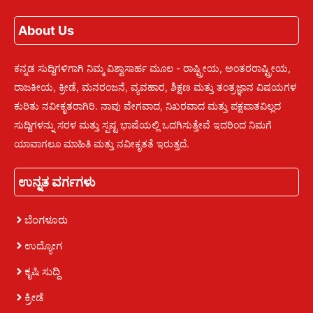
About Us
ಕನ್ನಡ ಸುದ್ದಿಗಳಿಗಾಗಿ ನಿಮ್ಮ ವಿಶ್ವಾಸಾರ್ಹ ಮೂಲ - ರಾಷ್ಟ್ರೀಯ, ಅಂತರರಾಷ್ಟ್ರೀಯ,
ರಾಜಕೀಯ, ಕ್ರೀಡೆ, ಮನರಂಜನೆ, ವ್ಯವಹಾರ, ಶಿಕ್ಷಣ ಮತ್ತು ತಂತ್ರಜ್ಞಾನ ವಿಷಯಗಳ
ಕುರಿತು ನವೀಕೃತರಾಗಿರಿ. ನಾವು ವೇಗವಾದ, ನಿಖರವಾದ ಮತ್ತು ಪಕ್ಷಪಾತವಿಲ್ಲದ
ಸುದ್ದಿಗಳನ್ನು ಸರಳ ಮತ್ತು ಸ್ಪಷ್ಟ ಭಾಷೆಯಲ್ಲಿ ಒದಗಿಸುತ್ತೇವೆ ಇದರಿಂದ ನಿಮಗೆ
ಯಾವಾಗಲೂ ಮಾಹಿತಿ ಮತ್ತು ನವೀಕೃತತೆ ಇರುತ್ತದೆ.
ಉನ್ನತ ವರ್ಗಗಳು
ಬೆಂಗಳೂರು
ಉದ್ಯೋಗ
ಕೃಷಿ ಸುದ್ದಿ
ಕ್ರೀಡೆ