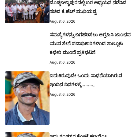
ದೊಡ್ಡಬಳ್ಳಾಪುರದಲ್ಲಿ ಬರ ಅಧ್ಯಯನ ನಡೆಸಿದ
ಸಚಿವ ಕೆ.ಹೆಚ್ ಮುನಿಯಪ್ಪ
August 6, 2026
ಸಮಸ್ಯೆಗಳನ್ನು ಬಗಹರಿಸಲು ಆಗ್ರಹಿಸಿ ಜಾಂಭವ
ಯುವ ಸೇನೆ ಪದಾಧಿಕಾರಿಗಳಿಂದ ತಾಲ್ಲೂಕು
ಕಛೇರಿ ಮುಂದೆ ಪ್ರತಿಭಟನೆ
August 6, 2026
ಬದುಕಿರುವುದೇ ಒಂದು ಸಾಧನೆಯಾಗಿರುವ
ಇಂದಿನ ದಿನಗಳಲ್ಲಿ………,
August 6, 2026
ಇದು ಗಂಡಸರ ಕೋಟೆ ಕಣ್ರಮ್ಮೋ…..