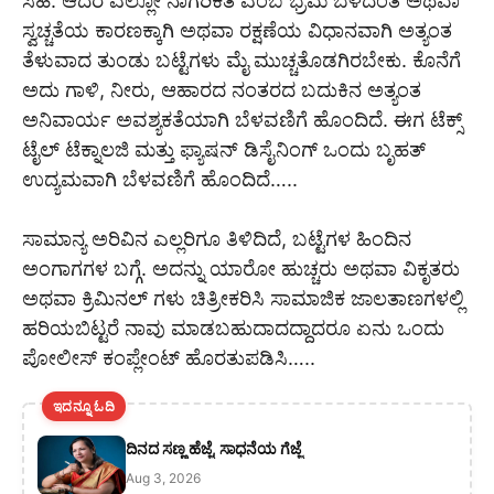
ಸಹ. ಆದರೆ ಎಲ್ಲೋ ನಾಗರಿಕತೆ ಎಂಬ ಭ್ರಮೆ ಬೆಳೆದಂತೆ ಅಥವಾ
ಸ್ವಚ್ಚತೆಯ ಕಾರಣಕ್ಕಾಗಿ ಅಥವಾ ರಕ್ಷಣೆಯ ವಿಧಾನವಾಗಿ ಅತ್ಯಂತ
ತೆಳುವಾದ ತುಂಡು ಬಟ್ಟೆಗಳು ಮೈ ಮುಚ್ಚತೊಡಗಿರಬೇಕು. ಕೊನೆಗೆ
ಅದು ಗಾಳಿ, ನೀರು, ಆಹಾರದ ನಂತರದ ಬದುಕಿನ ಅತ್ಯಂತ
ಅನಿವಾರ್ಯ ಅವಶ್ಯಕತೆಯಾಗಿ ಬೆಳವಣಿಗೆ ಹೊಂದಿದೆ. ಈಗ ಟೆಕ್ಸ್
ಟೈಲ್ ಟೆಕ್ನಾಲಜಿ ಮತ್ತು ಫ್ಯಾಷನ್ ಡಿಸೈನಿಂಗ್ ಒಂದು ಬೃಹತ್
ಉದ್ಯಮವಾಗಿ ಬೆಳವಣಿಗೆ ಹೊಂದಿದೆ…..
ಸಾಮಾನ್ಯ ಅರಿವಿನ ಎಲ್ಲರಿಗೂ ತಿಳಿದಿದೆ, ಬಟ್ಟೆಗಳ ಹಿಂದಿನ
ಅಂಗಾಗಗಳ ಬಗ್ಗೆ. ಅದನ್ನು ಯಾರೋ ಹುಚ್ಚರು ಅಥವಾ ವಿಕೃತರು
ಅಥವಾ ಕ್ರಿಮಿನಲ್ ಗಳು ‌ಚಿತ್ರೀಕರಿಸಿ ಸಾಮಾಜಿಕ ಜಾಲತಾಣಗಳಲ್ಲಿ
ಹರಿಯಬಿಟ್ಟರೆ ನಾವು ಮಾಡಬಹುದಾದದ್ದಾದರೂ ಏನು ಒಂದು
ಪೋಲೀಸ್ ಕಂಪ್ಲೇಂಟ್ ಹೊರತುಪಡಿಸಿ…..
ಇದನ್ನೂ ಓದಿ
ದಿನದ ಸಣ್ಣ ಹೆಜ್ಜೆ, ಸಾಧನೆಯ ಗೆಜ್ಜೆ
Aug 3, 2026