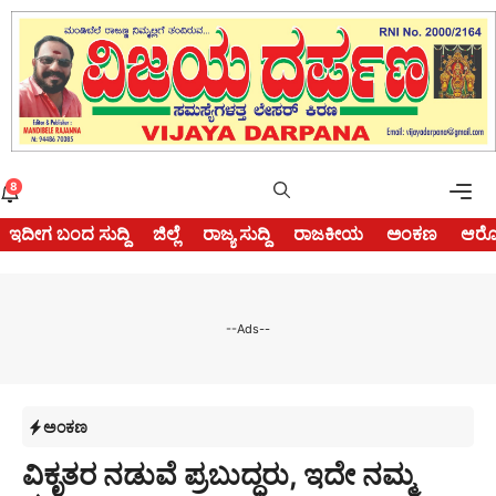
Skip
to
content
Me
8
ಇದೀಗ ಬಂದ ಸುದ್ದಿ
ಜಿಲ್ಲೆ
ರಾಜ್ಯ ಸುದ್ದಿ
ರಾಜಕೀಯ
ಅಂಕಣ
ಆರೋ
--Ads--
ಅಂಕಣ
ವಿಕೃತರ ನಡುವೆ ಪ್ರಬುದ್ಧರು, ಇದೇ ನಮ್ಮ