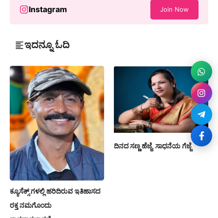
Instagram
Join Now
ಇದನ್ನೂ ಓದಿ
ದಿನದ ಸಣ್ಣ ಹೆಜ್ಜೆ, ಸಾಧನೆಯ ಗೆಜ್ಜೆ
ಕ್ಯೂಸೆಕ್ಸ್ ಗಳಲ್ಲಿ ಹರಿದಿರುವ ಇತಿಹಾಸದ
ರಕ್ತ ನಮಗೊಂದು