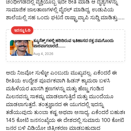
ಚಂಧೀಗಡದಲ್ಲಿ ವ್ಯಕ್ತಿಯೊಬ್ಬ ಇದೇ ರೀತಿ ಮಾಡಿ ಆ ದೃಶ್ಯಗಳನ್ನು
ಸಾಮಾಜಿಕ ಜಾಲತಾಣಗಳಲ್ಲಿ ವೈರಲ್ ಮಾಡಿದ್ದ. ಉಡುಪಿಯ
ಶಾಲೆಯಲ್ಲಿ ಸಹ ಒಂದು ಘಟನೆ ರಾಷ್ಟ್ರಾವ್ಯಾಪಿ ಸುದ್ದಿ ಮಾಡಿತ್ತು…..
ಇದನ್ನೂ ಓದಿ
ಕ್ಯೂಸೆಕ್ಸ್ ಗಳಲ್ಲಿ ಹರಿದಿರುವ ಇತಿಹಾಸದ ರಕ್ತ ನಮಗೊಂದು
ಪಾಠವಾಗಬಾರದೆ…….
Aug 4, 2026
ಅದು ನಿಜವೋ ಸುಳ್ಳೋ ಎಂಬುದು ಮುಖ್ಯವಲ್ಲ. ಏಕೆಂದರೆ ಈ
ರೀತಿಯ ಉದ್ದೇಶ ಪೂರ್ವಕವಾಗಿ ಹಿಡನ್ ಕ್ಯಾಮರಾ ಬಳಸಿ
ಮಹಿಳೆಯರ ಖಾಸಗಿ ಕ್ಷಣಗಳನ್ನು ಮತ್ತು ಹೆಣ್ಣು ಗಂಡಿನ
ಮಿಲನವನ್ನು ಸಾಕಷ್ಟು ಮಾಡಲಾಗುತ್ತಿದೆ ಮತ್ತು ಮುಂದೆಯೂ
ಮಾಡಲಾಗುತ್ತದೆ. ತಂತ್ರಜ್ಞಾನದ ಈ ಯುಗದಲ್ಲಿ ಇದನ್ನು
ತಡೆಯುವುದು ತುಂಬಾ ಕಷ್ಟ ಅಥವಾ ಅಸಾಧ್ಯ. ಏಕೆಂದರೆ ಬಹುಶಃ
145 ಕೋಟಿ ಜನಸಂಖ್ಯೆಯ ಈ ದೇಶದಲ್ಲಿ ಸುಮಾರು 100 ಕೋಟಿ
ಜನರ ಬಳಿ ವಿಡಿಯೋ ಚಿತ್ರೀಕರಣ ಮಾಡಬಹುದಾದ