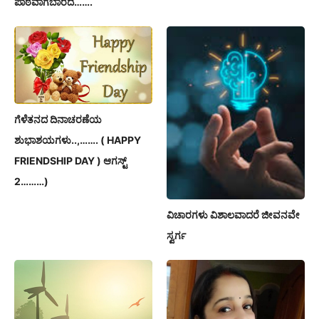
ಪಾಠವಾಗಬಾರದೆ…….
ಗೆಳೆತನದ ದಿನಾಚರಣೆಯ
ಶುಭಾಶಯಗಳು..,……. ( HAPPY
FRIENDSHIP DAY ) ಆಗಸ್ಟ್
2………)
ವಿಚಾರಗಳು ವಿಶಾಲವಾದರೆ ಜೀವನವೇ
ಸ್ವರ್ಗ