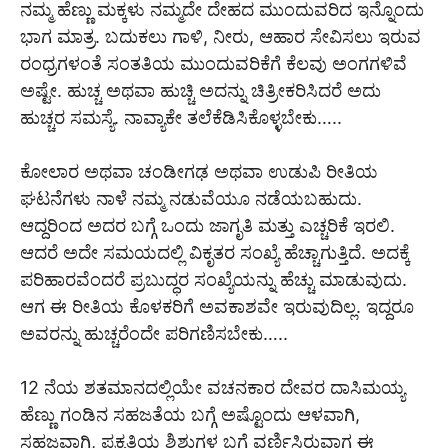
ನಮ್ಮ ಹೆಣ್ಣು ಮಕ್ಕಳು ನಮ್ಮದೇ ದೇಹದ ಮುಂದುವರಿದ ಇನ್ನೊಂದು
ಭಾಗ ಮಾತ್ರ. ಬದುಕಲು ಗಾಳಿ, ನೀರು, ಆಹಾರ ಸೇವಿಸಲು ಇರುವ
ರಂಧ್ರಗಳಂತೆ ಸಂತತಿಯ ಮುಂದುವರಿಕೆಗೆ ಕೆಲವು ಅಂಗಗಳಿವೆ
ಅಷ್ಟೇ. ಹುಚ್ಚ ಅಥವಾ ಹುಚ್ಚಿ ಅದನ್ನು ಚಿತ್ರೀಕರಿಸಿದರೆ ಅದು
ಹುಚ್ಚರ ಸಮಸ್ಯೆ. ನಾವ್ಯಾಕೇ ತಲೆಕೆಡಿಸಿಕೊಳ್ಳಬೇಕು…..
ಕೋಲಾರ ಅಥವಾ ಚಂಡೀಗಢ ಅಥವಾ ಉಡುಪಿ ರೀತಿಯ
ಘಟನೆಗಳು ನಾಳೆ ನಮ್ಮ ನಡುವೆಯೂ ನಡೆಯಬಹುದು.
ಆದ್ದರಿಂದ ಅದರ ಬಗ್ಗೆ ಒಂದು ಜಾಗೃತಿ ಮತ್ತು ಎಚ್ಚರಿಕೆ ಇರಲಿ.
ಆದರೆ ಅದೇ ಸಮಯದಲ್ಲಿ ವಿಕೃತರ ಸಂಖ್ಯೆ ಹೆಚ್ಚಾಗುತ್ತಿದೆ. ಅದಕ್ಕೆ
ಪರಿಹಾರವೆಂದರೆ ಪ್ರಬುದ್ಧರ ಸಂಖ್ಯೆಯನ್ನು ಹೆಚ್ಚು ಮಾಡುವುದು.
ಆಗ ಈ ರೀತಿಯ ಕೊಳಕರಿಗೆ ಅವಕಾಶವೇ ಇರುವುದಿಲ್ಲ. ಇದ್ದರೂ
ಅವರನ್ನು ಹುಚ್ಚರೆಂದೇ ಪರಿಗಣಿಸಬೇಕು…..
12 ನೆಯ ಶತಮಾನದಲ್ಲಿಯೇ ವಚನಕಾರ ದೇವರ ದಾಸಿಮಯ್ಯ
ಹೆಣ್ಣು ಗಂಡಿನ ಸಹಜತೆಯ ಬಗ್ಗೆ ಅಷ್ಟೊಂದು ಆಳವಾಗಿ,
ಸಹಜವಾಗಿ, ಪ್ರಕೃತಿಯ ಶಿಶುಗಳ ಬಗ್ಗೆ ವರ್ಣಿಸಿರುವಾಗ ಈ