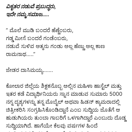
ವಿಕೃತರ ನಡುವೆ ಪ್ರಬುದ್ಧರು,
ಇದೇ ನಮ್ಮ ಸಮಾಜ…..
” ಮೊಲೆ ಮುಡಿ ಬಂದರೆ ಹೆಣ್ಣೆಂಬರು,
ಗಡ್ಡ ಮೀಸೆ ಬಂದರೆ ಗಂಡೆಂಬರು,
ನಡುವೆ ಸುಳಿವ ಆತ್ಮನು ಗಂಡು ಅಲ್ಲ ಹೆಣ್ಣು ಅಲ್ಲ ಕಾಣ
ರಾಮನಾಥ…..”
ಜೇಡರ ದಾಸಿಮಯ್ಯ…….
ಕೋಲಾರ ಜಿಲ್ಲೆಯ ಶಿಕ್ಷಕನೊಬ್ಬ ಅಲ್ಲಿನ ಮಹಿಳಾ ಹಾಸ್ಟೆಲ್ ಮತ್ತು
ಇತರ ಕಡೆ ವಿದ್ಯಾರ್ಥಿನಿಯರು ಸ್ನಾನ ಮಾಡುವ ಸುಮಾರು 5000
ನಗ್ನ ದೃಶ್ಯಗಳನ್ನು ತನ್ನ ಮೊಬೈಲ್ ಅಥವಾ ಹಿಡನ್ ಕ್ಯಾಮರಾದಲ್ಲಿ
ಚಿತ್ರೀಕರಿಸಿ ಸಂಗ್ರಹಿಸಿಕೊಂಡಿದ್ದಾನೆ ಎಂಬ ಸುದ್ದಿಯ ಜೊತೆಗೆ ಆ
ಹುಡುಗಿಯರು ತುಂಬಾ ಗಾಬರಿಗೆ ಒಳಗಾಗಿದ್ದಾರೆ ಎಂಬುದು ದೊಡ್ಡ
ಸುದ್ದಿಯಾಗಿದೆ. ಹಾಗೆಯೇ ಕೆಲವು ವರ್ಷಗಳ ಹಿಂದೆ