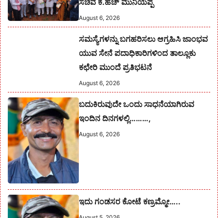
ಸಚಿವ ಕೆ.ಹೆಚ್ ಮುನಿಯಪ್ಪ
August 6, 2026
ಸಮಸ್ಯೆಗಳನ್ನು ಬಗಹರಿಸಲು ಆಗ್ರಹಿಸಿ ಜಾಂಭವ
ಯುವ ಸೇನೆ ಪದಾಧಿಕಾರಿಗಳಿಂದ ತಾಲ್ಲೂಕು
ಕಛೇರಿ ಮುಂದೆ ಪ್ರತಿಭಟನೆ
August 6, 2026
ಬದುಕಿರುವುದೇ ಒಂದು ಸಾಧನೆಯಾಗಿರುವ
ಇಂದಿನ ದಿನಗಳಲ್ಲಿ………,
August 6, 2026
ಇದು ಗಂಡಸರ ಕೋಟೆ ಕಣ್ರಮ್ಮೋ…..
August 5, 2026