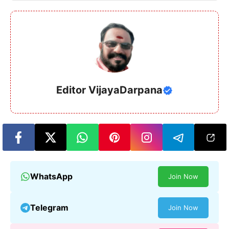
Editor VijayaDarpana
WhatsApp
Join Now
Telegram
Join Now