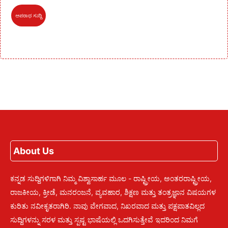
ಅಪರಾಧ ಸುದ್ದಿ
About Us
ಕನ್ನಡ ಸುದ್ದಿಗಳಿಗಾಗಿ ನಿಮ್ಮ ವಿಶ್ವಾಸಾರ್ಹ ಮೂಲ - ರಾಷ್ಟ್ರೀಯ, ಅಂತರರಾಷ್ಟ್ರೀಯ,
ರಾಜಕೀಯ, ಕ್ರೀಡೆ, ಮನರಂಜನೆ, ವ್ಯವಹಾರ, ಶಿಕ್ಷಣ ಮತ್ತು ತಂತ್ರಜ್ಞಾನ ವಿಷಯಗಳ
ಕುರಿತು ನವೀಕೃತರಾಗಿರಿ. ನಾವು ವೇಗವಾದ, ನಿಖರವಾದ ಮತ್ತು ಪಕ್ಷಪಾತವಿಲ್ಲದ
ಸುದ್ದಿಗಳನ್ನು ಸರಳ ಮತ್ತು ಸ್ಪಷ್ಟ ಭಾಷೆಯಲ್ಲಿ ಒದಗಿಸುತ್ತೇವೆ ಇದರಿಂದ ನಿಮಗೆ