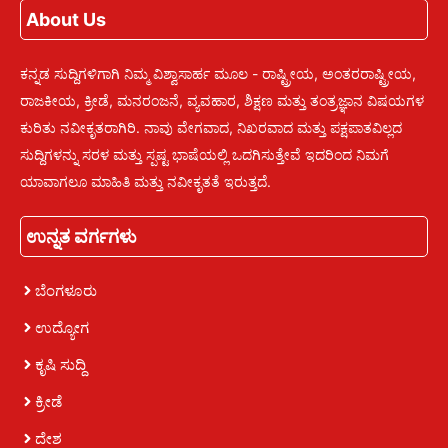
About Us
ಕನ್ನಡ ಸುದ್ದಿಗಳಿಗಾಗಿ ನಿಮ್ಮ ವಿಶ್ವಾಸಾರ್ಹ ಮೂಲ - ರಾಷ್ಟ್ರೀಯ, ಅಂತರರಾಷ್ಟ್ರೀಯ,
ರಾಜಕೀಯ, ಕ್ರೀಡೆ, ಮನರಂಜನೆ, ವ್ಯವಹಾರ, ಶಿಕ್ಷಣ ಮತ್ತು ತಂತ್ರಜ್ಞಾನ ವಿಷಯಗಳ
ಕುರಿತು ನವೀಕೃತರಾಗಿರಿ. ನಾವು ವೇಗವಾದ, ನಿಖರವಾದ ಮತ್ತು ಪಕ್ಷಪಾತವಿಲ್ಲದ
ಸುದ್ದಿಗಳನ್ನು ಸರಳ ಮತ್ತು ಸ್ಪಷ್ಟ ಭಾಷೆಯಲ್ಲಿ ಒದಗಿಸುತ್ತೇವೆ ಇದರಿಂದ ನಿಮಗೆ
ಯಾವಾಗಲೂ ಮಾಹಿತಿ ಮತ್ತು ನವೀಕೃತತೆ ಇರುತ್ತದೆ.
ಉನ್ನತ ವರ್ಗಗಳು
ಬೆಂಗಳೂರು
ಉದ್ಯೋಗ
ಕೃಷಿ ಸುದ್ದಿ
ಕ್ರೀಡೆ
ದೇಶ