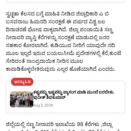
ಸ್ವಚ್ಛತಾ ಕೆಲಸದ ಬಗ್ಗೆ ಮಾಹಿತಿ ನೀಡಿದ ಜಿಲ್ಲಾಧಿಕಾರಿ ಎ ಬಿ
ಬಸವರಾಜು ಹಿಮನದಿ ಸಂರಕ್ಷಣೆ ಈ ವರ್ಷದ ವಿಶ್ವ ಜಲ
ದಿನಾಚರಣೆ ಘೋಷ ವಾಕ್ಯವಾಗಿದೆ. ಜಿಲ್ಲಾ ಪಂಚಾಯಿತಿ ಸಣ್ಣ
ನೀರಾವರಿ ವ್ಯಾಪ್ತಿ ಕೆರೆಗಳನ್ನು ಸಂರಕ್ಷಣೆ ಮಾಡುವಲ್ಲಿ ಜನರ
ಸಹಕಾರ ಕೋರಲಾಗಿದೆ. ಕುಡಿಯುವ ನೀರಿಗೆ ಯಾವುದೇ ನದಿ
ಮೂಲ ಇಲ್ಲದೆ ಇರುವ ಬಯಲುಸೀಮೆ ಪ್ರದೇಶಗಳಲ್ಲಿ ಕೆರೆ,ಕುಂಟೆ
ಸೇರಿದಂತೆ ಸಾಂಪ್ರದಾಯಿಕ ನೀರಿನ ಮೂಲ
ಕಾಪಾಡಿಕೊಳ್ಳಬೇಕಿರುವುದು ಎಲ್ಲರ ಹೊಣೆಯಾಗಿದೆ ಎಂದರು.
ಇದನ್ನೂ ಓದಿ
ಕಷ್ಟಪಟ್ಟು ಇಷ್ಟಪಟ್ಟು ವ್ಯಾಸಂಗ ಮಾಡಿ ಮುಂದೆ ಬರಬೇಕು.
ಪುನೀತ್ ಶಿವಕುಮಾರ್
Aug 2, 2026
ಜಿಲ್ಲೆಯಲ್ಲಿ ಸಣ್ಣ ನೀರಾವರಿ ಇಲಾಖೆಯ 98 ಕೆರೆಗಳು ,ಜಿಲ್ಲಾ