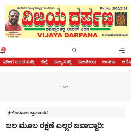
Skip
to
content
Me
8
ಇದೀಗ ಬಂದ ಸುದ್ದಿ
ಜಿಲ್ಲೆ
ರಾಜ್ಯ ಸುದ್ದಿ
ರಾಜಕೀಯ
ಅಂಕಣ
ಆರೋ
--Ads--
ಬೆಂಗಳೂರು ಗ್ರಾಮಾಂತರ
ಜಲ ಮೂಲ ರಕ್ಷಣೆ ಎಲ್ಲರ ಜವಾಬ್ದಾರಿ: