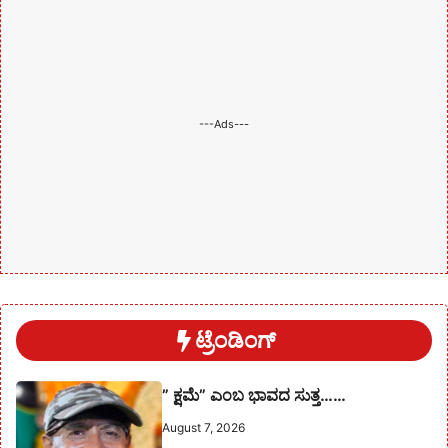
---Ads---
ಟ್ರೆಂಡಿಂಗ್
” ಕ್ಷಮೆ” ಎಂಬ ಭಾವದ ಸುತ್ತ……
August 7, 2026