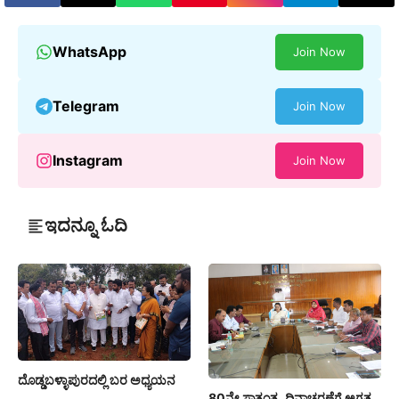
WhatsApp
Join Now
Telegram
Join Now
Instagram
Join Now
ಇದನ್ನೂ ಓದಿ
ದೊಡ್ಡಬಳ್ಳಾಪುರದಲ್ಲಿ ಬರ ಅಧ್ಯಯನ
80ನೇ ಸ್ವಾತಂತ್ರ್ಯ ದಿನಾಚರಣೆಗೆ ಅಗತ್ಯ