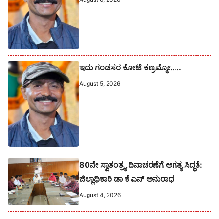
ಇದು ಗಂಡಸರ ಕೋಟೆ ಕಣ್ರಮ್ಮೋ…..
August 5, 2026
80ನೇ ಸ್ವಾತಂತ್ರ್ಯ ದಿನಾಚರಣೆಗೆ ಅಗತ್ಯ ಸಿದ್ಧತೆ:
ಜಿಲ್ಲಾಧಿಕಾರಿ ಡಾ ಕೆ ಎನ್ ಅನುರಾಧ
August 4, 2026