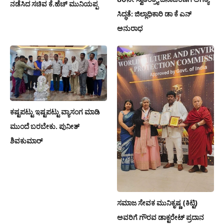
ನಡೆಸಿದ ಸಚಿವ ಕೆ.ಹೆಚ್ ಮುನಿಯಪ್ಪ
ಸಿದ್ಧತೆ: ಜಿಲ್ಲಾಧಿಕಾರಿ ಡಾ ಕೆ ಎನ್
ಅನುರಾಧ
ಕಷ್ಟಪಟ್ಟು ಇಷ್ಟಪಟ್ಟು ವ್ಯಾಸಂಗ ಮಾಡಿ
ಮುಂದೆ ಬರಬೇಕು. ಪುನೀತ್
ಶಿವಕುಮಾರ್
ಸಮಾಜ ಸೇವಕ ಮುನಿಕೃಷ್ಣ (ಕಿಟ್ಟಿ)
ಅವರಿಗೆ ಗೌರವ ಡಾಕ್ಟರೇಟ್ ಪ್ರದಾನ