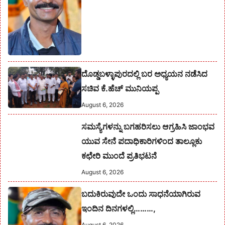
ದೊಡ್ಡಬಳ್ಳಾಪುರದಲ್ಲಿ ಬರ ಅಧ್ಯಯನ ನಡೆಸಿದ
ಸಚಿವ ಕೆ.ಹೆಚ್ ಮುನಿಯಪ್ಪ
August 6, 2026
ಸಮಸ್ಯೆಗಳನ್ನು ಬಗಹರಿಸಲು ಆಗ್ರಹಿಸಿ ಜಾಂಭವ
ಯುವ ಸೇನೆ ಪದಾಧಿಕಾರಿಗಳಿಂದ ತಾಲ್ಲೂಕು
ಕಛೇರಿ ಮುಂದೆ ಪ್ರತಿಭಟನೆ
August 6, 2026
ಬದುಕಿರುವುದೇ ಒಂದು ಸಾಧನೆಯಾಗಿರುವ
ಇಂದಿನ ದಿನಗಳಲ್ಲಿ………,
August 6, 2026