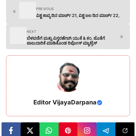
PREVIOUS
«
ವಿಶ್ವ ಕಾವ್ಯ ದಿನ ಮಾರ್ಚ್ 21, ವಿಶ್ವ ಜಲ ದಿನ ಮಾರ್ಚ್ 22,
NEXT
»
ಬೆಳವಣಿಗೆ ಮತ್ತು ವಿಸ್ತರಣೆಗಾಗಿ ಯುಕೆ & ಕಂ. ಜೊತೆಗೆ
ಪಾಲುದಾರಿಕೆ ಮಾಡಿಕೊಂಡ ರಿಪೋಸ್ ಮ್ಯಾಟ್ರೆಸ್
Editor VijayaDarpana