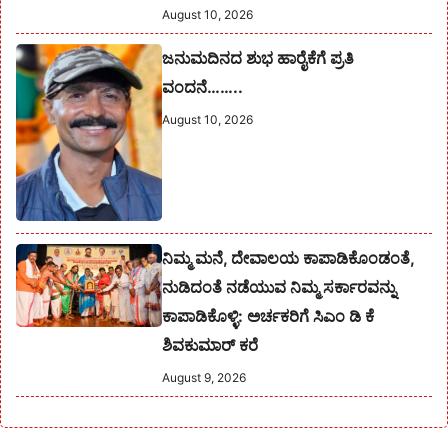
August 10, 2026
ಜನುಮದಿನದ ಶುಭ ಹಾರೈಕೆಗೆ ಪ್ರತಿ
ವಂದನೆ……..
August 10, 2026
ನಿಮ್ಮ ಮನೆ, ದೇವಾಲಯ ಕಾಪಾಡಿಕೊಂಡಂತೆ,
ನುಡಿದಂತೆ ನಡೆಯುವ ನಿಮ್ಮ ಸರ್ಕಾರವನ್ನು
ಕಾಪಾಡಿಕೊಳ್ಳಿ: ಅರ್ಚಕರಿಗೆ ಸಿಎಂ ಡಿ ಕೆ
ಶಿವಕುಮಾರ್ ಕರೆ
August 9, 2026