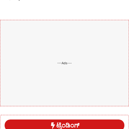
---Ads---
ಟ್ರೆಂಡಿಂಗ್