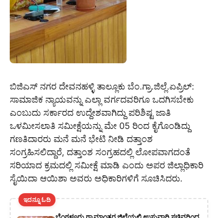
ಬಿಜಿಎಸ್ ನಗರ ದೇವನಹಳ್ಳಿ ತಾಲ್ಲೂಕು ಬೆಂ.ಗ್ರಾ.ಜಿಲ್ಲೆ.ಏಪ್ರಿಲ್:
ಸಾಮಾಜಿಕ ನ್ಯಾಯವನ್ನು ಎಲ್ಲಾ ವರ್ಗದವರಿಗೂ ಒದಗಿಸಬೇಕು
ಎಂಬುದು ಸರ್ಕಾರದ ಉದ್ದೇಶವಾಗಿದ್ದು ಪರಿಶಿಷ್ಟ ಜಾತಿ
ಒಳಮೀಸಲಾತಿ ಸಮೀಕ್ಷೆಯನ್ನು ಮೇ 05 ರಿಂದ ಕೈಗೊಂಡಿದ್ದು
ಗಣತಿದಾರರು ಮನೆ ಮನೆ ಭೇಟಿ ನೀಡಿ ದತ್ತಾಂಶ
ಸಂಗ್ರಹಿಸಲಿದ್ದಾರೆ, ದತ್ತಾಂಶ ಸಂಗ್ರಹದಲ್ಲಿ ಲೋಪವಾಗದಂತೆ
ಸರಿಯಾದ ಕ್ರಮದಲ್ಲಿ ಸಮೀಕ್ಷೆ ಮಾಡಿ ಎಂದು ಅಪರ ಜಿಲ್ಲಾಧಿಕಾರಿ
ಸೈಯಿದಾ ಆಯಿಶಾ ಅವರು ಅಧಿಕಾರಿಗಳಿಗೆ ಸೂಚಿಸಿದರು.
ಇದನ್ನೂ ಓದಿ
ಬೆಂಗಳೂರು ಗ್ರಾಮಾಂತರ ಜಿಲ್ಲೆಯಲ್ಲಿ ಉಸ್ತುವಾರಿ ಸಚಿವರಿಂದ