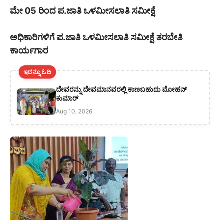
ಮೇ 05 ರಿಂದ ಪ.ಜಾತಿ ಒಳಮೀಸಲಾತಿ ಸಮೀಕ್ಷೆ
ಅಧಿಕಾರಿಗಳಿಗೆ ಪ.ಜಾತಿ ಒಳಮೀಸಲಾತಿ ಸಮೀಕ್ಷೆ ತರಬೇತಿ
ಕಾರ್ಯಗಾರ
ಇದನ್ನೂ ಓದಿ
ದೇವರನ್ನು ದೇವಮಾನವರಲ್ಲಿ ಕಾಣಬಹುದು ಮೋಹನ್
ಕುಮಾರ್
Aug 10, 2026