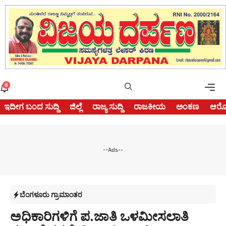
Skip
to
content
Me
8
ಇದೀಗ ಬಂದ ಸುದ್ದಿ
ಜಿಲ್ಲೆ
ರಾಜ್ಯ ಸುದ್ದಿ
ರಾಜಕೀಯ
ಅಂಕಣ
ಆರೋ
--Ads--
ಬೆಂಗಳೂರು ಗ್ರಾಮಾಂತರ
ಅಧಿಕಾರಿಗಳಿಗೆ ಪ.ಜಾತಿ ಒಳಮೀಸಲಾತಿ