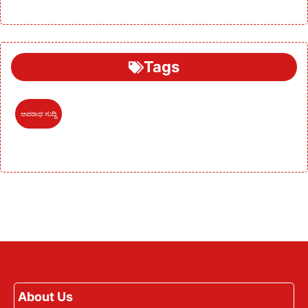
Tags
ಅಪರಾಧ ಸುದ್ದಿ
About Us