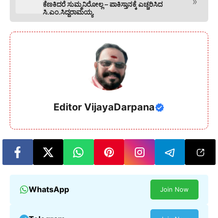
»
ಕೆಣಕಿದರೆ ಸುಮ್ಮನಿರೋಲ್ಲ – ಪಾಕಿಸ್ತಾನಕ್ಕೆ ಎಚ್ಚರಿಸಿದ
ಸಿ.ಎಂ.ಸಿದ್ದರಾಮಯ್ಯ
Editor VijayaDarpana
WhatsApp
Join Now