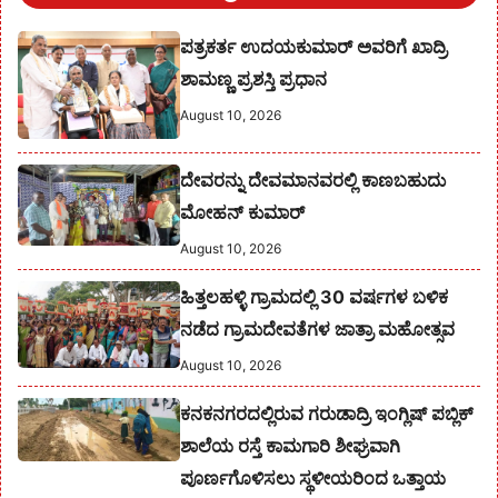
ಪತ್ರಕರ್ತ ಉದಯಕುಮಾರ್ ಅವರಿಗೆ ಖಾದ್ರಿ
ಶಾಮಣ್ಣ ಪ್ರಶಸ್ತಿ ಪ್ರಧಾನ
August 10, 2026
ದೇವರನ್ನು ದೇವಮಾನವರಲ್ಲಿ ಕಾಣಬಹುದು
ಮೋಹನ್ ಕುಮಾರ್
August 10, 2026
ಹಿತ್ತಲಹಳ್ಳಿ ಗ್ರಾಮದಲ್ಲಿ 30 ವರ್ಷಗಳ ಬಳಿಕ
ನಡೆದ ಗ್ರಾಮದೇವತೆಗಳ ಜಾತ್ರಾ ಮಹೋತ್ಸವ
August 10, 2026
ಕನಕನಗರದಲ್ಲಿರುವ ಗರುಡಾದ್ರಿ ಇಂಗ್ಲಿಷ್ ಪಬ್ಲಿಕ್
ಶಾಲೆಯ ರಸ್ತೆ ಕಾಮಗಾರಿ ಶೀಘ್ರವಾಗಿ
ಪೂರ್ಣಗೊಳಿಸಲು ಸ್ಥಳೀಯರಿಂದ ಒತ್ತಾಯ