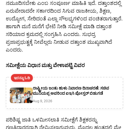
ನಮೂದಿಸಬೇಕು ಎಂಬ ಸಂಪೂರ್ಣ ಮಾಹಿತಿ ಇದೆ. ದತ್ತಾಂಶದಲ್ಲಿ
ಏರುಪೇರಾದರೇ ಸರ್ಕಾರದಿಂದ ಸಿಗುವ ರಾಜಕೀಯ, ಶಿಕ್ಷಣ,
ಉದ್ಯೋಗ, ಸೇರಿದಂತೆ ಎಲ್ಲಾ ಸೌಲಭ್ಯಗಳಿಂದ ವಂಚಿತರಾಗುತ್ತಾರೆ.
ಹಾಗಾಗಿ ಮನೆ ಮನೆಗೆ ಭೇಟಿ ನೀಡಿ ಸಮೀಕ್ಷೆ ಮಾಡಿ ದತ್ತಾಂಶ
ಸರಿಯಾದ ಕ್ರಮದಲ್ಲಿ ಸಂಗ್ರಹಿಸಿ ಎಂದರು. ಸುಭದ್ರ
ಪ್ರಜಾಪ್ರಭುತ್ವಕ್ಕೆ ನೀವೆಲ್ಲರು ನೀಡುವ ದತ್ತಾಂಶ ಮುಖ್ಯವಾಗಿದೆ
ಎಂದರು.
ಸಮೀಕ್ಷೆಯ ವಿಧಾನ ಮತ್ತು ವೇಳಾಪಟ್ಟಿ ವಿವರ
ಇದನ್ನೂ ಓದಿ
ರಾಷ್ಟ್ರೀಯ ಜಂತು ಹುಳು ನಿವಾರಣ ದಿನಾಚರಣೆ: ಸಚಿವ
ಮುನಿಯಪ್ಪ ಅವರಿಂದ ಐಇಸಿ ಪೋಸ್ಟರ್ ಬಿಡುಗಡೆ
Aug 9, 2026
ಪರಿಶಿಷ್ಟ ಜಾತಿ ಒಳಮೀಸಲಾತಿ ಸಮೀಕ್ಷೆಗೆ ಶಿಕ್ಷಕರನ್ನು
ಗಣತಿದಾರರನ್ನಾಗಿ ನೇಮಿಸಲಾಗುವುದು. ಮೊದಲ ಹಂತದಲ್ಲಿ ಮೇ