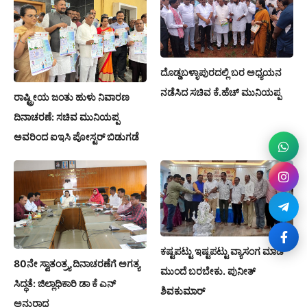
ದೊಡ್ಡಬಳ್ಳಾಪುರದಲ್ಲಿ ಬರ ಅಧ್ಯಯನ
ನಡೆಸಿದ ಸಚಿವ ಕೆ.ಹೆಚ್ ಮುನಿಯಪ್ಪ
ರಾಷ್ಟ್ರೀಯ ಜಂತು ಹುಳು ನಿವಾರಣ
ದಿನಾಚರಣೆ: ಸಚಿವ ಮುನಿಯಪ್ಪ
ಅವರಿಂದ ಐಇಸಿ ಪೋಸ್ಟರ್ ಬಿಡುಗಡೆ
ಕಷ್ಟಪಟ್ಟು ಇಷ್ಟಪಟ್ಟು ವ್ಯಾಸಂಗ ಮಾಡಿ
80ನೇ ಸ್ವಾತಂತ್ರ್ಯ ದಿನಾಚರಣೆಗೆ ಅಗತ್ಯ
ಮುಂದೆ ಬರಬೇಕು. ಪುನೀತ್
ಸಿದ್ಧತೆ: ಜಿಲ್ಲಾಧಿಕಾರಿ ಡಾ ಕೆ ಎನ್
ಶಿವಕುಮಾರ್
ಅನುರಾಧ