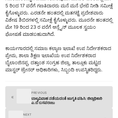
5 ರಿಂದ 17 ವರೆಗೆ ಗಣತಿದಾರರು ಮನೆ ಮನೆ ಭೇಟಿ ನೀಡಿ ಸಮೀಕ್ಷೆ
ಕೈಗೊಳ್ಳುವರು. ಎರಡನೇ ಹಂತದಲ್ಲಿ ಮತಗಟ್ಟೆ ಪ್ರದೇಶವಾರು
ವಿಶೇಷ ಶಿಬಿರಗಳಲ್ಲಿ ಸಮೀಕ್ಷೆ ಕೈಗೊಳ್ಳುವರು. ಮೂರನೇ ಹಂತದಲ್ಲಿ
ಮೇ 19 ರಿಂದ 23 ರ ವರೆಗೆ ಆನ್ಲೈನ್ ಮೂಲಕ ಸ್ವಯಂ
ಘೋಷಣೆ ಮಾಡಬಹುದಾಗಿದೆ.
ಕಾರ್ಯಗಾರದಲ್ಲಿ ಸಮಾಜ ಕಲ್ಯಾಣ ಇಲಾಖೆ ಉಪ ನಿರ್ದೇಶಕರಾದ
ಪ್ರೇಮ, ಶಾಲಾ ಶಿಕ್ಷಣ ಇಲಾಖೆಯ ಉಪ ನಿರ್ದೇಶಕರಾದ
ಬೈಲಾಂಜಿನಪ್ಪ, ದತ್ತಾಂಶ ಸಂಗ್ರಹ ಜಿಲ್ಲಾ, ತಾಲ್ಲೂಕು ಮಟ್ಟದ
ಮಾಸ್ಟರ್ ಟ್ರೇನರ್ ಅಧಿಕಾರಿಗಳು, ಸಿಬ್ಬಂದಿ ಉಪಸ್ಥಿತರಿದ್ದರು.
PREVIOUS
«
ಬಾಲ್ಯವಿವಾಹ ನಡೆಯದಂತೆ ಜಾಗೃತಿ ವಹಿಸಿ: ಜಿಲ್ಲಾಧಿಕಾರಿ
ಎ.ಬಿ ಬಸವರಾಜು
NEXT