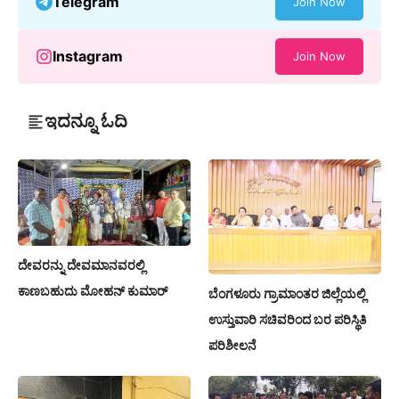
Telegram
Join Now
Instagram
Join Now
ಇದನ್ನೂ ಓದಿ
ದೇವರನ್ನು ದೇವಮಾನವರಲ್ಲಿ
ಕಾಣಬಹುದು ಮೋಹನ್ ಕುಮಾರ್
ಬೆಂಗಳೂರು ಗ್ರಾಮಾಂತರ ಜಿಲ್ಲೆಯಲ್ಲಿ
ಉಸ್ತುವಾರಿ ಸಚಿವರಿಂದ ಬರ ಪರಿಸ್ಥಿತಿ
ಪರಿಶೀಲನೆ