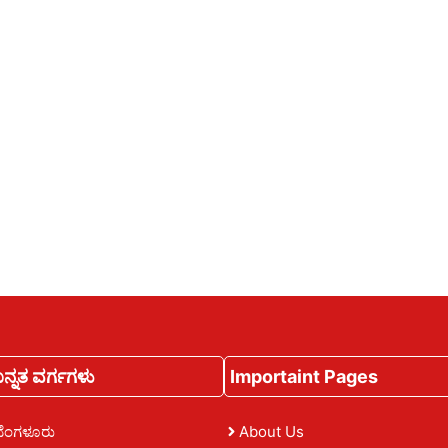
ನ್ನತ ವರ್ಗಗಳು
Importaint Pages
ಬೆಂಗಳೂರು
About Us