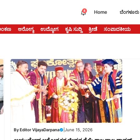
8
Home
ಬೆಂಗಳೂರು
ಅಂಕಣ
ಆರೋಗ್ಯ
ಉದ್ಯೋಗ
ಕೃಷಿ ಸುದ್ದಿ
ಕ್ರೀಡೆ
ಸಂಪಾದಕೀಯ
By
Editor VijayaDarpana
|
June 15, 2026