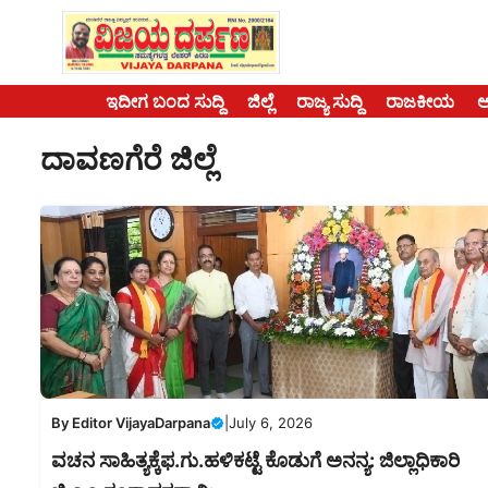
Skip
to
content
ಇದೀಗ ಬಂದ ಸುದ್ದಿ
ಜಿಲ್ಲೆ
ರಾಜ್ಯ ಸುದ್ದಿ
ರಾಜಕೀಯ
ದಾವಣಗೆರೆ ಜಿಲ್ಲೆ
By
Editor VijayaDarpana
|
July 6, 2026
ವಚನ ಸಾಹಿತ್ಯಕ್ಕೆಫ.ಗು.ಹಳಿಕಟ್ಟೆ ಕೊಡುಗೆ ಅನನ್ಯ: ಜಿಲ್ಲಾಧಿಕಾರಿ