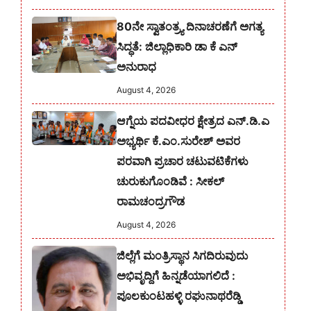
80ನೇ ಸ್ವಾತಂತ್ರ್ಯ ದಿನಾಚರಣೆಗೆ ಅಗತ್ಯ
ಸಿದ್ಧತೆ: ಜಿಲ್ಲಾಧಿಕಾರಿ ಡಾ ಕೆ ಎನ್
ಅನುರಾಧ
August 4, 2026
ಆಗ್ನೆಯ ಪದವೀಧರ ಕ್ಷೇತ್ರದ ಎನ್.ಡಿ.ಎ
ಅಭ್ಯರ್ಥಿ ಕೆ.ಎಂ.ಸುರೇಶ್‌ ಅವರ
ಪರವಾಗಿ ಪ್ರಚಾರ ಚಟುವಟಿಕೆಗಳು
ಚುರುಕುಗೊಂಡಿವೆ : ಸೀಕಲ್
ರಾಮಚಂದ್ರಗೌಡ
August 4, 2026
ಜಿಲ್ಲೆಗೆ ಮಂತ್ರಿಸ್ಥಾನ ಸಿಗದಿರುವುದು
ಅಭಿವೃದ್ದಿಗೆ ಹಿನ್ನಡೆಯಾಗಲಿದೆ :
ಪೂಲಕುಂಟಹಳ್ಳಿ ರಘುನಾಥರೆಡ್ಡಿ