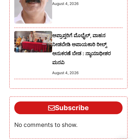
August 4, 2026
ಅಪ್ರಾಪ್ತರಿಗೆ ಮೊಭೈಲ್, ವಾಹನ
ನೀಡಬೇಡಿ ಅಪಾಯಕಾರಿ ರೀಲ್ಸ್
ಅನುಕರಣೆ ಬೇಡ : ನ್ಯಾಯಾಧೀಶರ
ಮನವಿ
August 4, 2026
Subscribe
No comments to show.