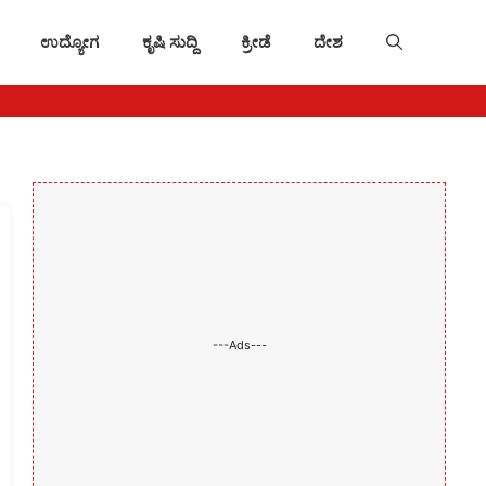
ಉದ್ಯೋಗ
ಕೃಷಿ ಸುದ್ದಿ
ಕ್ರೀಡೆ
ದೇಶ
---Ads---