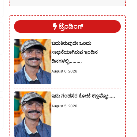
ಟ್ರೆಂಡಿಂಗ್
ಬದುಕಿರುವುದೇ ಒಂದು
ಸಾಧನೆಯಾಗಿರುವ ಇಂದಿನ
ದಿನಗಳಲ್ಲಿ………,
August 6, 2026
ಇದು ಗಂಡಸರ ಕೋಟೆ ಕಣ್ರಮ್ಮೋ…..
August 5, 2026