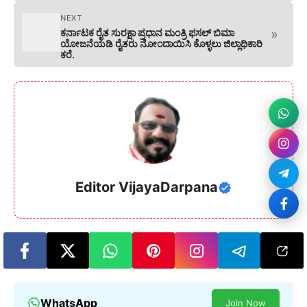
NEXT
»
ಕರ್ನಾಟಕ ರೈತ ಸುರಕ್ಷಾ ಪ್ರಧಾನ ಮಂತ್ರಿ ಫಸಲ್ ಬಿಮಾ
ಯೋಜನೆಯಡಿ ರೈತರು ನೋಂದಾಯಿಸಿ ಕೊಳ್ಳಲು ಜಿಲ್ಲಾಧಿಕಾರಿ
ಕರೆ.
Editor VijayaDarpana
WhatsApp
Join Now