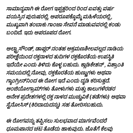
ಸಾಮಾನ್ಯವಾಗಿ ಈ ರೋಗ ಇಪ್ಪತ್ತರಿಂದ ರಿಂದ ಐವತ್ತು ವರ್ಷ
ವಯಸ್ಸಿನ ಪುರುಷರಲ್ಲಿ, ಅಪರೂಪಕ್ಕೊಮ್ಮೆ ಮಹಿಳೆಯರಲ್ಲಿ ,
ಮುಖ್ಯವಾಗಿ ತಂಬಾಕು ಗಾಂಜಾ ಸೇವನೆ ಮಾಡುವವರಲ್ಲಿ ಕಂಡು
ಬಂದಿದೆ. ಇದು ಅಪರೂಪದ ರೋಗ.
ಅಲ್ಟ್ರಾಸೌಂಡ್‌, ಡಾಪ್ಲರ್ ನಂತಹ ಆಕ್ರಮಣಶೀಲವಲ್ಲದ ನಾಡಿಯ
ಪರೀಕ್ಷೆಯಿಂದ ರಕ್ತನಾಳದ ತುದಿಗಳ ರಕ್ತಕೊರತೆಯ ಉಪಸ್ಥಿತಿ
ಇದೆಯೇ ಎಂದು ತಿಳಿದು ಕೊಳ್ಳ ಬಹುದು. ಕ್ಲಾಡಿಕೇಶನ್ , ವಿಶ್ರಾಂತಿ
ಸಮಯದಲ್ಲಿ ನೋವು, ರಕ್ತಕೊರತೆಯ ಹುಣ್ಣುಗಳು ಅಥವಾ
ಗ್ಯಾಂಗ್ರೀನ್‌ನಿಂದ ಈ ರೋಗ ಇದೆ ಎಂದು ದೃಡಿ ಕರಿಸುತ್ತದೆ.
ಆಂಜಿಯೋಗ್ರಾಮ್‌ಗಳು ತೋಳುಗಳು ಮತ್ತು ಕಾಲುಗಳೆರಡರ
ಅನೇಕ ಪ್ರದೇಶಗಳಲ್ಲಿ ರಕ್ತ ನಾಳದ ಮುಚ್ಚುವಿಕೆ (ತಡೆಗಳು) ಅಥವಾ
ಸ್ಟೆನೋಸಿಸ್ (ಕಿರಿದಾದುದನ್ನು) ಸಹ ತೋರಿಸಬಹುದು.
ಈ ರೋಗವನ್ನು ತಪ್ಪಿಸಲು ಸುಲಭವಾದ ಮಾರ್ಗವೆಂದರೆ
ಧೂಮಪಾನದ ಚಟ ತೊಡೆದು ಹಾಕುವುದು. ಜೊತೆಗೆ ಕೆಲವು