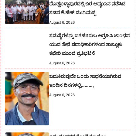
ದೊಡ್ಡಬಳ್ಳಾಪುರದಲ್ಲಿ ಬರ ಅಧ್ಯಯನ ನಡೆಸಿದ
ಸಚಿವ ಕೆ.ಹೆಚ್ ಮುನಿಯಪ್ಪ
August 6, 2026
ಸಮಸ್ಯೆಗಳನ್ನು ಬಗಹರಿಸಲು ಆಗ್ರಹಿಸಿ ಜಾಂಭವ
ಯುವ ಸೇನೆ ಪದಾಧಿಕಾರಿಗಳಿಂದ ತಾಲ್ಲೂಕು
ಕಛೇರಿ ಮುಂದೆ ಪ್ರತಿಭಟನೆ
August 6, 2026
ಬದುಕಿರುವುದೇ ಒಂದು ಸಾಧನೆಯಾಗಿರುವ
ಇಂದಿನ ದಿನಗಳಲ್ಲಿ………,
August 6, 2026