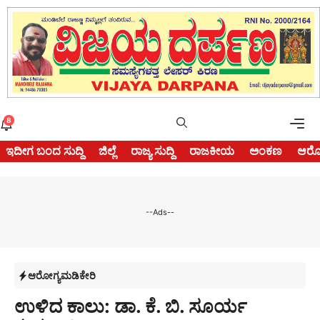
Skip
to
content
Me
8
ಇದೀಗ ಬಂದ ಸುದ್ದಿ
ಜಿಲ್ಲೆ
ರಾಜ್ಯ ಸುದ್ದಿ
ರಾಜಕೀಯ
ಅಂಕಣ
ಆರೋ
--Ads--
ಆರೋಗ್ಯ
ಮಡಿಕೇರಿ
ಉಳಿದ ಕಾಲು: ಡಾ. ಕೆ. ಬಿ. ಸೂರ್ಯ