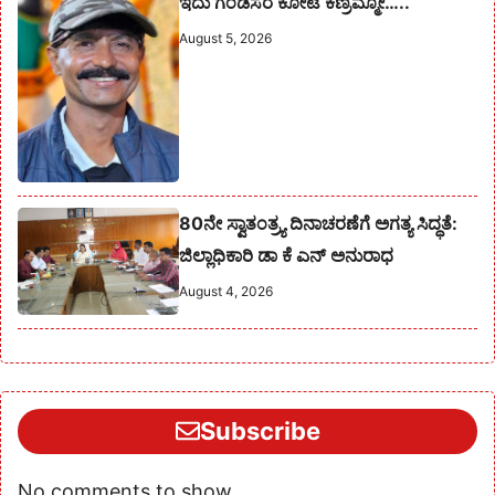
ಇದು ಗಂಡಸರ ಕೋಟೆ ಕಣ್ರಮ್ಮೋ…..
August 5, 2026
80ನೇ ಸ್ವಾತಂತ್ರ್ಯ ದಿನಾಚರಣೆಗೆ ಅಗತ್ಯ ಸಿದ್ಧತೆ:
ಜಿಲ್ಲಾಧಿಕಾರಿ ಡಾ ಕೆ ಎನ್ ಅನುರಾಧ
August 4, 2026
Subscribe
No comments to show.