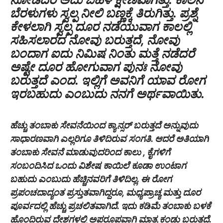
ಬೆರಳುಗಳು ಸ್ವಲ್ಪ ನೀಲಿ ಬಣ್ಣಕ್ಕೆ ತಿರುಗಿತ್ತು. ಪ್ರಶ್ನೆ
ಕೇಳಲಾಗಿ ಸ್ವಲ್ಪ ದೂರ ನಡೆಯುವಾಗ ಕಾಲಲ್ಲಿ
ಸಹಿಸಲಾರದ ನೋವು ಬರುತ್ತದೆ, ನೋವು
ಬಂದಾಗ ಐದು ನಿಮಿಷ ನಿಂತು ಮತ್ತೆ ನಡೆದರೆ
ಅಷ್ಟೇ ದೂರ ಹೋಗುವಾಗ ಪುನಃ ನೋವು
ಬರುತ್ತದೆ ಎಂದ. ಇಲ್ಲಿಗೆ ಅವನಿಗೆ ಯಾವ ರೋಗ
ಇರಬಹುದು ಎಂಬುದು ನನಗೆ ಅರ್ಥವಾಯಿತು.
ಹೆಚ್ಚು ತಂಬಾಕು ಸೇವನೆಯಿಂದ ಕ್ಯಾನ್ಸರ್ ಬರುತ್ತದೆ ಅನ್ನುವುದು
ಸಾಧಾರಣವಾಗಿ ಎಲ್ಲರಿಗೂ ತಿಳಿದಿರುವ ಸಂಗತಿ. ಆದರೆ ಅತಿಯಾಗಿ
ತಂಬಾಕು ಸೇವನೆ ಮಾಡುವುದರಿಂದ ಕಾಲು , ಕೈಗಳಿಗೆ
ಸಂಬಂದಿಸಿದ ಒಂದು ವಿಶೇಷ ಕಾಯಿಲೆ ಕೂಡಾ ಉಂಟಾಗ
ಬಹುದು ಎಂಬುದು ಹೆಚ್ಚಿನವರಿಗೆ ತಿಳಿದಿಲ್ಲ. ಈ ರೋಗ
ಪ್ರಪಂಚದಾದ್ಯಂತ ಪ್ರಸ್ತುತವಾಗಿದ್ದರೂ, ಮಧ್ಯಪ್ರಾಚ್ಯ ಮತ್ತು ದೂರ
ಪೂರ್ವದಲ್ಲಿ ಹೆಚ್ಚು ಪ್ರಚಲಿತವಾಗಿದೆ. ಇದು ಕಡಿಮೆ ತಂಬಾಕು ಬಳಕೆ
ಹೊಂದಿರುವ ದೇಶಗಳಲ್ಲಿ ಅಪರೂಪವಾಗಿ ಮಾತ್ರ ಕಂಡು ಬರುತ್ತದೆ.