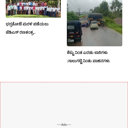
ಭದ್ರಕೋಟೆ ಮರಳಿ ಪಡೆಯಲು
ಜೆಡಿಎಸ್ ರಣತಂತ್ರ..
ಕೆಟ್ಟು ನಿಂತ ಎರಡು ಲಾರಿಗಳು
:ಸಾಲುಗಟ್ಟಿ ನಿಂತು ವಾಹನಗಳು
---Ads---