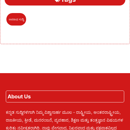
ಅಪರಾಧ ಸುದ್ದಿ
About Us
ಕನ್ನಡ ಸುದ್ದಿಗಳಿಗಾಗಿ ನಿಮ್ಮ ವಿಶ್ವಾಸಾರ್ಹ ಮೂಲ - ರಾಷ್ಟ್ರೀಯ, ಅಂತರರಾಷ್ಟ್ರೀಯ,
ರಾಜಕೀಯ, ಕ್ರೀಡೆ, ಮನರಂಜನೆ, ವ್ಯವಹಾರ, ಶಿಕ್ಷಣ ಮತ್ತು ತಂತ್ರಜ್ಞಾನ ವಿಷಯಗಳ
ಕುರಿತು ನವೀಕೃತರಾಗಿರಿ. ನಾವು ವೇಗವಾದ, ನಿಖರವಾದ ಮತ್ತು ಪಕ್ಷಪಾತವಿಲ್ಲದ