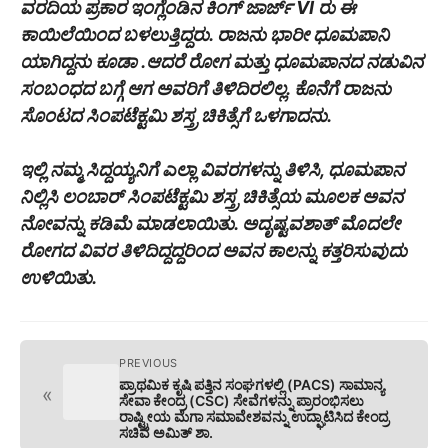
ವರದಿಯ ಪ್ರಕಾರ ಇಂಗ್ಲೆಂಡಿನ ಕಿಂಗ್ ಜಾರ್ಜ್ VI ರು ಈ
ಕಾಯಿಲೆಯಿಂದ ಬಳಲುತ್ತಿದ್ದರು. ರಾಜನು ಭಾರೀ ಧೂಮಪಾನಿ
ಯಾಗಿದ್ದನು ಕೂಡಾ .ಆದರೆ ರೋಗ ಮತ್ತು ಧೂಮಪಾನದ ನಡುವಿನ
ಸಂಬಂಧದ ಬಗ್ಗೆ ಆಗ ಅವರಿಗೆ ತಿಳಿದಿರಲಿಲ್ಲ. ಕೊನೆಗೆ ರಾಜನು
ಸೊಂಟದ ಸಿಂಪಟೆಕ್ಟಮಿ ಶಸ್ತ್ರ ಚಿಕಿತ್ಸೆಗೆ ಒಳಗಾದನು.
ಇಲ್ಲಿ ನಮ್ಮ ಸಿದ್ದಯ್ಯನಿಗೆ ಎಲ್ಲಾ ವಿವರಗಳನ್ನು ತಿಳಿಸಿ, ಧೂಮಪಾನ
ನಿಲ್ಲಿಸಿ ಲಂಬಾರ್ ಸಿಂಪಟೆಕ್ಟಮಿ ಶಸ್ತ್ರ ಚಿಕಿತ್ಸೆಯ ಮೂಲಕ ಅವನ
ನೋವನ್ನು ಕಡಿಮೆ ಮಾಡಲಾಯಿತು. ಅದೃಷ್ಟವಶಾತ್ ಮೊದಲೇ
ರೋಗದ ವಿವರ ತಿಳಿದಿದ್ದದ್ದರಿಂದ ಅವನ ಕಾಲನ್ನು ಕತ್ತರಿಸುವುದು
ಉಳಿಯಿತು.
PREVIOUS
ಪ್ರಾಥಮಿಕ ಕೃಷಿ ಪತ್ತಿನ ಸಂಘಗಳಲ್ಲಿ (PACS) ಸಾಮಾನ್ಯ
«
ಸೇವಾ ಕೇಂದ್ರ (CSC) ಸೇವೆಗಳನ್ನು ಪ್ರಾರಂಭಿಸಲು
ರಾಷ್ಟ್ರೀಯ ಮೆಗಾ ಸಮಾವೇಶವನ್ನು ಉದ್ಘಾಟಿಸಿದ ಕೇಂದ್ರ
ಸಚಿವ ಅಮಿತ್ ಶಾ.