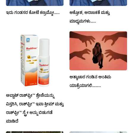
ಇದು ಗಂಡಸರ ಕೋಟೆ ಕಣ್ರಮ್ಮೋ…..
ಆಕ್ರೋಶ, ಅರಾಜಕತೆ ಮತ್ತು
ಮಾಧ್ಯಮಗಳು…..
ಅತ್ಯಾಚಾರ ಗಂಡಿನ ಅಂತಿಮ
ಯಾತ್ರೆಯಾಗಲಿ……..
ಅಬ್ಬಾಟ್ ರಾಶ್‌ಫ್ರೀ™️ ಶ್ರೇಣಿಯನ್ನು
ವಿಸ್ತರಿಸಿ, ರಾಶ್‌ಫ್ರೀ™️ ಇವಾ ಕ್ರೀಮ್ ಮತ್ತು
ರಾಶ್‌ಫ್ರೀ™️ ಸ್ಪ್ರೇ ಅನ್ನು ಬಿಡುಗಡೆ
ಮಾಡಿದೆ