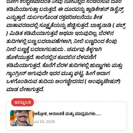
ರೋಗ ಉಲ್ಬಣವಾದಂತೆ ನೀವು ನೋವಿಲ್ಲದೆ ಸಂಚರಿಸುವ ದೂರ
ಕಡಿಮೆಯಾಗುತ್ತಾ ಬರುತ್ತದೆ. ಈ ದೂರವನ್ನು ಕ್ಲಾಡಿಕೇಶನ್ ಡಿಸ್ಟೆನ್ಸ್
ಎನ್ನುತ್ತಾರೆ. ದುರ್ಬಲಗೊಂಡ ರಕ್ತಪರಿಚಲನೆಯು ಶೀತ
ವಾತಾವರಣದಲ್ಲಿ ಸೂಕ್ಷ್ಮತೆಯನ್ನು ಹೆಚ್ಚಿಸುತ್ತದೆ. ಬಾಹ್ಯನಾಡಿ ( ಪಲ್ಸ್
) ಮಿಡಿತ ಕಡಿಮೆಯಾಗುತ್ತವೆ ಅಥವಾ ಇರುವುದಿಲ್ಲ. ಬೆರಳಿನ
ತುದಿಗಳಲ್ಲಿ ಬಣ್ಣ ಬದಲಾವಣೆಗಳಾಗಿ, ನೀಲಿ ಬಣ್ಣದಿಂದ ಕೆಂಪು
ನೀಲಿ ಬಣ್ಣಕ್ಕೆ ಬದಲಾಗಬಹುದು . ಚರ್ಮವು ತೆಳ್ಳಗಾಗಿ
ಹೊಳೆಯುತ್ತದೆ. ಕಾಲಿನಲ್ಲಿನ ಕೂದಲಿನ ಬೆಳವಣಿಗೆ
ಕಡಿಮೆಯಾಗುತ್ತದೆ. ಕೊನೆಗೆ ಬೆರಳ ತುದಿಗಳಲ್ಲಿ ಹುಣ್ಣುಗಳು ಮತ್ತು
ಗ್ಯಾಂಗ್ರೀನ್ ಆಗುವುದೇ ಇದರ ಮುಖ್ಯ ಘಟ್ಟ. ಹೀಗೆ ಆದಾಗ
ಒಳಗೊಂಡಿರುವ ತುದಿಯ ಅಂಗಚ್ಛೇದನದ ( ಅಂಪ್ಯೂಟೇಷನ್)
ಮಾಡ ಬೇಕಾಗುತ್ತದೆ.
ಇದನ್ನೂ ಓದಿ
ಆಕ್ರೋಶ, ಅರಾಜಕತೆ ಮತ್ತು ಮಾಧ್ಯಮಗಳು…..
Jul 24, 2026