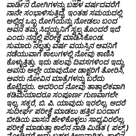
ವಾರ್ಡಿನ ರೋಗಿಗಳನ್ನು ಬಹಳ ವರ್ಷದವರೆಗೆ
ನಾನೇ ಸಂಭಾಳಿಸುತ್ತಿದ್ದೆ. ಇಂತಹ ಸಮಯದಲ್ಲಿ
ಅಲ್ಲಿದ್ದ ಒಬ್ಬ ರೋಗಿಯನ್ನು ನೋಡಲು ಬಂದ
ಅವನ ತಮ್ಮ ಸಿದ್ದಯ್ಯನಿಗೆ ಸ್ವಲ್ಪ ತೊಂದರೆ ಇದೆ
ಎಂದು ನನ್ನಲ್ಲಿ ಪರೀಕ್ಷೆ ಮಾಡಿಸಿಕೊಂಡ.
ಸುಮಾರು ನಲ್ವತ್ತು ವರ್ಷ ವಯಸ್ಸಿನ ಅವನಿಗೆ
ನಡೆಯುವಾಗ ಕಾಲುಗಳಲ್ಲಿ ನೋವು ಕಾಣಿಸಿ
ಕೊಳ್ಳುತ್ತಿತ್ತು. ಇದು ಹಲವು ದಿವಸಗಳಿಂದ ಇದ್ದು,
ಅವನು ಅಲ್ಲೇ ಯಾವುದೋ ಡಾಕ್ಟರಿಗೆ ತೋರಿಸಿ,
ಅವರು ನೋವಿನ ಮಾತ್ರೆಗಳನ್ನು ಬರೆದು
ಕೊಟ್ಟಿದ್ದರು. ಅದರಿಂದ ನೋವು ತಾತ್ಕಾಲಿಕವಾಗಿ
ಕಡಿಮೆಯಾದರೂ ಸಂಪೂರ್ಣ ಗುಣವಾಗಲೇ
ಇಲ್ಲ. ಸಕ್ಕರೆ, ಬಿ. ಪಿ. ಯಾವುದು ಇರಲಿಲ್ಲ. ಆದರೆ
ಸುದೀರ್ಘ ಪರೀಕ್ಷೆ ಮಾಡಲು ಹತ್ತಿರ ಬಂದಾಗ
ಬೀಡಿಯ ವಾಸನೆ ಹೇಳಿಕೊಳ್ಳಲು ಸಾಧ್ಯವಿರಲಿಲ್ಲ.
ಪರೀಕ್ಷೆ ಮಾಡುತ್ತಾ ಕಾಲಿನ ನಾಡಿ ಮಿಡಿತ ( ಪಲ್ಸ್ )
ನೋಡಿದರೆ ಅದು ಬಹಳ ಕ್ಷೀಣವಾಗಿತ್ತು. ಕಾಲಿನ