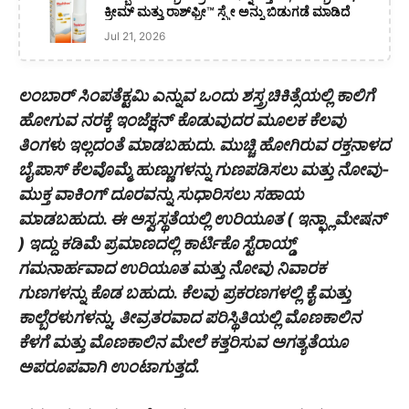
ಕ್ರೀಮ್ ಮತ್ತು ರಾಶ್‌ಫ್ರೀ™️ ಸ್ಪ್ರೇ ಅನ್ನು ಬಿಡುಗಡೆ ಮಾಡಿದೆ
Jul 21, 2026
ಲಂಬಾರ್ ಸಿಂಪತೆಕ್ಟಮಿ ಎನ್ನುವ ಒಂದು ಶಸ್ತ್ರಚಿಕಿತ್ಸೆಯಲ್ಲಿ ಕಾಲಿಗೆ
ಹೋಗುವ ನರಕ್ಕೆ ಇಂಜೆಕ್ಷನ್ ಕೊಡುವುದರ ಮೂಲಕ ಕೆಲವು
ತಿಂಗಳು ಇಲ್ಲದಂತೆ ಮಾಡಬಹುದು. ಮುಚ್ಚಿ ಹೋಗಿರುವ ರಕ್ತನಾಳದ
ಬೈಪಾಸ್ ಕೆಲವೊಮ್ಮೆ ಹುಣ್ಣುಗಳನ್ನು ಗುಣಪಡಿಸಲು ಮತ್ತು ನೋವು-
ಮುಕ್ತ ವಾಕಿಂಗ್ ದೂರವನ್ನು ಸುಧಾರಿಸಲು ಸಹಾಯ
ಮಾಡಬಹುದು. ಈ ಅಸ್ವಸ್ಥತೆಯಲ್ಲಿ ಉರಿಯೂತ ( ಇನ್ಫ್ಲಾಮೇಷನ್
) ಇದ್ದು ಕಡಿಮೆ ಪ್ರಮಾಣದಲ್ಲಿ ಕಾರ್ಟಿಕೊ ಸ್ಟೆರಾಯ್ಡ್‌
ಗಮನಾರ್ಹವಾದ ಉರಿಯೂತ ಮತ್ತು ನೋವು ನಿವಾರಕ
ಗುಣಗಳನ್ನು ಕೊಡ ಬಹುದು. ಕೆಲವು ಪ್ರಕರಣಗಳಲ್ಲಿ ಕೈ ಮತ್ತು
ಕಾಲ್ಬೆರಳುಗಳನ್ನು, ತೀವ್ರತರವಾದ ಪರಿಸ್ಥಿತಿಯಲ್ಲಿ ಮೊಣಕಾಲಿನ
ಕೆಳಗೆ ಮತ್ತು ಮೊಣಕಾಲಿನ ಮೇಲೆ ಕತ್ತರಿಸುವ ಅಗತ್ಯತೆಯೂ
ಅಪರೂಪವಾಗಿ ಉಂಟಾಗುತ್ತದೆ.