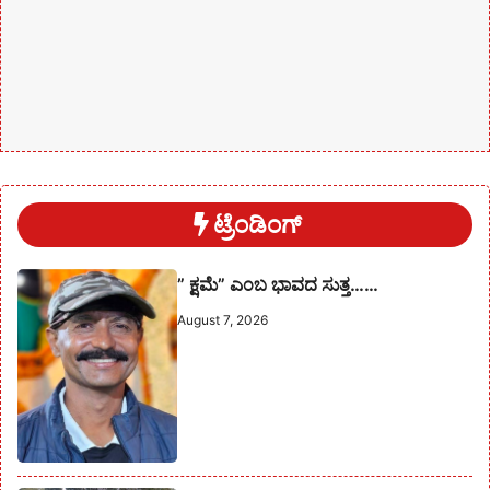
ಟ್ರೆಂಡಿಂಗ್
” ಕ್ಷಮೆ” ಎಂಬ ಭಾವದ ಸುತ್ತ……
August 7, 2026