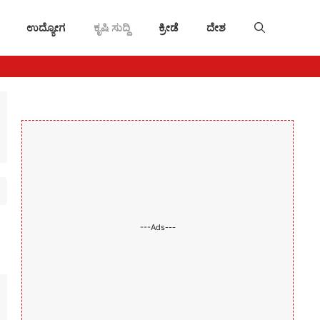
ಉದ್ಯೋಗ
ಕೃಷಿ ಸುದ್ದಿ
ಕ್ರೀಡೆ
ದೇಶ
---Ads---