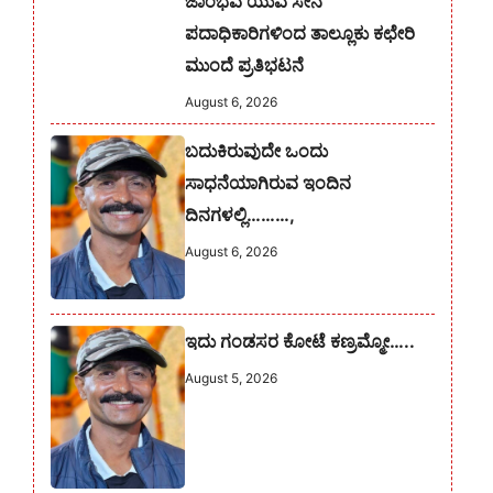
ಜಾಂಭವ ಯುವ ಸೇನೆ
ಪದಾಧಿಕಾರಿಗಳಿಂದ ತಾಲ್ಲೂಕು ಕಛೇರಿ
ಮುಂದೆ ಪ್ರತಿಭಟನೆ
August 6, 2026
ಬದುಕಿರುವುದೇ ಒಂದು
ಸಾಧನೆಯಾಗಿರುವ ಇಂದಿನ
ದಿನಗಳಲ್ಲಿ………,
August 6, 2026
ಇದು ಗಂಡಸರ ಕೋಟೆ ಕಣ್ರಮ್ಮೋ…..
August 5, 2026