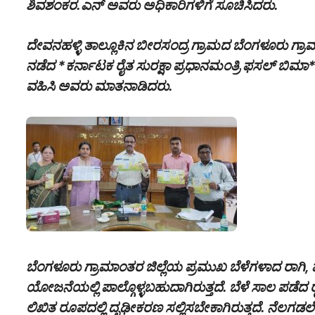
ಶಿವಶಂಕರ.ಎನ್ ಅವರು ಅಧಿಕಾರಿಗಳಿಗೆ ಸೂಚಿಸಿದರು.
ದೇವನಹಳ್ಳಿ ತಾಲ್ಲೂಕಿನ ಬೀರಸಂದ್ರ ಗ್ರಾಮದ ಬೆಂಗಳೂರು ಗ್ರ
ನಡೆದ *ಕರ್ನಾಟಕ ರೈತ ಸುರಕ್ಷಾ ಪ್ರಧಾನಮಂತ್ರಿ ಫಸಲ್ ಬಿಮಾ
ವಹಿಸಿ ಅವರು ಮಾತನಾಡಿದರು.
ಬೆಂಗಳೂರು ಗ್ರಾಮಾಂತರ ಜಿಲ್ಲೆಯ ಪ್ರಮುಖ ಬೆಳೆಗಳಾದ ರಾಗಿ
ಯೋಜನೆಯಲ್ಲಿ ಪಾಲ್ಗೊಳ್ಳಬಹುದಾಗಿರುತ್ತದೆ. ಬೆಳೆ ಸಾಲ ಪಡೆದ 
ಲಿಖಿತ ರೂಪದಲ್ಲಿ ದೃಢೀಕರಣ ಸಲ್ಲಿಸಬೇಕಾಗಿರುತ್ತದೆ. ನೆಲಗಡಲೆ