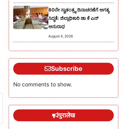
80ನೇ ಸ್ವಾತಂತ್ರ್ಯ ದಿನಾಚರಣೆಗೆ ಅಗತ್ಯ
ಸಿದ್ಧತೆ: ಜಿಲ್ಲಾಧಿಕಾರಿ ಡಾ ಕೆ ಎನ್
ಅನುರಾಧ
August 4, 2026
Subscribe
No comments to show.
पुरालेख