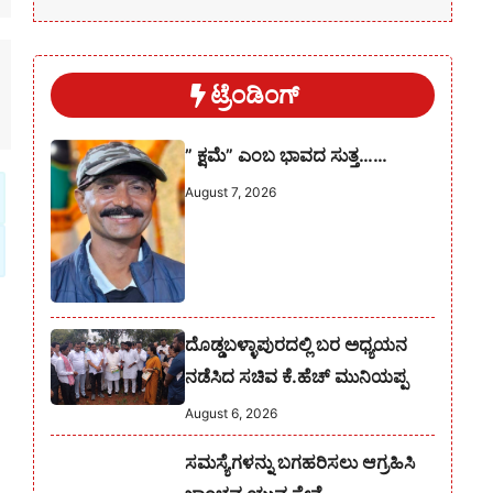
ಟ್ರೆಂಡಿಂಗ್
” ಕ್ಷಮೆ” ಎಂಬ ಭಾವದ ಸುತ್ತ……
August 7, 2026
ದೊಡ್ಡಬಳ್ಳಾಪುರದಲ್ಲಿ ಬರ ಅಧ್ಯಯನ
ನಡೆಸಿದ ಸಚಿವ ಕೆ.ಹೆಚ್ ಮುನಿಯಪ್ಪ
August 6, 2026
ಸಮಸ್ಯೆಗಳನ್ನು ಬಗಹರಿಸಲು ಆಗ್ರಹಿಸಿ