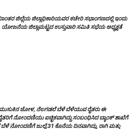
ಾಮಾಂತರ ಜಿಲ್ಲೆಯ ಜಿಲ್ಲಾಧಿಕಾರಿಯವರ ಕಚೇರಿ ಸಭಾಂಗಣದಲ್ಲಿ ಇಂದು
* ಯೋಜನೆಯ ಜಿಲ್ಲಾಮಟ್ಟದ ಉಸ್ತುವಾರಿ ಸಮಿತಿ ಸಭೆಯ ಅಧ್ಯಕ್ಷತೆ
, ಮುಸುಕಿನ ಜೋಳ, ನೆಲಗಡಲೆ ಬೆಳೆ ಬೆಳೆಯುವ ರೈತರು ಈ
ರೈತರಿಗೆ ನೋಂದಣಿಯು ಐಚ್ಛಿಕವಾಗಿದ್ದು ಸಂಬಂಧಿಸಿದ ಬ್ಯಾಂಕ್ ಶಾಖೆಗೆ
 ಬೆಳೆ ನೋಂದಣಿಗೆ ಜುಲೈ 31 ಕೊನೆಯ ದಿನವಾಗಿದ್ದು, ರಾಗಿ ಮತ್ತು