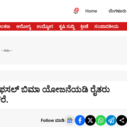
8
Home
ಬೆಂಗಳೂರು
ಅಂಕಣ
ಆರೋಗ್ಯ
ಉದ್ಯೋಗ
ಕೃಷಿ ಸುದ್ದಿ
ಕ್ರೀಡೆ
ಸಂಪಾದಕೀಯ
--Ads--
ತ್ರಿ ಫಸಲ್ ಬಿಮಾ ಯೋಜನೆಯಡಿ ರೈತರು
ರೆ.
Follow ಮಾಡಿ