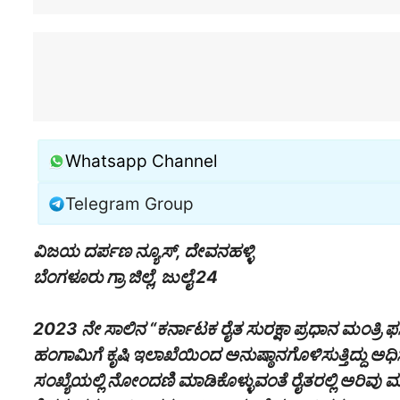
Whatsapp Channel
Telegram Group
ವಿಜಯ ದರ್ಪಣ ನ್ಯೂಸ್, ದೇವನಹಳ್ಳಿ
ಬೆಂಗಳೂರು ಗ್ರಾ ಜಿಲ್ಲೆ, ಜುಲೈ 24
2023 ನೇ ಸಾಲಿನ “ಕರ್ನಾಟಕ ರೈತ ಸುರಕ್ಷಾ ಪ್ರಧಾನ ಮಂತ್
ಹಂಗಾಮಿಗೆ ಕೃಷಿ ಇಲಾಖೆಯಿಂದ ಅನುಷ್ಠಾನಗೊಳಿಸುತ್ತಿದ್ದು ಅ
ಸಂಖ್ಯೆಯಲ್ಲಿ ನೋಂದಣಿ ಮಾಡಿಕೊಳ್ಳುವಂತೆ ರೈತರಲ್ಲಿ ಅರಿವು ಮ