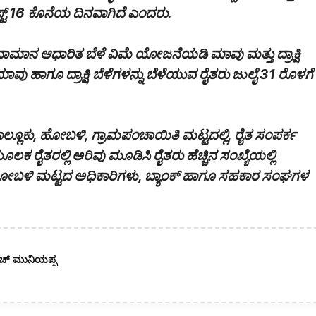
ಟ್ 16 ಕೊನೆಯ ದಿನವಾಗಿದೆ ಎಂದರು.
ನ ಆಧಾರಿತ ಬೆಳೆ ವಿಮೆ ಯೋಜನೆಯಡಿ ಮಾವು ಮತ್ತು ದ್ರಾಕ್ಷಿ
ು ಹಾಗೂ ದ್ರಾಕ್ಷಿ ಬೆಳೆಗಳನ್ನು ಬೆಳೆಯುವ ರೈತರು ಜುಲೈ 31 ರೊಳಗೆ
 ತಾಲ್ಲೂಕು, ಹೋಬಳಿ, ಗ್ರಾಮಪಂಚಾಯಿತಿ ಮಟ್ಟದಲ್ಲಿ, ರೈತ ಸಂಪರ್ಕ
ೂಲಕ ರೈತರಲ್ಲಿ ಅರಿವು ಮೂಡಿಸಿ ರೈತರು ಹೆಚ್ಚಿನ ಸಂಖ್ಯೆಯಲ್ಲಿ
 ಹೋಬಳಿ ಮಟ್ಟದ ಅಧಿಕಾರಿಗಳು, ಬ್ಯಾಂಕ್ ಹಾಗೂ ಸಹಕಾರ ಸಂಘಗಳ
ೆಚ್ ಮುನಿಯಪ್ಪ