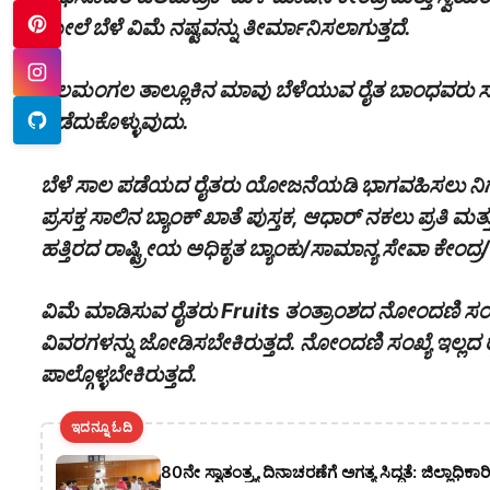
ಮೇಲೆ ಬೆಳೆ ವಿಮೆ ನಷ್ಟವನ್ನು ತೀರ್ಮಾನಿಸಲಾಗುತ್ತದೆ.
ನೆಲಮಂಗಲ ತಾಲ್ಲೂಕಿನ ಮಾವು ಬೆಳೆಯುವ ರೈತ ಬಾಂಧ
ಪಡೆದುಕೊಳ್ಳುವುದು.
ಬೆಳೆ ಸಾಲ ಪಡೆಯದ ರೈತರು ಯೋಜನೆಯಡಿ ಭಾಗವಹಿಸಲು ನಿಗ
ಪ್ರಸಕ್ತ ಸಾಲಿನ ಬ್ಯಾಂಕ್‌ ಖಾತೆ ಪುಸ್ತಕ, ಆಧಾರ್ ನಕಲು ಪ್ರತ
ಹತ್ತಿರದ ರಾಷ್ಟ್ರೀಯ ಅಧಿಕೃತ ಬ್ಯಾಂಕು/ಸಾಮಾನ್ಯ ಸೇವಾ ಕೇಂದ್
ವಿಮೆ ಮಾಡಿಸುವ ರೈತರು Fruits ತಂತ್ರಾಂಶದ ನೋಂದಣಿ ಸಂಖ್
ವಿವರಗಳನ್ನು ಜೋಡಿಸಬೇಕಿರುತ್ತದೆ. ನೋಂದಣಿ ಸಂಖ್ಯೆ ಇಲ್ಲದ
ಪಾಲ್ಗೊಳ್ಳಬೇಕಿರುತ್ತದೆ.
ಇದನ್ನೂ ಓದಿ
80ನೇ ಸ್ವಾತಂತ್ರ್ಯ ದಿನಾಚರಣೆಗೆ ಅಗತ್ಯ ಸಿದ್ಧತೆ: ಜಿಲ್ಲಾಧ