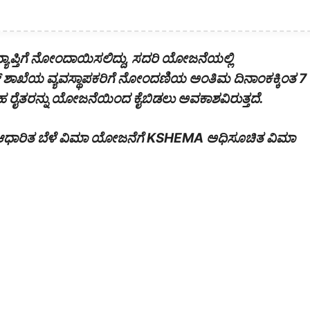
ವ್ಯಾಪ್ತಿಗೆ ನೋಂದಾಯಿಸಲಿದ್ದು, ಸದರಿ ಯೋಜನೆಯಲ್ಲಿ
್ ಶಾಖೆಯ ವ್ಯವಸ್ಥಾಪಕರಿಗೆ ನೋಂದಣಿಯ ಅಂತಿಮ ದಿನಾಂಕಕ್ಕಿಂತ 7
ಂತಹ ರೈತರನ್ನು ಯೋಜನೆಯಿಂದ ಕೈಬಿಡಲು ಅವಕಾಶವಿರುತ್ತದೆ.
 ಆಧಾರಿತ ಬೆಳೆ ವಿಮಾ ಯೋಜನೆಗೆ KSHEMA ಅಧಿಸೂಚಿತ ವಿಮಾ