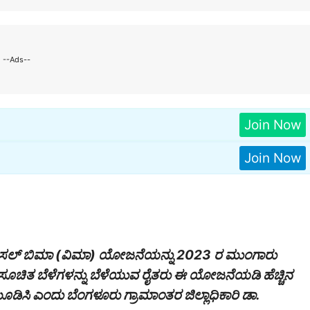
--Ads--
Join Now
Join Now
ರಿ ಫಸಲ್ ಬಿಮಾ (ವಿಮಾ) ಯೋಜನೆಯನ್ನು 2023 ರ ಮುಂಗಾರು
ಧಿಸೂಚಿತ ಬೆಳೆಗಳನ್ನು ಬೆಳೆಯುವ ರೈತರು ಈ ಯೋಜನೆಯಡಿ ಹೆಚ್ಚಿನ
ೂಡಿಸಿ ಎಂದು ಬೆಂಗಳೂರು ಗ್ರಾಮಾಂತರ ಜಿಲ್ಲಾಧಿಕಾರಿ ಡಾ.