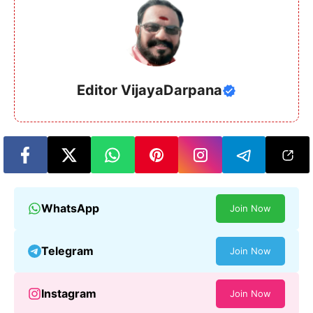
Editor VijayaDarpana
WhatsApp
Join Now
Telegram
Join Now
Instagram
Join Now