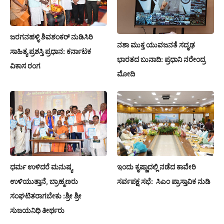
ಜರಗನಹಳ್ಳಿ ಶಿವಶಂಕರ್ ನುಡಿಸಿರಿ
ನಶಾ ಮುಕ್ತ ಯುವಜನತೆ ಸದೃಢ
ಸಾಹಿತ್ಯ ಪ್ರಶಸ್ತಿ ಪ್ರಧಾನ: ಕರ್ನಾಟಕ
ಭಾರತದ ಬುನಾದಿ: ಪ್ರಧಾನಿ ನರೇಂದ್ರ
ವಿಕಾಸ ರಂಗ
ಮೋದಿ
ಧರ್ಮ ಉಳಿದರೆ ಮನುಷ್ಯ
ಇಂದು ಕೃಷ್ಣಾದಲ್ಲಿ ನಡೆದ ಕಾವೇರಿ
ಉಳಿಯುತ್ತಾನೆ, ಬ್ರಾಹ್ಮಣರು
ಸರ್ವಪಕ್ಷ ಸಭೆ: ಸಿಎಂ ಪ್ರಾಸ್ತಾವಿಕ ನುಡಿ
ಸಂಘಟಿತರಾಗಬೇಕು :ಶ್ರೀ ಶ್ರೀ
ಸುಜಯನಿಧಿ ತೀರ್ಥರು