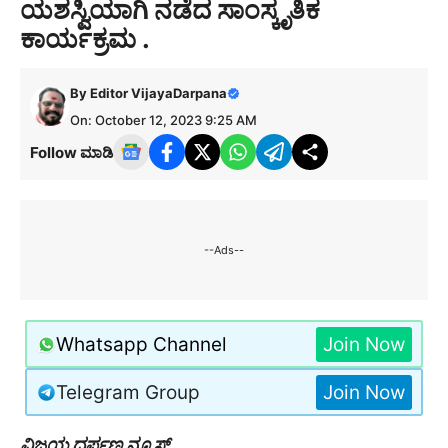
ಯಶಸ್ವಿಯಾಗಿ ನಡೆದ ಸಾಂಸ್ಕೃತಿಕ
ಕಾರ್ಯಕ್ರಮ .
By
Editor VijayaDarpana
On: October 12, 2023 9:25 AM
Follow ಮಾಡಿ
--Ads--
Whatsapp Channel
Join Now
Telegram Group
Join Now
ವಿಜಯ ದರ್ಪಣ ನ್ಯೂಸ್