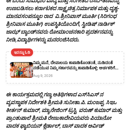
ಈ ಒಂದು ಸುಮಧುರ ವಾದ್ಯ ಮತ್ತು ಸಂಗೀತದ ರಸದೌತಣವನ್ನು
ಉಣಬಡಿಸಲು ಕರ್ನಾಟಕದ ಸಾಕ್ಷ್ಯಚಿತ್ರ ನಿರ್ಮಾಪಕ ಮತ್ತು ದೃಶ್ಯ-
ಮಾನವಸಂಪನ್ಮೂಲ ರಾದ ವಿ.ಶ್ರೀನಿವಾಸ್ ಮೂರ್ತಿ (ಸಿರಿಗಂಧ
ಶ್ರೀನಿವಾಸ ಮೂರ್ತಿ) ಉಪಸ್ಥಿತಿಯೊಂದಿಗೆ, ಸ್ವೀಡಿಷ್ ನಾರ್ಡಿಕ್
ಜಾಝ್ ಬ್ಯಾಂಡ್‌ನವರು ರೋಮಾಂಚನಕಾರಿ ಪ್ರದರ್ಶನವನ್ನು
ನೀಡಿ,ವಿದ್ಯಾರ್ಥಿಗಳನ್ನು ಮನರಂಜಿಸಿದರು.
ಇದನ್ನೂ ಓದಿ
ನಿಮ್ಮ ಮನೆ, ದೇವಾಲಯ ಕಾಪಾಡಿಕೊಂಡಂತೆ, ನುಡಿದಂತೆ
ನಡೆಯುವ ನಿಮ್ಮ ಸರ್ಕಾರವನ್ನು ಕಾಪಾಡಿಕೊಳ್ಳಿ: ಅರ್ಚಕರಿಗೆ
ಸಿಎಂ ಡಿ ಕೆ ಶಿವಕುಮಾರ್ ಕರೆ
Aug 9, 2026
ಈ ಕಾರ್ಯಕ್ರಮದಲ್ಲಿ ಗಣ್ಯ ಅತಿಥಿಗಳಾದ ಎಸ್‌ಸಿಎಸ್ ನ
ವ್ಯವಸ್ಥಾಪಕ ನಿರ್ದೇಶಕಿ ಶ್ರೀಮತಿ ಸುನೀತಾ.ಪಿ. ಮಂಜಪ್ಪ, ಸಿಇಒ
ಕೀರ್ತನ್ ಕುಮಾರ್, ಮ್ಯಾನೇಜಿಂಗ್ ಟ್ರಸ್ಟಿ ವರುಣ್ ಕುಮಾರ್ ಮತ್ತು
ಪ್ರಾಂಶುಪಾಲೆ ಶ್ರೀಮತಿ ರೇಣುಕಾದೇವಿಯವರು ಪಿಯಾನೋ
ವಾದಕ ಫ್ಯಾಬಿಯನ್ ಕ್ಲೆರ್ಡಾಲ್, ಬಾಸ್ ವಾದಕ ಅರ್ವಿಡ್