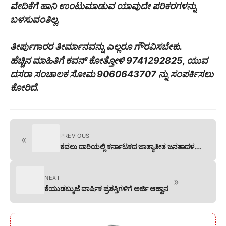
ವೇದಿಕೆಗೆ ಹಾನಿ ಉಂಟುಮಾಡುವ ಯಾವುದೇ ಪರಿಕರಗಳನ್ನು
ಬಳಸುವಂತಿಲ್ಲ.
ತೀರ್ಪುಗಾರರ ತೀರ್ಮಾನವನ್ನು ಎಲ್ಲರೂ ಗೌರವಿಸಬೇಕು.
ಹೆಚ್ಚಿನ ಮಾಹಿತಿಗೆ ಕವನ್ ಕೋತ್ತೋಳಿ 9741292825, ಯುವ
ದಸರಾ ಸಂಚಾಲಕ ಸೋಮ 9060643707 ನ್ನು ಸಂಪರ್ಕಿಸಲು
ಕೋರಿದೆ.
PREVIOUS
«
ಕವಲು ದಾರಿಯಲ್ಲಿ ಕರ್ನಾಟಕದ ಜಾತ್ಯಾತೀತ ಜನತಾದಳ….
NEXT
»
ಕೆಯುಡಬ್ಯುಜೆ ವಾರ್ಷಿಕ ಪ್ರಶಸ್ತಿಗಳಿಗೆ ಅರ್ಜಿ ಆಹ್ವಾನ