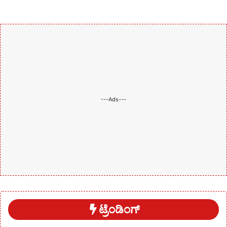
---Ads---
ಟ್ರೆಂಡಿಂಗ್