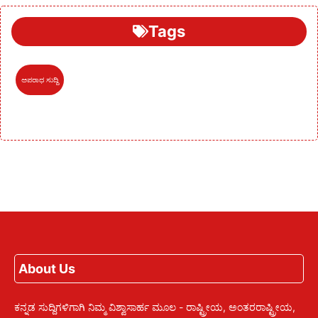
Tags
ಅಪರಾಧ ಸುದ್ದಿ
About Us
ಕನ್ನಡ ಸುದ್ದಿಗಳಿಗಾಗಿ ನಿಮ್ಮ ವಿಶ್ವಾಸಾರ್ಹ ಮೂಲ - ರಾಷ್ಟ್ರೀಯ, ಅಂತರರಾಷ್ಟ್ರೀಯ,