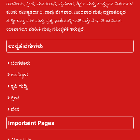
ರಾಜಕೀಯ, ಕ್ರೀಡೆ, ಮನರಂಜನೆ, ವ್ಯವಹಾರ, ಶಿಕ್ಷಣ ಮತ್ತು ತಂತ್ರಜ್ಞಾನ ವಿಷಯಗಳ
ಕುರಿತು ನವೀಕೃತರಾಗಿರಿ. ನಾವು ವೇಗವಾದ, ನಿಖರವಾದ ಮತ್ತು ಪಕ್ಷಪಾತವಿಲ್ಲದ
ಸುದ್ದಿಗಳನ್ನು ಸರಳ ಮತ್ತು ಸ್ಪಷ್ಟ ಭಾಷೆಯಲ್ಲಿ ಒದಗಿಸುತ್ತೇವೆ ಇದರಿಂದ ನಿಮಗೆ
ಯಾವಾಗಲೂ ಮಾಹಿತಿ ಮತ್ತು ನವೀಕೃತತೆ ಇರುತ್ತದೆ.
ಉನ್ನತ ವರ್ಗಗಳು
ಬೆಂಗಳೂರು
ಉದ್ಯೋಗ
ಕೃಷಿ ಸುದ್ದಿ
ಕ್ರೀಡೆ
ದೇಶ
Importaint Pages
About Us