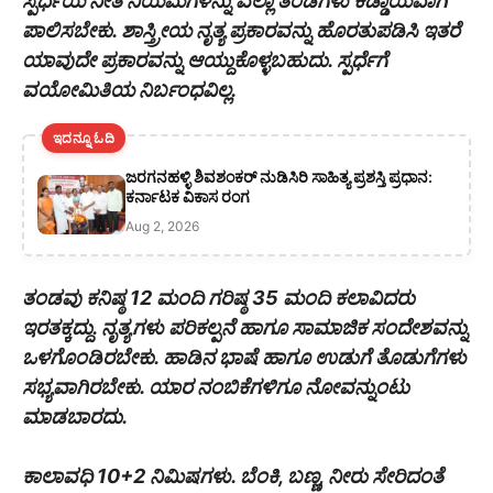
ಸ್ಪರ್ಧೆಯ ನೀತಿ ನಿಯಮಗಳನ್ನು ಎಲ್ಲಾ ತಂಡಗಳು ಕಡ್ಡಾಯವಾಗಿ
ಪಾಲಿಸಬೇಕು. ಶಾಸ್ತ್ರೀಯ ನೃತ್ಯ ಪ್ರಕಾರವನ್ನು ಹೊರತುಪಡಿಸಿ ಇತರೆ
ಯಾವುದೇ ಪ್ರಕಾರವನ್ನು ಆಯ್ದುಕೊಳ್ಳಬಹುದು. ಸ್ಪರ್ಧೆಗೆ
ವಯೋಮಿತಿಯ ನಿರ್ಬಂಧವಿಲ್ಲ.
ಇದನ್ನೂ ಓದಿ
ಜರಗನಹಳ್ಳಿ ಶಿವಶಂಕರ್ ನುಡಿಸಿರಿ ಸಾಹಿತ್ಯ ಪ್ರಶಸ್ತಿ ಪ್ರಧಾನ:
ಕರ್ನಾಟಕ ವಿಕಾಸ ರಂಗ
Aug 2, 2026
ತಂಡವು ಕನಿಷ್ಠ 12 ಮಂದಿ ಗರಿಷ್ಠ 35 ಮಂದಿ ಕಲಾವಿದರು
ಇರತಕ್ಕದ್ದು. ನೃತ್ಯಗಳು ಪರಿಕಲ್ಪನೆ ಹಾಗೂ ಸಾಮಾಜಿಕ ಸಂದೇಶವನ್ನು
ಒಳಗೊಂಡಿರಬೇಕು. ಹಾಡಿನ ಭಾಷೆ ಹಾಗೂ ಉಡುಗೆ ತೊಡುಗೆಗಳು
ಸಭ್ಯವಾಗಿರಬೇಕು. ಯಾರ ನಂಬಿಕೆಗಳಿಗೂ ನೋವನ್ನುಂಟು
ಮಾಡಬಾರದು.
ಕಾಲಾವಧಿ 10+2 ನಿಮಿಷಗಳು. ಬೆಂಕಿ, ಬಣ್ಣ, ನೀರು ಸೇರಿದಂತೆ