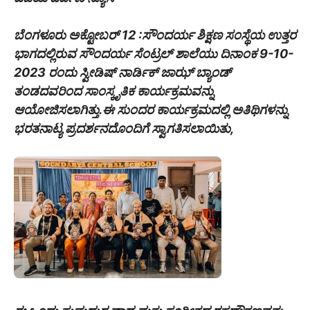
ಬೆಂಗಳೂರು ಅಕ್ಟೋಬರ್ 12 :ಸೌಂದರ್ಯ ಶಿಕ್ಷಣ ಸಂಸ್ಥೆಯ ಉತ್ತರ
ಭಾಗದಲ್ಲಿರುವ ಸೌಂದರ್ಯ ಸೆಂಟ್ರಲ್ ಶಾಲೆಯು ದಿನಾಂಕ 9-10-
2023 ರಂದು ಸ್ವೀಡಿಷ್ ನಾರ್ಡಿಕ್ ಜಾಝ್ ಬ್ಯಾಂಡ್‌
ತಂಡದವರಿಂದ ಸಾಂಸ್ಕೃತಿಕ ಕಾರ್ಯಕ್ರಮವನ್ನು
ಆಯೋಜಿಸಲಾಗಿತ್ತು.ಈ ಸುಂದರ ಕಾರ್ಯಕ್ರಮದಲ್ಲಿ ಅತಿಥಿಗಳನ್ನು
ಭರತನಾಟ್ಯ ಪ್ರದರ್ಶನದೊಂದಿಗೆ ಸ್ವಾಗತಿಸಲಾಯಿತು,