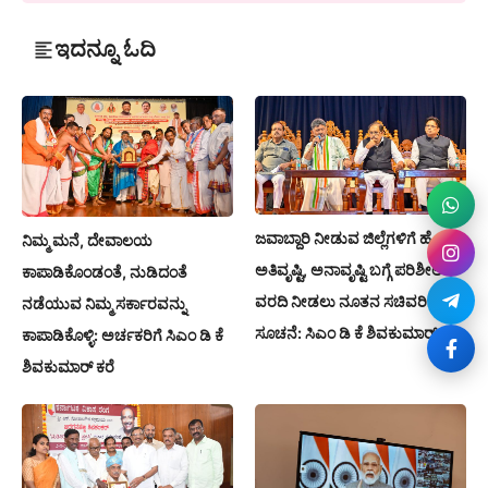
ಇದನ್ನೂ ಓದಿ
ಜವಾಬ್ದಾರಿ ನೀಡುವ ಜಿಲ್ಲೆಗಳಿಗೆ ಹೋಗಿ
ನಿಮ್ಮ ಮನೆ, ದೇವಾಲಯ
ಅತಿವೃಷ್ಟಿ, ಅನಾವೃಷ್ಟಿ ಬಗ್ಗೆ ಪರಿಶೀಲಿಸಿ
ಕಾಪಾಡಿಕೊಂಡಂತೆ, ನುಡಿದಂತೆ
ವರದಿ ನೀಡಲು ನೂತನ ಸಚಿವರಿಗೆ
ನಡೆಯುವ ನಿಮ್ಮ ಸರ್ಕಾರವನ್ನು
ಸೂಚನೆ: ಸಿಎಂ ಡಿ ಕೆ ಶಿವಕುಮಾರ್
ಕಾಪಾಡಿಕೊಳ್ಳಿ: ಅರ್ಚಕರಿಗೆ ಸಿಎಂ ಡಿ ಕೆ
ಶಿವಕುಮಾರ್ ಕರೆ