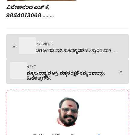
ವಿವೇಕಾನಂದ ಎಚ್ ಕೆ,
9844013068………
PREVIOUS
«
ಚರ ಜಂಗಮನಾಗಿ ಕಾಡಿನಲ್ಲಿ ನಡೆಯುತ್ತಾ ಇರುವಾಗ…..
NEXT
»
ಮಕ್ಕಳು ರಾಷ್ಟ್ರದ ಆಸ್ತಿ, ಮಕ್ಕಳ ರಕ್ಷಣೆ ನಮ್ಮ ಜವಾಬ್ದಾರಿ:
ಕೆ.ನಾಗಣ್ಣ ಗೌಡ.