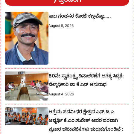
ಇದು ಗಂಡಸರ ಕೋಟೆ ಕಣ್ರಮ್ಮೋ…..
August 5, 2026
80ನೇ ಸ್ವಾತಂತ್ರ್ಯ ದಿನಾಚರಣೆಗೆ ಅಗತ್ಯ ಸಿದ್ಧತೆ:
ಜಿಲ್ಲಾಧಿಕಾರಿ ಡಾ ಕೆ ಎನ್ ಅನುರಾಧ
August 4, 2026
ಆಗ್ನೆಯ ಪದವೀಧರ ಕ್ಷೇತ್ರದ ಎನ್.ಡಿ.ಎ
ಅಭ್ಯರ್ಥಿ ಕೆ.ಎಂ.ಸುರೇಶ್‌ ಅವರ ಪರವಾಗಿ
ಪ್ರಚಾರ ಚಟುವಟಿಕೆಗಳು ಚುರುಕುಗೊಂಡಿವೆ :