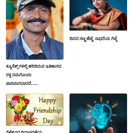
ದಿನದ ಸಣ್ಣ ಹೆಜ್ಜೆ, ಸಾಧನೆಯ ಗೆಜ್ಜೆ
ಕ್ಯೂಸೆಕ್ಸ್ ಗಳಲ್ಲಿ ಹರಿದಿರುವ ಇತಿಹಾಸದ
ರಕ್ತ ನಮಗೊಂದು
ಪಾಠವಾಗಬಾರದೆ…….
ಗೆಳೆತನದ ದಿನಾಚರಣೆಯ