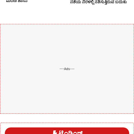
ಮರಣ ಶಾಸನ
ನಶೆಯ ನೆರಳಲ್ಲಿ ನಶಿಸುತ್ತಿರುವ ಬದುಕು
---Ads---
ಟ್ರೆಂಡಿಂಗ್