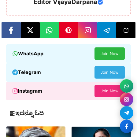
Editor VijayaDarpana
WhatsApp
Join Now
Telegram
Join Now
Instagram
Join Now
ಇದನ್ನೂ ಓದಿ