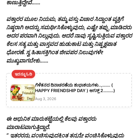
ಕಾಣುತ್ತಿದ್ದೇವೆ……
ವಕ್ತಾರರ ಮೂಲ ನಿಯಮ, ತಮ್ಮ ವಸ್ತು ವಿಚಾರ ಸಿದ್ದಾಂತ ವ್ಯಕ್ತಿಗೆ
ನಿಷ್ಠರಾಗಿ ಅದನ್ನು ಸಮರ್ಥಿಸಿಕೊಳ್ಳುವುದು, ಎಷ್ಟೇ ತಪ್ಪು ಮಾಡಿದರು
ಅದರ ಪರವಾಗಿ ನಿಲ್ಲುವುದು. ‌ಆದರೆ ನಾವು ಸೃಷ್ಟಿಸುತ್ತಿರುವ ವಕ್ತಾರರ
ಕೆಲಸ ಸತ್ಯ ಮತ್ತು ವಾಸ್ತವದ ಹುಡುಕಾಟ ಮತ್ತು ನಿಷ್ಪಕ್ಷಪಾತ
ಧೋರಣೆ. ಸ್ವ ಹಿತಾಸಕ್ತಿಗಿಂತ ಜೀವಪರ ನಿಲುವುಗಳೇ
ಮುಖ್ಯವಾಗಬೇಕು……
ಇದನ್ನೂ ಓದಿ
ಗೆಳೆತನದ ದಿನಾಚರಣೆಯ ಶುಭಾಶಯಗಳು..,……. (
HAPPY FRIENDSHIP DAY ) ಆಗಸ್ಟ್ 2………)
Aug 3, 2026
ಈ ಆಧುನಿಕ ಮಾರುಕಟ್ಟೆಯಲ್ಲಿ ಕೆಲವು ವಕ್ತಾರರು
ಮಾರಾಟವಾಗುತ್ತಿದ್ದಾರೆ.
” ಇತರರನ್ನು ವಂಚಿಸುವುದಕ್ಕಿಂತ ತನ್ನನ್ನೇ ವಂಚಿಸಿಕೊಳ್ಳುವುದು