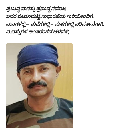
ಪ್ರಬುದ್ಧ ಮನಸ್ಸು ಪ್ರಬುದ್ಧ ಸಮಾಜ,
ಜನರ ಜೀವನಮಟ್ಟ ಸುಧಾರಣೆಯ ಗುರಿಯೊಂದಿಗೆ,
ಮನಗಳಲ್ಲಿ – ಮನೆಗಳಲ್ಲಿ – ಮತಗಳಲ್ಲಿ ಪರಿವರ್ತನೆಗಾಗಿ,
ಮನಸ್ಸುಗಳ ಅಂತರಂಗದ ಚಳವಳಿ,