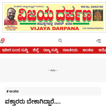
Skip
to
content
Me
8
ಇದೀಗ ಬಂದ ಸುದ್ದಿ
ಜಿಲ್ಲೆ
ರಾಜ್ಯ ಸುದ್ದಿ
ರಾಜಕೀಯ
ಅಂಕಣ
ಆರೋ
--Ads--
ಅಂಕಣ
ವಕ್ತಾರರು ಬೇಕಾಗಿದ್ದಾರೆ….