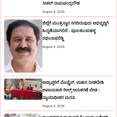
ಸೀಕಲ್ ರಾಮಚಂದ್ರಗೌಡ
August 4, 2026
ಜಿಲ್ಲೆಗೆ ಮಂತ್ರಿಸ್ಥಾನ ಸಿಗದಿರುವುದು ಅಭಿವೃದ್ದಿಗೆ
ಹಿನ್ನಡೆಯಾಗಲಿದೆ : ಪೂಲಕುಂಟಹಳ್ಳಿ
ರಘುನಾಥರೆಡ್ಡಿ
August 4, 2026
ಅಪ್ರಾಪ್ತರಿಗೆ ಮೊಭೈಲ್, ವಾಹನ ನೀಡಬೇಡಿ
ಅಪಾಯಕಾರಿ ರೀಲ್ಸ್ ಅನುಕರಣೆ ಬೇಡ :
ನ್ಯಾಯಾಧೀಶರ ಮನವಿ
August 4, 2026