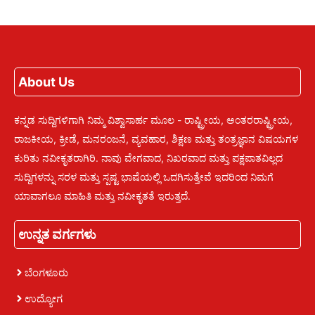
About Us
ಕನ್ನಡ ಸುದ್ದಿಗಳಿಗಾಗಿ ನಿಮ್ಮ ವಿಶ್ವಾಸಾರ್ಹ ಮೂಲ - ರಾಷ್ಟ್ರೀಯ, ಅಂತರರಾಷ್ಟ್ರೀಯ,
ರಾಜಕೀಯ, ಕ್ರೀಡೆ, ಮನರಂಜನೆ, ವ್ಯವಹಾರ, ಶಿಕ್ಷಣ ಮತ್ತು ತಂತ್ರಜ್ಞಾನ ವಿಷಯಗಳ
ಕುರಿತು ನವೀಕೃತರಾಗಿರಿ. ನಾವು ವೇಗವಾದ, ನಿಖರವಾದ ಮತ್ತು ಪಕ್ಷಪಾತವಿಲ್ಲದ
ಸುದ್ದಿಗಳನ್ನು ಸರಳ ಮತ್ತು ಸ್ಪಷ್ಟ ಭಾಷೆಯಲ್ಲಿ ಒದಗಿಸುತ್ತೇವೆ ಇದರಿಂದ ನಿಮಗೆ
ಯಾವಾಗಲೂ ಮಾಹಿತಿ ಮತ್ತು ನವೀಕೃತತೆ ಇರುತ್ತದೆ.
ಉನ್ನತ ವರ್ಗಗಳು
ಬೆಂಗಳೂರು
ಉದ್ಯೋಗ