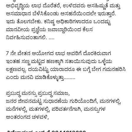
ಅಭಿವೃದ್ಧಿಯ ಲಾಭ ದೊರೆತರೆ, ಉಳಿದವರು ಅಸಹಿಷ್ಣುತೆ ಮತ್ತು
ಅಸಮಾಧಾನ ಬೆಳೆಸಿಕೊಂಡು ಅಸಹನೆಯಿಂದಲೇ ಇರುತ್ತಾರೆ.
ಇದು ತೊಲಗಬೇಕು. ಕನಿಷ್ಠ ಅಧಿಕಾರಿಗಳಾದರೂ ಒಂದಷ್ಟು
ಮಾನವೀಯ ಪ್ರಜ್ಞೆಯ ಜವಾಬ್ದಾರಿಯಿಂದ ಕೆಲಸ
ನಿರ್ವಹಿಸುವಂತಾಗಲಿ. ….
7 ನೇ ವೇತನ ಆಯೋಗದ ಲಾಭ ಅವರಿಗೆ ದೊರಕಿರುವಾಗ
ಇಂತಹ ಸಣ್ಣ ಮಟ್ಟದ ಹಣಕ್ಕಾಗಿ ಸತಾಯಿಸುವುದು ಒಳ್ಳೆಯ
ಲಕ್ಷಣವಲ್ಲ. ದಯವಿಟ್ಟು ಯಾರಾದರೂ ಈ ಬಗ್ಗೆ ಬೇಗ ಗಮನಹರಿಸಿ
ಎಂದು ಮನವಿ ಮಾಡಿಕೊಳ್ಳುತ್ತಾ……..
ಪ್ರಬುದ್ಧ ಮನಸ್ಸು ಪ್ರಬುದ್ಧ ಸಮಾಜ,
ಜನರ ಜೀವನಮಟ್ಟ ಸುಧಾರಣೆಯ ಗುರಿಯೊಂದಿಗೆ, ಮನಗಳಲ್ಲಿ,
ಮನೆಗಳಲ್ಲಿ, ಮತಗಳಲ್ಲಿ, ಪರಿವರ್ತನೆಗಾಗಿ, ಮನಸ್ಸುಗಳ
ಅಂತರಂಗದ ಚಳವಳಿ,