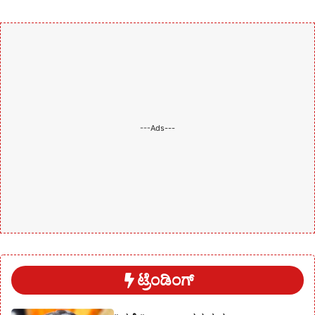
---Ads---
ಟ್ರೆಂಡಿಂಗ್