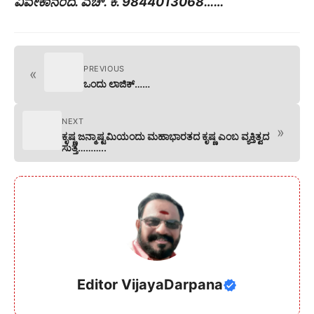
ವಿವೇಕಾನಂದ. ಎಚ್‌‌. ಕೆ. 9844013068……
PREVIOUS
«
ಒಂದು ಲಾಜಿಕ್……
NEXT
»
ಕೃಷ್ಣ ಜನ್ಮಾಷ್ಟಮಿಯಂದು ಮಹಾಭಾರತದ ಕೃಷ್ಣ ಎಂಬ ವ್ಯಕ್ತಿತ್ವದ
ಸುತ್ತ………..
Editor VijayaDarpana