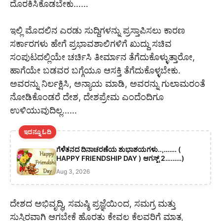
ದೊರಕಿಸಿಕೊಡಬೇಕು……
ಇಲ್ಲಿ ಮೊದಲಿನ ಎರಡು ಸುದ್ದಿಗಳನ್ನು ಪ್ರಸ್ತಾಪಿಸಲು ಕಾರಣ
ಸರ್ಕಾರಗಳು ಹೇಗೆ ಪ್ರಭಾವಶಾಲಿಗಳಿಗೆ ಖುದ್ದು ಸಚಿವ
ಸಂಪುಟದಲ್ಲಿಯೇ ಚರ್ಚಿಸಿ ತೀರ್ಮಾನ ತೆಗೆದುಕೊಳ್ಳುತ್ತಾರೋ,
ಹಾಗೆಯೇ ಬಡವರ ಬಗ್ಗೆಯೂ ಆಸಕ್ತಿ ತೆಗೆದುಕೊಳ್ಳಬೇಕು.
ಅವರನ್ನು ನಿರ್ಲಕ್ಷಿಸಿ, ಅನ್ಯಾಯ ಮಾಡಿ, ಅವರನ್ನು ಗುಲಾಮರಂತೆ
ನೋಡಿಕೊಂಡರೆ ದೇಶ, ದೇಶಪ್ರೇಮ ಎಂದೆಂದಿಗೂ
ಉಳಿಯುವುದಿಲ್ಲ……
ಇದನ್ನೂ ಓದಿ
ಗೆಳೆತನದ ದಿನಾಚರಣೆಯ ಶುಭಾಶಯಗಳು..,……. (
HAPPY FRIENDSHIP DAY ) ಆಗಸ್ಟ್ 2………)
Aug 3, 2026
ದೇಶದ ಅಭಿವೃದ್ಧಿ, ಸಮಷ್ಠಿ ಪ್ರಜ್ಞೆಯಿಂದ, ಸಮಗ್ರ ಮತ್ತು
ಸುಸ್ಥಿರವಾಗಿ ಆಗಬೇಕೆ ಹೊರತು ಕೇವಲ ಕೆಲವರಿಗೆ ಮಾತ್ರ