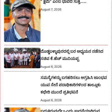
” ಕ್ಷಮೆ” ಎಂಬ ಭಾವದ ಸುತ್ತ……
August 7, 2026
ದೊಡ್ಡಬಳ್ಳಾಪುರದಲ್ಲಿ ಬರ ಅಧ್ಯಯನ ನಡೆಸಿದ
ಸಚಿವ ಕೆ.ಹೆಚ್ ಮುನಿಯಪ್ಪ
August 6, 2026
ಸಮಸ್ಯೆಗಳನ್ನು ಬಗಹರಿಸಲು ಆಗ್ರಹಿಸಿ ಜಾಂಭವ
ಯುವ ಸೇನೆ ಪದಾಧಿಕಾರಿಗಳಿಂದ ತಾಲ್ಲೂಕು
ಕಛೇರಿ ಮುಂದೆ ಪ್ರತಿಭಟನೆ
August 6, 2026
ಬದುಕಿರುವುದೇ ಒಂದು ಸಾಧನೆಯಾಗಿರುವ