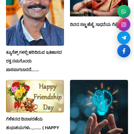
ದಿನದ ಸಣ್ಣ ಹೆಜ್ಜೆ, ಸಾಧನೆಯ ಗೆಜ್ಜೆ
ಕ್ಯೂಸೆಕ್ಸ್ ಗಳಲ್ಲಿ ಹರಿದಿರುವ ಇತಿಹಾಸದ
ರಕ್ತ ನಮಗೊಂದು
ಪಾಠವಾಗಬಾರದೆ…….
ಗೆಳೆತನದ ದಿನಾಚರಣೆಯ
ಶುಭಾಶಯಗಳು..,……. ( HAPPY