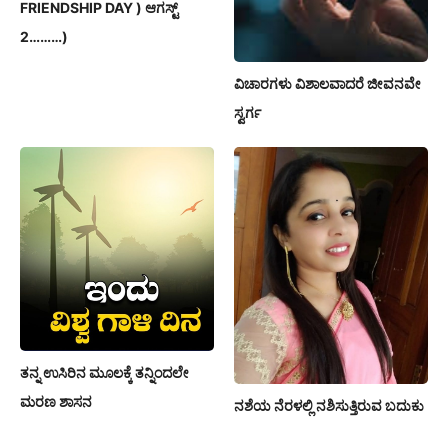
FRIENDSHIP DAY ) ಆಗಸ್ಟ್
2………)
ವಿಚಾರಗಳು ವಿಶಾಲವಾದರೆ ಜೀವನವೇ
ಸ್ವರ್ಗ
ತನ್ನ ಉಸಿರಿನ ಮೂಲಕ್ಕೆ ತನ್ನಿಂದಲೇ
ಮರಣ ಶಾಸನ
ನಶೆಯ ನೆರಳಲ್ಲಿ ನಶಿಸುತ್ತಿರುವ ಬದುಕು