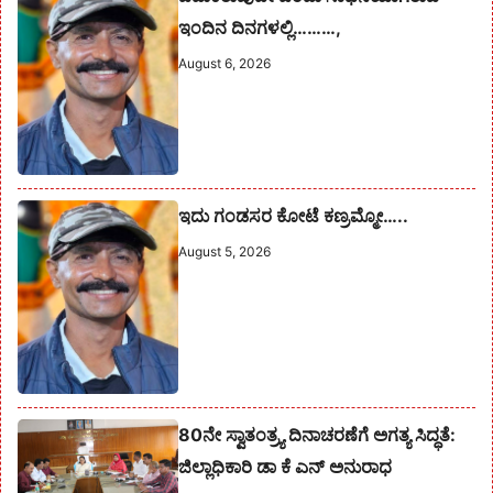
ಇಂದಿನ ದಿನಗಳಲ್ಲಿ………,
August 6, 2026
ಇದು ಗಂಡಸರ ಕೋಟೆ ಕಣ್ರಮ್ಮೋ…..
August 5, 2026
80ನೇ ಸ್ವಾತಂತ್ರ್ಯ ದಿನಾಚರಣೆಗೆ ಅಗತ್ಯ ಸಿದ್ಧತೆ:
ಜಿಲ್ಲಾಧಿಕಾರಿ ಡಾ ಕೆ ಎನ್ ಅನುರಾಧ