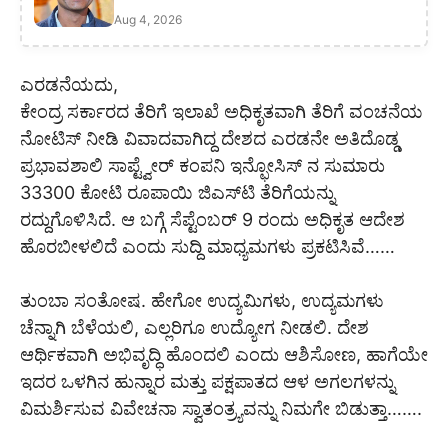
Aug 4, 2026
ಎರಡನೆಯದು,
ಕೇಂದ್ರ ಸರ್ಕಾರದ ತೆರಿಗೆ ಇಲಾಖೆ ಅಧಿಕೃತವಾಗಿ ತೆರಿಗೆ ವಂಚನೆಯ
ನೋಟಿಸ್ ನೀಡಿ ವಿವಾದವಾಗಿದ್ದ ದೇಶದ ಎರಡನೇ ಅತಿದೊಡ್ಡ
ಪ್ರಭಾವಶಾಲಿ ಸಾಪ್ಟ್ವೇರ್ ಕಂಪನಿ ಇನ್ಫೋಸಿಸ್ ನ ಸುಮಾರು
33300 ಕೋಟಿ ರೂಪಾಯಿ ಜಿಎಸ್‌ಟಿ ತೆರಿಗೆಯನ್ನು
ರದ್ದುಗೊಳಿಸಿದೆ. ಆ ಬಗ್ಗೆ ಸೆಪ್ಟೆಂಬರ್ 9 ರಂದು ಅಧಿಕೃತ ಆದೇಶ
ಹೊರಬೀಳಲಿದೆ ಎಂದು ಸುದ್ದಿ ಮಾಧ್ಯಮಗಳು ಪ್ರಕಟಿಸಿವೆ……
ತುಂಬಾ ಸಂತೋಷ. ಹೇಗೋ ಉದ್ಯಮಿಗಳು, ಉದ್ಯಮಗಳು
ಚೆನ್ನಾಗಿ ಬೆಳೆಯಲಿ, ಎಲ್ಲರಿಗೂ ಉದ್ಯೋಗ ನೀಡಲಿ. ದೇಶ
ಆರ್ಥಿಕವಾಗಿ ಅಭಿವೃದ್ಧಿ ಹೊಂದಲಿ ಎಂದು ಆಶಿಸೋಣ, ಹಾಗೆಯೇ
ಇದರ ಒಳಗಿನ ಹುನ್ನಾರ ಮತ್ತು ಪಕ್ಷಪಾತದ ಆಳ ಅಗಲಗಳನ್ನು
ವಿಮರ್ಶಿಸುವ ವಿವೇಚನಾ ಸ್ವಾತಂತ್ರ್ಯವನ್ನು ನಿಮಗೇ ಬಿಡುತ್ತಾ…….