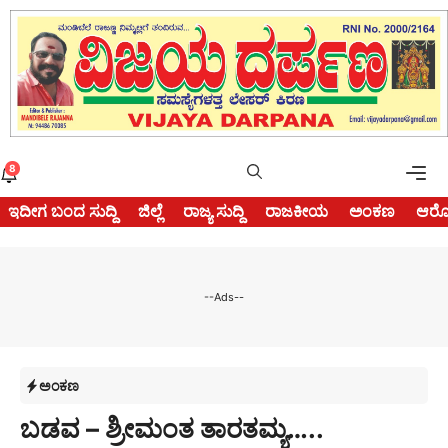
Skip
to
content
Me
8
ಇದೀಗ ಬಂದ ಸುದ್ದಿ
ಜಿಲ್ಲೆ
ರಾಜ್ಯ ಸುದ್ದಿ
ರಾಜಕೀಯ
ಅಂಕಣ
ಆರೋ
--Ads--
ಅಂಕಣ
ಬಡವ – ಶ್ರೀಮಂತ ತಾರತಮ್ಯ…..