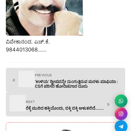
ವಿವೇಕಾನಂದ. ಎಚ್.ಕೆ.
9844013068……
PREVIOUS
«
‘ಉಳಿಯ’ ದ್ವೀಪವನ್ನೇ ನುಂಗುತ್ತಿರುವ ಮರಳು ಮಾಫಿಯಾ :
CSಗೆ ಪರಿಸರ ಹೋರಾಟಗಾರ ದೂರು
NEXT
»
ರೆಕ್ಕೆ ಮುರಿದ ಹಕ್ಕಿಯೊಂದು, ಬಿಕ್ಕಿ ಬಿಕ್ಕಿ ಅಳುತಲಿದೆ……..