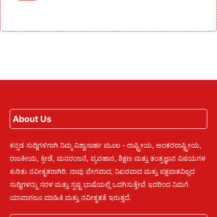
About Us
ಕನ್ನಡ ಸುದ್ದಿಗಳಿಗಾಗಿ ನಿಮ್ಮ ವಿಶ್ವಾಸಾರ್ಹ ಮೂಲ - ರಾಷ್ಟ್ರೀಯ, ಅಂತರರಾಷ್ಟ್ರೀಯ,
ರಾಜಕೀಯ, ಕ್ರೀಡೆ, ಮನರಂಜನೆ, ವ್ಯವಹಾರ, ಶಿಕ್ಷಣ ಮತ್ತು ತಂತ್ರಜ್ಞಾನ ವಿಷಯಗಳ
ಕುರಿತು ನವೀಕೃತರಾಗಿರಿ. ನಾವು ವೇಗವಾದ, ನಿಖರವಾದ ಮತ್ತು ಪಕ್ಷಪಾತವಿಲ್ಲದ
ಸುದ್ದಿಗಳನ್ನು ಸರಳ ಮತ್ತು ಸ್ಪಷ್ಟ ಭಾಷೆಯಲ್ಲಿ ಒದಗಿಸುತ್ತೇವೆ ಇದರಿಂದ ನಿಮಗೆ
ಯಾವಾಗಲೂ ಮಾಹಿತಿ ಮತ್ತು ನವೀಕೃತತೆ ಇರುತ್ತದೆ.