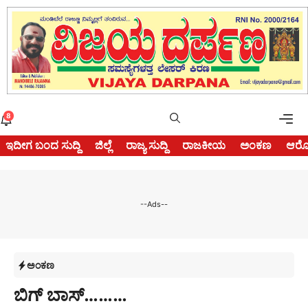
Skip
to
content
Me
8
ಇದೀಗ ಬಂದ ಸುದ್ದಿ
ಜಿಲ್ಲೆ
ರಾಜ್ಯ ಸುದ್ದಿ
ರಾಜಕೀಯ
ಅಂಕಣ
ಆರೋ
--Ads--
ಅಂಕಣ
ಬಿಗ್ ಬಾಸ್………