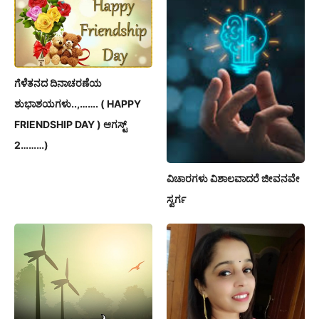
ಗೆಳೆತನದ ದಿನಾಚರಣೆಯ
ಶುಭಾಶಯಗಳು..,……. ( HAPPY
FRIENDSHIP DAY ) ಆಗಸ್ಟ್
2………)
ವಿಚಾರಗಳು ವಿಶಾಲವಾದರೆ ಜೀವನವೇ
ಸ್ವರ್ಗ