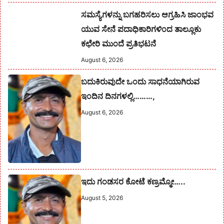
ಸಮಸ್ಯೆಗಳನ್ನು ಬಗಹರಿಸಲು ಆಗ್ರಹಿಸಿ ಜಾಂಭವ
ಯುವ ಸೇನೆ ಪದಾಧಿಕಾರಿಗಳಿಂದ ತಾಲ್ಲೂಕು
ಕಛೇರಿ ಮುಂದೆ ಪ್ರತಿಭಟನೆ
August 6, 2026
ಬದುಕಿರುವುದೇ ಒಂದು ಸಾಧನೆಯಾಗಿರುವ
ಇಂದಿನ ದಿನಗಳಲ್ಲಿ………,
August 6, 2026
ಇದು ಗಂಡಸರ ಕೋಟೆ ಕಣ್ರಮ್ಮೋ…..
August 5, 2026