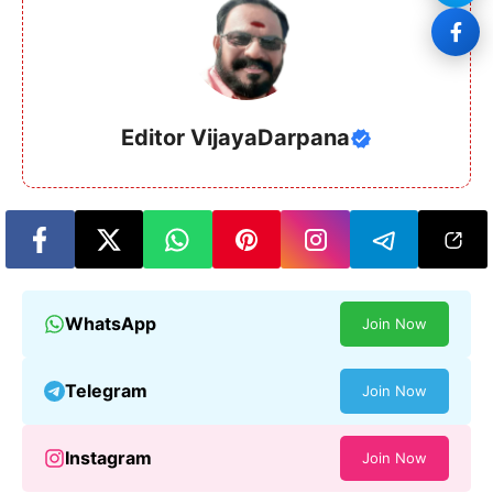
Editor VijayaDarpana
WhatsApp
Join Now
Telegram
Join Now
Instagram
Join Now