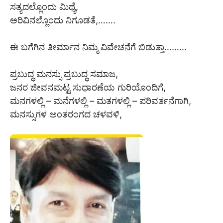
ಸತ್ಯದಲ್ಲೊಂದು ಮಿಥ್ಯೆ,
ಅರಿವಿನಲ್ಲೊಂದು ನಿಗೂಡತೆ,…….
ಈ ಬಗೆಗಿನ ತೀರ್ಮಾನ ನಿಮ್ಮ ವಿವೇಚನೆಗೆ ಬಿಡುತ್ತಾ………
ಪ್ರಬುದ್ಧ ಮನಸ್ಸು ಪ್ರಬುದ್ಧ ಸಮಾಜ,
ಜನರ ಜೀವನಮಟ್ಟ ಸುಧಾರಣೆಯ ಗುರಿಯೊಂದಿಗೆ,
ಮನಗಳಲ್ಲಿ – ಮನೆಗಳಲ್ಲಿ – ಮತಗಳಲ್ಲಿ – ಪರಿವರ್ತನೆಗಾಗಿ,
ಮನಸ್ಸುಗಳ ಅಂತರಂಗದ ಚಳವಳಿ,