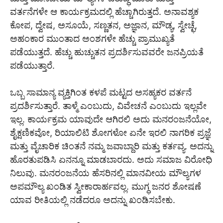
ವರ್ತನೆಗಳೇ ಆ ಕಾರ್ಯಕ್ರಮದಲ್ಲಿ ಹೆಚ್ಚಾಗಿರುತ್ತದೆ. ಅನಾವಶ್ಯಕ
ಕೋಪ, ದ್ವೇಷ, ಅಸೂಯೆ, ಸಣ್ಣತನ, ಅಜ್ಞಾನ, ಮೌಡ್ಯ, ಸ್ವೇಚ್ಛೆ,
ಅಹಂಕಾರ ಮುಂತಾದ ಅಂಶಗಳೇ ಹೆಚ್ಚು ಪ್ರಾಮುಖ್ಯತೆ
ಪಡೆಯುತ್ತದೆ. ಹೆಚ್ಚು ಹುಚ್ಚುತನ ಪ್ರದರ್ಶಿಸುವವರೇ ಜನಪ್ರಿಯತೆ
ಪಡೆಯುತ್ತಾರೆ.
ಒಬ್ಬ ಸಾಮಾನ್ಯ ವ್ಯಕ್ತಿಗಿಂತ ಕಳಪೆ ಮಟ್ಟದ ಅಸಹ್ಯಕರ ವರ್ತನೆ
ಪ್ರದರ್ಶಿಸುತ್ತಾರೆ. ತಾಳ್ಮೆ ಎಂಬುದು, ವಿವೇಚನೆ ಎಂಬುದು ಇಲ್ಲವೇ
ಇಲ್ಲ. ಕಾರ್ಯಕ್ರಮ ಯಾವುದೇ ಆಗಿರಲಿ ಅದು ಮನರಂಜನೆಯೋ,
ಶೈಕ್ಷಣಿಕವೋ, ರಿಯಾಲಿಟಿ ಶೋಗಳೋ ಏನೇ ಇರಲಿ ನಾಗರಿಕ ಪ್ರಜ್ಞೆ
ಮತ್ತು ವೈಚಾರಿಕ ಚಿಂತನೆ ನಮ್ಮ ಜವಾಬ್ದಾರಿ ಮತ್ತು ಕರ್ತವ್ಯ. ಅದನ್ನು
ಹೊರತುಪಡಿಸಿ ಏನನ್ನೂ ಮಾಡಬಾರದು. ಅದು ಸಮಾಜ ವಿರೋಧಿ
ನಿಲುವು. ಮನರಂಜನೆಯ ಹೆಸರಿನಲ್ಲಿ ಮಾನವೀಯ ಮೌಲ್ಯಗಳ
ಅಪಮೌಲ್ಯ ಖಂಡಿತ ಸ್ವೀಕಾರಾರ್ಹವಲ್ಲ. ಮುಗ್ಧ ಜನರ ಶೋಷಣೆ
ಯಾವ ರೀತಿಯಲ್ಲಿ ನಡೆದರೂ ಅದನ್ನು ಖಂಡಿಸಬೇಕು.