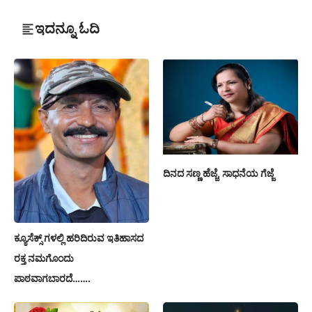
ಇದನ್ನೂ ಓದಿ
ದಿನದ ಸಣ್ಣ ಹೆಜ್ಜೆ, ಸಾಧನೆಯ ಗೆಜ್ಜೆ
ಕ್ಯೂಸೆಕ್ಸ್ ಗಳಲ್ಲಿ ಹರಿದಿರುವ ಇತಿಹಾಸದ
ರಕ್ತ ನಮಗೊಂದು
ಪಾಠವಾಗಬಾರದೆ…….