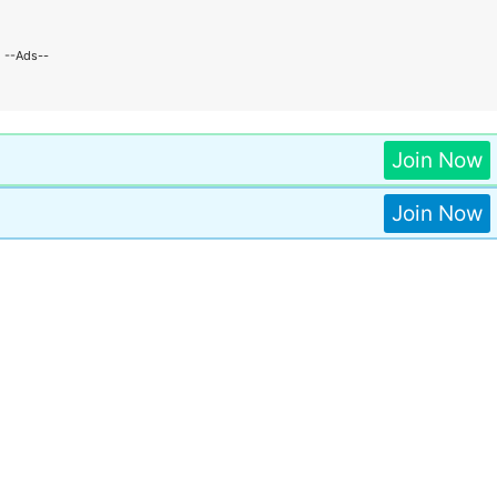
--Ads--
Join Now
Join Now