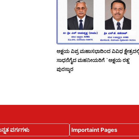
ಅಕ್ಷಯ ವಿಪ್ರ ಮಹಾಸಭಾದಿಂದ ವಿವಿಧ ಕ್ಷೇತ್ರದಲ್ಲ
ಸಾಧನೆಗೈದ ಮಹನೀಯರಿಗೆ `ಅಕ್ಷಯ ರತ್ನ’
ಪುರಸ್ಕಾರ
ನ್ನತ ವರ್ಗಗಳು
Importaint Pages