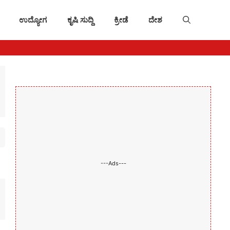
ಉದ್ಯೋಗ
ಕೃಷಿ ಸುದ್ದಿ
ಕ್ರೀಡೆ
ದೇಶ
---Ads---