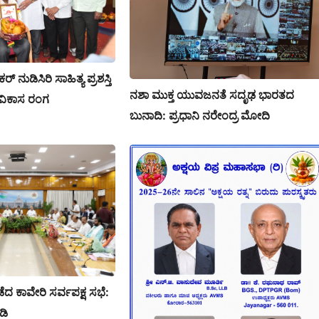
 ನುಡಿಸಿರಿ ಸಾಹಿತ್ಯ ಪ್ರಶಸ್ತಿ
ನಶಾ ಮುಕ್ತ ಯುವಜನತೆ ಸದೃಢ ಭಾರತದ
 ವಿಕಾಸ ರಂಗ
ಬುನಾದಿ: ಪ್ರಧಾನಿ ನರೇಂದ್ರ ಮೋದಿ
ನಡೆದ ಕಾವೇರಿ ಸರ್ವಪಕ್ಷ ಸಭೆ:
ುಡಿ