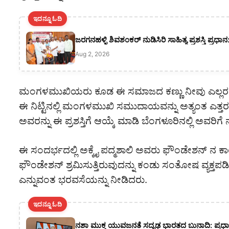
ಇದನ್ನೂ ಓದಿ
ಜರಗನಹಳ್ಳಿ ಶಿವಶಂಕರ್ ನುಡಿಸಿರಿ ಸಾಹಿತ್ಯ ಪ್ರಶಸ್ತಿ ಪ್ರ
Aug 2, 2026
ಮಂಗಳಮುಖಿಯರು ಕೂಡ ಈ ಸಮಾಜದ ಕಣ್ಣು ನೀವು ಎಲ್ಲರಂತೆ 
ಈ ನಿಟ್ಟಿನಲ್ಲಿ ಮಂಗಳಮುಖಿ ಸಮುದಾಯವನ್ನು ಅತ್ಯಂತ ಎತ್ತರ ಮಟ
ಅವರನ್ನು ಈ ಪ್ರಶಸ್ತಿಗೆ ಆಯ್ಕೆ ಮಾಡಿ ಬೆಂಗಳೂರಿನಲ್ಲಿ ಅವರಿ
ಈ ಸಂದರ್ಭದಲ್ಲಿ ಅಕ್ಕೈ ಪದ್ಮಶಾಲಿ ಅವರು ಫೌಂಡೇಶನ್ ನ ಕಾ
ಫೌಂಡೇಶನ್ ಶ್ರಮಿಸುತ್ತಿರುವುದನ್ನು ಕಂಡು ಸಂತೋಷ ವ್ಯಕ್ತಪಡಿಸಿ
ಎನ್ನುವಂತ ಭರವಸೆಯನ್ನು ನೀಡಿದರು.
ಇದನ್ನೂ ಓದಿ
ನಶಾ ಮುಕ್ತ ಯುವಜನತೆ ಸದೃಢ ಭಾರತದ ಬುನಾದಿ: ಪ್ರಧಾ