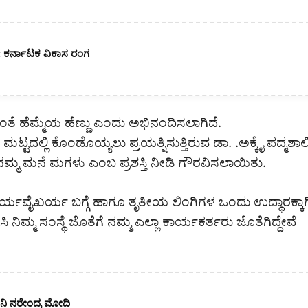
ಧಾನ: ಕರ್ನಾಟಕ ವಿಕಾಸ ರಂಗ
ಹೆಮ್ಮೆಯ ಹೆಣ್ಣು ಎಂದು ಅಭಿನಂದಿಸಲಾಗಿದೆ.
್ಟದಲ್ಲಿ ಕೊಂಡೊಯ್ಯಲು ಪ್ರಯತ್ನಿಸುತ್ತಿರುವ ಡಾ. .ಅಕ್ಕೈ ಪದ್ಮಶಾಲ
ಗೆ ನಮ್ಮ ಮನೆ ಮಗಳು ಎಂಬ ಪ್ರಶಸ್ತಿ ನೀಡಿ ಗೌರವಿಸಲಾಯಿತು.
ರ್ಯವೈಖರ್ಯ ಬಗ್ಗೆ ಹಾಗೂ ತೃತೀಯ ಲಿಂಗಿಗಳ ಒಂದು ಉದ್ಧಾರಕ್ಕಾಗ
 ನಿಮ್ಮ ಸಂಸ್ಥೆ ಜೊತೆಗೆ ನಮ್ಮ ಎಲ್ಲಾ ಕಾರ್ಯಕರ್ತರು ಜೊತೆಗಿದ್ದೇವೆ
ನಿ ನರೇಂದ್ರ ಮೋದಿ