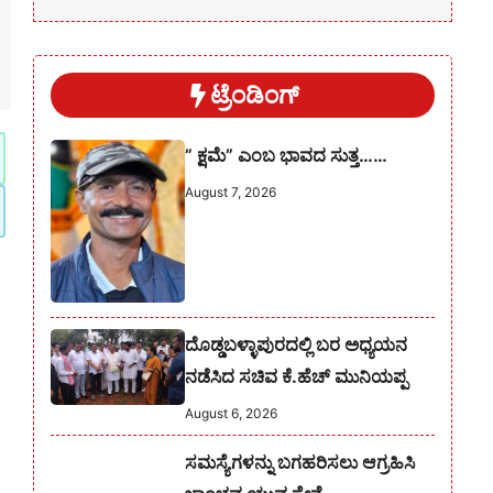
ಟ್ರೆಂಡಿಂಗ್
” ಕ್ಷಮೆ” ಎಂಬ ಭಾವದ ಸುತ್ತ……
August 7, 2026
ದೊಡ್ಡಬಳ್ಳಾಪುರದಲ್ಲಿ ಬರ ಅಧ್ಯಯನ
ನಡೆಸಿದ ಸಚಿವ ಕೆ.ಹೆಚ್ ಮುನಿಯಪ್ಪ
August 6, 2026
ಸಮಸ್ಯೆಗಳನ್ನು ಬಗಹರಿಸಲು ಆಗ್ರಹಿಸಿ