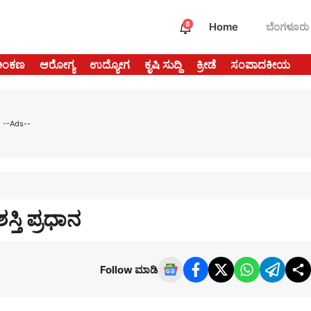
8
Home
ಬೆಂಗಳೂರು
ಅಂಕಣ
ಆರೋಗ್ಯ
ಉದ್ಯೋಗ
ಕೃಷಿ ಸುದ್ದಿ
ಕ್ರೀಡೆ
ಸಂಪಾದಕೀಯ
--Ads--
ತಿ ಪ್ರಧಾನ
Follow ಮಾಡಿ