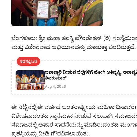
ಬೆಂಗಳೂರು: ಶ್ರೀ ಮಹಾ ತಪಸ್ವಿ ಫೌಂಡೇಶನ್ (ರಿ) ಸಂಸ್ಥೆಯ
ಮತ್ತು ವಿಶೇಷವಾದ ಅಭಿಯಾನವನ್ನು ಮಾಡುತ್ತಾ ಬಂದಿರುತ್ತದೆ.
ಇದನ್ನೂ ಓದಿ
ಜವಾಬ್ದಾರಿ ನೀಡುವ ಜಿಲ್ಲೆಗಳಿಗೆ ಹೋಗಿ ಅತಿವೃಷ್ಟಿ, ಅನಾವೃ
ಶಿವಕುಮಾರ್
Aug 4, 2026
ಈ ನಿಟ್ಟಿನಲ್ಲಿ ಈ ವರ್ಷದ ಅಂತರಾಷ್ಟ್ರೀಯ ಮಹಿಳಾ ದಿ
ವಿಶೇಷವಾದಂತಹ ಸ್ಥಾನಮಾನ ನೀಡುವ ಸಲುವಾಗಿ ಸಮಾಜದಲ್ಲಿ
ಸಮಾಜದಲ್ಲಿ ಅಪಾರ ಸಾಧನೆಯನ್ನು ಮಾಡಿರುವಂತಹ ಮಂಗಳ ಮು
ಪ್ರಶಸ್ತಿಯನ್ನು ನೀಡಿ ಗೌರವಿಸಲಾಯಿತು.