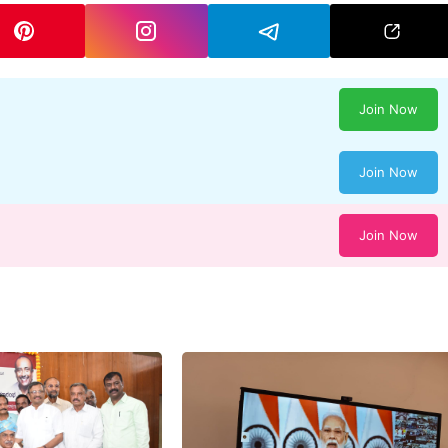
Join Now
Join Now
Join Now