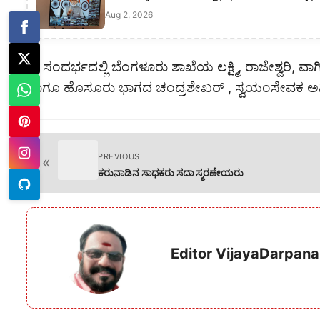
Aug 2, 2026
ಈ ಸಂದರ್ಭದಲ್ಲಿ ಬೆಂಗಳೂರು ಶಾಖೆಯ ಲಕ್ಷ್ಮಿ, ರಾಜೇಶ್ವರಿ, 
ಹಾಗೂ ಹೊಸೂರು ಭಾಗದ ಚಂದ್ರಶೇಖರ್ , ಸ್ವಯಂಸೇವಕ ಅನಿಲ್
PREVIOUS
«
ಕರುನಾಡಿನ ಸಾಧಕರು ಸದಾ ಸ್ಮರಣೇಯರು
Editor VijayaDarpana