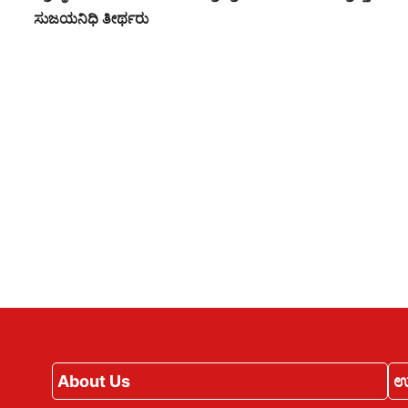
ಸುಜಯನಿಧಿ ತೀರ್ಥರು
About Us
ಉ