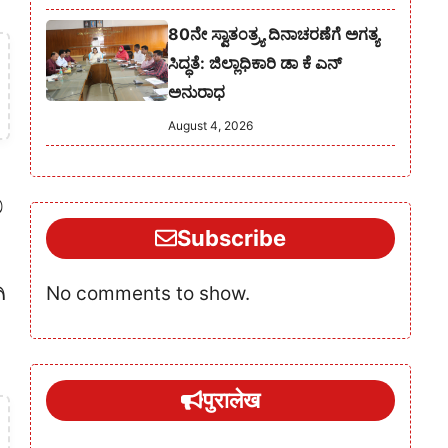
80ನೇ ಸ್ವಾತಂತ್ರ್ಯ ದಿನಾಚರಣೆಗೆ ಅಗತ್ಯ
ಸಿದ್ಧತೆ: ಜಿಲ್ಲಾಧಿಕಾರಿ ಡಾ ಕೆ ಎನ್
ಅನುರಾಧ
August 4, 2026
ಿ
Subscribe
No comments to show.
ಿ
पुरालेख