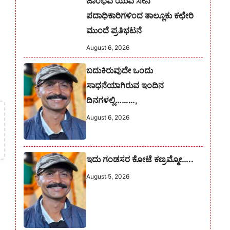
ಜಾಂಭವ ಯುವ ಸೇನೆ
ಪದಾಧಿಕಾರಿಗಳಿಂದ ತಾಲ್ಲೂಕು ಕಛೇರಿ
ಮುಂದೆ ಪ್ರತಿಭಟನೆ
August 6, 2026
ಬದುಕಿರುವುದೇ ಒಂದು
ಸಾಧನೆಯಾಗಿರುವ ಇಂದಿನ
ದಿನಗಳಲ್ಲಿ………,
August 6, 2026
ಇದು ಗಂಡಸರ ಕೋಟೆ ಕಣ್ರಮ್ಮೋ…..
August 5, 2026