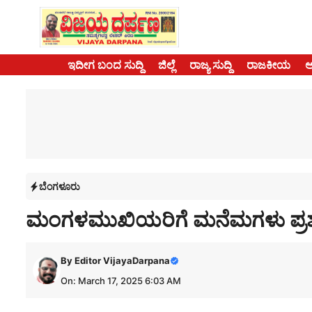
Skip
to
content
ಇದೀಗ ಬಂದ ಸುದ್ದಿ
ಜಿಲ್ಲೆ
ರಾಜ್ಯ ಸುದ್ದಿ
ರಾಜಕೀಯ
ಬೆಂಗಳೂರು
ಮಂಗಳಮುಖಿಯರಿಗೆ ಮನೆಮಗಳು ಪ್ರಶಸ್
By
Editor VijayaDarpana
On: March 17, 2025 6:03 AM