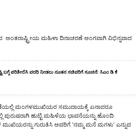
ಿಂದ ಅಂತರಾಷ್ಟ್ರೀಯ ಮಹಿಳಾ ದಿನಾಚರಣೆ ಅಂಗವಾಗಿ ವಿಭಿನ್ನವಾದ
ಷ್ಟಿ ಬಗ್ಗೆ ಪರಿಶೀಲಿಸಿ ವರದಿ ನೀಡಲು ನೂತನ ಸಚಿವರಿಗೆ ಸೂಚನೆ: ಸಿಎಂ ಡಿ ಕೆ
ನಾಚರಣೆಯಲ್ಲಿ ಮಂಗಳಮುಖಿಯರ ಸಮುದಾಯಕ್ಕೆ ಏನಾದರೂ
 ಪುರುಷರಾಗಿ ಹುಟ್ಟಿ ಮಹಿಳೆಯ ಭಾವನೆಯನ್ನು ಹೊಂದಿ
ಖಿಯರನ್ನು ಗುರುತಿಸಿ ಅವರಿಗೆ ‘ನಮ್ಮ ಮನೆ ಮಗಳು’ ಎನ್ನುವ