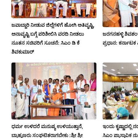
ಜವಾಬ್ದಾರಿ ನೀಡುವ ಜಿಲ್ಲೆಗಳಿಗೆ ಹೋಗಿ ಅತಿವೃಷ್ಟಿ,
ಜರಗನಹಳ್ಳಿ ಶಿವಶಂಕರ್
ಅನಾವೃಷ್ಟಿ ಬಗ್ಗೆ ಪರಿಶೀಲಿಸಿ ವರದಿ ನೀಡಲು
ಪ್ರಧಾನ: ಕರ್ನಾಟಕ
ನೂತನ ಸಚಿವರಿಗೆ ಸೂಚನೆ: ಸಿಎಂ ಡಿ ಕೆ
ಶಿವಕುಮಾರ್
ಇಂದು ಕೃಷ್ಣಾದಲ್ಲಿ 
ಧರ್ಮ ಉಳಿದರೆ ಮನುಷ್ಯ ಉಳಿಯುತ್ತಾನೆ,
ಸಿಎಂ ಪ್ರಾಸ್ತಾವಿಕ ನ
ಬ್ರಾಹ್ಮಣರು ಸಂಘಟಿತರಾಗಬೇಕು :ಶ್ರೀ ಶ್ರೀ