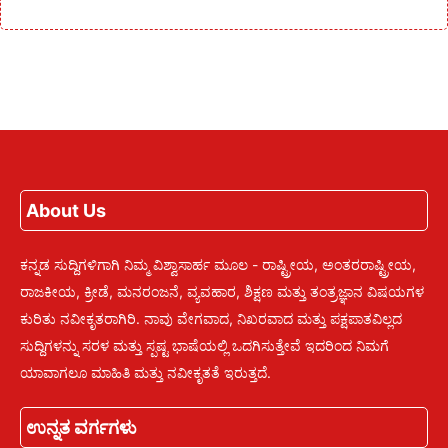
About Us
ಕನ್ನಡ ಸುದ್ದಿಗಳಿಗಾಗಿ ನಿಮ್ಮ ವಿಶ್ವಾಸಾರ್ಹ ಮೂಲ - ರಾಷ್ಟ್ರೀಯ, ಅಂತರರಾಷ್ಟ್ರೀಯ,
ರಾಜಕೀಯ, ಕ್ರೀಡೆ, ಮನರಂಜನೆ, ವ್ಯವಹಾರ, ಶಿಕ್ಷಣ ಮತ್ತು ತಂತ್ರಜ್ಞಾನ ವಿಷಯಗಳ
ಕುರಿತು ನವೀಕೃತರಾಗಿರಿ. ನಾವು ವೇಗವಾದ, ನಿಖರವಾದ ಮತ್ತು ಪಕ್ಷಪಾತವಿಲ್ಲದ
ಸುದ್ದಿಗಳನ್ನು ಸರಳ ಮತ್ತು ಸ್ಪಷ್ಟ ಭಾಷೆಯಲ್ಲಿ ಒದಗಿಸುತ್ತೇವೆ ಇದರಿಂದ ನಿಮಗೆ
ಯಾವಾಗಲೂ ಮಾಹಿತಿ ಮತ್ತು ನವೀಕೃತತೆ ಇರುತ್ತದೆ.
ಉನ್ನತ ವರ್ಗಗಳು