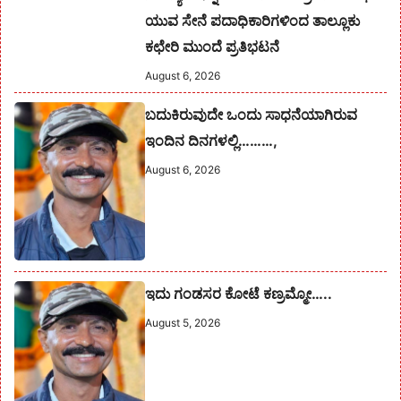
ಯುವ ಸೇನೆ ಪದಾಧಿಕಾರಿಗಳಿಂದ ತಾಲ್ಲೂಕು
ಕಛೇರಿ ಮುಂದೆ ಪ್ರತಿಭಟನೆ
August 6, 2026
ಬದುಕಿರುವುದೇ ಒಂದು ಸಾಧನೆಯಾಗಿರುವ
ಇಂದಿನ ದಿನಗಳಲ್ಲಿ………,
August 6, 2026
ಇದು ಗಂಡಸರ ಕೋಟೆ ಕಣ್ರಮ್ಮೋ…..
August 5, 2026