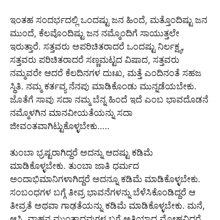
ಇಂತಹ ಸಂದರ್ಭದಲ್ಲಿ ಒಂದಷ್ಟು ಜನ ಹಿಂದೆ, ಮತ್ತೊಂದಿಷ್ಟು ಜನ
ಮುಂದೆ, ಕೆಲವೊಂದಿಷ್ಟು ಜನ ನಮ್ಮೊಂದಿಗೆ ಸಾಯುತ್ತಲೇ
ಇರುತ್ತಾರೆ. ಸತ್ತವರು ಅಪರಿಚಿತರಾದರೆ ಒಂದಷ್ಟು ನಿರ್ಲಕ್ಷ್ಯ,
ಸತ್ತವರು ಪರಿಚಿತರಾದರೆ ಸಣ್ಣಮಟ್ಟದ ವಿಷಾದ, ಸತ್ತವರು
ನಮ್ಮವರೇ ಆದರೆ ಕೆಲದಿನಗಳ ದುಃಖ, ಮತ್ತೆ ಎಂದಿನಂತೆ ಸಹಜ
ಸ್ಥಿತಿ. ನಮ್ಮ ಕರ್ತವ್ಯ ನೆನಪು ಮಾಡಿಕೊಂಡು ಮುನ್ನಡೆಯಬೇಕು.
ಜೊತೆಗೆ ಸಾವು ಸದಾ ನಮ್ಮ ಬೆನ್ನ ಹಿಂದೆ ಇದೆ ಎಂಬ ಭಾವದೊಡನೆ
ನಮ್ಮೊಳಗಿನ ಮಾನವೀಯತೆಯನ್ನು ಸದಾ
ಜೀವಂತವಾಗಿಟ್ಟುಕೊಳ್ಳಬೇಕು…..
ತುಂಬಾ ಭ್ರಷ್ಟರಾಗಿದ್ದರೆ ಅದನ್ನು ಆದಷ್ಟು ಕಡಿಮೆ
ಮಾಡಿಕೊಳ್ಳಬೇಕು. ತುಂಬಾ ಜಾತಿ ಧರ್ಮದ
ಅಂದಾಭಿಮಾನಿಗಳಾಗಿದ್ದರೆ ಅದನ್ನೂ ಕಡಿಮೆ ಮಾಡಿಕೊಳ್ಳಬೇಕು.
ಸಂಬಂಧಗಳ ಬಗ್ಗೆ ತೀವ್ರ ಭಾವನೆಗಳನ್ನು ಬೆಳೆಸಿಕೊಂಡಿದ್ದರೆ ಆ
ತೀವ್ರತೆ ಅಥವಾ ಗಾಢತೆಯನ್ನು ಕಡಿಮೆ ಮಾಡಿಕೊಳ್ಳಬೇಕು. ಮನೆ,
ಆಸ್ತಿ, ವಾಹನ ಮುಂತಾದವುಗಳ ಬಗ್ಗೆ ಅತಿಯಾದ ಮೋಹವಿದ್ದರೆ