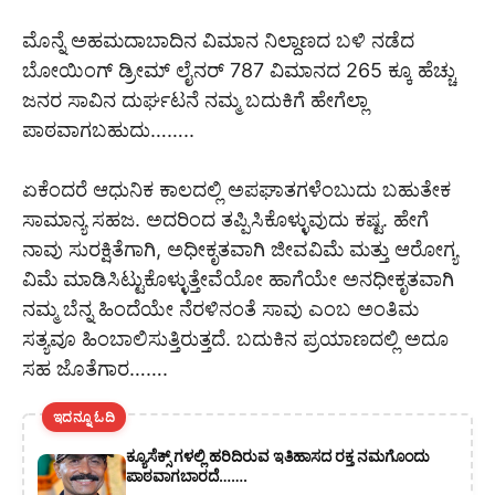
ಮೊನ್ನೆ ಅಹಮದಾಬಾದಿನ ವಿಮಾನ ನಿಲ್ದಾಣದ ಬಳಿ ನಡೆದ
ಬೋಯಿಂಗ್ ಡ್ರೀಮ್ ಲೈನರ್ 787 ವಿಮಾನದ 265 ಕ್ಕೂ ಹೆಚ್ಚು
ಜನರ ಸಾವಿನ ದುರ್ಘಟನೆ ನಮ್ಮ ಬದುಕಿಗೆ ಹೇಗೆಲ್ಲಾ
ಪಾಠವಾಗಬಹುದು……..
ಏಕೆಂದರೆ ಆಧುನಿಕ ಕಾಲದಲ್ಲಿ ಅಪಘಾತಗಳೆಂಬುದು ಬಹುತೇಕ
ಸಾಮಾನ್ಯ ಸಹಜ. ಅದರಿಂದ ತಪ್ಪಿಸಿಕೊಳ್ಳುವುದು ಕಷ್ಟ. ಹೇಗೆ
ನಾವು ಸುರಕ್ಷಿತೆಗಾಗಿ, ಅಧೀಕೃತವಾಗಿ ಜೀವವಿಮೆ ಮತ್ತು ಆರೋಗ್ಯ
ವಿಮೆ ಮಾಡಿಸಿಟ್ಟುಕೊಳ್ಳುತ್ತೇವೆಯೋ ಹಾಗೆಯೇ ಅನಧೀಕೃತವಾಗಿ
ನಮ್ಮ ಬೆನ್ನ ಹಿಂದೆಯೇ ನೆರಳಿನಂತೆ ಸಾವು ಎಂಬ ಅಂತಿಮ
ಸತ್ಯವೂ ಹಿಂಬಾಲಿಸುತ್ತಿರುತ್ತದೆ. ಬದುಕಿನ ಪ್ರಯಾಣದಲ್ಲಿ ಅದೂ
ಸಹ ಜೊತೆಗಾರ…….
ಇದನ್ನೂ ಓದಿ
ಕ್ಯೂಸೆಕ್ಸ್ ಗಳಲ್ಲಿ ಹರಿದಿರುವ ಇತಿಹಾಸದ ರಕ್ತ ನಮಗೊಂದು
ಪಾಠವಾಗಬಾರದೆ…….