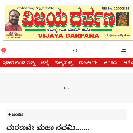
Skip
to
content
Me
8
ಇದೀಗ ಬಂದ ಸುದ್ದಿ
ಜಿಲ್ಲೆ
ರಾಜ್ಯ ಸುದ್ದಿ
ರಾಜಕೀಯ
ಅಂಕಣ
ಆರೋ
--Ads--
ಅಂಕಣ
ಮರಣವೇ ಮಹಾ ನವಮಿ…….