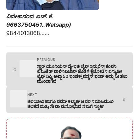
ವಿವೇಕಾನಂದ. ಎಚ್. ಕೆ.
9663750451..Watsapp)
9844013068……
PREVIOUS
ಸ್ಟಾರ್ ಯೂನಿಯನ್ ದೈ-ಇಚಿ ಲೈಫ್ ಇನ್ಸುರೆನ್ಸ್ ಕಂಪನಿ
«
ಲಿಮಿಟೆಡ್ ಪಾಲಿಸಿಬಜಾರ್ ಜೊತೆಗೆ ಕೈಜೋಡಿಸಿ ಎಸ್ಯುಡೀ
ಲೈಫ್ ನಿಫ್ಟಿ ಅಲ್ಫಾ 50 ಇಂಡೆಕ್ಸ್ ಪೆನ್ಶನ್ ಫಂಡ್ ಅನ್ನು ನೀಡಲು
ಮುಂದಾಗಿದೆ
NEXT
»
ಚಿರಂಜೀವಿ ಹಾಗೂ ಪವನ್ ಕಲ್ಯಾಣ್ ಅವರ ಸಮಾಜಮುಖಿ
ಚಿಂತನೆ ಮತ್ತು ಸೇವಾ ಮನೋಭಾವ ನಮಗೆ ಸ್ಫೂರ್ತಿ