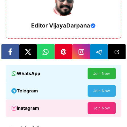
Editor VijayaDarpana
WhatsApp
Join Now
Telegram
Join Now
Instagram
Join Now