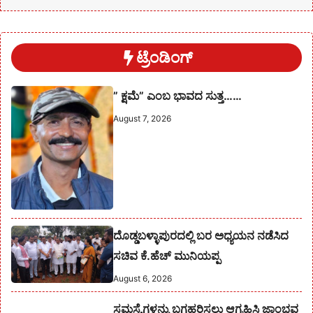
ಟ್ರೆಂಡಿಂಗ್
” ಕ್ಷಮೆ” ಎಂಬ ಭಾವದ ಸುತ್ತ……
August 7, 2026
ದೊಡ್ಡಬಳ್ಳಾಪುರದಲ್ಲಿ ಬರ ಅಧ್ಯಯನ ನಡೆಸಿದ
ಸಚಿವ ಕೆ.ಹೆಚ್ ಮುನಿಯಪ್ಪ
August 6, 2026
ಸಮಸ್ಯೆಗಳನ್ನು ಬಗಹರಿಸಲು ಆಗ್ರಹಿಸಿ ಜಾಂಭವ