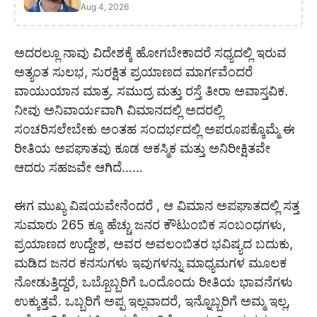
Aug 4, 2026
ಅದರಲ್ಲೂ ನಾವು ವಿದೇಶಕ್ಕೆ ಹೋಗಬೇಕಾದರೆ ಸಧ್ಯದಲ್ಲಿ ಇರುವ
ಅತ್ಯಂತ ಸುಲಭ, ಸುರಕ್ಷಿತ ಪ್ರಯಾಣದ ಮಾರ್ಗವೆಂದರೆ
ವಾಯುಯಾನ ಮಾತ್ರ. ಸಮುದ್ರ ಮತ್ತು ರಸ್ತೆ ತೀರಾ ಅವಾಸ್ತವಿಕ.
ನೀವು ಅನಿವಾರ್ಯವಾಗಿ ವಿಮಾನದಲ್ಲಿ ಅದರಲ್ಲಿ
ಸಂಚರಿಸಲೇಬೇಕು ಅಂತಹ ಸಂದರ್ಭದಲ್ಲಿ ಅಪರೂಪಕ್ಕೊಮ್ಮೆ ಈ
ರೀತಿಯ ಅಪಘಾತವು ಕೂಡ ಆಕಸ್ಮಿಕ ಮತ್ತು ಅನಿರೀಕ್ಷಿತವೇ
ಆದರು ಸಹಜವೇ ಆಗಿದೆ……
ಈಗ ಮುಖ್ಯ ವಿಷಯವೇನೆಂದರೆ , ಆ ವಿಮಾನ ಅಪಘಾತದಲ್ಲಿ ಸತ್ತ
ಸುಮಾರು 265 ಕ್ಕೂ ಹೆಚ್ಚು ಜನರ ಕೌಟುಂಬಿಕ ಸಂಬಂಧಗಳು,
ಪ್ರಯಾಣದ ಉದ್ದೇಶ, ಅವರ ಅವಲಂಬಿತರ ಭವಿಷ್ಯದ ಬದುಕು,
ಮಡಿದ ಜನರ ಕನಸುಗಳು ಇವುಗಳನ್ನು ಮಾಧ್ಯಮಗಳ ಮೂಲಕ
ನೋಡುತ್ತಿದ್ದರೆ, ಒಬ್ಬೊಬ್ಬರಿಗೆ ಒಂದೊಂದು ರೀತಿಯ ಭಾವನೆಗಳು
ಉಕ್ಕುತ್ತವೆ. ಒಬ್ಬರಿಗೆ ಅಪ್ಪ ಇಲ್ಲವಾದರೆ, ಇನ್ನೊಬ್ಬರಿಗೆ ಅಮ್ಮ ಇಲ್ಲ,