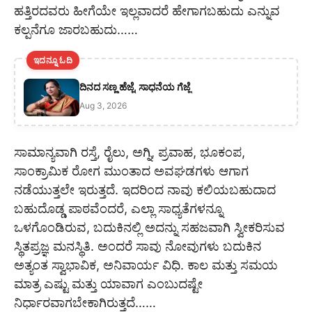
ಹತ್ತಿರದವರು ಹೀಗೆಯೇ ಇಲ್ಲವಾದರೆ ಹೇಗಾಗಬಹುದು ಎನ್ನುವ
ಕಲ್ಪನೆಗೂ ಜಾರಬಹುದು……
ಇದನ್ನೂ ಓದಿ
ದಿನದ ಸಣ್ಣ ಹೆಜ್ಜೆ, ಸಾಧನೆಯ ಗೆಜ್ಜೆ
Aug 3, 2026
ಸಾಮಾನ್ಯವಾಗಿ ರಸ್ತೆ, ರೈಲು, ಅಗ್ನಿ, ಪ್ರವಾಹ, ಭೂಕಂಪ,
ಸಾಂಕ್ರಾಮಿಕ ರೋಗ ಮುಂತಾದ ಅವಘಡಗಳು ಆಗಾಗ
ನಡೆಯುತ್ತಲೇ ಇರುತ್ತದೆ. ಇದರಿಂದ ನಾವು ಕಲಿಯಬಹುದಾದ
ಬಹುದೊಡ್ಡ ಪಾಠವೆಂದರೆ, ಎಲ್ಲಾ ಸಾಧ್ಯತೆಗಳನ್ನೂ
ಒಳಗೊಂಡಿರುವ, ಬದುಕಿನಲ್ಲಿ ಅದನ್ನು ಸಹಜವಾಗಿ ಸ್ವೀಕರಿಸುವ
ಸ್ಥಿತಪ್ರಜ್ಞ ಮನಸ್ಥಿತಿ. ಅಂದರೆ ಸಾವು ನೋವುಗಳು ಬದುಕಿನ
ಅತ್ಯಂತ ಸ್ವಾಭಾವಿಕ, ಅನಿವಾರ್ಯ ವಿಧಿ. ಕಾಲ ಮತ್ತು ಸಮಯ
ಮಾತ್ರ ಎಷ್ಟು ಮತ್ತು ಯಾವಾಗ ಎಂಬುದಷ್ಟೇ
ನಿರ್ಧಾರವಾಗಬೇಕಾಗಿರುತ್ತದೆ……