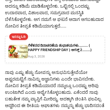
ಅದನ್ನೂ ಕಡಿಮೆ ಮಾಡಿಕೊಳ್ಳಬೇಕು. ಒಟ್ಟಿನಲ್ಲಿ ಒಂದಷ್ಟು
ಉದಾರವಾದ, ವಿಶಾಲವಾದ, ಸಮಗ್ರವಾದ ಮನಸ್ಥಿತಿ
ಬೆಳೆಸಿಕೊಳ್ಳಬೇಕು. ಆಗ ನಮಗೆ ಆ ಘಟನೆ ಆದಾಗ ಆಗಬಹುದಾದ
ನೋವಿನ ತೀವ್ರತೆ ಕಡಿಮೆಯಾಗುತ್ತದೆ…..
ಇದನ್ನೂ ಓದಿ
ಗೆಳೆತನದ ದಿನಾಚರಣೆಯ ಶುಭಾಶಯಗಳು..,……. (
HAPPY FRIENDSHIP DAY ) ಆಗಸ್ಟ್ 2………)
Aug 3, 2026
ನಾವು ಎಷ್ಟು ಹೆಚ್ಚು ನೋವನ್ನು ಅನುಭವಿಸುತ್ತೇವೆಯೋ
ಅಷ್ಟರಮಟ್ಟಿಗೆ ನಾವಿನ್ನು ಅಜ್ಞಾನಿಗಳು ಎಂದೇ ಭಾವಿಸಬೇಕು.
ನೋವಿನ ತೀವ್ರತೆ ಕಡಿಮೆಯಾದರೆ ನಮ್ಮಲ್ಲೂ ಒಂದಷ್ಟು ಅರಿವು
ಉಂಟಾಗಿದೆ ಎಂದು ಅರ್ಥೈಸಿಕೊಳ್ಳಬಹುದು. ಏಕೆಂದರೆ ಸಾವು
ಬಹುತೇಕ ನಮ್ಮ ವ್ಯಾಪ್ತಿಗೆ ಮೀರಿದ್ದು. ಅದಕ್ಕಾಗಿ ಚಿಂತಿಸಿ ಫಲವಿಲ್ಲ.
ಆದ್ದರಿಂದ ಈ ರೀತಿಯ ಆಘಾತಗಳು ನಮ್ಮನ್ನು ಹೆಚ್ಚು ಭಾದಿಸದಂತೆ