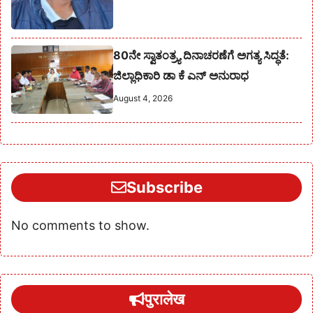
80ನೇ ಸ್ವಾತಂತ್ರ್ಯ ದಿನಾಚರಣೆಗೆ ಅಗತ್ಯ ಸಿದ್ಧತೆ:
ಜಿಲ್ಲಾಧಿಕಾರಿ ಡಾ ಕೆ ಎನ್ ಅನುರಾಧ
August 4, 2026
Subscribe
No comments to show.
पुरालेख