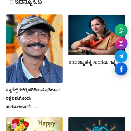
ಇದನ್ನೂ ಓದಿ
ದಿನದ ಸಣ್ಣ ಹೆಜ್ಜೆ, ಸಾಧನೆಯ ಗೆಜ್ಜೆ
ಕ್ಯೂಸೆಕ್ಸ್ ಗಳಲ್ಲಿ ಹರಿದಿರುವ ಇತಿಹಾಸದ
ರಕ್ತ ನಮಗೊಂದು
ಪಾಠವಾಗಬಾರದೆ…….