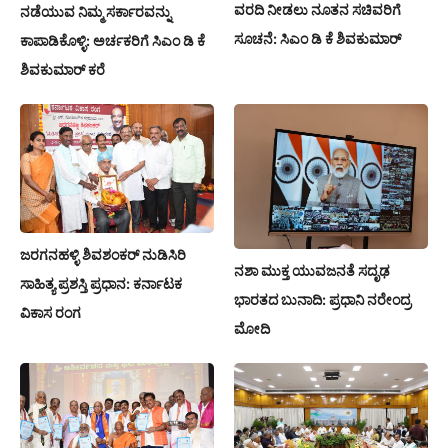
ವರದಿ ನೀಡಲು ನೂತನ ಸಚಿವರಿಗೆ
ನಡೆಯುವ ನಿಮ್ಮ ಸರ್ಕಾರವನ್ನು
ಸೂಚನೆ: ಸಿಎಂ ಡಿ ಕೆ ಶಿವಕುಮಾರ್
ಕಾಪಾಡಿಕೊಳ್ಳಿ: ಅರ್ಚಕರಿಗೆ ಸಿಎಂ ಡಿ ಕೆ
ಶಿವಕುಮಾರ್ ಕರೆ
ಜರಗನಹಳ್ಳಿ ಶಿವಶಂಕರ್ ನುಡಿಸಿರಿ
ನಶಾ ಮುಕ್ತ ಯುವಜನತೆ ಸದೃಢ
ಸಾಹಿತ್ಯ ಪ್ರಶಸ್ತಿ ಪ್ರಧಾನ: ಕರ್ನಾಟಕ
ಭಾರತದ ಬುನಾದಿ: ಪ್ರಧಾನಿ ನರೇಂದ್ರ
ವಿಕಾಸ ರಂಗ
ಮೋದಿ