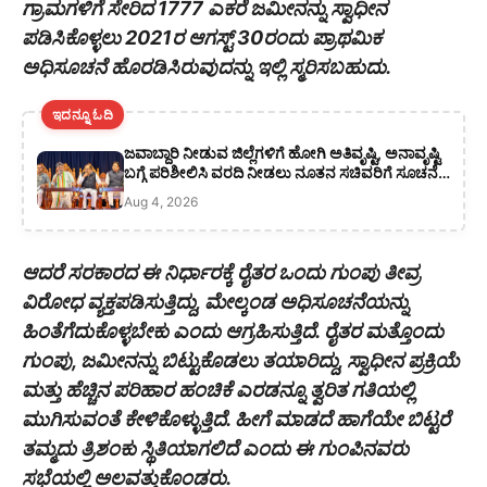
ಗ್ರಾಮಗಳಿಗೆ ಸೇರಿದ 1777 ಎಕರೆ ಜಮೀನನ್ನು ಸ್ವಾಧೀನ
ಪಡಿಸಿಕೊಳ್ಳಲು 2021ರ ಆಗಸ್ಟ್ 30ರಂದು ಪ್ರಾಥಮಿಕ
ಅಧಿಸೂಚನೆ ಹೊರಡಿಸಿರುವುದನ್ನು ಇಲ್ಲಿ ಸ್ಮರಿಸಬಹುದು.
ಇದನ್ನೂ ಓದಿ
ಜವಾಬ್ದಾರಿ ನೀಡುವ ಜಿಲ್ಲೆಗಳಿಗೆ ಹೋಗಿ ಅತಿವೃಷ್ಟಿ, ಅನಾವೃಷ್ಟಿ
ಬಗ್ಗೆ ಪರಿಶೀಲಿಸಿ ವರದಿ ನೀಡಲು ನೂತನ ಸಚಿವರಿಗೆ ಸೂಚನೆ:
ಸಿಎಂ ಡಿ ಕೆ ಶಿವಕುಮಾರ್
Aug 4, 2026
ಆದರೆ ಸರಕಾರದ ಈ ನಿರ್ಧಾರಕ್ಕೆ ರೈತರ ಒಂದು ಗುಂಪು ತೀವ್ರ
ವಿರೋಧ ವ್ಯಕ್ತಪಡಿಸುತ್ತಿದ್ದು, ಮೇಲ್ಕಂಡ ಅಧಿಸೂಚನೆಯನ್ನು
ಹಿಂತೆಗೆದುಕೊಳ್ಳಬೇಕು ಎಂದು ಆಗ್ರಹಿಸುತ್ತಿದೆ. ರೈತರ ಮತ್ತೊಂದು
ಗುಂಪು, ಜಮೀನನ್ನು ಬಿಟ್ಟುಕೊಡಲು ತಯಾರಿದ್ದು, ಸ್ವಾಧೀನ ಪ್ರಕ್ರಿಯೆ
ಮತ್ತು ಹೆಚ್ಚಿನ ಪರಿಹಾರ ಹಂಚಿಕೆ ಎರಡನ್ನೂ ತ್ವರಿತ ಗತಿಯಲ್ಲಿ
ಮುಗಿಸುವಂತೆ ಕೇಳಿಕೊಳ್ಳುತ್ತಿದೆ. ಹೀಗೆ ಮಾಡದೆ ಹಾಗೆಯೇ ಬಿಟ್ಟರೆ
ತಮ್ಮದು ತ್ರಿಶಂಕು ಸ್ಥಿತಿಯಾಗಲಿದೆ ಎಂದು ಈ ಗುಂಪಿನವರು
ಸಭೆಯಲ್ಲಿ ಅಲವತ್ತುಕೊಂಡರು.