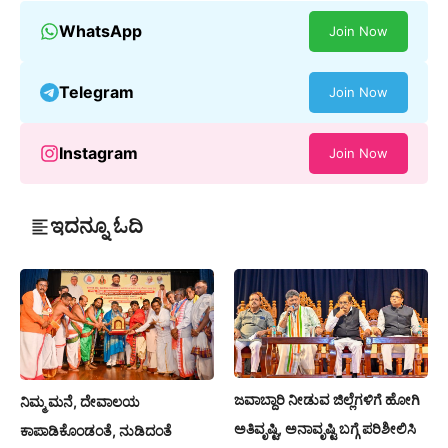
WhatsApp
Join Now
Telegram
Join Now
Instagram
Join Now
ಇದನ್ನೂ ಓದಿ
ಜವಾಬ್ದಾರಿ ನೀಡುವ ಜಿಲ್ಲೆಗಳಿಗೆ ಹೋಗಿ
ನಿಮ್ಮ ಮನೆ, ದೇವಾಲಯ
ಅತಿವೃಷ್ಟಿ, ಅನಾವೃಷ್ಟಿ ಬಗ್ಗೆ ಪರಿಶೀಲಿಸಿ
ಕಾಪಾಡಿಕೊಂಡಂತೆ, ನುಡಿದಂತೆ