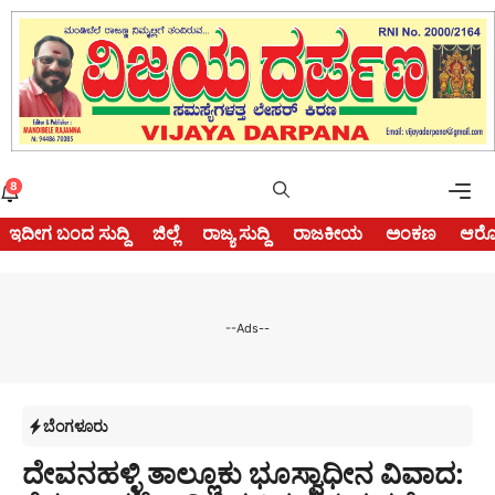
Skip
to
content
Me
8
ಇದೀಗ ಬಂದ ಸುದ್ದಿ
ಜಿಲ್ಲೆ
ರಾಜ್ಯ ಸುದ್ದಿ
ರಾಜಕೀಯ
ಅಂಕಣ
ಆರೋ
--Ads--
ಬೆಂಗಳೂರು
ದೇವನಹಳ್ಳಿ ತಾಲ್ಲೂಕು ಭೂಸ್ವಾಧೀನ ವಿವಾದ: