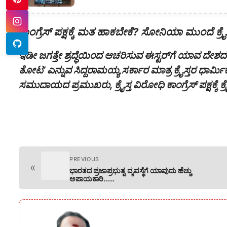
ಕಾಂಗ್ರೆಸ್ ಪಕ್ಷಕ್ಕೆ ಮತ ಹಾಕಬೇಕೆ? ಸೋನಿಯಾ ಮುಂದೆ ಕ್ರೈಸ್ತರ
ಇಡೀ ಜಗತ್ತೇ ಶ್ರದ್ಧೆಯಿಂದ ಆಚರಿಸುವ ಈಸ್ಟರ್‌ಗೆ ಯಾವ ದೇಶ
ತೋಟ’ ಎನ್ನುವ ಸಿದ್ದರಾಮಯ್ಯ ಸರ್ಕಾರ ಮಾತ್ರ ಕ್ರೈಸ್ತರ ಧಾರ್ಮಿ
ಸಮುದಾಯದ ಪ್ರಮುಖರು, ಕ್ರೈಸ್ತ ವಿರೋಧಿ ಕಾಂಗ್ರೆಸ್ ಪಕ್ಷಕ್ಕೆ ಕ್ರ
PREVIOUS
«
ಭಾರತದ ಪ್ರಜಾಪ್ರಭುತ್ವ ವ್ಯವಸ್ಥೆಗೆ ಯಾವುದು ಹೆಚ್ಚು
ಅಪಾಯಕಾರಿ……