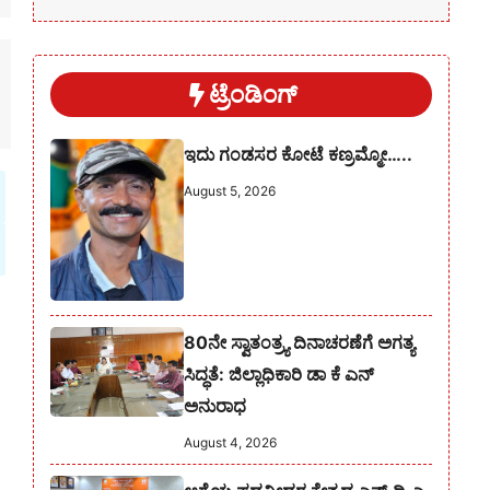
ಟ್ರೆಂಡಿಂಗ್
ಇದು ಗಂಡಸರ ಕೋಟೆ ಕಣ್ರಮ್ಮೋ…..
August 5, 2026
80ನೇ ಸ್ವಾತಂತ್ರ್ಯ ದಿನಾಚರಣೆಗೆ ಅಗತ್ಯ
ಸಿದ್ಧತೆ: ಜಿಲ್ಲಾಧಿಕಾರಿ ಡಾ ಕೆ ಎನ್
ಅನುರಾಧ
August 4, 2026