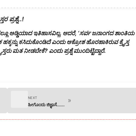
 ಪ್ರಶ್ನೆ..!
ದಲ್ಲೂ ಅಡ್ಡಿಯಾದ ಇತಿಹಾಸವಿಲ್ಲ. ಆದರೆ, ‘ಸರ್ವ ಜನಾಂಗದ ಶಾಂತಿಯ
ಕ ಹಕ್ಕನ್ನು ಕಸಿದುಕೊಂಡಿದೆ ಎಂದು ಆಕ್ರೋಶ ಹೊರಹಾಕಿರುವ ಕ್ರೈಸ್ತ
ೈಸ್ತರು ಮತ ನೀಡಬೇಕೆ? ಎಂದು ಪ್ರಶ್ನೆ ಮುಂದಿಟ್ಟಿದ್ದಾರೆ.
NEXT
»
ಹೀಗೊಂದು ಜಿಜ್ಞಾಸೆ…….