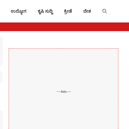
ಉದ್ಯೋಗ
ಕೃಷಿ ಸುದ್ದಿ
ಕ್ರೀಡೆ
ದೇಶ
---Ads---