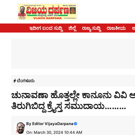
Skip
to
content
ಇದೀಗ ಬಂದ ಸುದ್ದಿ
ಜಿಲ್ಲೆ
ರಾಜ್ಯ ಸುದ್ದಿ
ರಾಜಕೀಯ
ಬೆಂಗಳೂರು
ಚುನಾವಣಾ ಹೊತ್ತಲ್ಲೇ ಕಾನೂನು ವಿವಿ ಅವ
ತಿರುಗಿಬಿದ್ದ ಕ್ರೈಸ್ತ ಸಮುದಾಯ………
By
Editor VijayaDarpana
On: March 30, 2024 10:44 AM