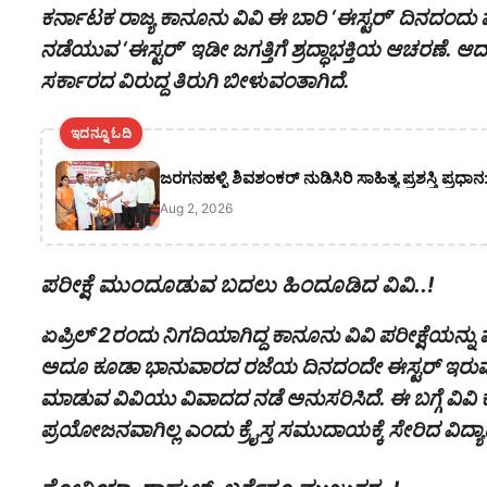
ಕರ್ನಾಟಕ ರಾಜ್ಯ ಕಾನೂನು ವಿವಿ ಈ ಬಾರಿ ‘ಈಸ್ಟರ್’ ದಿನದಂದು 
ನಡೆಯುವ ‘ಈಸ್ಟರ್’ ಇಡೀ ಜಗತ್ತಿಗೆ ಶ್ರದ್ಧಾಭಕ್ತಿಯ ಆಚರಣೆ.
ಸರ್ಕಾರದ ವಿರುದ್ದ ತಿರುಗಿ ಬೀಳುವಂತಾಗಿದೆ.
ಇದನ್ನೂ ಓದಿ
ಜರಗನಹಳ್ಳಿ ಶಿವಶಂಕರ್ ನುಡಿಸಿರಿ ಸಾಹಿತ್ಯ ಪ್ರಶಸ್ತಿ ಪ್ರ
Aug 2, 2026
ಪರೀಕ್ಷೆ ಮುಂದೂಡುವ ಬದಲು ಹಿಂದೂಡಿದ ವಿವಿ..!
ಏಪ್ರಿಲ್ 2ರಂದು ನಿಗದಿಯಾಗಿದ್ದ ಕಾನೂನು ವಿವಿ ಪರೀಕ್ಷೆಯನ್ನ
ಅದೂ ಕೂಡಾ ಭಾನುವಾರದ ರಜೆಯ ದಿನದಂದೇ ಈಸ್ಟರ್ ಇರುವುದನ್ನ
ಮಾಡುವ ವಿವಿಯು ವಿವಾದದ ನಡೆ ಅನುಸರಿಸಿದೆ. ಈ ಬಗ್ಗೆ ವಿ
ಪ್ರಯೋಜನವಾಗಿಲ್ಲ ಎಂದು ಕ್ರೈಸ್ತ ಸಮುದಾಯಕ್ಕೆ ಸೇರಿದ ವಿದ್ಯಾರ