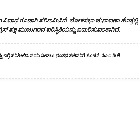
ೀಗ ವಿವಾಧ ಗೂಡಾಗಿ ಪರಿಣಮಿಸಿದೆ. ಲೋಕಸಭಾ ಚುನಾವಣಾ ಹೊತ್ತಲ್ಲಿ
ೆಸ್ ಪಕ್ಷ ಮುಜುಗರದ ಪರಿಸ್ಥಿತಿಯನ್ನು ಎದುರಿಸುವಂತಾಗಿದೆ.
ಷ್ಟಿ ಬಗ್ಗೆ ಪರಿಶೀಲಿಸಿ ವರದಿ ನೀಡಲು ನೂತನ ಸಚಿವರಿಗೆ ಸೂಚನೆ: ಸಿಎಂ ಡಿ ಕೆ