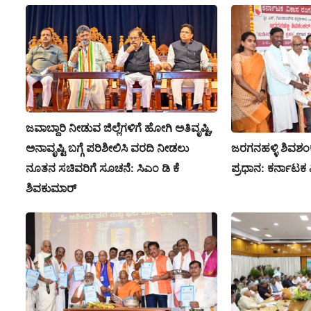
ಜವಾಬ್ದಾರಿ ನೀಡುವ ಜಿಲ್ಲೆಗಳಿಗೆ ಹೋಗಿ ಅತಿವೃಷ್ಟಿ,
ಜರಗನಹಳ್ಳಿ ಶಿವಶಂಕರ್
ಅನಾವೃಷ್ಟಿ ಬಗ್ಗೆ ಪರಿಶೀಲಿಸಿ ವರದಿ ನೀಡಲು
ಪ್ರಧಾನ: ಕರ್ನಾಟಕ
ನೂತನ ಸಚಿವರಿಗೆ ಸೂಚನೆ: ಸಿಎಂ ಡಿ ಕೆ
ಶಿವಕುಮಾರ್