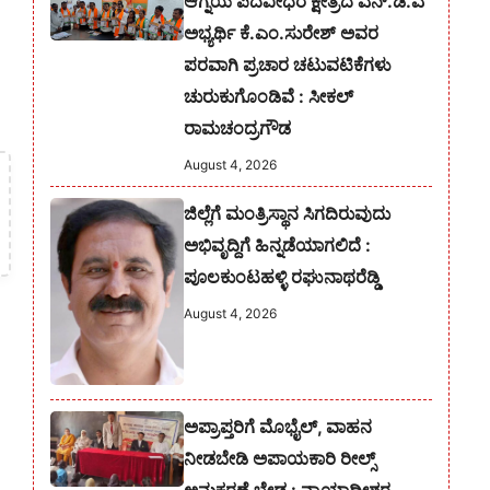
ಆಗ್ನೆಯ ಪದವೀಧರ ಕ್ಷೇತ್ರದ ಎನ್.ಡಿ.ಎ
ಅಭ್ಯರ್ಥಿ ಕೆ.ಎಂ.ಸುರೇಶ್‌ ಅವರ
ಪರವಾಗಿ ಪ್ರಚಾರ ಚಟುವಟಿಕೆಗಳು
ಚುರುಕುಗೊಂಡಿವೆ : ಸೀಕಲ್
ರಾಮಚಂದ್ರಗೌಡ
August 4, 2026
ಜಿಲ್ಲೆಗೆ ಮಂತ್ರಿಸ್ಥಾನ ಸಿಗದಿರುವುದು
ಅಭಿವೃದ್ದಿಗೆ ಹಿನ್ನಡೆಯಾಗಲಿದೆ :
ಪೂಲಕುಂಟಹಳ್ಳಿ ರಘುನಾಥರೆಡ್ಡಿ
August 4, 2026
ಅಪ್ರಾಪ್ತರಿಗೆ ಮೊಭೈಲ್, ವಾಹನ
ನೀಡಬೇಡಿ ಅಪಾಯಕಾರಿ ರೀಲ್ಸ್