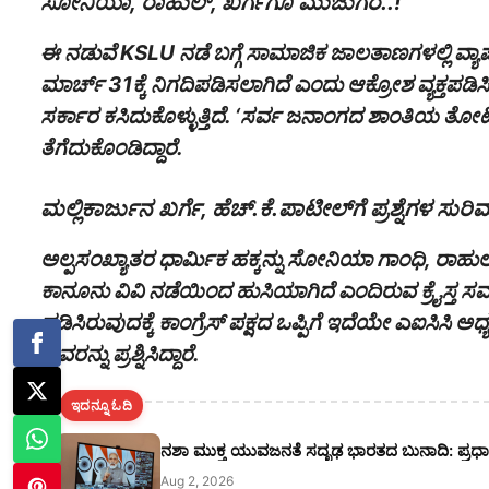
ಸೋನಿಯಾ, ರಾಹುಲ್, ಖರ್ಗೆಗೂ ಮುಜುಗರ..!
ಈ ನಡುವೆ KSLU ನಡೆ ಬಗ್ಗೆ ಸಾಮಾಜಿಕ ಜಾಲತಾಣಗಳಲ್ಲಿ ವ್ಯಾಪಕ
ಮಾರ್ಚ್ 31ಕ್ಕೆ ನಿಗದಿಪಡಿಸಲಾಗಿದೆ ಎಂದು ಆಕ್ರೋಶ ವ್ಯಕ್ತಪಡಿಸಿರ
ಸರ್ಕಾರ ಕಸಿದುಕೊಳ್ಳುತ್ತಿದೆ. ‘ಸರ್ವ ಜನಾಂಗದ ಶಾಂತಿಯ ತೋಟ’ 
ತೆಗೆದುಕೊಂಡಿದ್ದಾರೆ.
ಮಲ್ಲಿಕಾರ್ಜುನ ಖರ್ಗೆ, ಹೆಚ್.ಕೆ.ಪಾಟೀಲ್‌ಗೆ ಪ್ರಶ್ನೆಗಳ ಸುರಿಮಳ
ಅಲ್ಪಸಂಖ್ಯಾತರ ಧಾರ್ಮಿಕ ಹಕ್ಕನ್ನು ಸೋನಿಯಾ ಗಾಂಧಿ, ರಾಹುಲ್ 
ಕಾನೂನು ವಿವಿ ನಡೆಯಿಂದ ಹುಸಿಯಾಗಿದೆ ಎಂದಿರುವ ಕ್ರೈಸ್ತ ಸ
ಪಡಿಸಿರುವುದಕ್ಕೆ ಕಾಂಗ್ರೆಸ್ ಪಕ್ಷದ ಒಪ್ಪಿಗೆ ಇದೆಯೇ ಎಐಸಿಸಿ ಅ
ಅವರನ್ನು ಪ್ರಶ್ನಿಸಿದ್ದಾರೆ.
ಇದನ್ನೂ ಓದಿ
ನಶಾ ಮುಕ್ತ ಯುವಜನತೆ ಸದೃಢ ಭಾರತದ ಬುನಾದಿ: ಪ್ರಧಾ
Aug 2, 2026