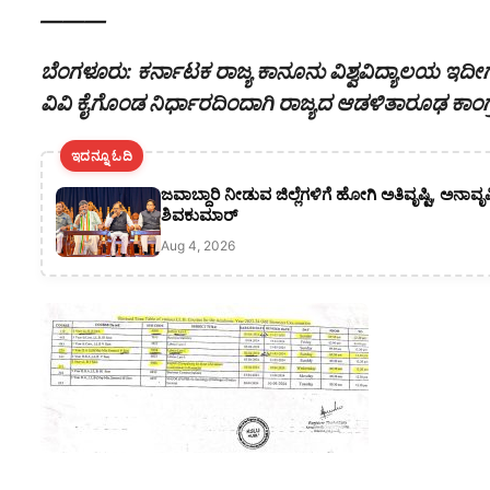
———
ಬೆಂಗಳೂರು: ಕರ್ನಾಟಕ ರಾಜ್ಯ ಕಾನೂನು ವಿಶ್ವವಿದ್ಯಾಲಯ ಇದ
ವಿವಿ ಕೈಗೊಂಡ ನಿರ್ಧಾರದಿಂದಾಗಿ ರಾಜ್ಯದ ಆಡಳಿತಾರೂಢ ಕಾಂಗ್ರ
ಇದನ್ನೂ ಓದಿ
ಜವಾಬ್ದಾರಿ ನೀಡುವ ಜಿಲ್ಲೆಗಳಿಗೆ ಹೋಗಿ ಅತಿವೃಷ್ಟಿ, ಅನಾವೃ
ಶಿವಕುಮಾರ್
Aug 4, 2026