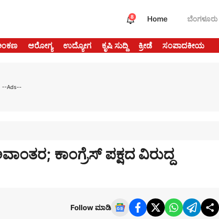
8
Home
ಬೆಂಗಳೂರು
ಅಂಕಣ
ಆರೋಗ್ಯ
ಉದ್ಯೋಗ
ಕೃಷಿ ಸುದ್ದಿ
ಕ್ರೀಡೆ
ಸಂಪಾದಕೀಯ
--Ads--
ಾಂತರ; ಕಾಂಗ್ರೆಸ್ ಪಕ್ಷದ ವಿರುದ್ದ
Follow ಮಾಡಿ