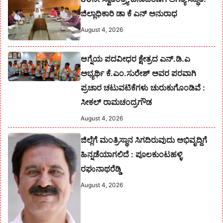
ಜಿಲ್ಲಾಧಿಕಾರಿ ಡಾ ಕೆ ಎನ್ ಅನುರಾಧ
August 4, 2026
ಆಗ್ನೆಯ ಪದವೀಧರ ಕ್ಷೇತ್ರದ ಎನ್.ಡಿ.ಎ
ಅಭ್ಯರ್ಥಿ ಕೆ.ಎಂ.ಸುರೇಶ್‌ ಅವರ ಪರವಾಗಿ
ಪ್ರಚಾರ ಚಟುವಟಿಕೆಗಳು ಚುರುಕುಗೊಂಡಿವೆ :
ಸೀಕಲ್ ರಾಮಚಂದ್ರಗೌಡ
August 4, 2026
ಜಿಲ್ಲೆಗೆ ಮಂತ್ರಿಸ್ಥಾನ ಸಿಗದಿರುವುದು ಅಭಿವೃದ್ದಿಗೆ
ಹಿನ್ನಡೆಯಾಗಲಿದೆ : ಪೂಲಕುಂಟಹಳ್ಳಿ
ರಘುನಾಥರೆಡ್ಡಿ
August 4, 2026