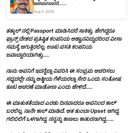
ಪಾಠವಾಗಬಾರದೆ…….
Aug 4, 2026
ತತ್ಕಾಲ್ ನಲ್ಲಿ Passport ಮಾಡಿಸಿದರೆ ಸಾಕಿತ್ತು. ಹೇಗಿದ್ದರೂ
ಫ್ರಾನ್ಸ್ ದೇಶದ ಪ್ರತಿಷ್ಠಿತ ಕಂಪನಿಯ ಆಹ್ವಾನವಿದ್ದುದರಿಂದ ವೀಸಾ
ಸಮಸ್ಯೆ ಆಗುತ್ತಿರಲಿಲ್ಲ. ಊಟ ವಸತಿ ಕಂಪನಿಯ
ಜವಾಬ್ದಾರಿಯಾಗಿತ್ತು…..
ನಾನು ಅವನಿಗೆ ಇದನ್ನೆಲ್ಲಾ ವಿವರಿಸಿ ಈ ಸಂಭ್ರಮ ಆಚರಿಸಲು
ಸಧ್ಯದಲ್ಲೇ ನಮ್ಮ ಆತ್ಮೀಯ ಗೆಳೆಯರಲ್ಲಾ ಸೇರಿ ಒಂದು ಸಂತೋಷ
ಕೂಟ ಆಚರಣೆ ಮಾಡೋಣ ಎಂದು ಹೇಳಿದೆ…..
ಈ ಮಾತುಕತೆಯಾದ ಎರಡು ದಿನವಾದರೂ ಅವನಿಂದ ಕಾಲ್
ಬರಲಿಲ್ಲ. ನಾನೇ ಕಾಲ್ ಮಾಡಿದೆ. ಆತ ತುಂಬಾ Upset ಆಗಿದ್ದ.
ಗಲಿಬಿಲಿಗೆ ಒಳಗಾಗಿದ್ದ. ನನ್ನನ್ನು ಕಾಣಲು ಕಾತುರನಾಗಿದ್ದ……