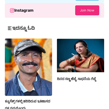
Instagram
Join Now
ಇದನ್ನೂ ಓದಿ
ದಿನದ ಸಣ್ಣ ಹೆಜ್ಜೆ, ಸಾಧನೆಯ ಗೆಜ್ಜೆ
ಕ್ಯೂಸೆಕ್ಸ್ ಗಳಲ್ಲಿ ಹರಿದಿರುವ ಇತಿಹಾಸದ
ರಕ್ತ ನಮಗೊಂದು