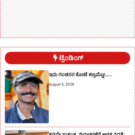
ಟ್ರೆಂಡಿಂಗ್
ಇದು ಗಂಡಸರ ಕೋಟೆ ಕಣ್ರಮ್ಮೋ…..
August 5, 2026
80ನೇ ಸ್ವಾತಂತ್ರ್ಯ ದಿನಾಚರಣೆಗೆ ಅಗತ್ಯ ಸಿದ್ಧತೆ: