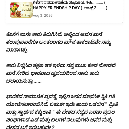
ಗೆಳೆತನದ ದಿನಾಚರಣೆಯ ಶುಭಾಶಯಗಳು..,……. (
HAPPY FRIENDSHIP DAY ) ಆಗಸ್ಟ್ 2………)
Aug 3, 2026
ಕೊನೆಗೆ ನಾನೇ ಕಾರು ತಿರುಗಿಸಿದೆ. ಅಲ್ಲಿಂದ ಅವನ ಮನೆ
ತಲುಪುವವರೆಗೂ ಅಂತರಂಗದ ಮೌನ ತಾಕಲಾಟವೇ ನಮ್ಮ
ಮಾತಾಗಿತ್ತು.
ಕಾರು ನಿಲ್ಲಿಸಿದ ತಕ್ಷಣ ಆತ ಇಳಿದು ನನ್ನ ಮುಖ ಕೂಡ ನೋಡದೆ
ಮನೆ ಸೇರಿದ. ಭಾರವಾದ ಹೃದಯದಿಂದ ನಾನು ಕಾರು
ಚಲಾಯಿಸುತ್ತಾ…….
ಭಾರತದ ಸಾಮಾಜಿಕ ವ್ಯವಸ್ಥೆ, ಇಲ್ಲಿನ ಜನರ ಮಾನಸಿಕ ಸ್ಥಿತಿ ಗತಿ
ಯೋಚಿಸಲಾರಂಬಿಸಿದೆ. ಬಹುಶಃ ಇದೇ ತಾಯ ಒಡಲಿನ ” ಪ್ರೀತಿ
ಮತ್ತು ಸ್ವಾರ್ಥದ ಕಕ್ಕುಲಾತಿ ” ಈ ದೇಶದ ಸದ್ಯದ ಎರಡು ಪ್ರಬಲ
ಪಂಥಗಳಾದ ಎಡ ಮತ್ತು ಬಲಗಳ ನಿಲುವುಗಳು ಜನರ ಮತ್ತು
ದೇಶದ ಬಗ್ಗೆ ಇರಬಹುದೇ ?