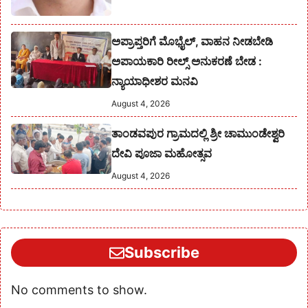
ಅಪ್ರಾಪ್ತರಿಗೆ ಮೊಭೈಲ್, ವಾಹನ ನೀಡಬೇಡಿ
ಅಪಾಯಕಾರಿ ರೀಲ್ಸ್ ಅನುಕರಣೆ ಬೇಡ :
ನ್ಯಾಯಾಧೀಶರ ಮನವಿ
August 4, 2026
ತಾಂಡವಪುರ ಗ್ರಾಮದಲ್ಲಿ ಶ್ರೀ ಚಾಮುಂಡೇಶ್ವರಿ
ದೇವಿ ಪೂಜಾ ಮಹೋತ್ಸವ
August 4, 2026
Subscribe
No comments to show.