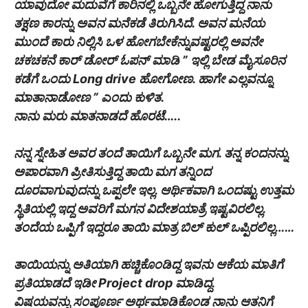
ಯಾವುದೋ ಮದುವೆಗೆ ಕಾರಿನಲ್ಲಿ ಒಬ್ಬನೇ ಹೋಗುತ್ತಿದ್ದ ನಾನು
ತಕ್ಷಣ ಕಾರನ್ನು ಅವನ ಮನೆಕಡೆ ತಿರುಗಿಸಿದೆ. ಅವನ ಮನೆಯ
ಮುಂದೆ ಕಾರು ನಿಲ್ಲಿಸಿ ಒಳ ಹೋಗಬೇಕೆನ್ನುವಷ್ಟರಲ್ಲಿ ಅವನೇ
ಚಕಚಕನೆ ಕಾರ್ ಡೋರ್ ಓಪನ್ ಮಾಡಿ ” ಇಲ್ಲಿ ಬೇಡ ಮೈಸೂರಿನ
ಕಡೆಗೆ ಒಂದು Long drive ಹೋಗೋಣ. ಹಾಗೇ ಎಲ್ಲವನ್ನೂ
ಮಾತಾನಾಡೋಣ ” ಎಂದು ಕುಳಿತ.
ನಾನು ಮರು ಮಾತನಾಡದೆ ಹೊರಟೆ…..
ನನ್ನ ಸ್ನೇಹಿತ ಅವರ ತಂದೆ ತಾಯಿಗೆ ಒಬ್ಬನೇ ಮಗ. ತನ್ನ ಕಂದನನ್ನು
ಅಪಾರವಾಗಿ ಪ್ರೀತಿಸುತ್ತಿದ್ದ ತಾಯಿ ಮಗ ತನ್ನಿಂದ
ದೂರವಾಗುವುದನ್ನು ಒಪ್ಪಲೇ ಇಲ್ಲ. ಆರ್ಥಿಕವಾಗಿ ಒಂದಷ್ಟು ಉತ್ತಮ
ಸ್ಥಿತಿಯಲ್ಲಿ ಇದ್ದ ಅವರಿಗೆ ಮಗನ ವಿದೇಶಯಾತ್ರೆ ಇಷ್ಟವಿರಲಿಲ್ಲ.
ತಂದೆಯ ಒಪ್ಪಿಗೆ ಇದ್ದರೂ ತಾಯಿ ಮಾತ್ರ ಬಿಲ್ ಕುಲ್ ಒಪ್ಪಿರಲಿಲ್ಲ……
ತಾಯಿಯನ್ನು ಅತಿಯಾಗಿ ಹಚ್ಚಿಕೊಂಡಿದ್ದ ಇವನು ಆಕೆಯ ಮಾತಿಗೆ
ಪ್ರತಿಯಾಡದೆ ಇಡೀ Project drop ಮಾಡಿದ್ದ.
ವಿಷಯವನ್ನು ಸಂಪೂರ್ಣ ಅರ್ಥಮಾಡಿಕೊಂಡ ನಾನು ಆತನಿಗೆ