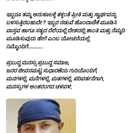
ಇಬ್ಬರೂ ತಮ್ಮ ಅನುಕೂಲಕ್ಕೆ ತಕ್ಕಂತೆ ಪ್ರೀತಿ ಮತ್ತು ಸ್ವಾರ್ಥವನ್ನು
ಬಳಸುತ್ತಿರಬಹುದೇ ? ಇಬ್ಬರ ನಡುವೆ ಹೊಂದಾಣಿಕೆ ಮೂಡಿಸಿ
ವಾಸ್ತವ ಹಾಗೂ ಸತ್ಯದ ನೆಲೆಯಲ್ಲಿ ದೇಶದಲ್ಲಿ ಶಾಂತಿ ಮತ್ತು ನೆಮ್ಮದಿ
ಮೂಡಿಸುವುದು ಹೇಗೆ ಎಂಬ ಯೋಚನೆಯಲ್ಲಿ
ನಿಮ್ಮೊಂದಿಗೆ………..
ಪ್ರಬುದ್ಧ ಮನಸ್ಸು ಪ್ರಬುದ್ಧ ಸಮಾಜ,
ಜನರ ಜೀವನಮಟ್ಟ ಸುಧಾರಣೆಯ ಗುರಿಯೊಂದಿಗೆ,
ಮನಗಳಲ್ಲಿ, ಮನೆಗಳಲ್ಲಿ, ಮತಗಳಲ್ಲಿ, ಪರಿವರ್ತನೆಗಾಗಿ,
ಮನಸ್ಸುಗಳ ಅಂತರಂಗದ ಚಳವಳಿ,