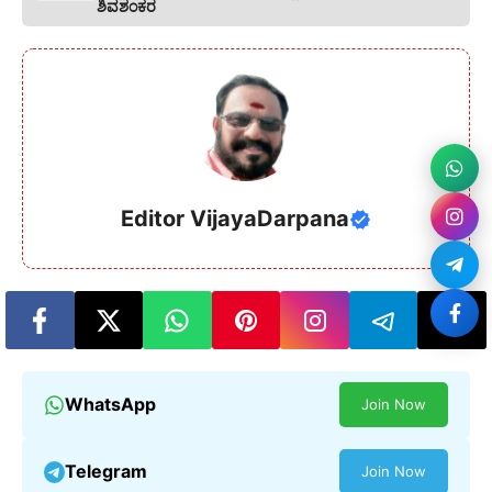
ಶಿವಶಂಕರ
Editor VijayaDarpana
WhatsApp
Join Now
Telegram
Join Now