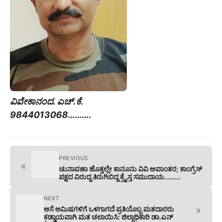
ವಿವೇಕಾನಂದ. ಎಚ್.ಕೆ.
9844013068……….
PREVIOUS
«
ಚುನಾವಣಾ ಹೊತ್ತಲ್ಲೇ ಕಾನೂನು ವಿವಿ ಅವಾಂತರ; ಕಾಂಗ್ರೆಸ್
ಪಕ್ಷದ ವಿರುದ್ದ ತಿರುಗಿಬಿದ್ದ ಕ್ರೈಸ್ತ ಸಮುದಾಯ………
NEXT
»
ಆಸೆ ಆಮಿಷಗಳಿಗೆ ಒಳಗಾಗದೆ ಪ್ರತಿಯೊಬ್ಬ ಮತದಾರರು
ಕಡ್ಡಾಯವಾಗಿ ಮತ ಚಲಾಯಿಸಿ: ಜಿಲ್ಲಾಧಿಕಾರಿ ಡಾ.ಎನ್