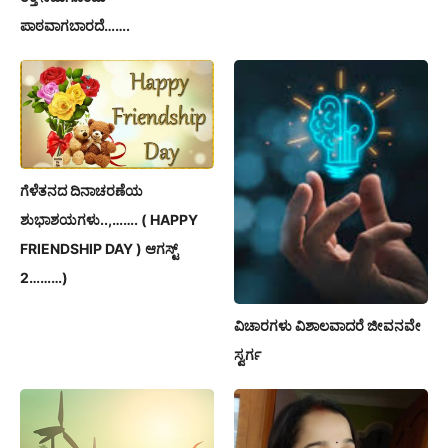
ಪಾಠವಾಗಬಾರದೆ…….
ಗೆಳೆತನದ ದಿನಾಚರಣೆಯ
ಶುಭಾಶಯಗಳು..,……. ( HAPPY
FRIENDSHIP DAY ) ಆಗಸ್ಟ್
2………)
ವಿಚಾರಗಳು ವಿಶಾಲವಾದರೆ ಜೀವನವೇ
ಸ್ವರ್ಗ