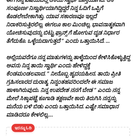
ಸಂಪೂರ್ಣ ನಿಸ್ವಾರ್ಥಿಯಾಗಿದ್ದಿದ್ದರೆ ನಿನ್ನ ಓದಿಗೆ ಒಪ್ಪಿಗೆ
ಕೊಡಲೇಬೇಕಾಗಿತ್ತು. ಯಾವ ಸಕಾರಣವೂ ಇಲ್ಲದೆ
ನಿರಾಕರಿಸುತ್ತಿರಲಿಲ್ಲ. ಈಗಲೂ ಕಾಲ ಮಿಂಚಿಲ್ಲ. ಭಾವನಾತ್ಮಕವಾಗಿ
ಯೋಚಿಸುವುದನ್ನು ಬಿಟ್ಟು ಫ್ರಾನ್ಸ್ ಗೆ ಹೋಗುವ ದೃಡ ನಿರ್ಧಾರ
ತೆಗೆದುಕೊ. ಒಳ್ಳೆಯದಾಗುತ್ತದೆ ” ಎಂದು ಒತ್ತಾಯಿಸಿದೆ. …
ಅಲ್ಲಿಯವರೆಗೂ ನನ್ನ ಮಾತುಗಳನ್ನು ತಾಳ್ಮೆಯಿಂದ ಕೇಳಿಸಿಕೊಳ್ಳುತ್ತಿದ್ದ
ಅವನು ನಿನ್ನ ತಾಯಿ ಸ್ವಾರ್ಥಿ ಎಂದು ಹೇಳಿದ್ದಕ್ಕೆ
ಕೆಂಡಮಂಡಲವಾದ. ” ನೀನೊಬ್ಬ ಹೃದಯಹೀನ. ತಾಯಿ ಪ್ರೀತಿ
ಗ್ರಹಿಸಲಾರದ ದುರಾತ್ಮ. ನಿನ್ನಂತಹವರಿಂದಲೇ ಈ ಸಮಾಜ
ಹಾಳಾಗಿರುವುದು. ನಿನ್ನ ಉಪದೇಶ ನನಗೆ ಬೇಡ ” ಎಂದು ನನ್ನ
ಮೇಲೆ ಸಿಕ್ಕಾಪಟ್ಟೆ ಕೂಗಾಡಿ ತಕ್ಷಣವೇ ಕಾರು ತಿರುಗಿಸಿ ನನ್ನನ್ನು
ಮನೆಯ ಬಳಿ ಬಿಡು ಎಂದು ಒತ್ತಾಯಿಸಿದ. ಎಷ್ಟೇ ಸಮಾಧಾನ
ಮಾಡಿದರೂ ಕೇಳಲಿಲ್ಲ….
ಇದನ್ನೂ ಓದಿ