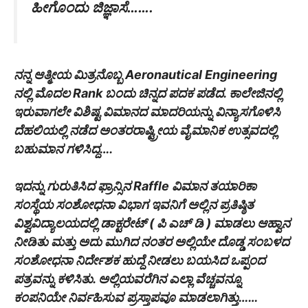
ಹೀಗೊಂದು ಜಿಜ್ಞಾಸೆ…….
ನನ್ನ ಆತ್ಮೀಯ ಮಿತ್ರನೊಬ್ಬ Aeronautical Engineering
ನಲ್ಲಿ ಮೊದಲ Rank ಬಂದು ಚಿನ್ನದ ಪದಕ ಪಡೆದ. ಕಾಲೇಜಿನಲ್ಲಿ
ಇರುವಾಗಲೇ ವಿಶಿಷ್ಟ ವಿಮಾನದ ಮಾದರಿಯನ್ನು ವಿನ್ಯಾಸಗೊಳಿಸಿ
ದೆಹಲಿಯಲ್ಲಿ ನಡೆದ ಅಂತರರಾಷ್ಟ್ರೀಯ ವೈಮಾನಿಕ ಉತ್ಸವದಲ್ಲಿ
ಬಹುಮಾನ ಗಳಿಸಿದ್ದ….
ಇದನ್ನು ಗುರುತಿಸಿದ ಫ್ರಾನ್ಸಿನ Raffle ವಿಮಾನ ತಯಾರಿಕಾ
ಸಂಸ್ಥೆಯ ಸಂಶೋಧನಾ ವಿಭಾಗ ಇವನಿಗೆ ಅಲ್ಲಿನ ಪ್ರತಿಷ್ಠಿತ
ವಿಶ್ವವಿದ್ಯಾಲಯದಲ್ಲಿ ಡಾಕ್ಟರೇಟ್ ( ಪಿ ಎಚ್ ಡಿ ) ಮಾಡಲು ಆಹ್ವಾನ
ನೀಡಿತು ಮತ್ತು ಅದು ಮುಗಿದ ನಂತರ ಅಲ್ಲಿಯೇ ದೊಡ್ಡ ಸಂಬಳದ
ಸಂಶೋಧನಾ ನಿರ್ದೇಶಕ ಹುದ್ದೆ ನೀಡಲು ಬಯಸಿದ ಒಪ್ಪಂದ
ಪತ್ರವನ್ನು ಕಳಿಸಿತು. ಅಲ್ಲಿಯವರೆಗಿನ ಎಲ್ಲಾ ವೆಚ್ಚವನ್ನೂ
ಕಂಪನಿಯೇ ನಿರ್ವಹಿಸುವ ಪ್ರಸ್ತಾಪವೂ ಮಾಡಲಾಗಿತ್ತು……