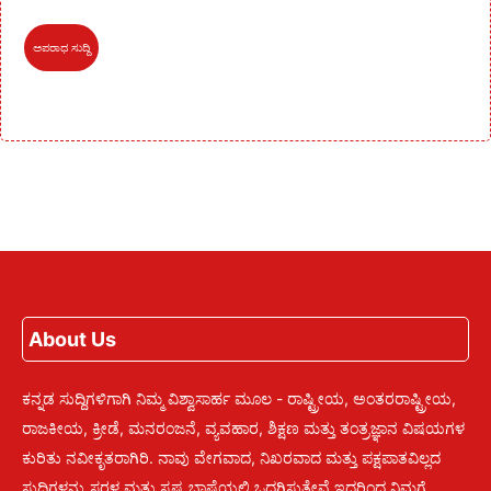
ಅಪರಾಧ ಸುದ್ದಿ
About Us
ಕನ್ನಡ ಸುದ್ದಿಗಳಿಗಾಗಿ ನಿಮ್ಮ ವಿಶ್ವಾಸಾರ್ಹ ಮೂಲ - ರಾಷ್ಟ್ರೀಯ, ಅಂತರರಾಷ್ಟ್ರೀಯ,
ರಾಜಕೀಯ, ಕ್ರೀಡೆ, ಮನರಂಜನೆ, ವ್ಯವಹಾರ, ಶಿಕ್ಷಣ ಮತ್ತು ತಂತ್ರಜ್ಞಾನ ವಿಷಯಗಳ
ಕುರಿತು ನವೀಕೃತರಾಗಿರಿ. ನಾವು ವೇಗವಾದ, ನಿಖರವಾದ ಮತ್ತು ಪಕ್ಷಪಾತವಿಲ್ಲದ
ಸುದ್ದಿಗಳನ್ನು ಸರಳ ಮತ್ತು ಸ್ಪಷ್ಟ ಭಾಷೆಯಲ್ಲಿ ಒದಗಿಸುತ್ತೇವೆ ಇದರಿಂದ ನಿಮಗೆ