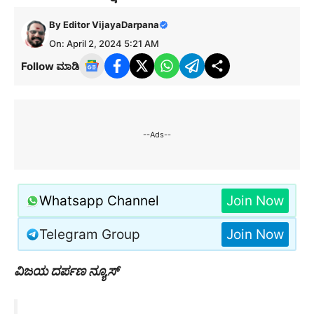
By
Editor VijayaDarpana
On: April 2, 2024 5:21 AM
Follow ಮಾಡಿ
--Ads--
Whatsapp Channel
Join Now
Telegram Group
Join Now
ವಿಜಯ ದರ್ಪಣ ನ್ಯೂಸ್