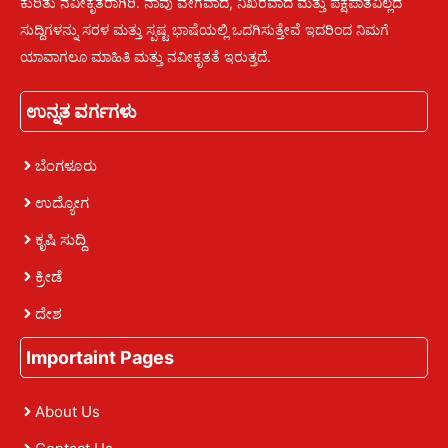
ಕುರಿತು ನವೀಕೃತರಾಗಿರಿ. ನಾವು ವೇಗವಾದ, ನಿಖರವಾದ ಮತ್ತು ಪಕ್ಷಪಾತವಿಲ್ಲದ
ಸುದ್ದಿಗಳನ್ನು ಸರಳ ಮತ್ತು ಸ್ಪಷ್ಟ ಭಾಷೆಯಲ್ಲಿ ಒದಗಿಸುತ್ತೇವೆ ಇದರಿಂದ ನಿಮಗೆ
ಯಾವಾಗಲೂ ಮಾಹಿತಿ ಮತ್ತು ನವೀಕೃತತೆ ಇರುತ್ತದೆ.
ಉನ್ನತ ವರ್ಗಗಳು
ಬೆಂಗಳೂರು
ಉದ್ಯೋಗ
ಕೃಷಿ ಸುದ್ದಿ
ಕ್ರೀಡೆ
ದೇಶ
Importaint Pages
About Us