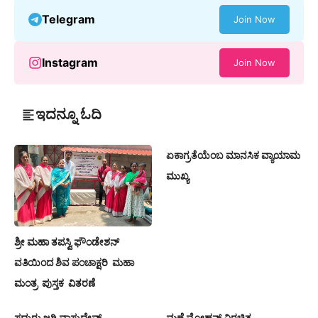
Telegram
Join Now
Instagram
Join Now
ಇದನ್ನೂ ಓದಿ
ಏಕಾಗ್ರತೆಯೆಂಬ ಮಾನಸಿಕ ವ್ಯಾಯಾಮ
ಮುಖ್ಯ
ಶ್ರೀ ಮಹಾ ತಪಸ್ವಿ ಫೌಂಡೇಶನ್
ವತಿಯಿಂದ ಶಿವ ಪಂಚಾಕ್ಷರಿ ಮಹಾ
ಮಂತ್ರ ಪುಸ್ತಕ ವಿತರಣೆ
ಸದ್ಗುರು ಜಗ್ಗಿ ವಾಸುದೇವ್……..
ಮಣ್ಣೆ ಮೋಹನ್ ವಿರಚಿತ