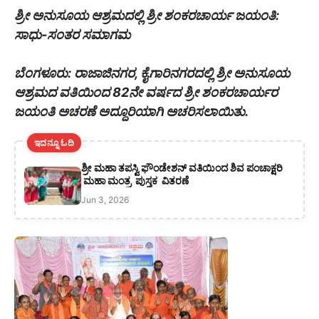
ಶ್ರೀ ಅನುಸೂಯ ಆಶ್ರಮದಲ್ಲಿ ಶ್ರೀ ಶಂಕರಚಾರ್ಯ ಜಯಂತಿ:
ಸಾಧು-ಸಂತರ ಸಮಾಗಮ
ಬೆಂಗಳೂರು: ರಾಜಾಜಿನಗರ, ಕೈಗಾರಿನಗರದಲ್ಲಿ ಶ್ರೀ ಅನುಸೂಯ
ಆಶ್ರಮದ ವತಿಯಿಂದ 82ನೇ ವರ್ಷದ ಶ್ರೀ ಶಂಕರಚಾರ್ಯರ
ಜಯಂತಿ ಅಚರಣೆ ಅದ್ದೂರಿಯಾಗಿ ಅಚರಿಸಲಾಯಿತು.
ಇದನ್ನೂ ಓದಿ
ಶ್ರೀ ಮಹಾ ತಪಸ್ವಿ ಫೌಂಡೇಶನ್ ವತಿಯಿಂದ ಶಿವ ಪಂಚಾಕ್ಷರಿ
ಮಹಾ ಮಂತ್ರ ಪುಸ್ತಕ ವಿತರಣೆ
Jun 3, 2026