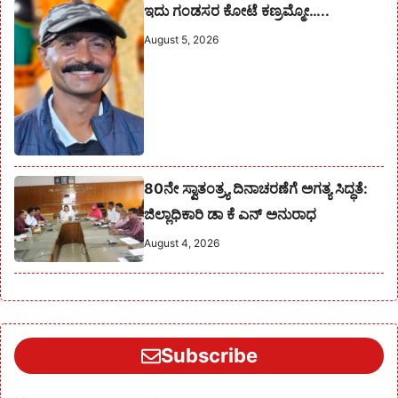
ಇದು ಗಂಡಸರ ಕೋಟೆ ಕಣ್ರಮ್ಮೋ…..
August 5, 2026
80ನೇ ಸ್ವಾತಂತ್ರ್ಯ ದಿನಾಚರಣೆಗೆ ಅಗತ್ಯ ಸಿದ್ಧತೆ:
ಜಿಲ್ಲಾಧಿಕಾರಿ ಡಾ ಕೆ ಎನ್ ಅನುರಾಧ
August 4, 2026
Subscribe