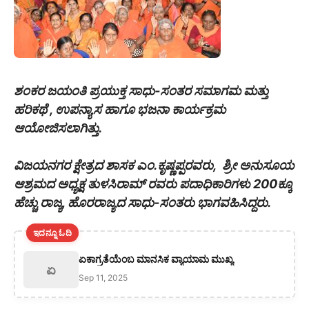
ಶಂಕರ ಜಯಂತಿ ಪ್ರಯುಕ್ತ ಸಾಧು-ಸಂತರ ಸಮಾಗಮ ಮತ್ತು
ಹರಿಕಥೆ , ಉಪನ್ಯಾಸ ಹಾಗೂ ಭಜನಾ ಕಾರ್ಯಕ್ರಮ
ಆಯೋಜಿಸಲಾಗಿತ್ತು.
ವಿಜಯನಗರ ಕ್ಷೇತ್ರದ ಶಾಸಕ ಎಂ.ಕೃಷ್ಣಪ್ಪರವರು, ಶ್ರೀ ಅನುಸೂಯ
ಆಶ್ರಮದ ಅಧ್ಯಕ್ಷ ತುಳಸಿರಾಮ್ ರವರು ಪದಾಧಿಕಾರಿಗಳು 200ಕ್ಕೂ
ಹೆಚ್ಚು ರಾಜ್ಯ, ಹೊರರಾಜ್ಯದ ಸಾಧು-ಸಂತರು ಭಾಗವಹಿಸಿದ್ದರು.
ಇದನ್ನೂ ಓದಿ
ಏಕಾಗ್ರತೆಯೆಂಬ ಮಾನಸಿಕ ವ್ಯಾಯಾಮ ಮುಖ್ಯ
ಏ
Sep 11, 2025