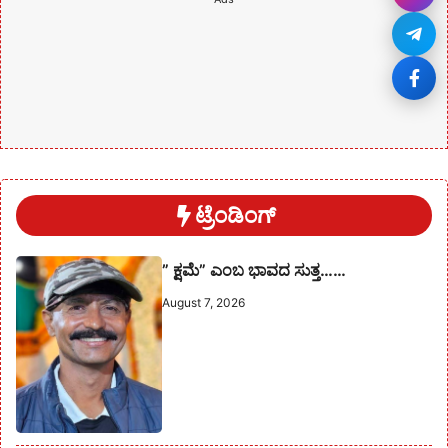
ಟ್ರೆಂಡಿಂಗ್
” ಕ್ಷಮೆ” ಎಂಬ ಭಾವದ ಸುತ್ತ……
August 7, 2026