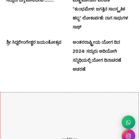
“ಕುಂಭಮೇಳ: ಜಗತ್ತಿನ ಸಾಂಸ್ಕೃತಿಕ
ಹಬ್ಬ” ಲೋಕಾರ್ಪಣೆ: ನಾಗ ಸಾಧುಗಳ
ಸಾಥ್
ಶ್ರೀ ಸಿದ್ದಲೀಂಗೇಶ್ವರ ಜಯಂತೋತ್ಸವ
ಅಂತರರಾಷ್ಟ್ರೀಯ ಯೋಗ ದಿನ
2024: ಸದ್ಗುರು ಆದಿಯೋಗಿ
ಸನ್ನಿಧಿಯಲ್ಲಿ ಯೋಗ ದಿನಾಚರಣೆ
ಆಚರಣೆ
---Ads---