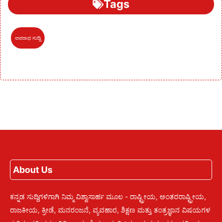
Tags
ಅಪರಾಧ ಸುದ್ದಿ
About Us
ಕನ್ನಡ ಸುದ್ದಿಗಳಿಗಾಗಿ ನಿಮ್ಮ ವಿಶ್ವಾಸಾರ್ಹ ಮೂಲ - ರಾಷ್ಟ್ರೀಯ, ಅಂತರರಾಷ್ಟ್ರೀಯ,
ರಾಜಕೀಯ, ಕ್ರೀಡೆ, ಮನರಂಜನೆ, ವ್ಯವಹಾರ, ಶಿಕ್ಷಣ ಮತ್ತು ತಂತ್ರಜ್ಞಾನ ವಿಷಯಗಳ