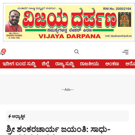
Skip
to
content
Me
8
ಇದೀಗ ಬಂದ ಸುದ್ದಿ
ಜಿಲ್ಲೆ
ರಾಜ್ಯ ಸುದ್ದಿ
ರಾಜಕೀಯ
ಅಂಕಣ
ಆರೋ
--Ads--
ಆಧ್ಯಾತ್ಮಿಕ
ಶ್ರೀ ಶಂಕರಚಾರ್ಯ ಜಯಂತಿ: ಸಾಧು-