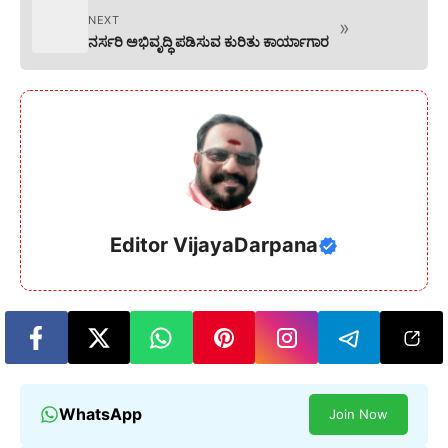
NEXT
»
ನರ್ಸರಿ ಅಭಿವೃದ್ಧಿ ಪಡಿಸುವ ಕುರಿತು ಕಾರ್ಯಾಗಾರ
Editor VijayaDarpana
WhatsApp
Join Now