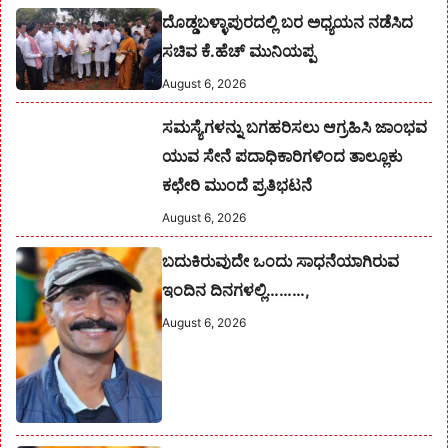
ದೊಡ್ಡಬಳ್ಳಾಪುರದಲ್ಲಿ ಬರ ಅಧ್ಯಯನ ನಡೆಸಿದ
ಸಚಿವ ಕೆ.ಹೆಚ್ ಮುನಿಯಪ್ಪ
August 6, 2026
ಸಮಸ್ಯೆಗಳನ್ನು ಬಗಹರಿಸಲು ಆಗ್ರಹಿಸಿ ಜಾಂಭವ
ಯುವ ಸೇನೆ ಪದಾಧಿಕಾರಿಗಳಿಂದ ತಾಲ್ಲೂಕು
ಕಛೇರಿ ಮುಂದೆ ಪ್ರತಿಭಟನೆ
August 6, 2026
ಬದುಕಿರುವುದೇ ಒಂದು ಸಾಧನೆಯಾಗಿರುವ
ಇಂದಿನ ದಿನಗಳಲ್ಲಿ………,
August 6, 2026