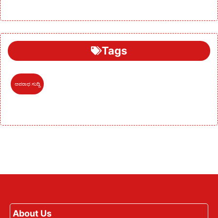
Tags
ಅಪರಾಧ ಸುದ್ದಿ
About Us