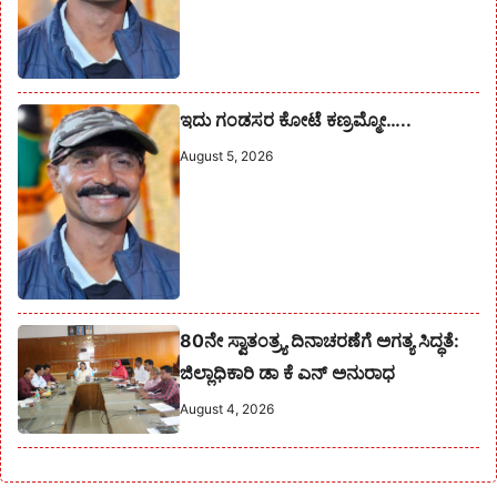
ಇದು ಗಂಡಸರ ಕೋಟೆ ಕಣ್ರಮ್ಮೋ…..
August 5, 2026
80ನೇ ಸ್ವಾತಂತ್ರ್ಯ ದಿನಾಚರಣೆಗೆ ಅಗತ್ಯ ಸಿದ್ಧತೆ:
ಜಿಲ್ಲಾಧಿಕಾರಿ ಡಾ ಕೆ ಎನ್ ಅನುರಾಧ
August 4, 2026