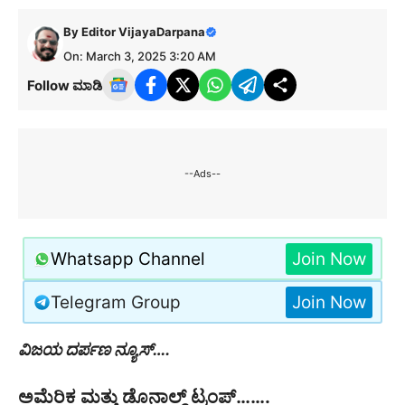
By
Editor VijayaDarpana
On: March 3, 2025 3:20 AM
Follow ಮಾಡಿ
--Ads--
Whatsapp Channel
Join Now
Telegram Group
Join Now
ವಿಜಯ ದರ್ಪಣ ನ್ಯೂಸ್….
ಅಮೆರಿಕ ಮತ್ತು ಡೊನಾಲ್ಡ್ ಟ್ರಂಪ್…….