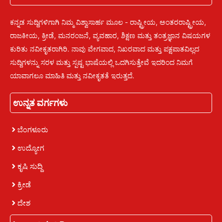
ಕನ್ನಡ ಸುದ್ದಿಗಳಿಗಾಗಿ ನಿಮ್ಮ ವಿಶ್ವಾಸಾರ್ಹ ಮೂಲ - ರಾಷ್ಟ್ರೀಯ, ಅಂತರರಾಷ್ಟ್ರೀಯ,
ರಾಜಕೀಯ, ಕ್ರೀಡೆ, ಮನರಂಜನೆ, ವ್ಯವಹಾರ, ಶಿಕ್ಷಣ ಮತ್ತು ತಂತ್ರಜ್ಞಾನ ವಿಷಯಗಳ
ಕುರಿತು ನವೀಕೃತರಾಗಿರಿ. ನಾವು ವೇಗವಾದ, ನಿಖರವಾದ ಮತ್ತು ಪಕ್ಷಪಾತವಿಲ್ಲದ
ಸುದ್ದಿಗಳನ್ನು ಸರಳ ಮತ್ತು ಸ್ಪಷ್ಟ ಭಾಷೆಯಲ್ಲಿ ಒದಗಿಸುತ್ತೇವೆ ಇದರಿಂದ ನಿಮಗೆ
ಯಾವಾಗಲೂ ಮಾಹಿತಿ ಮತ್ತು ನವೀಕೃತತೆ ಇರುತ್ತದೆ.
ಉನ್ನತ ವರ್ಗಗಳು
ಬೆಂಗಳೂರು
ಉದ್ಯೋಗ
ಕೃಷಿ ಸುದ್ದಿ
ಕ್ರೀಡೆ
ದೇಶ