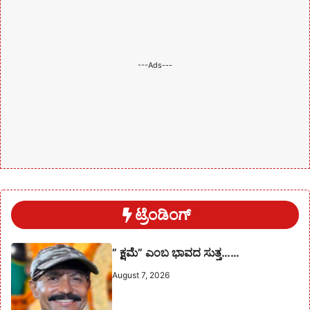
---Ads---
ಟ್ರೆಂಡಿಂಗ್
” ಕ್ಷಮೆ” ಎಂಬ ಭಾವದ ಸುತ್ತ……
August 7, 2026