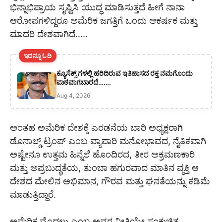
ಭಿನ್ನಾಭಿಪ್ರಾಯ ಸೃಷ್ಟಿಸಿ ಯುದ್ಧ ಮಾಡಿಸುತ್ತದೆ ಹೀಗೆ ನಾನಾ
ಆರೋಪಗಳಿದ್ದರೂ ಅಮೆರಿಕ ಜಗತ್ತಿಗೆ ಒಂದು ಆಕರ್ಷಕ ಮತ್ತು
ಮಾದರಿ ದೇಶವಾಗಿದೆ…..
ಇದನ್ನೂ ಓದಿ
ಕ್ಯೂಸೆಕ್ಸ್ ಗಳಲ್ಲಿ ಹರಿದಿರುವ ಇತಿಹಾಸದ ರಕ್ತ ನಮಗೊಂದು
ಪಾಠವಾಗಬಾರದೆ…….
Aug 4, 2026
ಅಂತಹ ಅಮೆರಿಕ ದೇಶಕ್ಕೆ ಎರಡನೆಯ ಬಾರಿ ಅಧ್ಯಕ್ಷರಾಗಿ
ಡೊನಾಲ್ಡ್ ಟ್ರಂಪ್ ಎಂಬ ವ್ಯಾಪಾರಿ ಮನೋಭಾವದ, ನೈತಿಕವಾಗಿ
ಅಷ್ಟೇನೂ ಉತ್ತಮ ಹಿನ್ನೆಲೆ ಹೊಂದಿರದ, ತೀರ ಅಕ್ರಮಣಕಾರಿ
ಮತ್ತು ಅಪ್ರಬುದ್ಧತೆಯ, ತುಂಬಾ ಹಗುರವಾದ ಮಾತಿನ ವ್ಯಕ್ತಿ ಆ
ದೇಶದ ಮೇಲಿನ ಅಭಿಮಾನ, ಗೌರವ ಮತ್ತು ಘನತೆಯನ್ನು ಕಡಿಮೆ
ಮಾಡುತ್ತಿದ್ದಾರೆ.
ಅಮೆರಿಕ ಮೊದಲು ಎಂಬ ಅವರ ನೀತಿಯೇ ಸಂಕುಚಿತ