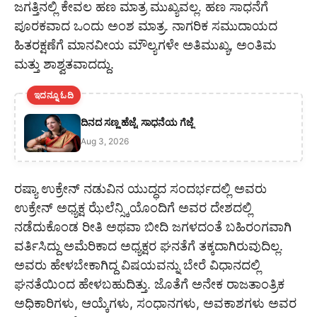
ಜಗತ್ತಿನಲ್ಲಿ ಕೇವಲ ಹಣ ಮಾತ್ರ ಮುಖ್ಯವಲ್ಲ. ಹಣ ಸಾಧನೆಗೆ
ಪೂರಕವಾದ ಒಂದು ಅಂಶ ಮಾತ್ರ. ನಾಗರಿಕ ಸಮುದಾಯದ
ಹಿತರಕ್ಷಣೆಗೆ ಮಾನವೀಯ ಮೌಲ್ಯಗಳೇ ಅತಿಮುಖ್ಯ, ಅಂತಿಮ
ಮತ್ತು ಶಾಶ್ವತವಾದದ್ದು.
ಇದನ್ನೂ ಓದಿ
ದಿನದ ಸಣ್ಣ ಹೆಜ್ಜೆ, ಸಾಧನೆಯ ಗೆಜ್ಜೆ
Aug 3, 2026
ರಷ್ಯಾ ಉಕ್ರೇನ್ ನಡುವಿನ ಯುದ್ಧದ ಸಂದರ್ಭದಲ್ಲಿ ಅವರು
ಉಕ್ರೇನ್ ಅಧ್ಯಕ್ಷ ಝೆಲೆನ್ಸ್ಕಿಯೊಂದಿಗೆ ಅವರ ದೇಶದಲ್ಲಿ
ನಡೆದುಕೊಂಡ ರೀತಿ ಅಥವಾ ಬೀದಿ ಜಗಳದಂತೆ ಬಹಿರಂಗವಾಗಿ
ವರ್ತಿಸಿದ್ದು ಅಮೆರಿಕಾದ ಅಧ್ಯಕ್ಷರ ಘನತೆಗೆ ತಕ್ಕದಾಗಿರುವುದಿಲ್ಲ.
ಅವರು ಹೇಳಬೇಕಾಗಿದ್ದ ವಿಷಯವನ್ನು ಬೇರೆ ವಿಧಾನದಲ್ಲಿ
ಘನತೆಯಿಂದ ಹೇಳಬಹುದಿತ್ತು. ಜೊತೆಗೆ ಅನೇಕ ರಾಜತಾಂತ್ರಿಕ
ಅಧಿಕಾರಿಗಳು, ಆಯ್ಕೆಗಳು, ಸಂಧಾನಗಳು, ಅವಕಾಶಗಳು ಅವರ