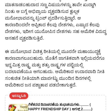
ಮಾತನಾಡಬಹುದಾದ ಸಣ್ಣ ವಿಷಯಗಳನ್ನು ತಾವೇ ಖುದ್ದಾಗಿ
ನಿಂತು ಆ ಬಗ್ಗೆ ಅಭಿಪ್ರಾಯ ವ್ಯಕ್ತಪಡಿಸುವ ಕ್ಷುಲ್ಲಕ
ಮನೋಭಾವವನ್ನು ಟ್ರಂಪ್ ಪ್ರದರ್ಶಿಸುತ್ತಿದ್ದಾರೆ. ಆ
ಕಾರಣದಿಂದಲೇ ಆಫ್ರಿಕಾದ ಕೆಲವು ದೇಶಗಳು, ಏಷ್ಯಾದ ಕೆಲವು
ದೇಶಗಳು, ಇದೀಗ ಯುರೋಪಿನ ದೇಶಗಳು ಸಹ ಅಮೆರಿಕ ವಿರುದ್ಧ
ಅಸಹನೆ ವ್ಯಕ್ತಪಡಿಸುತ್ತಿವೆ.
ಈ ಮನೋಭಾವ ವಿಚಿತ್ರ ರೀತಿಯಲ್ಲಿ ಮೂರನೇ ಮಹಾಯುದ್ಧಕ್ಕೆ
ಕಾರಣವಾಗಲೂಬಹುದು. ಜೊತೆಗೆ ಜಾಗತಿಕವಾಗಿ ಇಲ್ಲಿಯವರೆಗೂ
ಇದ್ದ ಮಿತ್ರ ರಾಷ್ಟ್ರ ಮತ್ತು ಶತ್ರು ರಾಷ್ಟ್ರಗಳ ಪಟ್ಟಿಯಲ್ಲಿ
ಬದಲಾವಣೆಯೂ ಆಗಬಹುದು. ಅಮೆರಿಕಾದ ಉದಾರವಾದಿ ನೀತಿ
ಸಂಕುಚಿತ ನೀತಿಯಾಗಿ ಮಾರ್ಪಟ್ಟು ಮುಂದಿನ ದಿನಗಳಲ್ಲಿ
ಅಮೆರಿಕಾದ ಜನ ಪಶ್ಚಾತಾಪ ಪಡಬೇಕಾಗುತ್ತದೆ.
ಇದನ್ನೂ ಓದಿ
ಗೆಳೆತನದ ದಿನಾಚರಣೆಯ ಶುಭಾಶಯಗಳು..,……. (
HAPPY FRIENDSHIP DAY ) ಆಗಸ್ಟ್ 2………)