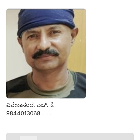
ವಿವೇಕಾನಂದ. ಎಚ್. ಕೆ.
9844013068…….