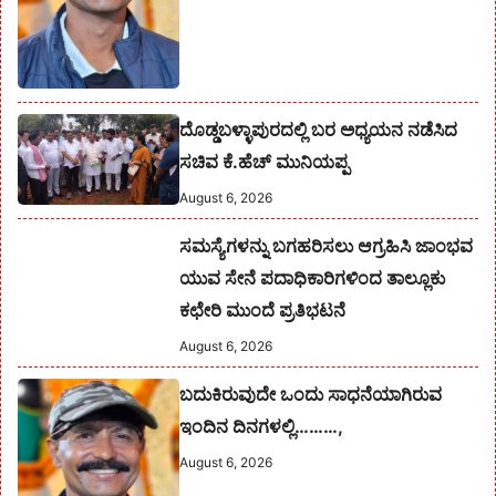
ದೊಡ್ಡಬಳ್ಳಾಪುರದಲ್ಲಿ ಬರ ಅಧ್ಯಯನ ನಡೆಸಿದ
ಸಚಿವ ಕೆ.ಹೆಚ್ ಮುನಿಯಪ್ಪ
August 6, 2026
ಸಮಸ್ಯೆಗಳನ್ನು ಬಗಹರಿಸಲು ಆಗ್ರಹಿಸಿ ಜಾಂಭವ
ಯುವ ಸೇನೆ ಪದಾಧಿಕಾರಿಗಳಿಂದ ತಾಲ್ಲೂಕು
ಕಛೇರಿ ಮುಂದೆ ಪ್ರತಿಭಟನೆ
August 6, 2026
ಬದುಕಿರುವುದೇ ಒಂದು ಸಾಧನೆಯಾಗಿರುವ
ಇಂದಿನ ದಿನಗಳಲ್ಲಿ………,
August 6, 2026