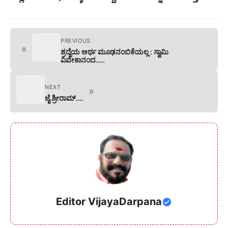
PREVIOUS
«
ಶ್ರದ್ದೆಯ ಅರ್ಥ ಮೂಢನಂಬಿಕೆಯಲ್ಲ : ಸ್ವಾಮಿ
ವಿವೇಕಾನಂದ…..
NEXT
»
ಜೈ ಶ್ರೀರಾಮ್….
Editor VijayaDarpana