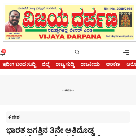
Skip
to
content
Me
8
ಇದೀಗ ಬಂದ ಸುದ್ದಿ
ಜಿಲ್ಲೆ
ರಾಜ್ಯ ಸುದ್ದಿ
ರಾಜಕೀಯ
ಅಂಕಣ
ಆರೋ
--Ads--
ದೇಶ
ಭಾರತ ಜಗತ್ತಿನ 3ನೇ ಅತಿದೊಡ್ಡ