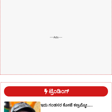
---Ads---
ಟ್ರೆಂಡಿಂಗ್
ಇದು ಗಂಡಸರ ಕೋಟೆ ಕಣ್ರಮ್ಮೋ…..