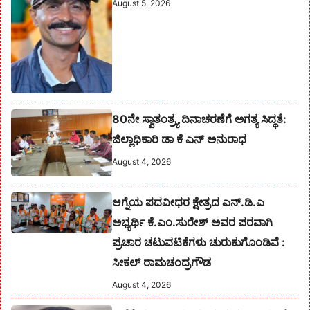
August 5, 2026
80ನೇ ಸ್ವಾತಂತ್ರ್ಯ ದಿನಾಚರಣೆಗೆ ಅಗತ್ಯ ಸಿದ್ಧತೆ:
ಜಿಲ್ಲಾಧಿಕಾರಿ ಡಾ ಕೆ ಎನ್ ಅನುರಾಧ
August 4, 2026
ಆಗ್ನೆಯ ಪದವೀಧರ ಕ್ಷೇತ್ರದ ಎನ್.ಡಿ.ಎ
ಅಭ್ಯರ್ಥಿ ಕೆ.ಎಂ.ಸುರೇಶ್‌ ಅವರ ಪರವಾಗಿ
ಪ್ರಚಾರ ಚಟುವಟಿಕೆಗಳು ಚುರುಕುಗೊಂಡಿವೆ :
ಸೀಕಲ್ ರಾಮಚಂದ್ರಗೌಡ
August 4, 2026