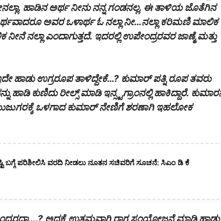
 ನೀನಲ್ಲಾ. ಹಾಡಿನ ಅರ್ಥ ನೀನು ನನ್ನ ಗಂಡನಲ್ಲ. ಈ ತಾಳಿಯ ಜೊತೆಗಿನ
ನ ಅರ್ಥವಾದರೂ ಅವರ ಒಳಾರ್ಥ ಓ ನಲ್ಲಾ ನೀ…ನಲ್ಲಾ ಕರಿಮಣಿ ಮಾಲಿಕ
ೀನೆ ನಲ್ಲಾ ಎಂದಾಗುತ್ತದೆ. ಇದರಲ್ಲಿ ಉಪೇಂದ್ರರವರ ಜಾಣ್ಮೆ ಮತ್ತು
ಹಾಡು ಉಗ್ರರೂಪ ತಾಳಿದ್ದೇಕೆ…? ಕುಮಾರ್ ಪತ್ನಿ ರೂಪ ತವರು
ಿ ಕುಣಿದು ರೀಲ್ಸ್ ಮಾಡಿ ಇನ್ಸ್ಟಗ್ರಾಂನಲ್ಲಿ ಹಾಕಿದ್ದಾರೆ. ಕುಮಾರ
ೆ. ಮುಜುಗರಕ್ಕೆ ಒಳಗಾದ ಕುಮಾರ್ ನೇಣಿಗೆ ಶರಣಾಗಿ ಇಹಲೋಕ
ಷ್ಟಿ ಬಗ್ಗೆ ಪರಿಶೀಲಿಸಿ ವರದಿ ನೀಡಲು ನೂತನ ಸಚಿವರಿಗೆ ಸೂಚನೆ: ಸಿಎಂ ಡಿ ಕೆ
ಉಪೇಂದ್ರರದ್ದಾ….? ಅದಕ್ಕೆ ಉತ್ತಮವಾಗಿ ರಾಗ ಸಂಯೋಜನೆ ಮಾಡಿ ಹಾಡು