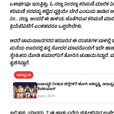
ಒಳಾರ್ಥವೂ ಇರುತ್ತಿತ್ತು. ಓ ನಲ್ಲಾ ನೀನಲ್ಲಾ ಕರಿಮಣಿ ಮಾಲಿಕ
ಕರಿಮಣಿ ಸರವನ್ನು ಕಟ್ಟಿದ ವ್ಯಕ್ತಿಯೇ ಬೇರೆ ಎಂಬುದು ಹಾಡಿ
ನೀ.. ನಲ್ಲಾ. ಅಂದರೆ ಈ ತಾಳಿಯ ಜೊತೆಗಿರುವ ಕರಿಮಣಿ ಮಾಲಿಕ ನ
ಕ್ರಿಯೆಟಿವಿಟಿಗೆ ಎಂತಹವರೂ ಒಪ್ಪಲೇಬೇಕು.
ಆದರೆ ಚಾಮರಾಜನಗರದ ಹನೂರಿನ ಈ ದಂಪತಿಗಳ ಬಾಳಲ್ಲಿ ಇದೇ 
ಮನೆಯ ಊರಿನಲ್ಲಿ ತನ್ನ ಸೋದರ ಮಾವನೊಂದಿಗೆ ಇದೇ ಹಾಡನ್ನು ಹಾಡ
ಸ್ನೇಹಿತರು ನೋಡಿ ಕುಮಾರ್‌ನಿಗೆ ತೋರಿಸಿ ಚುಡಾಯಿಸಿದ್ದಾರ
ತ್ಯಜಿಸಿದ್ದಾರೆ.
ಇದನ್ನೂ ಓದಿ
ಜವಾಬ್ದಾರಿ ನೀಡುವ ಜಿಲ್ಲೆಗಳಿಗೆ ಹೋಗಿ ಅತಿವೃಷ್ಟಿ, ಅನಾವೃ
ಶಿವಕುಮಾರ್
Aug 4, 2026
ಇಲ್ಲಿ ತಪ್ಪು ಯಾರದ್ದು..? ಈ ಹಾಡು ಬರೆದು ಚಿತ್ರೀಕರಿಸಿದ 