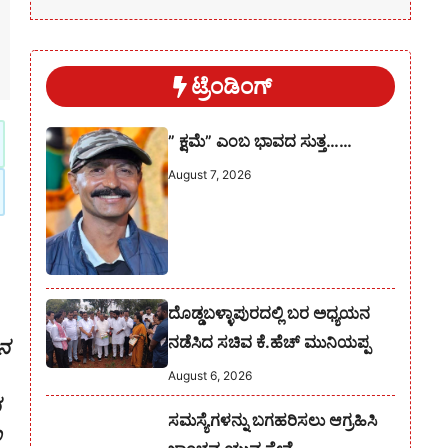
ಟ್ರೆಂಡಿಂಗ್
” ಕ್ಷಮೆ” ಎಂಬ ಭಾವದ ಸುತ್ತ……
August 7, 2026
ದೊಡ್ಡಬಳ್ಳಾಪುರದಲ್ಲಿ ಬರ ಅಧ್ಯಯನ
ನಡೆಸಿದ ಸಚಿವ ಕೆ.ಹೆಚ್ ಮುನಿಯಪ್ಪ
ಿನ
August 6, 2026
ನ
ಸಮಸ್ಯೆಗಳನ್ನು ಬಗಹರಿಸಲು ಆಗ್ರಹಿಸಿ
ೂ