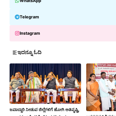
WhatsApp
Telegram
Instagram
ಇದನ್ನೂ ಓದಿ
ಜವಾಬ್ದಾರಿ ನೀಡುವ ಜಿಲ್ಲೆಗಳಿಗೆ ಹೋಗಿ ಅತಿವೃಷ್ಟಿ,