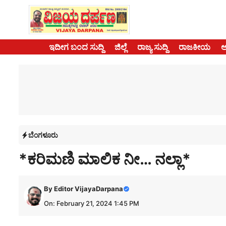
Skip
to
content
ಇದೀಗ ಬಂದ ಸುದ್ದಿ
ಜಿಲ್ಲೆ
ರಾಜ್ಯ ಸುದ್ದಿ
ರಾಜಕೀಯ
ಬೆಂಗಳೂರು
*ಕರಿಮಣಿ ಮಾಲಿಕ ನೀ… ನಲ್ಲಾ*
By
Editor VijayaDarpana
On: February 21, 2024 1:45 PM