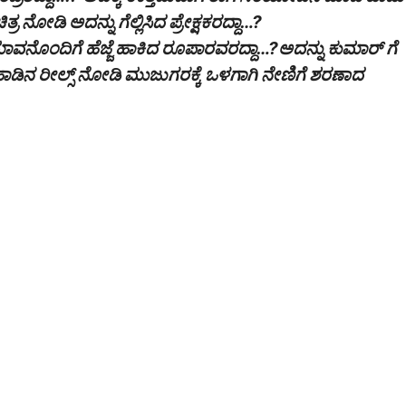
ರ ನೋಡಿ ಅದನ್ನು ಗೆಲ್ಲಿಸಿದ ಪ್ರೇಕ್ಷಕರದ್ದಾ…?
ನೊಂದಿಗೆ ಹೆಜ್ಜೆ ಹಾಕಿದ ರೂಪಾರವರದ್ದಾ…?ಅದನ್ನು ಕುಮಾರ್ ಗೆ
ಾಡಿನ ರೀಲ್ಸ್ ನೋಡಿ ಮುಜುಗರಕ್ಕೆ ಒಳಗಾಗಿ ನೇಣಿಗೆ ಶರಣಾದ