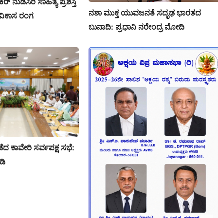
 ನುಡಿಸಿರಿ ಸಾಹಿತ್ಯ ಪ್ರಶಸ್ತಿ
ನಶಾ ಮುಕ್ತ ಯುವಜನತೆ ಸದೃಢ ಭಾರತದ
 ವಿಕಾಸ ರಂಗ
ಬುನಾದಿ: ಪ್ರಧಾನಿ ನರೇಂದ್ರ ಮೋದಿ
ನಡೆದ ಕಾವೇರಿ ಸರ್ವಪಕ್ಷ ಸಭೆ:
ುಡಿ