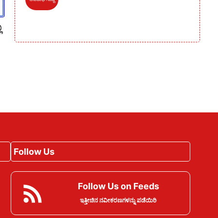
ಿ
Follow Us
Follow Us on Feeds
ಇತ್ತೀಚಿನ ನವೀಕರಣಗಳನ್ನು ಪಡೆಯಿರಿ