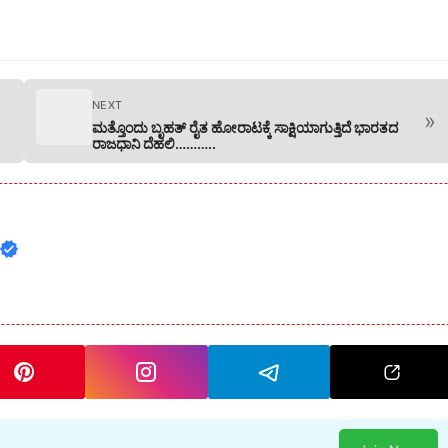
NEXT
»
ಮತ್ತೊಂದು ಬೃಹತ್ ರೈತ ಹೋರಾಟಕ್ಕೆ ಸಾಕ್ಷಿಯಾಗುತ್ತಿದೆ ಭಾರತದ
ರಾಜಧಾನಿ ದೆಹಲಿ………..