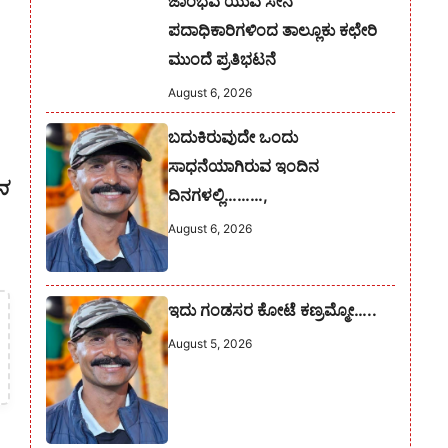
ಜಾಂಭವ ಯುವ ಸೇನೆ
ಪದಾಧಿಕಾರಿಗಳಿಂದ ತಾಲ್ಲೂಕು ಕಛೇರಿ
ಮುಂದೆ ಪ್ರತಿಭಟನೆ
August 6, 2026
ಬದುಕಿರುವುದೇ ಒಂದು
ಸಾಧನೆಯಾಗಿರುವ ಇಂದಿನ
ನ
ದಿನಗಳಲ್ಲಿ………,
August 6, 2026
ಇದು ಗಂಡಸರ ಕೋಟೆ ಕಣ್ರಮ್ಮೋ…..
August 5, 2026