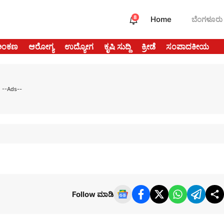
8
Home
ಬೆಂಗಳೂರು
ಅಂಕಣ
ಆರೋಗ್ಯ
ಉದ್ಯೋಗ
ಕೃಷಿ ಸುದ್ದಿ
ಕ್ರೀಡೆ
ಸಂಪಾದಕೀಯ
--Ads--
Follow ಮಾಡಿ