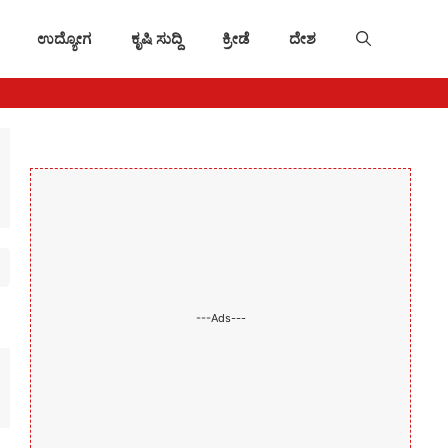
ಉದ್ಯೋಗ
ಕೃಷಿ ಸುದ್ದಿ
ಕ್ರೀಡೆ
ದೇಶ
---Ads---