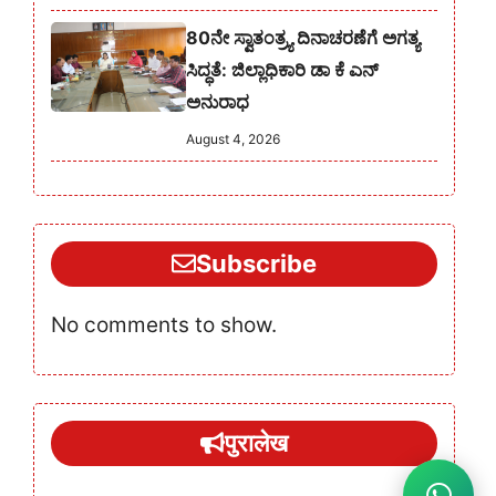
80ನೇ ಸ್ವಾತಂತ್ರ್ಯ ದಿನಾಚರಣೆಗೆ ಅಗತ್ಯ
ಸಿದ್ಧತೆ: ಜಿಲ್ಲಾಧಿಕಾರಿ ಡಾ ಕೆ ಎನ್
ಅನುರಾಧ
August 4, 2026
Subscribe
No comments to show.
पुरालेख