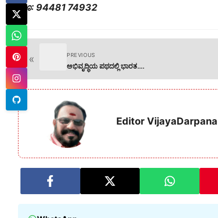
ಮೊ: 94481 74932
PREVIOUS
«
ಅಭಿವೃದ್ಧಿಯ ಪಥದಲ್ಲಿ ಭಾರತ….
Editor VijayaDarpana