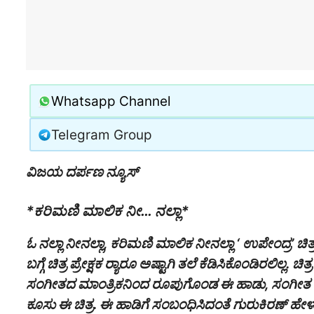
Whatsapp Channel
Telegram Group
ವಿಜಯ ದರ್ಪಣ ನ್ಯೂಸ್
*ಕರಿಮಣಿ ಮಾಲಿಕ ನೀ… ನಲ್ಲಾ*
ಓ ನಲ್ಲಾ ನೀನಲ್ಲಾ, ಕರಿಮಣಿ ಮಾಲಿಕ ನೀನಲ್ಲಾ ‘ ಉಪೇಂದ್ರ’ 
ಬಗ್ಗೆ ಚಿತ್ರ ಪ್ರೇಕ್ಷಕ ರ‍್ಯಾರೂ ಅಷ್ಟಾಗಿ ತಲೆ ಕೆಡಿಸಿಕೊಂಡಿರಲಿ
ಸಂಗೀತದ ಮಾಂತ್ರಿಕನಿಂದ ರೂಪುಗೊಂಡ ಈ ಹಾಡು, ಸಂಗೀತ 
ಕೂಸು ಈ ಚಿತ್ರ. ಈ ಹಾಡಿಗೆ ಸಂಬಂಧಿಸಿದಂತೆ ಗುರುಕಿರಣ್ 