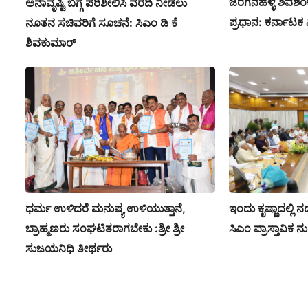
ಜರಗನಹಳ್ಳಿ ಶಿವಶಂಕರ್
ಅನಾವೃಷ್ಟಿ ಬಗ್ಗೆ ಪರಿಶೀಲಿಸಿ ವರದಿ ನೀಡಲು
ಪ್ರಧಾನ: ಕರ್ನಾಟಕ
ನೂತನ ಸಚಿವರಿಗೆ ಸೂಚನೆ: ಸಿಎಂ ಡಿ ಕೆ
ಶಿವಕುಮಾರ್
ಇಂದು ಕೃಷ್ಣಾದಲ್ಲಿ 
ಧರ್ಮ ಉಳಿದರೆ ಮನುಷ್ಯ ಉಳಿಯುತ್ತಾನೆ,
ಸಿಎಂ ಪ್ರಾಸ್ತಾವಿಕ ನ
ಬ್ರಾಹ್ಮಣರು ಸಂಘಟಿತರಾಗಬೇಕು :ಶ್ರೀ ಶ್ರೀ
ಸುಜಯನಿಧಿ ತೀರ್ಥರು