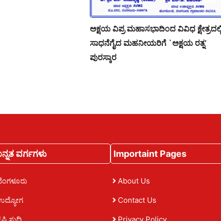
ಅಕ್ಷಯ ವಿಪ್ರ ಮಹಾಸಭಾದಿಂದ ವಿವಿಧ ಕ್ಷೇತ್ರದಲ್ಲ
ಸಾಧನೆಗೈದ ಮಹನೀಯರಿಗೆ `ಅಕ್ಷಯ ರತ್ನ’
ಪುರಸ್ಕಾರ
ನ್ನತ ವರ್ಗಗಳು
Importaint Pages
ಬೆಂಗಳೂರು
About Us
ಉದ್ಯೋಗ
Contact Us
ೃಷಿ ಸುದ್ದಿ
Privacy Policy