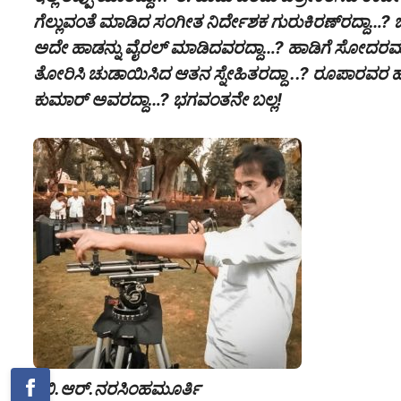
ಗೆಲ್ಲುವಂತೆ ಮಾಡಿದ ಸಂಗೀತ ನಿರ್ದೇಶಕ ಗುರುಕಿರಣ್‌ರದ್ದಾ…? ಚಿತ್
ಅದೇ ಹಾಡನ್ನು ವೈರಲ್ ಮಾಡಿದವರದ್ದಾ…? ಹಾಡಿಗೆ ಸೋದರಮಾವ
ತೋರಿಸಿ ಚುಡಾಯಿಸಿದ ಆತನ ಸ್ನೇಹಿತರದ್ದಾ ..? ರೂಪಾರವರ ಹ
ಕುಮಾರ್ ಅವರದ್ದಾ…? ಭಗವಂತನೇ ಬಲ್ಲ!
-ಬಿ.ಆರ್.ನರಸಿಂಹಮೂರ್ತಿ