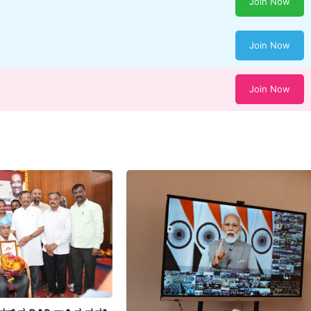
Join Now
Join Now
Join Now