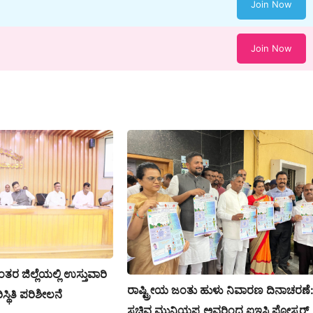
Join Now
Join Now
ರ ಜಿಲ್ಲೆಯಲ್ಲಿ ಉಸ್ತುವಾರಿ
ರಾಷ್ಟ್ರೀಯ ಜಂತು ಹುಳು ನಿವಾರಣ ದಿನಾಚರಣೆ
್ಥಿತಿ ಪರಿಶೀಲನೆ
ಸಚಿವ ಮುನಿಯಪ್ಪ ಅವರಿಂದ ಐಇಸಿ ಪೋಸ್ಟರ್