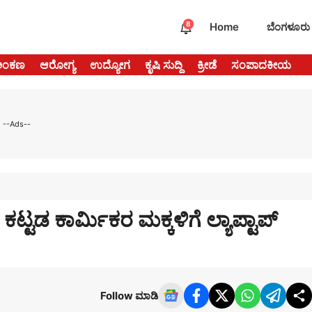
8
Home
ಬೆಂಗಳೂರು
ಅಂಕಣ
ಆರೋಗ್ಯ
ಉದ್ಯೋಗ
ಕೃಷಿ ಸುದ್ದಿ
ಕ್ರೀಡೆ
ಸಂಪಾದಕೀಯ
--Ads--
ಟ್ಟಡ ಕಾರ್ಮಿಕರ ಮಕ್ಕಳಿಗೆ ಲ್ಯಾಪ್ಟಾಪ್
Follow ಮಾಡಿ