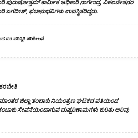
ಾರಿ ಪುರುಷೋತ್ತಮ್ ಕಾರ್ಮಿಕ ಅಧಿಕಾರಿ ನಾಗೇಂದ್ರ, ವಿಕಲಚೇತನರ
 ಜಗದೀಶ್, ಫಲಾನುಭವಿಗಳು ಉಪಸ್ಥಿತರಿದ್ದರು.
ಂದ ಬರ ಪರಿಸ್ಥಿತಿ ಪರಿಶೀಲನೆ
ತರಬೇತಿ
್ರಾಮಾಂತರ ಜಿಲ್ಲಾ ತಂಬಾಕು ನಿಯಂತ್ರಣ ಘಟಕದ ವತಿಯಿಂದ
ಿ ತಂಬಾಕು ಸೇವನೆಯಿಂದಾಗುವ ದುಷ್ಪರಿಣಾಮಗಳು ಕುರಿತು ಅರಿವು