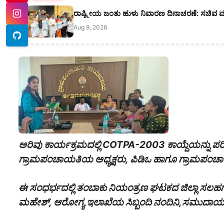
ರಾಷ್ಟ್ರೀಯ ಜಂತು ಹುಳು ನಿವಾರಣ ದಿನಾಚರಣೆ: ಸಚಿವ 
Aug 9, 2026
ಅರಿವು ಕಾರ್ಯಕ್ರಮದಲ್ಲಿ COTPA-2003 ಕಾಯ್ದೆಯನ್ನು ಪರಿ
ಗ್ರಾಮಪಂಚಾಯತಿಯ ಅಧ್ಯಕ್ಷರು, ಪಿಡಿಒ ಹಾಗೂ ಗ್ರಾಮಪಂಚ
ಈ ಸಂಧರ್ಭದಲ್ಲಿ ತಂಬಾಕು ನಿಯಂತ್ರಣ ಘಟಕದ ಜಿಲ್ಲಾ ಸಲಹಗಾರ
ಮಹೇಶ್, ಆರೋಗ್ಯ ಇಲಾಖೆಯ ಸಿಬ್ಬಂದಿ ನಂದಿನಿ,ಸಮುದಾಯ ಆರೋ