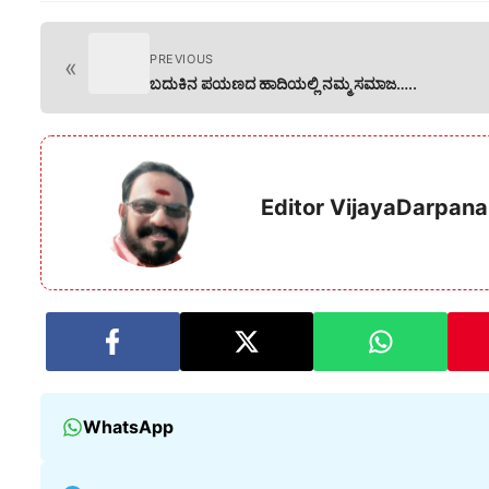
PREVIOUS
«
ಬದುಕಿನ ಪಯಣದ ಹಾದಿಯಲ್ಲಿ ನಮ್ಮ ಸಮಾಜ…..
Editor VijayaDarpana
WhatsApp