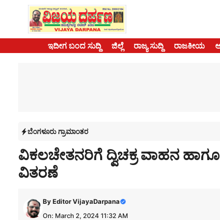
Skip
to
content
ಇದೀಗ ಬಂದ ಸುದ್ದಿ
ಜಿಲ್ಲೆ
ರಾಜ್ಯ ಸುದ್ದಿ
ರಾಜಕೀಯ
ಬೆಂಗಳೂರು ಗ್ರಾಮಾಂತರ
ವಿಕಲಚೇತನರಿಗೆ ದ್ವಿಚಕ್ರ ವಾಹನ ಹಾಗೂ ಕ
ವಿತರಣೆ
By
Editor VijayaDarpana
On: March 2, 2024 11:32 AM