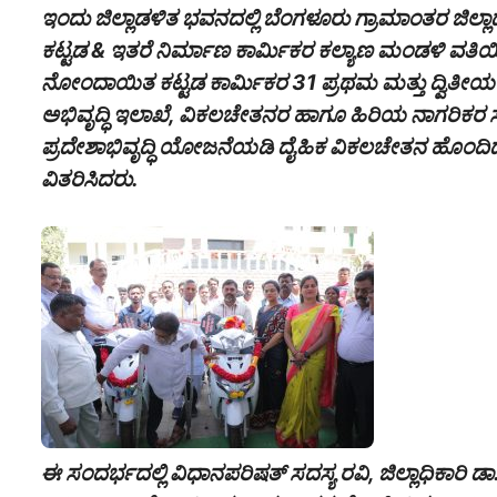
ಇಂದು ಜಿಲ್ಲಾಡಳಿತ ಭವನದಲ್ಲಿ ಬೆಂಗಳೂರು ಗ್ರಾಮಾಂತರ ಜಿಲ್ಲ
ಕಟ್ಟಡ & ಇತರೆ ನಿರ್ಮಾಣ ಕಾರ್ಮಿಕರ ಕಲ್ಯಾಣ ಮಂಡಳಿ ವತಿಯಿಂ
ನೋಂದಾಯಿತ ಕಟ್ಟಡ ಕಾರ್ಮಿಕರ 31 ಪ್ರಥಮ ಮತ್ತು ದ್ವಿತೀಯ ಪಿಯ
ಅಭಿವೃದ್ಧಿ ಇಲಾಖೆ, ವಿಕಲಚೇತನರ ಹಾಗೂ ಹಿರಿಯ ನಾಗರಿಕರ 
ಪ್ರದೇಶಾಭಿವೃದ್ಧಿ ಯೋಜನೆಯಡಿ ದೈಹಿಕ ವಿಕಲಚೇತನ ಹೊಂದಿದ 
ವಿತರಿಸಿದರು.
ಈ ಸಂದರ್ಭದಲ್ಲಿ ವಿಧಾನಪರಿಷತ್ ಸದಸ್ಯ ರವಿ, ಜಿಲ್ಲಾಧಿಕಾರಿ