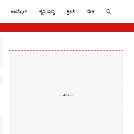
ಉದ್ಯೋಗ
ಕೃಷಿ ಸುದ್ದಿ
ಕ್ರೀಡೆ
ದೇಶ
---Ads---