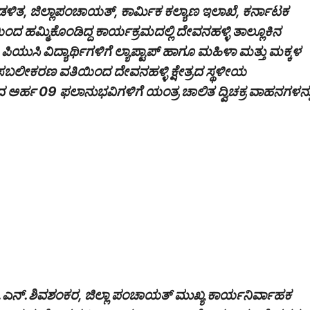
ಾಡಳಿತ, ಜಿಲ್ಲಾಪಂಚಾಯತ್, ಕಾರ್ಮಿಕ ಕಲ್ಯಾಣ ಇಲಾಖೆ, ಕರ್ನಾಟಕ
ದ ಹಮ್ಮಿಕೊಂಡಿದ್ದ ಕಾರ್ಯಕ್ರಮದಲ್ಲಿ ದೇವನಹಳ್ಳಿ ತಾಲ್ಲೂಕಿನ
ುಸಿ ವಿದ್ಯಾರ್ಥಿಗಳಿಗೆ ಲ್ಯಾಪ್ಟಾಪ್ ಹಾಗೂ ಮಹಿಳಾ ಮತ್ತು ಮಕ್ಕಳ
ಸಬಲೀಕರಣ ವತಿಯಿಂದ ದೇವನಹಳ್ಳಿ ಕ್ಷೇತ್ರದ ಸ್ಥಳೀಯ
ಅರ್ಹ 09 ಫಲಾನುಭವಿಗಳಿಗೆ ಯಂತ್ರ ಚಾಲಿತ ದ್ವಿಚಕ್ರ ವಾಹನಗಳನ್ನ
 ಡಾ.ಎನ್.ಶಿವಶಂಕರ, ಜಿಲ್ಲಾ ಪಂಚಾಯತ್ ಮುಖ್ಯ ಕಾರ್ಯನಿರ್ವಾಹಕ