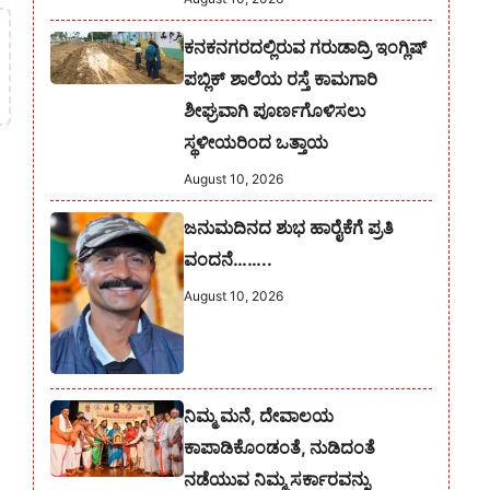
ಕನಕನಗರದಲ್ಲಿರುವ ಗರುಡಾದ್ರಿ ಇಂಗ್ಲಿಷ್
ಪಬ್ಲಿಕ್ ಶಾಲೆಯ ರಸ್ತೆ ಕಾಮಗಾರಿ
ಶೀಘ್ರವಾಗಿ ಪೂರ್ಣಗೊಳಿಸಲು
ಸ್ಥಳೀಯರಿಂದ ಒತ್ತಾಯ
August 10, 2026
ಜನುಮದಿನದ ಶುಭ ಹಾರೈಕೆಗೆ ಪ್ರತಿ
ವಂದನೆ……..
August 10, 2026
ನಿಮ್ಮ ಮನೆ, ದೇವಾಲಯ
ಕಾಪಾಡಿಕೊಂಡಂತೆ, ನುಡಿದಂತೆ
ನಡೆಯುವ ನಿಮ್ಮ ಸರ್ಕಾರವನ್ನು