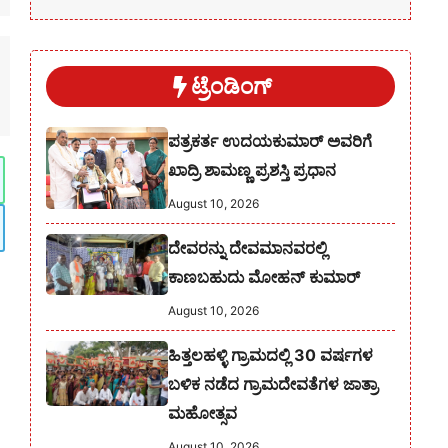
ಟ್ರೆಂಡಿಂಗ್
ಪತ್ರಕರ್ತ ಉದಯಕುಮಾರ್ ಅವರಿಗೆ
ಖಾದ್ರಿ ಶಾಮಣ್ಣ ಪ್ರಶಸ್ತಿ ಪ್ರಧಾನ
August 10, 2026
ದೇವರನ್ನು ದೇವಮಾನವರಲ್ಲಿ
ಕಾಣಬಹುದು ಮೋಹನ್ ಕುಮಾರ್
August 10, 2026
ಹಿತ್ತಲಹಳ್ಳಿ ಗ್ರಾಮದಲ್ಲಿ 30 ವರ್ಷಗಳ
ಬಳಿಕ ನಡೆದ ಗ್ರಾಮದೇವತೆಗಳ ಜಾತ್ರಾ
ಮಹೋತ್ಸವ
August 10, 2026