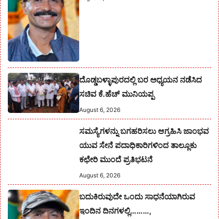
ದೊಡ್ಡಬಳ್ಳಾಪುರದಲ್ಲಿ ಬರ ಅಧ್ಯಯನ ನಡೆಸಿದ
ಸಚಿವ ಕೆ.ಹೆಚ್ ಮುನಿಯಪ್ಪ
August 6, 2026
ಸಮಸ್ಯೆಗಳನ್ನು ಬಗಹರಿಸಲು ಆಗ್ರಹಿಸಿ ಜಾಂಭವ
ಯುವ ಸೇನೆ ಪದಾಧಿಕಾರಿಗಳಿಂದ ತಾಲ್ಲೂಕು
ಕಛೇರಿ ಮುಂದೆ ಪ್ರತಿಭಟನೆ
August 6, 2026
ಬದುಕಿರುವುದೇ ಒಂದು ಸಾಧನೆಯಾಗಿರುವ
ಇಂದಿನ ದಿನಗಳಲ್ಲಿ………,