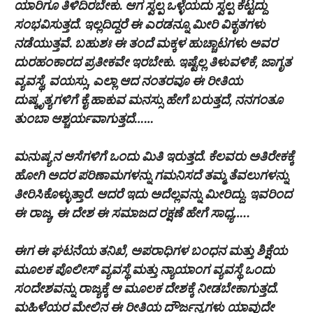
ಯಾರಿಗೂ ತಿಳಿದಿರಬೇಕು. ಆಗ ಸ್ವಲ್ಪ ಒಳ್ಳೆಯದು ಸ್ವಲ್ಪ ಕೆಟ್ಟದ್ದು
ಸಂಭವಿಸುತ್ತದೆ. ಇಲ್ಲದಿದ್ದರೆ ಈ ಎರಡನ್ನೂ ಮೀರಿ ವಿಕೃತಗಳು
ನಡೆಯುತ್ತವೆ. ಬಹುಶಃ ಈ ತಂದೆ ಮಕ್ಕಳ ಹುಚ್ಚಾಟಗಳು ಅವರ
ದುರಹಂಕಾರದ ಪ್ರತೀಕವೇ ಇರಬೇಕು. ಇಷ್ಟೆಲ್ಲ ತಿಳುವಳಿಕೆ, ಜಾಗೃತ
ವ್ಯವಸ್ಥೆ, ವಯಸ್ಸು, ಎಲ್ಲಾ ಆದ ನಂತರವೂ ಈ ರೀತಿಯ
ದುಷ್ಕೃತ್ಯಗಳಿಗೆ ಕೈ ಹಾಕುವ ಮನಸ್ಸು ಹೇಗೆ ಬರುತ್ತದೆ, ನನಗಂತೂ
ತುಂಬಾ ಆಶ್ಚರ್ಯವಾಗುತ್ತದೆ……
ಮನುಷ್ಯನ ಆಸೆಗಳಿಗೆ ಒಂದು ಮಿತಿ ಇರುತ್ತದೆ. ಕೆಲವರು ಅತಿರೇಕಕ್ಕೆ
ಹೋಗಿ ಅದರ ಪರಿಣಾಮಗಳನ್ನು ಗಮನಿಸದೆ ತಮ್ಮ ತೆವಲುಗಳನ್ನು
ತೀರಿಸಿಕೊಳ್ಳುತ್ತಾರೆ. ಆದರೆ ಇದು ಅದೆಲ್ಲವನ್ನು ಮೀರಿದ್ದು. ಇವರಿಂದ
ಈ ರಾಜ್ಯ, ಈ ದೇಶ ಈ ಸಮಾಜದ ರಕ್ಷಣೆ ಹೇಗೆ ಸಾಧ್ಯ…..
ಈಗ ಈ ಘಟನೆಯ ತನಿಖೆ, ಅಪರಾಧಿಗಳ ಬಂಧನ ಮತ್ತು ಶಿಕ್ಷೆಯ
ಮೂಲಕ ಪೊಲೀಸ್ ವ್ಯವಸ್ಥೆ ಮತ್ತು ನ್ಯಾಯಾಂಗ ವ್ಯವಸ್ಥೆ ಒಂದು
ಸಂದೇಶವನ್ನು ರಾಜ್ಯಕ್ಕೆ ಆ ಮೂಲಕ ದೇಶಕ್ಕೆ ನೀಡಬೇಕಾಗುತ್ತದೆ.
ಮಹಿಳೆಯರ ಮೇಲಿನ ಈ ರೀತಿಯ ದೌರ್ಜನ್ಯಗಳು ಯಾವುದೇ