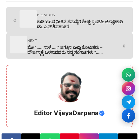
PREVIOUS
«
ಕುಡಿಯುವ ನೀರಿನ ಸಮಸ್ಯೆಗೆ ಶೀಘ್ರ ಸ್ಪಂದಿಸಿ: ಜಿಲ್ಲಾಧಿಕಾರಿ
ಡಾ. ಎನ್ ಶಿವಶಂಕರ
NEXT
»
ಮೇ 1….. ನಾಳೆ …..” ಜಗತ್ತಿನ ಎಲ್ಲಾ ಶೋಷಿತರು –
ದೌರ್ಜನ್ಯಕ್ಕೆ ಒಳಗಾದವರು ನನ್ನ ಸಂಗಾತಿಗಳು “……
Editor VijayaDarpana