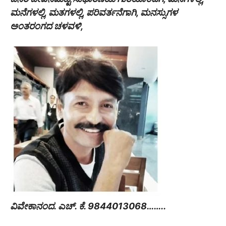
ಮನೆಗಳಲ್ಲಿ, ಮತಗಳಲ್ಲಿ, ಪರಿವರ್ತನೆಗಾಗಿ, ಮನಸ್ಸುಗಳ
ಅಂತರಂಗದ ಚಳವಳಿ,
ವಿವೇಕಾನಂದ. ಎಚ್. ಕೆ. 9844013068……..