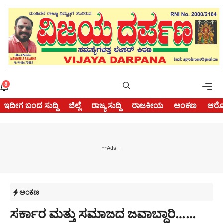
Skip
to
content
Me
8
ಇದೀಗ ಬಂದ ಸುದ್ದಿ
ಜಿಲ್ಲೆ
ರಾಜ್ಯ ಸುದ್ದಿ
ರಾಜಕೀಯ
ಅಂಕಣ
ಆರೋ
--Ads--
ಅಂಕಣ
ಸರ್ಕಾರ ಮತ್ತು ಸಮಾಜದ ಜವಾಬ್ದಾರಿ……