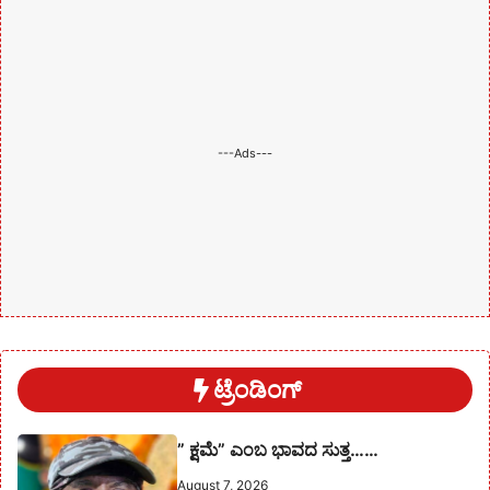
---Ads---
ಟ್ರೆಂಡಿಂಗ್
” ಕ್ಷಮೆ” ಎಂಬ ಭಾವದ ಸುತ್ತ……
August 7, 2026