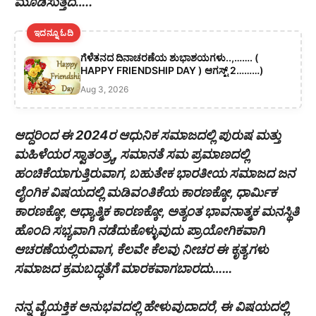
ಮೂಡಿಸುತ್ತದೆ…..
ಇದನ್ನೂ ಓದಿ
ಗೆಳೆತನದ ದಿನಾಚರಣೆಯ ಶುಭಾಶಯಗಳು..,……. (
HAPPY FRIENDSHIP DAY ) ಆಗಸ್ಟ್ 2………)
Aug 3, 2026
ಆದ್ದರಿಂದ ಈ 2024ರ ಆಧುನಿಕ ಸಮಾಜದಲ್ಲಿ ಪುರುಷ ಮತ್ತು
ಮಹಿಳೆಯರ ಸ್ವಾತಂತ್ರ್ಯ, ಸಮಾನತೆ ಸಮ ಪ್ರಮಾಣದಲ್ಲಿ
ಹಂಚಿಕೆಯಾಗುತ್ತಿರುವಾಗ, ಬಹುತೇಕ ಭಾರತೀಯ ಸಮಾಜದ ಜನ
ಲೈಂಗಿಕ ವಿಷಯದಲ್ಲಿ ಮಡಿವಂತಿಕೆಯ ಕಾರಣಕ್ಕೋ, ಧಾರ್ಮಿಕ
ಕಾರಣಕ್ಕೋ, ಆಧ್ಯಾತ್ಮಿಕ ಕಾರಣಕ್ಕೋ, ಅತ್ಯಂತ ಭಾವನಾತ್ಮಕ ಮನಸ್ಥಿತಿ
ಹೊಂದಿ ಸಭ್ಯವಾಗಿ ನಡೆದುಕೊಳ್ಳುವುದು ಪ್ರಾಯೋಗಿಕವಾಗಿ
ಆಚರಣೆಯಲ್ಲಿರುವಾಗ, ಕೆಲವೇ ಕೆಲವು ನೀಚರ ಈ ಕೃತ್ಯಗಳು
ಸಮಾಜದ ಕ್ರಮಬದ್ಧತೆಗೆ ಮಾರಕವಾಗಬಾರದು……
ನನ್ನ ವೈಯಕ್ತಿಕ ಅನುಭವದಲ್ಲಿ ಹೇಳುವುದಾದರೆ, ಈ ವಿಷಯದಲ್ಲಿ