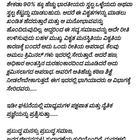
ಶೇಕಡಾ 90% ಕ್ಕೂ ಹೆಚ್ಚು ಭಾರತೀಯರು ಸ್ವಲ್ಪ ಒಳ್ಳೆಯದು ಅಥವಾ
ಸ್ವಲ್ಪ ಕೆಟ್ಟದ್ದು ಮಾಡಬಹುದು. ಆದರೆ ಈ ವಿಕೃತಗಳನ್ನು ಮಾಡಲು
ಖಂಡಿತ ಹೆದರುತ್ತಾರೆ ಮತ್ತು ಆ ಮನೋಭಾವವನ್ನು
ಹೊಂದಿರುವುದಿಲ್ಲ. ಆದ್ದರಿಂದ ಈ ಸದ್ಯ ಸಮಾಜವನ್ನು ಅದೇ ರೀತಿ
ಉಳಿಸುವುದು ಬಹಳ ಮುಖ್ಯ. ವಿಕೃತ ಮನಸ್ಥಿತಿಯು ವಿಕೃತಿಯ
ಕಾರಣಕ್ಕೆ ಬಂದರೆ ಅದು ಒಂದು ರೀತಿಯ ಅಪರಾಧ. ಕೆಲವು
ಅಮಲು ಕ್ರಿಮಿನಲ್ ಗಳು ಇದರಲ್ಲಿ ಸೇರುತ್ತಾರೆ. ಆದರೆ ಹಣ,
ಅಧಿಕಾರ ಅಂತಸ್ತಿನ ದುರಹಂಕಾರದಿಂದ ಮೂಡಿದರೆ ಅದು
ಕ್ಷಮಿಸಲಾಗದ ಅಪರಾಧ. ಅವರಿಗೆ ಅತಿಹೆಚ್ಚು ಕಠಿಣ ಶಿಕ್ಷೆ
ನೀಡಲೇಬೇಕಾಗುತ್ತದೆ. ಈಗ ಇದರಲ್ಲಿ ಭಾಗಿಯಾದರು ಆ ವಿಭಾಗಕ್ಕೆ
ಸೇರಿದವರು…..
ಇಡೀ ಘಟನೆಯಲ್ಲಿ ಮಾಧ್ಯಮಗಳ ಪಕ್ಷಪಾತ ಮತ್ತು ನೈತಿಕ
ಪ್ರಜ್ಞೆಯನ್ನು ಪ್ರಶ್ನಿಸುತ್ತಾ……
ಪ್ರಬುದ್ಧ ಮನಸ್ಸು ಪ್ರಬುದ್ಧ ಸಮಾಜ,
ಜನರ ಜೀವನಮಟ್ಟ ಸುಧಾರಣೆಯ ಗುರಿಯೊಂದಿಗೆ, ಮನಗಳಲ್ಲಿ,