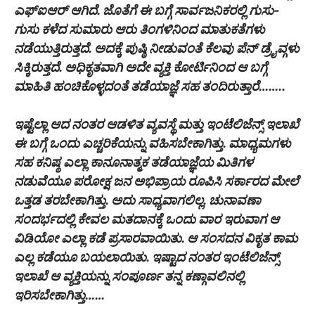
ಎಫ್ಐಆರ್ ಆಗಿದೆ. ಜೊತೆಗೆ ಈ ಬಗ್ಗೆ ಸಾರ್ವಜನಿಕರಲ್ಲಿ ಗುಸು-
ಗುಸು ಕಳೆದ ಸುಮಾರು ಆರು ತಿಂಗಳಿನಿಂದ ಮಾತುಕತೆಗಳು
ನಡೆಯುತ್ತಿರುತ್ತದೆ. ಅದಕ್ಕೆ ಪುಷ್ಠಿ ನೀಡುವಂತೆ ಕೆಲವು ಪೆನ್ ಡ್ರೈವ್ಗಳು
ಸಿಕ್ಕಿರುತ್ತದೆ. ಅಧಿಕೃತವಾಗಿ ಅದೇ ವ್ಯಕ್ತಿ ಕೋರ್ಟಿನಿಂದ ಆ ಬಗ್ಗೆ
ಮಾಹಿತಿ ಹಂಚಿಕೊಳ್ಳದಂತೆ ತಡೆಯಾಜ್ಞೆ ಸಹ ತಂದಿರುತ್ತಾರೆ……..
ಇಷ್ಟೆಲ್ಲಾ ಆದ ನಂತರ ಆಡಳಿತ ವ್ಯವಸ್ಥೆ ಮತ್ತು ಇಂಟೆಲಿಜೆನ್ಸ್ ಇಲಾಖೆ
ಈ ಬಗ್ಗೆ ಒಂದು ಎಚ್ಚರಿಕೆಯನ್ನು ವಹಿಸಬೇಕಾಗಿತ್ತು. ಮಾಧ್ಯಮಗಳು
ಸಹ ಕನಿಷ್ಠ ಎಲ್ಲಾ ಕಾನೂನಾತ್ಮಕ ತಡೆಯಾಜ್ಞೆಯ ಮಿತಿಗಳ
ನಡುವೆಯೂ ಪರೋಕ್ಷ ಜನ ಅಭಿಪ್ರಾಯ ರೂಪಿಸಿ ಸರ್ಕಾರದ ಮೇಲೆ
ಒತ್ತಡ ತರಬೇಕಾಗಿತ್ತು. ಅದು ಸಾಧ್ಯವಾಗಲಿಲ್ಲ. ಚುನಾವಣಾ
ಸಂದರ್ಭದಲ್ಲಿ ಕೇವಲ ಮತದಾನಕ್ಕೆ ಒಂದು ವಾರ ಇರುವಾಗ ಆ
ವಿಡಿಯೋ ಎಲ್ಲಾ ಕಡೆ ಪ್ರಸಾರವಾಯಿತು. ಆ ಸಂಸದನ ವಿಕೃತ ಕಾಮ
ಎಲ್ಲ ಕಡೆಯೂ ಬಯಲಾಯಿತು. ಇಷ್ಟಾದ ನಂತರ ಇಂಟೆಲಿಜೆನ್ಸ್
ಇಲಾಖೆ ಆ ವ್ಯಕ್ತಿಯನ್ನು ಸಂಪೂರ್ಣ ತನ್ನ ಕಣ್ಗಾವಲಿನಲ್ಲಿ
ಇರಿಸಬೇಕಾಗಿತ್ತು……