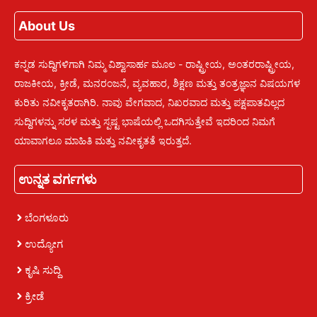
About Us
ಕನ್ನಡ ಸುದ್ದಿಗಳಿಗಾಗಿ ನಿಮ್ಮ ವಿಶ್ವಾಸಾರ್ಹ ಮೂಲ - ರಾಷ್ಟ್ರೀಯ, ಅಂತರರಾಷ್ಟ್ರೀಯ,
ರಾಜಕೀಯ, ಕ್ರೀಡೆ, ಮನರಂಜನೆ, ವ್ಯವಹಾರ, ಶಿಕ್ಷಣ ಮತ್ತು ತಂತ್ರಜ್ಞಾನ ವಿಷಯಗಳ
ಕುರಿತು ನವೀಕೃತರಾಗಿರಿ. ನಾವು ವೇಗವಾದ, ನಿಖರವಾದ ಮತ್ತು ಪಕ್ಷಪಾತವಿಲ್ಲದ
ಸುದ್ದಿಗಳನ್ನು ಸರಳ ಮತ್ತು ಸ್ಪಷ್ಟ ಭಾಷೆಯಲ್ಲಿ ಒದಗಿಸುತ್ತೇವೆ ಇದರಿಂದ ನಿಮಗೆ
ಯಾವಾಗಲೂ ಮಾಹಿತಿ ಮತ್ತು ನವೀಕೃತತೆ ಇರುತ್ತದೆ.
ಉನ್ನತ ವರ್ಗಗಳು
ಬೆಂಗಳೂರು
ಉದ್ಯೋಗ
ಕೃಷಿ ಸುದ್ದಿ
ಕ್ರೀಡೆ