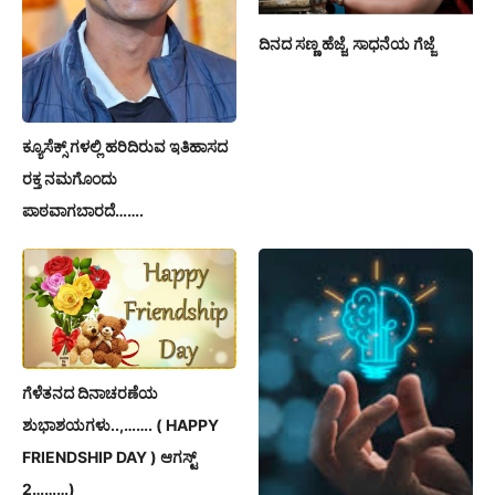
ದಿನದ ಸಣ್ಣ ಹೆಜ್ಜೆ, ಸಾಧನೆಯ ಗೆಜ್ಜೆ
ಕ್ಯೂಸೆಕ್ಸ್ ಗಳಲ್ಲಿ ಹರಿದಿರುವ ಇತಿಹಾಸದ
ರಕ್ತ ನಮಗೊಂದು
ಪಾಠವಾಗಬಾರದೆ…….
ಗೆಳೆತನದ ದಿನಾಚರಣೆಯ
ಶುಭಾಶಯಗಳು..,……. ( HAPPY
FRIENDSHIP DAY ) ಆಗಸ್ಟ್
2………)