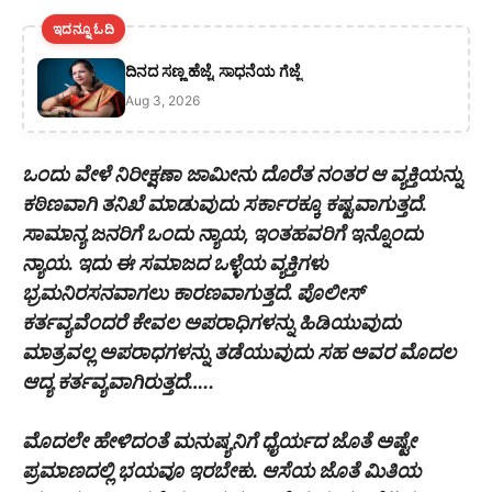
ಇದನ್ನೂ ಓದಿ
ದಿನದ ಸಣ್ಣ ಹೆಜ್ಜೆ, ಸಾಧನೆಯ ಗೆಜ್ಜೆ
Aug 3, 2026
ಒಂದು ವೇಳೆ ನಿರೀಕ್ಷಣಾ ಜಾಮೀನು ದೊರೆತ ನಂತರ ಆ ವ್ಯಕ್ತಿಯನ್ನು
ಕಠಿಣವಾಗಿ ತನಿಖೆ ಮಾಡುವುದು ಸರ್ಕಾರಕ್ಕೂ ಕಷ್ಟವಾಗುತ್ತದೆ.
ಸಾಮಾನ್ಯ ಜನರಿಗೆ ಒಂದು ನ್ಯಾಯ, ಇಂತಹವರಿಗೆ ಇನ್ನೊಂದು
ನ್ಯಾಯ. ಇದು ಈ ಸಮಾಜದ ಒಳ್ಳೆಯ ವ್ಯಕ್ತಿಗಳು
ಭ್ರಮನಿರಸನವಾಗಲು ಕಾರಣವಾಗುತ್ತದೆ. ಪೊಲೀಸ್
ಕರ್ತವ್ಯವೆಂದರೆ ಕೇವಲ ಅಪರಾಧಿಗಳನ್ನು ಹಿಡಿಯುವುದು
ಮಾತ್ರವಲ್ಲ ಅಪರಾಧಗಳನ್ನು ತಡೆಯುವುದು ಸಹ ಅವರ ಮೊದಲ
ಆದ್ಯ ಕರ್ತವ್ಯವಾಗಿರುತ್ತದೆ…..
ಮೊದಲೇ ಹೇಳಿದಂತೆ ಮನುಷ್ಯನಿಗೆ ಧೈರ್ಯದ ಜೊತೆ ಅಷ್ಟೇ
ಪ್ರಮಾಣದಲ್ಲಿ ಭಯವೂ ಇರಬೇಕು. ಆಸೆಯ ಜೊತೆ ಮಿತಿಯ