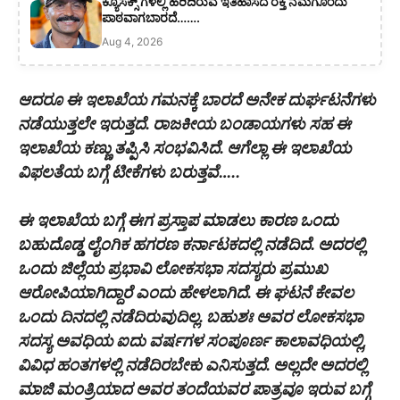
ಕ್ಯೂಸೆಕ್ಸ್ ಗಳಲ್ಲಿ ಹರಿದಿರುವ ಇತಿಹಾಸದ ರಕ್ತ ನಮಗೊಂದು
ಪಾಠವಾಗಬಾರದೆ…….
Aug 4, 2026
ಆದರೂ ಈ ಇಲಾಖೆಯ ಗಮನಕ್ಕೆ ಬಾರದೆ ಅನೇಕ ದುರ್ಘಟನೆಗಳು
ನಡೆಯುತ್ತಲೇ ಇರುತ್ತದೆ. ರಾಜಕೀಯ ಬಂಡಾಯಗಳು ಸಹ ಈ
ಇಲಾಖೆಯ ಕಣ್ಣು ತಪ್ಪಿಸಿ ಸಂಭವಿಸಿದೆ. ಆಗೆಲ್ಲಾ ಈ ಇಲಾಖೆಯ
ವಿಫಲತೆಯ ಬಗ್ಗೆ ಟೀಕೆಗಳು ಬರುತ್ತವೆ…..
ಈ ಇಲಾಖೆಯ ಬಗ್ಗೆ ಈಗ ಪ್ರಸ್ತಾಪ ಮಾಡಲು ಕಾರಣ ಒಂದು
ಬಹುದೊಡ್ಡ ಲೈಂಗಿಕ ಹಗರಣ ಕರ್ನಾಟಕದಲ್ಲಿ ನಡೆದಿದೆ. ಅದರಲ್ಲಿ
ಒಂದು ಜಿಲ್ಲೆಯ ಪ್ರಭಾವಿ ಲೋಕಸಭಾ ಸದಸ್ಯರು ಪ್ರಮುಖ
ಆರೋಪಿಯಾಗಿದ್ದಾರೆ ಎಂದು ಹೇಳಲಾಗಿದೆ. ಈ ಘಟನೆ ಕೇವಲ
ಒಂದು ದಿನದಲ್ಲಿ ನಡೆದಿರುವುದಿಲ್ಲ. ಬಹುಶಃ ಅವರ ಲೋಕಸಭಾ
ಸದಸ್ಯ ಅವಧಿಯ ಐದು ವರ್ಷಗಳ ಸಂಪೂರ್ಣ ಕಾಲಾವಧಿಯಲ್ಲಿ,
ವಿವಿಧ ಹಂತಗಳಲ್ಲಿ ನಡೆದಿರಬೇಕು ಎನಿಸುತ್ತದೆ. ಅಲ್ಲದೇ ಅದರಲ್ಲಿ
ಮಾಜಿ ಮಂತ್ರಿಯಾದ ಅವರ ತಂದೆಯವರ ಪಾತ್ರವೂ ಇರುವ ಬಗ್ಗೆ