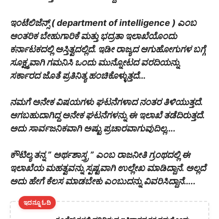
ಇಂಟೆಲಿಜೆನ್ಸ್ ( department of intelligence ) ಎಂಬ
ಆಂತರಿಕ ಬೇಹುಗಾರಿಕೆ ಮತ್ತು ಭದ್ರತಾ ಇಲಾಖೆಯೊಂದು
ಕರ್ನಾಟಕದಲ್ಲಿ ಅಸ್ತಿತ್ವದಲ್ಲಿದೆ. ಇಡೀ ರಾಜ್ಯದ ಆಗುಹೋಗುಗಳ ಬಗ್ಗೆ
ಸೂಕ್ಷ್ಮವಾಗಿ ಗಮನಿಸಿ ಒಂದು ಮುನ್ನೋಟದ ವರದಿಯನ್ನು
ಸರ್ಕಾರದ ಜೊತೆ ಪ್ರತಿನಿತ್ಯ ಹಂಚಿಕೊಳ್ಳುತ್ತದೆ…
ನಮಗೆ ಅನೇಕ ವಿಷಯಗಳು ಘಟನೆಗಳಾದ ನಂತರ ತಿಳಿಯುತ್ತದೆ.
ಆಗಬಹುದಾಗಿದ್ದ ಅನೇಕ ಘಟನೆಗಳನ್ನು ಈ ಇಲಾಖೆ ತಡೆದಿರುತ್ತದೆ.
ಅದು ಸಾರ್ವಜನಿಕವಾಗಿ ಅಷ್ಟು ಪ್ರಚಾರವಾಗುವುದಿಲ್ಲ….
ಕೌಟಿಲ್ಯ ತನ್ನ ” ಅರ್ಥಶಾಸ್ತ್ರ ” ಎಂಬ ರಾಜನೀತಿ ಗ್ರಂಥದಲ್ಲಿ ಈ
ಇಲಾಖೆಯ ಮಹತ್ವವನ್ನು ಸ್ಪಷ್ಟವಾಗಿ ಉಲ್ಲೇಖ ಮಾಡಿದ್ದಾನೆ. ಅಲ್ಲದೆ
ಅದು ಹೇಗೆ ಕೆಲಸ ಮಾಡಬೇಕು ಎಂಬುದನ್ನು ವಿವರಿಸಿದ್ದಾನೆ…..
ಇದನ್ನೂ ಓದಿ