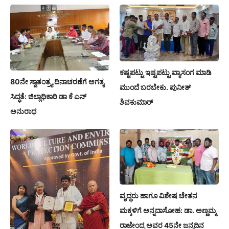
ಕಷ್ಟಪಟ್ಟು ಇಷ್ಟಪಟ್ಟು ವ್ಯಾಸಂಗ ಮಾಡಿ
80ನೇ ಸ್ವಾತಂತ್ರ್ಯ ದಿನಾಚರಣೆಗೆ ಅಗತ್ಯ
ಮುಂದೆ ಬರಬೇಕು. ಪುನೀತ್
ಸಿದ್ಧತೆ: ಜಿಲ್ಲಾಧಿಕಾರಿ ಡಾ ಕೆ ಎನ್
ಶಿವಕುಮಾರ್
ಅನುರಾಧ
ವೃದ್ಧರು ಹಾಗೂ ವಿಶೇಷ ಚೇತನ
ಮಕ್ಕಳಿಗೆ ಅನ್ನದಾಸೋಹ: ಡಾ. ಅಣ್ಣಮ್ಮ
ರಾಜೇಂದ್ರ ಅವರ 45ನೇ ಜನ್ಮದಿನ