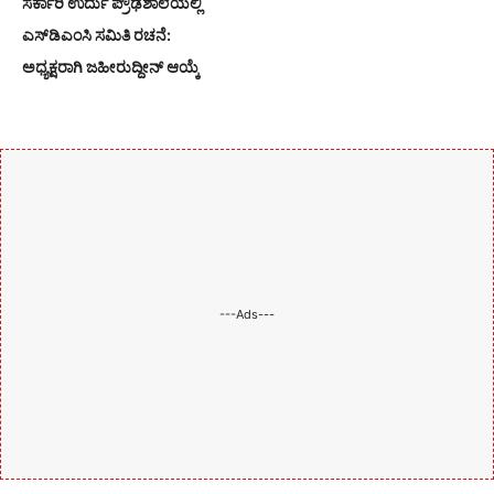
ಸರ್ಕಾರಿ ಉರ್ದು ಪ್ರೌಢಶಾಲೆಯಲ್ಲಿ
ಎಸ್‌ಡಿಎಂಸಿ ಸಮಿತಿ ರಚನೆ:
ಅಧ್ಯಕ್ಷರಾಗಿ ಜಹೀರುದ್ದೀನ್ ಆಯ್ಕೆ
---Ads---