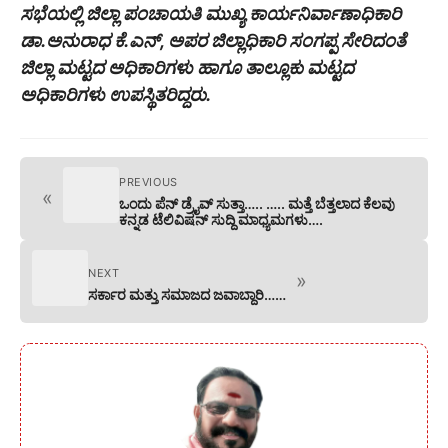
ಸಭೆಯಲ್ಲಿ ಜಿಲ್ಲಾ ಪಂಚಾಯತಿ ಮುಖ್ಯ ಕಾರ್ಯನಿರ್ವಾಣಾಧಿಕಾರಿ
ಡಾ.ಅನುರಾಧ ಕೆ.ಎನ್, ಅಪರ ಜಿಲ್ಲಾಧಿಕಾರಿ ಸಂಗಪ್ಪ ಸೇರಿದಂತೆ
ಜಿಲ್ಲಾ ಮಟ್ಟದ ಅಧಿಕಾರಿಗಳು ಹಾಗೂ ತಾಲ್ಲೂಕು ಮಟ್ಟದ
ಅಧಿಕಾರಿಗಳು ಉಪಸ್ಥಿತರಿದ್ದರು.
PREVIOUS
«
ಒಂದು ಪೆನ್ ಡ್ರೈವ್ ಸುತ್ತಾ….. ….. ಮತ್ತೆ ಬೆತ್ತಲಾದ ಕೆಲವು
ಕನ್ನಡ ಟೆಲಿವಿಷನ್ ಸುದ್ದಿ ಮಾಧ್ಯಮಗಳು….
NEXT
»
ಸರ್ಕಾರ ಮತ್ತು ಸಮಾಜದ ಜವಾಬ್ದಾರಿ……