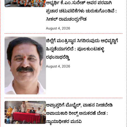
ಅಭ್ಯರ್ಥಿ ಕೆ.ಎಂ.ಸುರೇಶ್‌ ಅವರ ಪರವಾಗಿ
ಪ್ರಚಾರ ಚಟುವಟಿಕೆಗಳು ಚುರುಕುಗೊಂಡಿವೆ :
ಸೀಕಲ್ ರಾಮಚಂದ್ರಗೌಡ
August 4, 2026
ಜಿಲ್ಲೆಗೆ ಮಂತ್ರಿಸ್ಥಾನ ಸಿಗದಿರುವುದು ಅಭಿವೃದ್ದಿಗೆ
ಹಿನ್ನಡೆಯಾಗಲಿದೆ : ಪೂಲಕುಂಟಹಳ್ಳಿ
ರಘುನಾಥರೆಡ್ಡಿ
August 4, 2026
ಅಪ್ರಾಪ್ತರಿಗೆ ಮೊಭೈಲ್, ವಾಹನ ನೀಡಬೇಡಿ
ಅಪಾಯಕಾರಿ ರೀಲ್ಸ್ ಅನುಕರಣೆ ಬೇಡ :
ನ್ಯಾಯಾಧೀಶರ ಮನವಿ