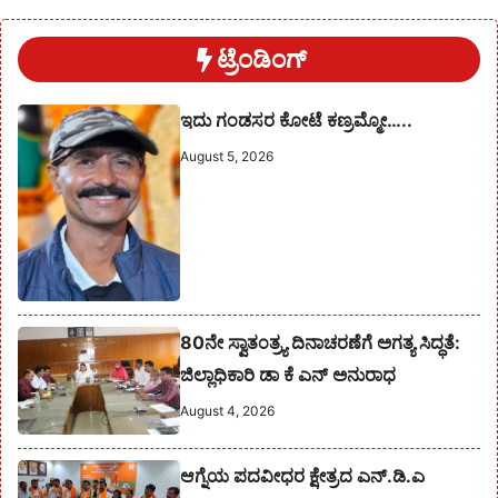
ಟ್ರೆಂಡಿಂಗ್
ಇದು ಗಂಡಸರ ಕೋಟೆ ಕಣ್ರಮ್ಮೋ…..
August 5, 2026
80ನೇ ಸ್ವಾತಂತ್ರ್ಯ ದಿನಾಚರಣೆಗೆ ಅಗತ್ಯ ಸಿದ್ಧತೆ:
ಜಿಲ್ಲಾಧಿಕಾರಿ ಡಾ ಕೆ ಎನ್ ಅನುರಾಧ
August 4, 2026
ಆಗ್ನೆಯ ಪದವೀಧರ ಕ್ಷೇತ್ರದ ಎನ್.ಡಿ.ಎ