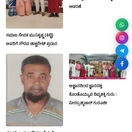
ಆಚರಣೆ
ಸಮಾಜ ಸೇವಕ ಮುನಿಕೃಷ್ಣ (ಕಿಟ್ಟಿ)
ಅವರಿಗೆ ಗೌರವ ಡಾಕ್ಟರೇಟ್ ಪ್ರದಾನ
ಅಜ್ಞಾನದಿಂದ ಜ್ಞಾನದತ್ತ
ಕೊಂಡೊಯ್ಯುವ ದಿವ್ಯಶಕ್ತಿ ಗುರು :
ವೀರಬ್ರಹ್ಮಚಾರ್ ಗುರೂಜೀ