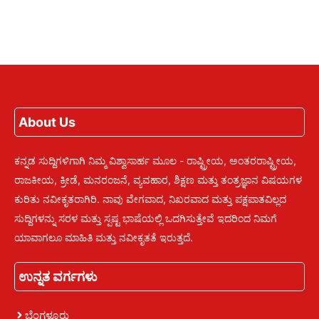
About Us
ಕನ್ನಡ ಸುದ್ದಿಗಳಿಗಾಗಿ ನಿಮ್ಮ ವಿಶ್ವಾಸಾರ್ಹ ಮೂಲ - ರಾಷ್ಟ್ರೀಯ, ಅಂತರರಾಷ್ಟ್ರೀಯ,
ರಾಜಕೀಯ, ಕ್ರೀಡೆ, ಮನರಂಜನೆ, ವ್ಯವಹಾರ, ಶಿಕ್ಷಣ ಮತ್ತು ತಂತ್ರಜ್ಞಾನ ವಿಷಯಗಳ
ಕುರಿತು ನವೀಕೃತರಾಗಿರಿ. ನಾವು ವೇಗವಾದ, ನಿಖರವಾದ ಮತ್ತು ಪಕ್ಷಪಾತವಿಲ್ಲದ
ಸುದ್ದಿಗಳನ್ನು ಸರಳ ಮತ್ತು ಸ್ಪಷ್ಟ ಭಾಷೆಯಲ್ಲಿ ಒದಗಿಸುತ್ತೇವೆ ಇದರಿಂದ ನಿಮಗೆ
ಯಾವಾಗಲೂ ಮಾಹಿತಿ ಮತ್ತು ನವೀಕೃತತೆ ಇರುತ್ತದೆ.
ಉನ್ನತ ವರ್ಗಗಳು
ಬೆಂಗಳೂರು