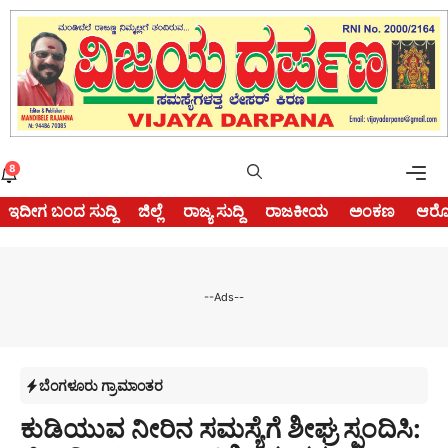
Skip
to
content
Me
8
ಇದೀಗ ಬಂದ ಸುದ್ದಿ
ಜಿಲ್ಲೆ
ರಾಜ್ಯ ಸುದ್ದಿ
ರಾಜಕೀಯ
ಅಂಕಣ
ಆರೋ
--Ads--
ಬೆಂಗಳೂರು ಗ್ರಾಮಾಂತರ
ಕುಡಿಯುವ ನೀರಿನ ಸಮಸ್ಯೆಗೆ ಶೀಘ್ರ ಸ್ಪಂದಿಸಿ: