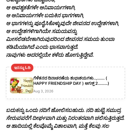
ಆ ಅವಶ್ಯಕತೆಗಳೇ ಅನಿವಾರ್ಯಗಳಾಗಿ,
ಆ ಅನಿವಾರ್ಯಗಳೇ ಬದುಕಿನ ಭಾಗಗಳಾಗಿ,
ಆ ಭಾಗಗಳನ್ನು ಪೂರೈಸಿಕೊಳ್ಳುವುದೇ ಜೀವನದ ಉದ್ದೇಶಗಳಾಗಿ,
ಆ ಉದ್ದೇಶಗಳಿಗಾಗಿಯೇ ಸಮಯವನ್ನು
ಮೀಸಲಿಡಬೇಕಾಗಿರುವುದರಿಂದ ಜೀವನದ ಸಮಯ ತುಂಬಾ
ಕಡಿಮೆಯಾಗಿದೆ ಎಂದು ಭಾಸವಾಗುತ್ತದೆ.
ನಾವುಗಳು ಅದರಲ್ಲಿಯೇ ಕಳೆದು ಹೋಗುತ್ತಿದ್ದೇವೆ.
ಇದನ್ನೂ ಓದಿ
ಗೆಳೆತನದ ದಿನಾಚರಣೆಯ ಶುಭಾಶಯಗಳು..,……. (
HAPPY FRIENDSHIP DAY ) ಆಗಸ್ಟ್ 2………)
Aug 3, 2026
ಬದುಕನ್ನು ಒಂದು ನದಿಗೆ ಹೋಲಿಸಬಹುದು. ನದಿ ಹುಟ್ಟಿ ಸಮುದ್ರ
ಸೇರುವವರೆಗೆ ದೀರ್ಘವಾಗಿ ಮತ್ತು ನಿರಂತರವಾಗಿ ಚಲಿಸುತ್ತಿರುತ್ತದೆ.
ಆ ಹಾದಿಯಲ್ಲಿ ಕೆಲವೊಮ್ಮೆ ವಿಶಾಲವಾಗಿ, ಮತ್ತೆ ಕೆಲವು ಸಲ