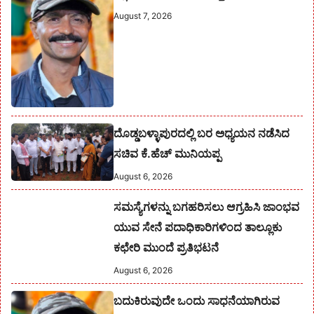
August 7, 2026
ದೊಡ್ಡಬಳ್ಳಾಪುರದಲ್ಲಿ ಬರ ಅಧ್ಯಯನ ನಡೆಸಿದ
ಸಚಿವ ಕೆ.ಹೆಚ್ ಮುನಿಯಪ್ಪ
August 6, 2026
ಸಮಸ್ಯೆಗಳನ್ನು ಬಗಹರಿಸಲು ಆಗ್ರಹಿಸಿ ಜಾಂಭವ
ಯುವ ಸೇನೆ ಪದಾಧಿಕಾರಿಗಳಿಂದ ತಾಲ್ಲೂಕು
ಕಛೇರಿ ಮುಂದೆ ಪ್ರತಿಭಟನೆ
August 6, 2026
ಬದುಕಿರುವುದೇ ಒಂದು ಸಾಧನೆಯಾಗಿರುವ