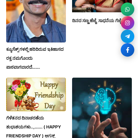
ದಿನದ ಸಣ್ಣ ಹೆಜ್ಜೆ, ಸಾಧನೆಯ ಗೆಜ್ಜೆ
ಕ್ಯೂಸೆಕ್ಸ್ ಗಳಲ್ಲಿ ಹರಿದಿರುವ ಇತಿಹಾಸದ
ರಕ್ತ ನಮಗೊಂದು
ಪಾಠವಾಗಬಾರದೆ…….
ಗೆಳೆತನದ ದಿನಾಚರಣೆಯ
ಶುಭಾಶಯಗಳು..,……. ( HAPPY
FRIENDSHIP DAY ) ಆಗಸ್ಟ್