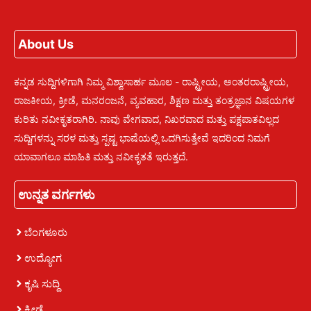
About Us
ಕನ್ನಡ ಸುದ್ದಿಗಳಿಗಾಗಿ ನಿಮ್ಮ ವಿಶ್ವಾಸಾರ್ಹ ಮೂಲ - ರಾಷ್ಟ್ರೀಯ, ಅಂತರರಾಷ್ಟ್ರೀಯ,
ರಾಜಕೀಯ, ಕ್ರೀಡೆ, ಮನರಂಜನೆ, ವ್ಯವಹಾರ, ಶಿಕ್ಷಣ ಮತ್ತು ತಂತ್ರಜ್ಞಾನ ವಿಷಯಗಳ
ಕುರಿತು ನವೀಕೃತರಾಗಿರಿ. ನಾವು ವೇಗವಾದ, ನಿಖರವಾದ ಮತ್ತು ಪಕ್ಷಪಾತವಿಲ್ಲದ
ಸುದ್ದಿಗಳನ್ನು ಸರಳ ಮತ್ತು ಸ್ಪಷ್ಟ ಭಾಷೆಯಲ್ಲಿ ಒದಗಿಸುತ್ತೇವೆ ಇದರಿಂದ ನಿಮಗೆ
ಯಾವಾಗಲೂ ಮಾಹಿತಿ ಮತ್ತು ನವೀಕೃತತೆ ಇರುತ್ತದೆ.
ಉನ್ನತ ವರ್ಗಗಳು
ಬೆಂಗಳೂರು
ಉದ್ಯೋಗ
ಕೃಷಿ ಸುದ್ದಿ
ಕ್ರೀಡೆ