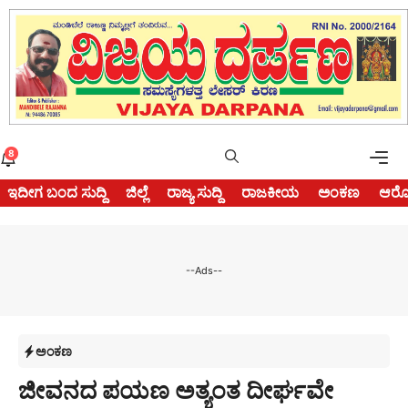
Skip
to
content
Me
8
ಇದೀಗ ಬಂದ ಸುದ್ದಿ
ಜಿಲ್ಲೆ
ರಾಜ್ಯ ಸುದ್ದಿ
ರಾಜಕೀಯ
ಅಂಕಣ
ಆರೋ
--Ads--
ಅಂಕಣ
ಜೀವನದ ಪಯಣ ಅತ್ಯಂತ ದೀರ್ಘವೇ