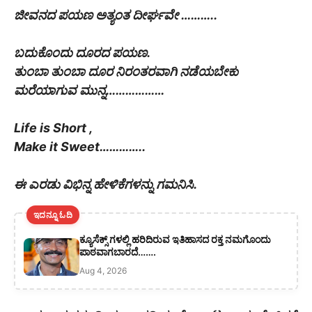
ಜೀವನದ ಪಯಣ ಅತ್ಯಂತ ದೀರ್ಘವೇ ………..
ಬದುಕೊಂದು ದೂರದ ಪಯಣ.
ತುಂಬಾ ತುಂಬಾ ದೂರ ನಿರಂತರವಾಗಿ ನಡೆಯಬೇಕು
ಮರೆಯಾಗುವ ಮುನ್ನ………………
Life is Short ,
Make it Sweet…………..
ಈ ಎರಡು ವಿಭಿನ್ನ ಹೇಳಿಕೆಗಳನ್ನು ಗಮನಿಸಿ.
ಇದನ್ನೂ ಓದಿ
ಕ್ಯೂಸೆಕ್ಸ್ ಗಳಲ್ಲಿ ಹರಿದಿರುವ ಇತಿಹಾಸದ ರಕ್ತ ನಮಗೊಂದು
ಪಾಠವಾಗಬಾರದೆ…….
Aug 4, 2026