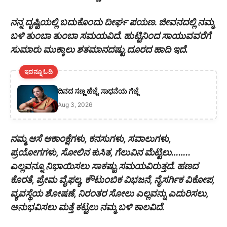
ನನ್ನ ದೃಷ್ಟಿಯಲ್ಲಿ ಬದುಕೊಂದು ದೀರ್ಘ ಪಯಣ. ಜೀವನದಲ್ಲಿ ನಮ್ಮ
ಬಳಿ ತುಂಬಾ ತುಂಬಾ ಸಮಯವಿದೆ. ಹುಟ್ಟಿನಿಂದ ಸಾಯುವವರೆಗೆ
ಸುಮಾರು ಮುಕ್ಕಾಲು ಶತಮಾನದಷ್ಟು ದೂರದ ಹಾದಿ ಇದೆ.
ಇದನ್ನೂ ಓದಿ
ದಿನದ ಸಣ್ಣ ಹೆಜ್ಜೆ, ಸಾಧನೆಯ ಗೆಜ್ಜೆ
Aug 3, 2026
ನಮ್ಮ ಆಸೆ ಆಕಾಂಕ್ಷೆಗಳು, ಕನಸುಗಳು, ಸವಾಲುಗಳು,
ಪ್ರಯೋಗಗಳು, ಸೋಲಿನ ಕುಸಿತ, ಗೆಲುವಿನ ಮೆಟ್ಟಿಲು……..
ಎಲ್ಲವನ್ನೂ ನಿಭಾಯಿಸಲು ಸಾಕಷ್ಟು ಸಮಯವಿರುತ್ತದೆ. ಹಣದ
ಕೊರತೆ, ಪ್ರೇಮ ವೈಫಲ್ಯ, ಕೌಟುಂಬಿಕ ವಿಭಜನೆ, ನೈಸರ್ಗಿಕ ವಿಕೋಪ,
ವ್ಯವಸ್ಥೆಯ ಶೋಷಣೆ, ನಿರಂತರ ಸೋಲು ಎಲ್ಲವನ್ನು ಎದುರಿಸಲು,
ಅನುಭವಿಸಲು ಮತ್ತೆ ಕಟ್ಟಲು ನಮ್ಮ ಬಳಿ ಕಾಲವಿದೆ.