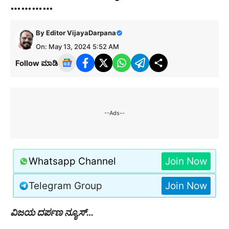
…………
By
Editor VijayaDarpana
On: May 13, 2024 5:52 AM
Follow ಮಾಡಿ
--Ads--
Whatsapp Channel
Join Now
Telegram Group
Join Now
ವಿಜಯ ದರ್ಪಣ ನ್ಯೂಸ್…