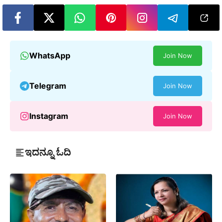
WhatsApp
Join Now
Telegram
Join Now
Instagram
Join Now
ಇದನ್ನೂ ಓದಿ