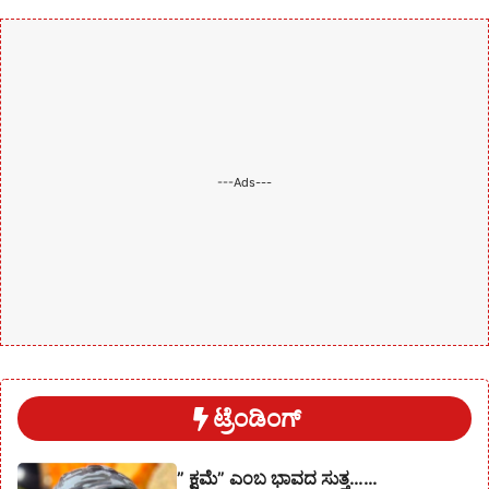
---Ads---
ಟ್ರೆಂಡಿಂಗ್
” ಕ್ಷಮೆ” ಎಂಬ ಭಾವದ ಸುತ್ತ……