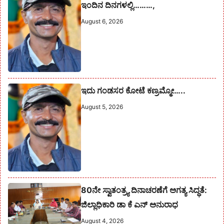
ಇಂದಿನ ದಿನಗಳಲ್ಲಿ………,
August 6, 2026
ಇದು ಗಂಡಸರ ಕೋಟೆ ಕಣ್ರಮ್ಮೋ…..
August 5, 2026
80ನೇ ಸ್ವಾತಂತ್ರ್ಯ ದಿನಾಚರಣೆಗೆ ಅಗತ್ಯ ಸಿದ್ಧತೆ:
ಜಿಲ್ಲಾಧಿಕಾರಿ ಡಾ ಕೆ ಎನ್ ಅನುರಾಧ
August 4, 2026