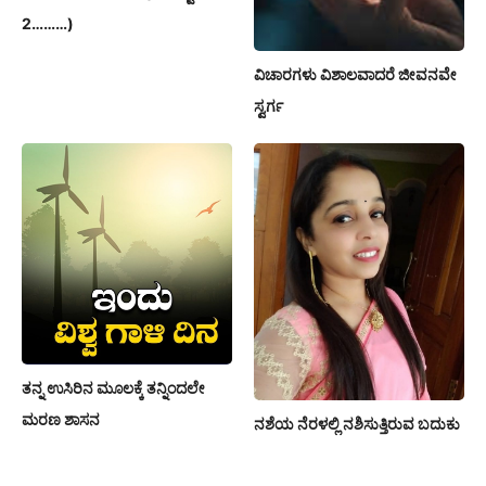
2………)
ವಿಚಾರಗಳು ವಿಶಾಲವಾದರೆ ಜೀವನವೇ
ಸ್ವರ್ಗ
ತನ್ನ ಉಸಿರಿನ ಮೂಲಕ್ಕೆ ತನ್ನಿಂದಲೇ
ಮರಣ ಶಾಸನ
ನಶೆಯ ನೆರಳಲ್ಲಿ ನಶಿಸುತ್ತಿರುವ ಬದುಕು