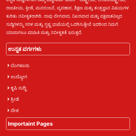
ರಾಜಕೀಯ, ಕ್ರೀಡೆ, ಮನರಂಜನೆ, ವ್ಯವಹಾರ, ಶಿಕ್ಷಣ ಮತ್ತು ತಂತ್ರಜ್ಞಾನ ವಿಷಯಗಳ
ಕುರಿತು ನವೀಕೃತರಾಗಿರಿ. ನಾವು ವೇಗವಾದ, ನಿಖರವಾದ ಮತ್ತು ಪಕ್ಷಪಾತವಿಲ್ಲದ
ಸುದ್ದಿಗಳನ್ನು ಸರಳ ಮತ್ತು ಸ್ಪಷ್ಟ ಭಾಷೆಯಲ್ಲಿ ಒದಗಿಸುತ್ತೇವೆ ಇದರಿಂದ ನಿಮಗೆ
ಯಾವಾಗಲೂ ಮಾಹಿತಿ ಮತ್ತು ನವೀಕೃತತೆ ಇರುತ್ತದೆ.
ಉನ್ನತ ವರ್ಗಗಳು
ಬೆಂಗಳೂರು
ಉದ್ಯೋಗ
ಕೃಷಿ ಸುದ್ದಿ
ಕ್ರೀಡೆ
ದೇಶ
Importaint Pages