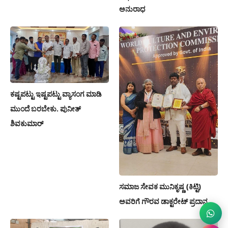
ಅನುರಾಧ
ಕಷ್ಟಪಟ್ಟು ಇಷ್ಟಪಟ್ಟು ವ್ಯಾಸಂಗ ಮಾಡಿ
ಮುಂದೆ ಬರಬೇಕು. ಪುನೀತ್
ಶಿವಕುಮಾರ್
ಸಮಾಜ ಸೇವಕ ಮುನಿಕೃಷ್ಣ (ಕಿಟ್ಟಿ)
ಅವರಿಗೆ ಗೌರವ ಡಾಕ್ಟರೇಟ್ ಪ್ರದಾನ