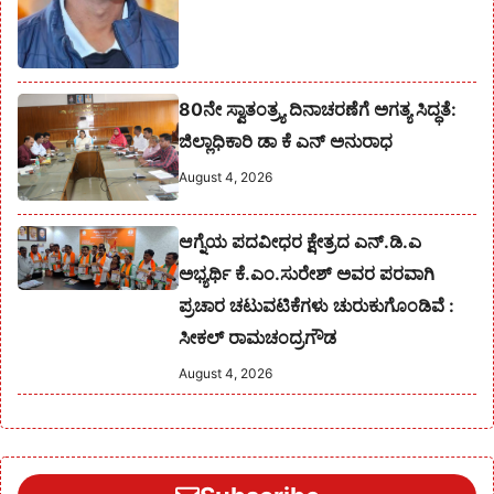
80ನೇ ಸ್ವಾತಂತ್ರ್ಯ ದಿನಾಚರಣೆಗೆ ಅಗತ್ಯ ಸಿದ್ಧತೆ:
ಜಿಲ್ಲಾಧಿಕಾರಿ ಡಾ ಕೆ ಎನ್ ಅನುರಾಧ
August 4, 2026
ಆಗ್ನೆಯ ಪದವೀಧರ ಕ್ಷೇತ್ರದ ಎನ್.ಡಿ.ಎ
ಅಭ್ಯರ್ಥಿ ಕೆ.ಎಂ.ಸುರೇಶ್‌ ಅವರ ಪರವಾಗಿ
ಪ್ರಚಾರ ಚಟುವಟಿಕೆಗಳು ಚುರುಕುಗೊಂಡಿವೆ :
ಸೀಕಲ್ ರಾಮಚಂದ್ರಗೌಡ
August 4, 2026