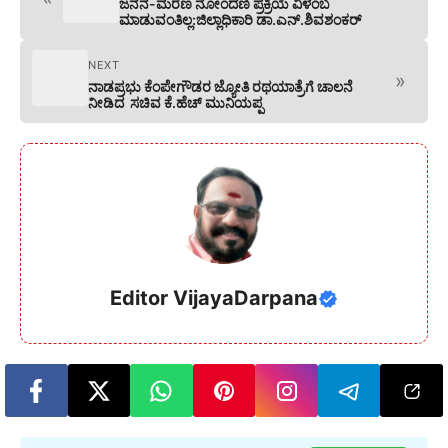
ಜನನ-ಮರಣ ನೋಂದಣಿ ಪ್ರಕ್ರಿಯೆ ವಿಳಂಬ
ಮಾಡುವಂತಿಲ್ಲ:ಜಿಲ್ಲಾಧಿಕಾರಿ ಡಾ.ಎನ್.ಶಿವಶಂಕರ್
NEXT
»
ನಾಡಪ್ರಭು ಕೆಂಪೇಗೌಡರ ಜ್ಯೋತಿ ರಥಯಾತ್ರೆಗೆ ಚಾಲನೆ
ನೀಡಿದ ಸಚಿವ ಕೆ.ಹೆಚ್ ಮುನಿಯಪ್ಪ
Editor VijayaDarpana