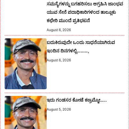
ಸಮಸ್ಯೆಗಳನ್ನು ಬಗಹರಿಸಲು ಆಗ್ರಹಿಸಿ ಜಾಂಭವ
ಯುವ ಸೇನೆ ಪದಾಧಿಕಾರಿಗಳಿಂದ ತಾಲ್ಲೂಕು
ಕಛೇರಿ ಮುಂದೆ ಪ್ರತಿಭಟನೆ
August 6, 2026
ಬದುಕಿರುವುದೇ ಒಂದು ಸಾಧನೆಯಾಗಿರುವ
ಇಂದಿನ ದಿನಗಳಲ್ಲಿ………,
August 6, 2026
ಇದು ಗಂಡಸರ ಕೋಟೆ ಕಣ್ರಮ್ಮೋ…..
August 5, 2026