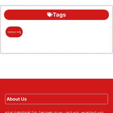
Tags
ಅಪರಾಧ ಸುದ್ದಿ
About Us
ಕನ್ನಡ ಸುದ್ದಿಗಳಿಗಾಗಿ ನಿಮ್ಮ ವಿಶ್ವಾಸಾರ್ಹ ಮೂಲ - ರಾಷ್ಟ್ರೀಯ, ಅಂತರರಾಷ್ಟ್ರೀಯ,