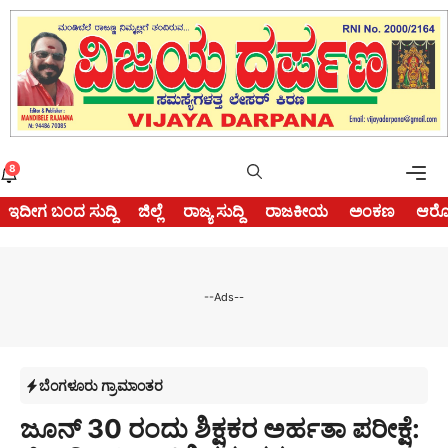
Skip
to
content
Me
8
ಇದೀಗ ಬಂದ ಸುದ್ದಿ
ಜಿಲ್ಲೆ
ರಾಜ್ಯ ಸುದ್ದಿ
ರಾಜಕೀಯ
ಅಂಕಣ
ಆರೋ
--Ads--
ಬೆಂಗಳೂರು ಗ್ರಾಮಾಂತರ
ಜೂನ್ 30 ರಂದು ಶಿಕ್ಷಕರ ಅರ್ಹತಾ ಪರೀಕ್ಷೆ: