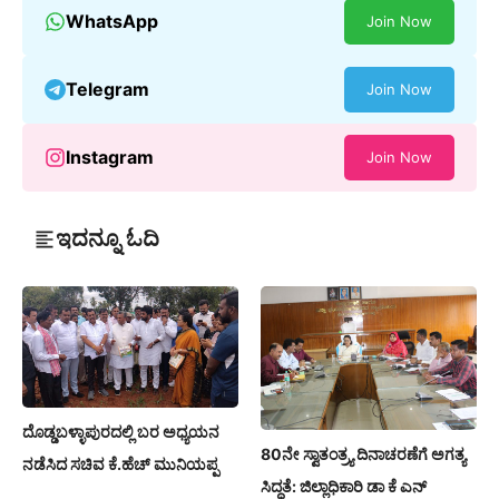
WhatsApp
Join Now
Telegram
Join Now
Instagram
Join Now
ಇದನ್ನೂ ಓದಿ
ದೊಡ್ಡಬಳ್ಳಾಪುರದಲ್ಲಿ ಬರ ಅಧ್ಯಯನ
80ನೇ ಸ್ವಾತಂತ್ರ್ಯ ದಿನಾಚರಣೆಗೆ ಅಗತ್ಯ
ನಡೆಸಿದ ಸಚಿವ ಕೆ.ಹೆಚ್ ಮುನಿಯಪ್ಪ
ಸಿದ್ಧತೆ: ಜಿಲ್ಲಾಧಿಕಾರಿ ಡಾ ಕೆ ಎನ್