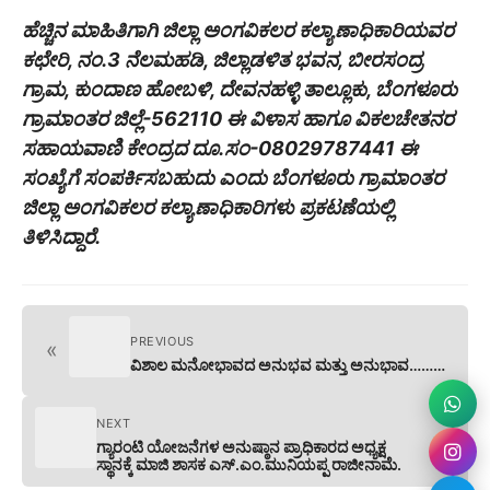
ಹೆಚ್ಚಿನ ಮಾಹಿತಿಗಾಗಿ ಜಿಲ್ಲಾ ಅಂಗವಿಕಲರ ಕಲ್ಯಾಣಾಧಿಕಾರಿಯವರ
ಕಛೇರಿ, ನಂ.3 ನೆಲಮಹಡಿ, ಜಿಲ್ಲಾಡಳಿತ ಭವನ, ಬೀರಸಂದ್ರ
ಗ್ರಾಮ, ಕುಂದಾಣ ಹೋಬಳಿ, ದೇವನಹಳ್ಳಿ ತಾಲ್ಲೂಕು, ಬೆಂಗಳೂರು
ಗ್ರಾಮಾಂತರ ಜಿಲ್ಲೆ-562110 ಈ ವಿಳಾಸ ಹಾಗೂ ವಿಕಲಚೇತನರ
ಸಹಾಯವಾಣಿ ಕೇಂದ್ರದ ದೂ.ಸಂ-08029787441 ಈ
ಸಂಖ್ಯೆಗೆ ಸಂಪರ್ಕಿಸಬಹುದು ಎಂದು ಬೆಂಗಳೂರು ಗ್ರಾಮಾಂತರ
ಜಿಲ್ಲಾ ಅಂಗವಿಕಲರ ಕಲ್ಯಾಣಾಧಿಕಾರಿಗಳು ಪ್ರಕಟಣೆಯಲ್ಲಿ
ತಿಳಿಸಿದ್ದಾರೆ.
PREVIOUS
«
ವಿಶಾಲ ಮನೋಭಾವದ ಅನುಭವ ಮತ್ತು ಅನುಭಾವ………
NEXT
»
ಗ್ಯಾರಂಟಿ ಯೋಜನೆಗಳ ಅನುಷ್ಠಾನ ಪ್ರಾಧಿಕಾರದ ಅಧ್ಯಕ್ಷ
ಸ್ಥಾನಕ್ಕೆ ಮಾಜಿ ಶಾಸಕ ಎಸ್.ಎಂ.ಮುನಿಯಪ್ಪ ರಾಜೀನಾಮೆ.