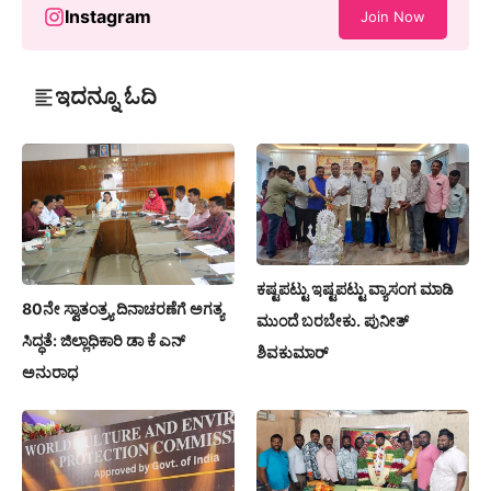
Instagram
Join Now
ಇದನ್ನೂ ಓದಿ
ಕಷ್ಟಪಟ್ಟು ಇಷ್ಟಪಟ್ಟು ವ್ಯಾಸಂಗ ಮಾಡಿ
80ನೇ ಸ್ವಾತಂತ್ರ್ಯ ದಿನಾಚರಣೆಗೆ ಅಗತ್ಯ
ಮುಂದೆ ಬರಬೇಕು. ಪುನೀತ್
ಸಿದ್ಧತೆ: ಜಿಲ್ಲಾಧಿಕಾರಿ ಡಾ ಕೆ ಎನ್
ಶಿವಕುಮಾರ್
ಅನುರಾಧ