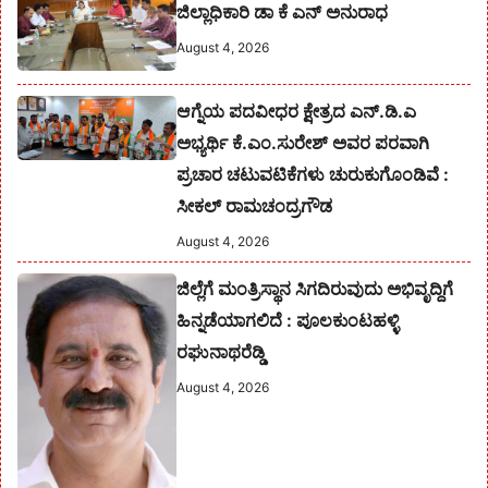
ಜಿಲ್ಲಾಧಿಕಾರಿ ಡಾ ಕೆ ಎನ್ ಅನುರಾಧ
August 4, 2026
ಆಗ್ನೆಯ ಪದವೀಧರ ಕ್ಷೇತ್ರದ ಎನ್.ಡಿ.ಎ
ಅಭ್ಯರ್ಥಿ ಕೆ.ಎಂ.ಸುರೇಶ್‌ ಅವರ ಪರವಾಗಿ
ಪ್ರಚಾರ ಚಟುವಟಿಕೆಗಳು ಚುರುಕುಗೊಂಡಿವೆ :
ಸೀಕಲ್ ರಾಮಚಂದ್ರಗೌಡ
August 4, 2026
ಜಿಲ್ಲೆಗೆ ಮಂತ್ರಿಸ್ಥಾನ ಸಿಗದಿರುವುದು ಅಭಿವೃದ್ದಿಗೆ
ಹಿನ್ನಡೆಯಾಗಲಿದೆ : ಪೂಲಕುಂಟಹಳ್ಳಿ
ರಘುನಾಥರೆಡ್ಡಿ
August 4, 2026