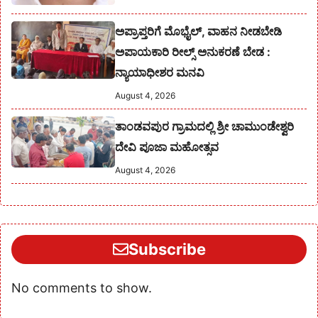
ಅಪ್ರಾಪ್ತರಿಗೆ ಮೊಭೈಲ್, ವಾಹನ ನೀಡಬೇಡಿ
ಅಪಾಯಕಾರಿ ರೀಲ್ಸ್ ಅನುಕರಣೆ ಬೇಡ :
ನ್ಯಾಯಾಧೀಶರ ಮನವಿ
August 4, 2026
ತಾಂಡವಪುರ ಗ್ರಾಮದಲ್ಲಿ ಶ್ರೀ ಚಾಮುಂಡೇಶ್ವರಿ
ದೇವಿ ಪೂಜಾ ಮಹೋತ್ಸವ
August 4, 2026
Subscribe
No comments to show.