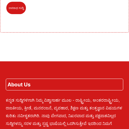
ಅಪರಾಧ ಸುದ್ದಿ
About Us
ಕನ್ನಡ ಸುದ್ದಿಗಳಿಗಾಗಿ ನಿಮ್ಮ ವಿಶ್ವಾಸಾರ್ಹ ಮೂಲ - ರಾಷ್ಟ್ರೀಯ, ಅಂತರರಾಷ್ಟ್ರೀಯ,
ರಾಜಕೀಯ, ಕ್ರೀಡೆ, ಮನರಂಜನೆ, ವ್ಯವಹಾರ, ಶಿಕ್ಷಣ ಮತ್ತು ತಂತ್ರಜ್ಞಾನ ವಿಷಯಗಳ
ಕುರಿತು ನವೀಕೃತರಾಗಿರಿ. ನಾವು ವೇಗವಾದ, ನಿಖರವಾದ ಮತ್ತು ಪಕ್ಷಪಾತವಿಲ್ಲದ
ಸುದ್ದಿಗಳನ್ನು ಸರಳ ಮತ್ತು ಸ್ಪಷ್ಟ ಭಾಷೆಯಲ್ಲಿ ಒದಗಿಸುತ್ತೇವೆ ಇದರಿಂದ ನಿಮಗೆ