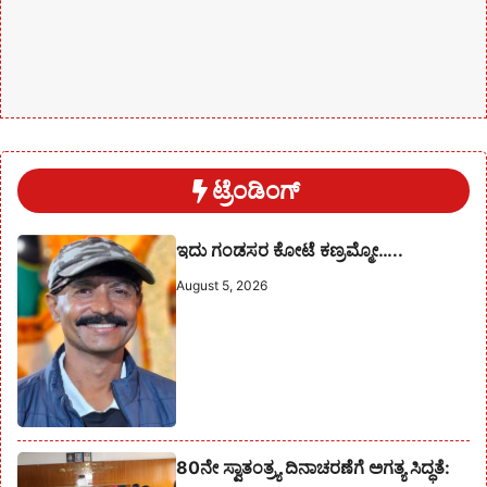
ಟ್ರೆಂಡಿಂಗ್
ಇದು ಗಂಡಸರ ಕೋಟೆ ಕಣ್ರಮ್ಮೋ…..
August 5, 2026
80ನೇ ಸ್ವಾತಂತ್ರ್ಯ ದಿನಾಚರಣೆಗೆ ಅಗತ್ಯ ಸಿದ್ಧತೆ: