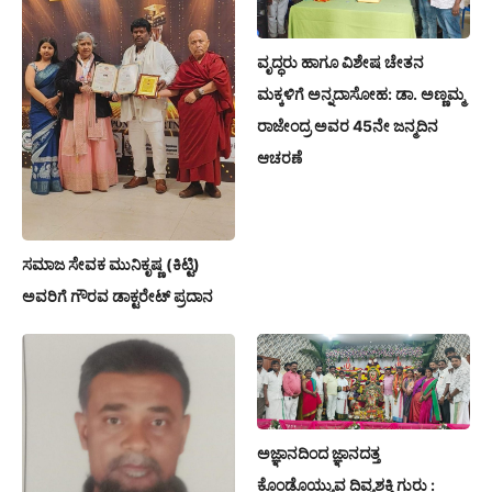
ವೃದ್ಧರು ಹಾಗೂ ವಿಶೇಷ ಚೇತನ
ಮಕ್ಕಳಿಗೆ ಅನ್ನದಾಸೋಹ: ಡಾ. ಅಣ್ಣಮ್ಮ
ರಾಜೇಂದ್ರ ಅವರ 45ನೇ ಜನ್ಮದಿನ
ಆಚರಣೆ
ಸಮಾಜ ಸೇವಕ ಮುನಿಕೃಷ್ಣ (ಕಿಟ್ಟಿ)
ಅವರಿಗೆ ಗೌರವ ಡಾಕ್ಟರೇಟ್ ಪ್ರದಾನ
ಅಜ್ಞಾನದಿಂದ ಜ್ಞಾನದತ್ತ
ಕೊಂಡೊಯ್ಯುವ ದಿವ್ಯಶಕ್ತಿ ಗುರು :