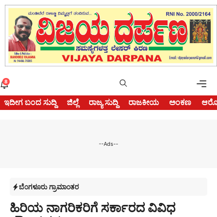
Skip
to
content
Me
8
ಇದೀಗ ಬಂದ ಸುದ್ದಿ
ಜಿಲ್ಲೆ
ರಾಜ್ಯ ಸುದ್ದಿ
ರಾಜಕೀಯ
ಅಂಕಣ
ಆರೋ
--Ads--
ಬೆಂಗಳೂರು ಗ್ರಾಮಾಂತರ
ಹಿರಿಯ ನಾಗರಿಕರಿಗೆ ಸರ್ಕಾರದ ವಿವಿಧ