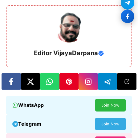
Editor VijayaDarpana
WhatsApp
Join Now
Telegram
Join Now