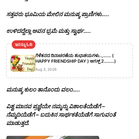
ಸತ್ತವರು ಭೂಮಿಯ ಮೇಲಿನ ಮನುಷ್ಯ ಪ್ರಾಣಿಗಳು…..
ಉಳಿದದ್ದೆಲ್ಲಾ ಅವನ ಭ್ರಮೆ ಮತ್ತು ಸ್ವಾರ್ಥ…..
ಇದನ್ನೂ ಓದಿ
ಗೆಳೆತನದ ದಿನಾಚರಣೆಯ ಶುಭಾಶಯಗಳು..,……. (
HAPPY FRIENDSHIP DAY ) ಆಗಸ್ಟ್ 2………)
Aug 3, 2026
ಮನುಷ್ಯ ಕುಲಂ ತಾನೊಂದು ವಲಂ…..
ವಿಶ್ವ ಮಾನವ ಪ್ರಜ್ಞೆಯೇ ನಮ್ಮನ್ನು ವಿಶಾಲತೆಯೆಡೆಗೆ –
ನೆಮ್ಮದಿಯೆಡೆಗೆ – ಬದುಕಿನ ‌ಸಾರ್ಥಕತೆಯೆಡೆಗೆ ಸಾಗುವಂತೆ
ಮಾಡುತ್ತದೆ.