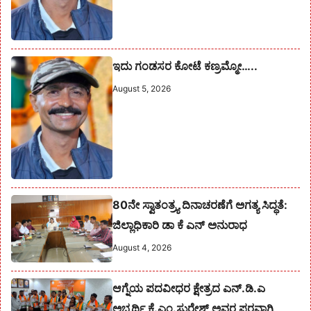
ಇದು ಗಂಡಸರ ಕೋಟೆ ಕಣ್ರಮ್ಮೋ…..
August 5, 2026
80ನೇ ಸ್ವಾತಂತ್ರ್ಯ ದಿನಾಚರಣೆಗೆ ಅಗತ್ಯ ಸಿದ್ಧತೆ:
ಜಿಲ್ಲಾಧಿಕಾರಿ ಡಾ ಕೆ ಎನ್ ಅನುರಾಧ
August 4, 2026
ಆಗ್ನೆಯ ಪದವೀಧರ ಕ್ಷೇತ್ರದ ಎನ್.ಡಿ.ಎ
ಅಭ್ಯರ್ಥಿ ಕೆ.ಎಂ.ಸುರೇಶ್‌ ಅವರ ಪರವಾಗಿ