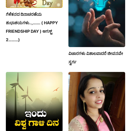
ಗೆಳೆತನದ ದಿನಾಚರಣೆಯ
ಶುಭಾಶಯಗಳು..,……. ( HAPPY
FRIENDSHIP DAY ) ಆಗಸ್ಟ್
2………)
ವಿಚಾರಗಳು ವಿಶಾಲವಾದರೆ ಜೀವನವೇ
ಸ್ವರ್ಗ