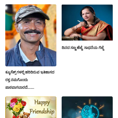
ದಿನದ ಸಣ್ಣ ಹೆಜ್ಜೆ, ಸಾಧನೆಯ ಗೆಜ್ಜೆ
ಕ್ಯೂಸೆಕ್ಸ್ ಗಳಲ್ಲಿ ಹರಿದಿರುವ ಇತಿಹಾಸದ
ರಕ್ತ ನಮಗೊಂದು
ಪಾಠವಾಗಬಾರದೆ…….