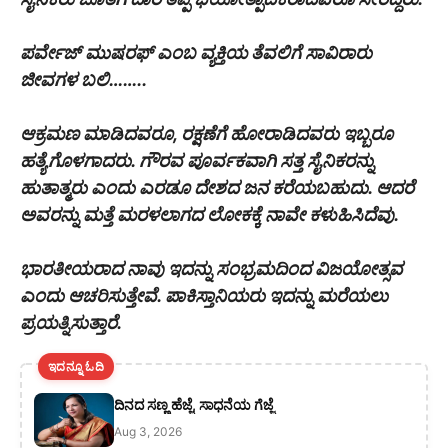
ಪರ್ವೇಜ್ ಮುಷರಫ್ ಎಂಬ ವ್ಯಕ್ತಿಯ ತೆವಲಿಗೆ ಸಾವಿರಾರು
ಜೀವಗಳ ಬಲಿ……..
ಆಕ್ರಮಣ ಮಾಡಿದವರೂ, ರಕ್ಷಣೆಗೆ ಹೋರಾಡಿದವರು ಇಬ್ಬರೂ
ಹತ್ಯೆಗೊಳಗಾದರು. ಗೌರವ ಪೂರ್ವಕವಾಗಿ ಸತ್ತ ಸೈನಿಕರನ್ನು
ಹುತಾತ್ಮರು ಎಂದು ಎರಡೂ ದೇಶದ ಜನ ಕರೆಯಬಹುದು. ಆದರೆ
ಅವರನ್ನು ಮತ್ತೆ ಮರಳಲಾಗದ ಲೋಕಕ್ಕೆ ನಾವೇ ಕಳುಹಿಸಿದೆವು.
ಭಾರತೀಯರಾದ ನಾವು ಇದನ್ನು ಸಂಭ್ರಮದಿಂದ ವಿಜಯೋತ್ಸವ
ಎಂದು ಆಚರಿಸುತ್ತೇವೆ. ಪಾಕಿಸ್ತಾನಿಯರು ಇದನ್ನು ಮರೆಯಲು
ಪ್ರಯತ್ನಿಸುತ್ತಾರೆ.
ಇದನ್ನೂ ಓದಿ
ದಿನದ ಸಣ್ಣ ಹೆಜ್ಜೆ, ಸಾಧನೆಯ ಗೆಜ್ಜೆ
Aug 3, 2026