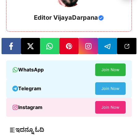
Editor VijayaDarpana
WhatsApp
Join Now
Telegram
Join Now
Instagram
Join Now
ಇದನ್ನೂ ಓದಿ