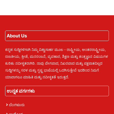
About Us
ಕನ್ನಡ ಸುದ್ದಿಗಳಿಗಾಗಿ ನಿಮ್ಮ ವಿಶ್ವಾಸಾರ್ಹ ಮೂಲ - ರಾಷ್ಟ್ರೀಯ, ಅಂತರರಾಷ್ಟ್ರೀಯ,
ರಾಜಕೀಯ, ಕ್ರೀಡೆ, ಮನರಂಜನೆ, ವ್ಯವಹಾರ, ಶಿಕ್ಷಣ ಮತ್ತು ತಂತ್ರಜ್ಞಾನ ವಿಷಯಗಳ
ಕುರಿತು ನವೀಕೃತರಾಗಿರಿ. ನಾವು ವೇಗವಾದ, ನಿಖರವಾದ ಮತ್ತು ಪಕ್ಷಪಾತವಿಲ್ಲದ
ಸುದ್ದಿಗಳನ್ನು ಸರಳ ಮತ್ತು ಸ್ಪಷ್ಟ ಭಾಷೆಯಲ್ಲಿ ಒದಗಿಸುತ್ತೇವೆ ಇದರಿಂದ ನಿಮಗೆ
ಯಾವಾಗಲೂ ಮಾಹಿತಿ ಮತ್ತು ನವೀಕೃತತೆ ಇರುತ್ತದೆ.
ಉನ್ನತ ವರ್ಗಗಳು
ಬೆಂಗಳೂರು