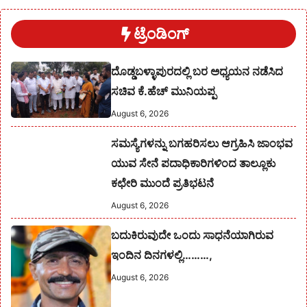
ಟ್ರೆಂಡಿಂಗ್
ದೊಡ್ಡಬಳ್ಳಾಪುರದಲ್ಲಿ ಬರ ಅಧ್ಯಯನ ನಡೆಸಿದ
ಸಚಿವ ಕೆ.ಹೆಚ್ ಮುನಿಯಪ್ಪ
August 6, 2026
ಸಮಸ್ಯೆಗಳನ್ನು ಬಗಹರಿಸಲು ಆಗ್ರಹಿಸಿ ಜಾಂಭವ
ಯುವ ಸೇನೆ ಪದಾಧಿಕಾರಿಗಳಿಂದ ತಾಲ್ಲೂಕು
ಕಛೇರಿ ಮುಂದೆ ಪ್ರತಿಭಟನೆ
August 6, 2026
ಬದುಕಿರುವುದೇ ಒಂದು ಸಾಧನೆಯಾಗಿರುವ
ಇಂದಿನ ದಿನಗಳಲ್ಲಿ………,
August 6, 2026