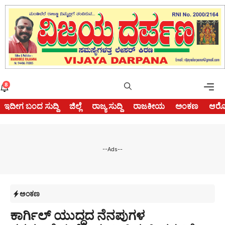
Skip
to
content
Me
8
ಇದೀಗ ಬಂದ ಸುದ್ದಿ
ಜಿಲ್ಲೆ
ರಾಜ್ಯ ಸುದ್ದಿ
ರಾಜಕೀಯ
ಅಂಕಣ
ಆರೋ
--Ads--
ಅಂಕಣ
ಕಾರ್ಗಿಲ್ ಯುದ್ಧದ ನೆನಪುಗಳ