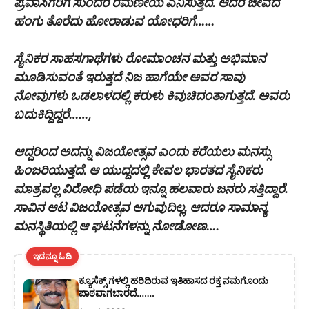
ಪ್ರವಾಸಿಗರಿಗೆ ಸುಂದರ ರಮಣೀಯ ಎನಿಸುತ್ತದೆ. ಆದರೆ ಜೀವದ
ಹಂಗು ತೊರೆದು ಹೋರಾಡುವ ಯೋಧರಿಗೆ……
ಸೈನಿಕರ ಸಾಹಸಗಾಥೆಗಳು ರೋಮಾಂಚನ ಮತ್ತು ಅಭಿಮಾನ
ಮೂಡಿಸುವಂತೆ ಇರುತ್ತದೆ ನಿಜ ಹಾಗೆಯೇ ಅವರ ಸಾವು
ನೋವುಗಳು ಒಡಲಾಳದಲ್ಲಿ ಕರುಳು ಕಿವುಚಿದಂತಾಗುತ್ತದೆ. ಅವರು
ಬದುಕಿದ್ದಿದ್ದರೆ……,
ಆದ್ದರಿಂದ ಅದನ್ನು ವಿಜಯೋತ್ಸವ ಎಂದು ಕರೆಯಲು ಮನಸ್ಸು
ಹಿಂಜರಿಯುತ್ತದೆ. ಆ ಯುದ್ದದಲ್ಲಿ ಕೇವಲ ಭಾರತದ ಸೈನಿಕರು
ಮಾತ್ರವಲ್ಲ ವಿರೋಧಿ ಪಡೆಯ ಇನ್ನೂ ಹಲವಾರು ಜನರು ಸತ್ತಿದ್ದಾರೆ.
ಸಾವಿನ ಆಟ ವಿಜಯೋತ್ಸವ ಆಗುವುದಿಲ್ಲ. ಆದರೂ ಸಾಮಾನ್ಯ
ಮನಸ್ಥಿತಿಯಲ್ಲಿ ಆ ಘಟನೆಗಳನ್ನು ನೋಡೋಣ….
ಇದನ್ನೂ ಓದಿ
ಕ್ಯೂಸೆಕ್ಸ್ ಗಳಲ್ಲಿ ಹರಿದಿರುವ ಇತಿಹಾಸದ ರಕ್ತ ನಮಗೊಂದು
ಪಾಠವಾಗಬಾರದೆ…….