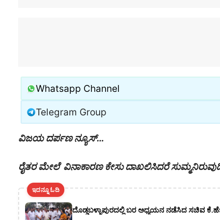
Whatsapp Channel
Telegram Group
ವಿಜಯ ದರ್ಪಣ ನ್ಯೂಸ್…
ರೈತರ ಮೇಲೆ ವಿನಾಕಾರಣ ಕೇಸು ದಾಖಲಿಸಿದರೆ ಸುಮ್ಮನಿರುವುದಿಲ್ಲ
ಇದನ್ನೂ ಓದಿ
ದೊಡ್ಡಬಳ್ಳಾಪುರದಲ್ಲಿ ಬರ ಅಧ್ಯಯನ ನಡೆಸಿದ ಸಚಿವ ಕೆ.ಹ