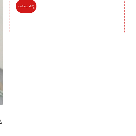
ಅಪರಾಧ ಸುದ್ದಿ
ೆ