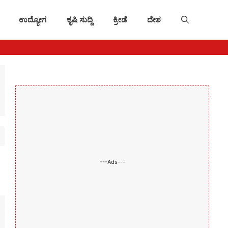
ಉದ್ಯೋಗ
ಕೃಷಿ ಸುದ್ದಿ
ಕ್ರೀಡೆ
ದೇಶ
---Ads---