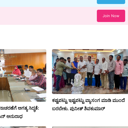
Join Now
ಕಷ್ಟಪಟ್ಟು ಇಷ್ಟಪಟ್ಟು ವ್ಯಾಸಂಗ ಮಾಡಿ ಮುಂದೆ
ನಾಚರಣೆಗೆ ಅಗತ್ಯ ಸಿದ್ಧತೆ:
ಬರಬೇಕು. ಪುನೀತ್ ಶಿವಕುಮಾರ್
ಕೆ ಎನ್ ಅನುರಾಧ