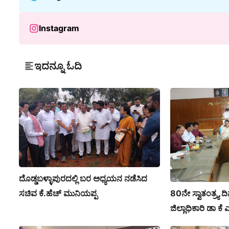
Instagram
ಇದನ್ನೂ ಓದಿ
ದೊಡ್ಡಬಳ್ಳಾಪುರದಲ್ಲಿ ಬರ ಅಧ್ಯಯನ ನಡೆಸಿದ
80ನೇ ಸ್ವಾತಂತ್ರ್ಯ ದಿ
ಸಚಿವ ಕೆ.ಹೆಚ್ ಮುನಿಯಪ್ಪ
ಜಿಲ್ಲಾಧಿಕಾರಿ ಡಾ 