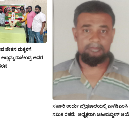
ೇಷ ಚೇತನ ಮಕ್ಕಳಿಗೆ
ಅಣ್ಣಮ್ಮ ರಾಜೇಂದ್ರ ಅವರ
ಚರಣೆ
ಸರ್ಕಾರಿ ಉರ್ದು ಪ್ರೌಢಶಾಲೆಯಲ್ಲಿ ಎಸ್‌ಡಿಎಂಸಿ
ಸಮಿತಿ ರಚನೆ: ಅಧ್ಯಕ್ಷರಾಗಿ ಜಹೀರುದ್ದೀನ್ ಆಯ್ಕ