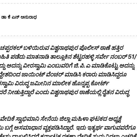
ಿಕಾರಿ ಡಾ ಕೆ ಎನ್ ಅನುರಾಧ
 ಚಪ್ಪರಕಲ್ ಬಳಿಯಿರುವ ವಿಶ್ವನಾಥಪುರ ಪೊಲೀಸ್ ಠಾಣೆ ಹತ್ತಿರ
ಹಿತಿ ಪಡೆದು ಮಾತನಾಡಿ ತಾಲ್ಲೂಕಿನ ಶೆಟ್ಟರಹಳ್ಳಿ ಸರ್ವೇ ನಂಬರ್ 51/
್ದು ಅದನ್ನು ವೀರಸ್ವಾಮಿ ಎಂಬುವರಿಗೆ ಜಿ.ಪಿ.ಎ ಮಾಡಿಕೊಟ್ಟು ಅದನ್ನು
 ಉದ್ದೇಶದಿಂದ ಜಾಯಿಂಟ್ ವೆಂಚರ್ ಮಾಡಿಸಿ ಕರಾರು ಮಾಡಿಸಿದ್ದರೂ
್ವಾಮಿ ವಿರುದ್ಧ ಜಮೀನಿನ ಮಾಲೀಕ ಹೊನ್ನಪ್ಪ ಕೋರ್ಟ್
 ನೀಡುತ್ತಿದ್ದಾರೆ ಎಂದು ವಿಶ್ವನಾಥಪುರ ಠಾಣೆಯಲ್ಲಿ ರೈತನ ವಿರುದ್ಧ
ಣಾ ವೇದಿಕೆ ಸ್ವಾಭಿಮಾನಿ ಸೇನೆಯ ಜಿಲ್ಲಾ ಮಹಿಳಾ ಘಟಕದ ಅಧ್ಯಕ್ಷೆ
ಗ್ಗೆ ಅಸಮಾಧಾನ ವ್ಯಕ್ತಪಡಿಸಿದ್ದಾರೆ. ಇದು ಇತ್ಯರ್ಥ ವಾಗುವವರೆಗೂ
 ದಾಖಲಿಸಿದರೆ ಕರ್ನಾಟಕ ರಕ್ಷಣಾ ವೇದಿಕೆ ಸುಮ್ಮನಿರಲ್ಲಾ ಎಚ್ಚರಿಕೆ