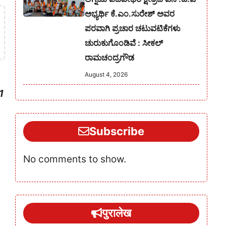
ಅಭ್ಯರ್ಥಿ ಕೆ.ಎಂ.ಸುರೇಶ್‌ ಅವರ
ಪರವಾಗಿ ಪ್ರಚಾರ ಚಟುವಟಿಕೆಗಳು
ಚುರುಕುಗೊಂಡಿವೆ : ಸೀಕಲ್
ರಾಮಚಂದ್ರಗೌಡ
August 4, 2026
1
Subscribe
No comments to show.
पुरालेख