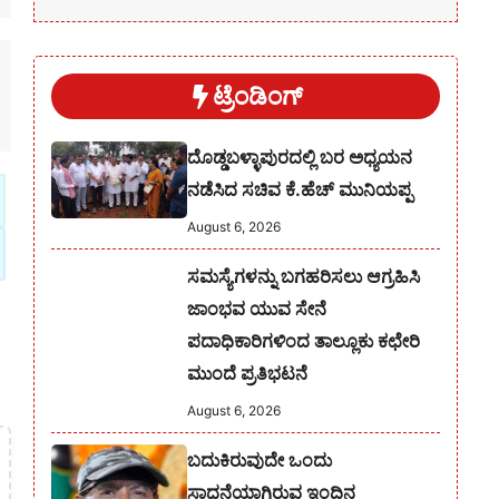
ಟ್ರೆಂಡಿಂಗ್
ದೊಡ್ಡಬಳ್ಳಾಪುರದಲ್ಲಿ ಬರ ಅಧ್ಯಯನ
ನಡೆಸಿದ ಸಚಿವ ಕೆ.ಹೆಚ್ ಮುನಿಯಪ್ಪ
August 6, 2026
ಸಮಸ್ಯೆಗಳನ್ನು ಬಗಹರಿಸಲು ಆಗ್ರಹಿಸಿ
ಜಾಂಭವ ಯುವ ಸೇನೆ
ಪದಾಧಿಕಾರಿಗಳಿಂದ ತಾಲ್ಲೂಕು ಕಛೇರಿ
ಮುಂದೆ ಪ್ರತಿಭಟನೆ
August 6, 2026
ಬದುಕಿರುವುದೇ ಒಂದು
ಸಾಧನೆಯಾಗಿರುವ ಇಂದಿನ