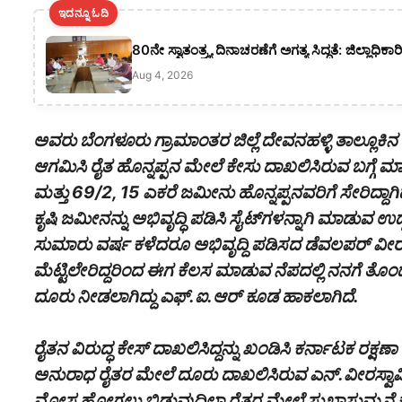
ಇದನ್ನೂ ಓದಿ
80ನೇ ಸ್ವಾತಂತ್ರ್ಯ ದಿನಾಚರಣೆಗೆ ಅಗತ್ಯ ಸಿದ್ಧತೆ: ಜಿಲ್ಲಾಧ
Aug 4, 2026
ಅವರು ಬೆಂಗಳೂರು ಗ್ರಾಮಾಂತರ ಜಿಲ್ಲೆ ದೇವನಹಳ್ಳಿ ತಾಲ್ಲೂಕಿನ
ಆಗಮಿಸಿ ರೈತ ಹೊನ್ನಪ್ಪನ ಮೇಲೆ ಕೇಸು ದಾಖಲಿಸಿರುವ ಬಗ್ಗೆ ಮಾ
ಮತ್ತು 69/2, 15 ಎಕರೆ ಜಮೀನು ಹೊನ್ನಪ್ಪನವರಿಗೆ ಸೇರಿದ್ದಾಗಿದ
ಕೃಷಿ ಜಮೀನನ್ನು ಅಭಿವೃದ್ಧಿ ಪಡಿಸಿ ಸೈಟ್‌ಗಳನ್ನಾಗಿ ಮಾಡುವ
ಸುಮಾರು ವರ್ಷ ಕಳೆದರೂ ಅಭಿವೃದ್ದಿ ಪಡಿಸದ ಡೆವಲಪರ್ ವೀರಸ
ಮೆಟ್ಟಿಲೇರಿದ್ದರಿಂದ ಈಗ ಕೆಲಸ ಮಾಡುವ ನೆಪದಲ್ಲಿ ನನಗೆ ತೊಂದರೆ
ದೂರು ನೀಡಲಾಗಿದ್ದು ಎಫ್.ಐ.ಆರ್ ಕೂಡ ಹಾಕಲಾಗಿದೆ.
ರೈತನ ವಿರುದ್ಧ ಕೇಸ್‌ ದಾಖಲಿಸಿದ್ದನ್ನು ಖಂಡಿಸಿ ಕರ್ನಾಟಕ ರಕ್ಷ
ಅನುರಾಧ ರೈತರ ಮೇಲೆ ದೂರು ದಾಖಲಿಸಿರುವ ಎನ್‌.ವೀರಸ್ವಾಮಿ ಬ
ಮೋಸ ಹೋಗಲು ಬಿಡುವುದಿಲ್ಲಾ ರೈತರ ಮೇಲೆ ಸುಖಾಸುಮ್ಮನೆ ಕೇಸು