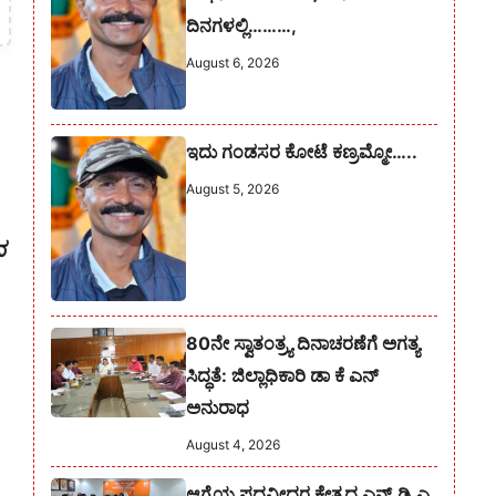
ದಿನಗಳಲ್ಲಿ………,
August 6, 2026
ಇದು ಗಂಡಸರ ಕೋಟೆ ಕಣ್ರಮ್ಮೋ…..
August 5, 2026
ಧ
80ನೇ ಸ್ವಾತಂತ್ರ್ಯ ದಿನಾಚರಣೆಗೆ ಅಗತ್ಯ
ಸಿದ್ಧತೆ: ಜಿಲ್ಲಾಧಿಕಾರಿ ಡಾ ಕೆ ಎನ್
ಅನುರಾಧ
August 4, 2026
ಆಗ್ನೆಯ ಪದವೀಧರ ಕ್ಷೇತ್ರದ ಎನ್.ಡಿ.ಎ