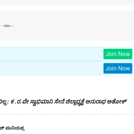
--Ads--
Join Now
Join Now
 : ಕ .ರ.ವೇ ಸ್ವಾಭಿಮಾನಿ ಸೇನೆ ಜಿಲ್ಲಾಧ್ಯಕ್ಷೆ ಅನುರಾಧ ಅಶೋಕ್
ೆಚ್ ಮುನಿಯಪ್ಪ