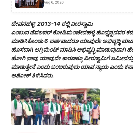
Aug 6, 2026
ದೇವನಹಳ್ಳಿ: 2013-14 ರಲ್ಲಿ ವೀರಸ್ವಾಮಿ
ಎಂಬುವ ಡೆವಲಪರ್ ಕೋಡಿಮಂಚೇನಹಳ್ಳಿ ಹೊನ್ನಪ್ಪನವರ ಕಡೆಯಿಂ
ಮಾಡಿಸಿಕೊಂಡು 6 ವರ್ಷವಾದರೂ ಯಾವುದೇ ಅಭಿವೃದ್ಧಿ ಮಾಡದೇ
ಹೊಸದಾಗಿ ಅಗ್ರಿಮೆಂಟ್ ಮಾಡಿಸಿ ಅಭಿವೃದ್ಧಿ ಮಾಡುವುದಾಗಿ ಹ
ಹೋಗಿ ನಾವು ಯಾವುದೇ ಕಾರಣಕ್ಕೂ ವೀರಸ್ವಾಮಿಗೆ ಜಮೀನನ್ನು 
ಮಾಡುತ್ತೇನೆ ಎಂದು ಬಂದಿರುವುದು ಯಾವ ನ್ಯಾಯ ಎಂದು ಕರ್ನಾಟಕ ರ
ಅಶೋಕ್ ತಿಳಿಸಿದರು.