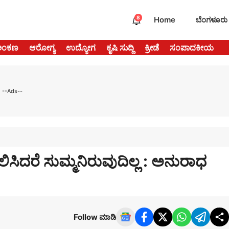
8
Home
ಬೆಂಗಳೂರು
ಅಂಕಣ
ಆರೋಗ್ಯ
ಉದ್ಯೋಗ
ಕೃಷಿ ಸುದ್ದಿ
ಕ್ರೀಡೆ
ಸಂಪಾದಕೀಯ
--Ads--
ಿದರೆ ಸುಮ್ಮನಿರುವುದಿಲ್ಲ : ಅನುರಾಧ
Follow ಮಾಡಿ