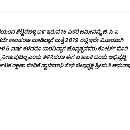
ದ ಶೆಟ್ಟರಹಳ್ಳಿ ಬಳಿ ಇರುವ 15 ಎಕರೆ ಜಮೀನನ್ನು ಜಿ.ಪಿ.ಎ
 ಕಾಲಹರಣ ಮಾಡಿದ್ದಾರೆ ಮತ್ತೆ 2019 ರಲ್ಲಿ ಇದೇ ವಿಚಾರವಾಗಿ
ೇಳಿ 5 ವರ್ಷ ಕಳೆದರೂ ಬಾರದಿದ್ದಾಗ ಹೊನ್ನಪ್ಪನವರು ಕೋರ್ಟ್ ಮೊರೆ
ನೀಡುವುದಿಲ್ಲ ಎಂದು ತಿಳಿಸಿದರೂ ಈಗ ಏಕಾಏಕಿ ಬಂದು ಅಭಿವೃದ್ದಿ
ಕ್ಷಣಾ ವೇದಿಕೆ ಸ್ವಾಭಿಮಾನಿ ಸೇನೆ ಜಿಲ್ಲಾಧ್ಯಕ್ಷೆ ಶ್ರೀಮತಿ ಅನುರಾ