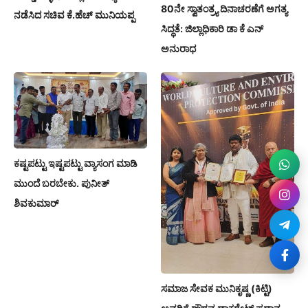
80ನೇ ಸ್ವಾತಂತ್ರ್ಯ ದಿನಾಚರಣೆಗೆ ಅಗತ್ಯ
ನಡೆಸಿದ ಸಚಿವ ಕೆ.ಹೆಚ್ ಮುನಿಯಪ್ಪ
ಸಿದ್ಧತೆ: ಜಿಲ್ಲಾಧಿಕಾರಿ ಡಾ ಕೆ ಎನ್
ಅನುರಾಧ
ಕಷ್ಟಪಟ್ಟು ಇಷ್ಟಪಟ್ಟು ವ್ಯಾಸಂಗ ಮಾಡಿ
ಮುಂದೆ ಬರಬೇಕು. ಪುನೀತ್
ಶಿವಕುಮಾರ್
ಸಮಾಜ ಸೇವಕ ಮುನಿಕೃಷ್ಣ (ಕಿಟ್ಟಿ)