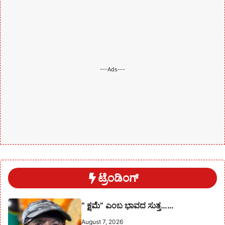
---Ads---
ಟ್ರೆಂಡಿಂಗ್
” ಕ್ಷಮೆ” ಎಂಬ ಭಾವದ ಸುತ್ತ……
August 7, 2026