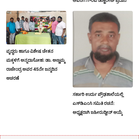
ಅವರಿಗೆ ಗೌರವ ಡಾಕ್ಟರೇಟ್ ಪ್ರದಾನ
ವೃದ್ಧರು ಹಾಗೂ ವಿಶೇಷ ಚೇತನ
ಮಕ್ಕಳಿಗೆ ಅನ್ನದಾಸೋಹ: ಡಾ. ಅಣ್ಣಮ್ಮ
ರಾಜೇಂದ್ರ ಅವರ 45ನೇ ಜನ್ಮದಿನ
ಆಚರಣೆ
ಸರ್ಕಾರಿ ಉರ್ದು ಪ್ರೌಢಶಾಲೆಯಲ್ಲಿ
ಎಸ್‌ಡಿಎಂಸಿ ಸಮಿತಿ ರಚನೆ:
ಅಧ್ಯಕ್ಷರಾಗಿ ಜಹೀರುದ್ದೀನ್ ಆಯ್ಕೆ