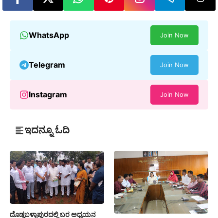
WhatsApp
Join Now
Telegram
Join Now
Instagram
Join Now
ಇದನ್ನೂ ಓದಿ
ದೊಡ್ಡಬಳ್ಳಾಪುರದಲ್ಲಿ ಬರ ಅಧ್ಯಯನ