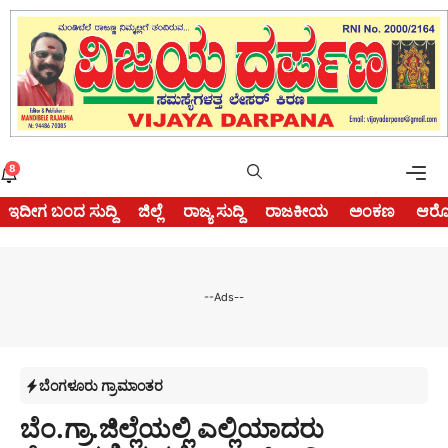
Skip
to
content
Me
8
ಇದೀಗ ಬಂದ ಸುದ್ದಿ
ಜಿಲ್ಲೆ
ರಾಜ್ಯ ಸುದ್ದಿ
ರಾಜಕೀಯ
ಅಂಕಣ
ಆರೋ
--Ads--
ಬೆಂಗಳೂರು ಗ್ರಾಮಾಂತರ
ಬೆಂ.ಗ್ರಾ.ಜಿಲ್ಲೆಯಲ್ಲಿ ಎಲ್ಲಿಯಾದರು