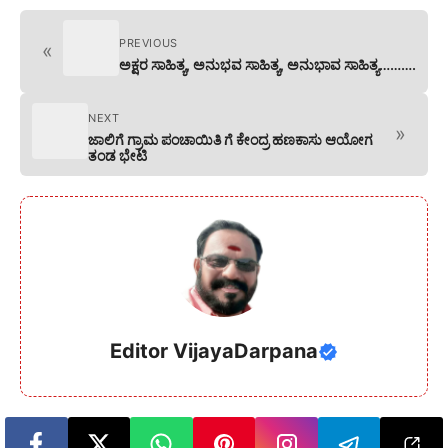
PREVIOUS
«
ಅಕ್ಷರ ಸಾಹಿತ್ಯ, ಅನುಭವ ಸಾಹಿತ್ಯ, ಅನುಭಾವ ಸಾಹಿತ್ಯ……….
NEXT
»
ಜಾಲಿಗೆ ಗ್ರಾಮ ಪಂಚಾಯಿತಿ ಗೆ ಕೇಂದ್ರ ಹಣಕಾಸು ಆಯೋಗ
ತಂಡ ಭೇಟಿ
Editor VijayaDarpana