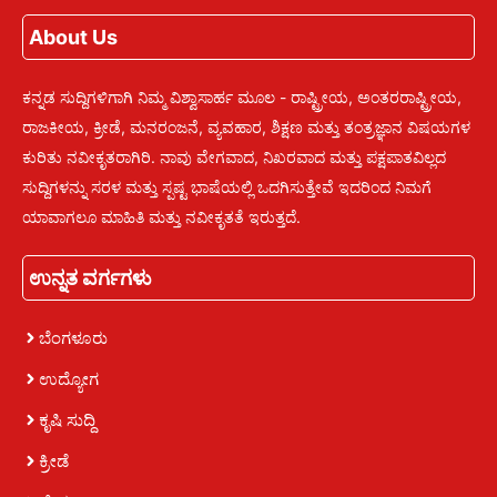
About Us
ಕನ್ನಡ ಸುದ್ದಿಗಳಿಗಾಗಿ ನಿಮ್ಮ ವಿಶ್ವಾಸಾರ್ಹ ಮೂಲ - ರಾಷ್ಟ್ರೀಯ, ಅಂತರರಾಷ್ಟ್ರೀಯ,
ರಾಜಕೀಯ, ಕ್ರೀಡೆ, ಮನರಂಜನೆ, ವ್ಯವಹಾರ, ಶಿಕ್ಷಣ ಮತ್ತು ತಂತ್ರಜ್ಞಾನ ವಿಷಯಗಳ
ಕುರಿತು ನವೀಕೃತರಾಗಿರಿ. ನಾವು ವೇಗವಾದ, ನಿಖರವಾದ ಮತ್ತು ಪಕ್ಷಪಾತವಿಲ್ಲದ
ಸುದ್ದಿಗಳನ್ನು ಸರಳ ಮತ್ತು ಸ್ಪಷ್ಟ ಭಾಷೆಯಲ್ಲಿ ಒದಗಿಸುತ್ತೇವೆ ಇದರಿಂದ ನಿಮಗೆ
ಯಾವಾಗಲೂ ಮಾಹಿತಿ ಮತ್ತು ನವೀಕೃತತೆ ಇರುತ್ತದೆ.
ಉನ್ನತ ವರ್ಗಗಳು
ಬೆಂಗಳೂರು
ಉದ್ಯೋಗ
ಕೃಷಿ ಸುದ್ದಿ
ಕ್ರೀಡೆ