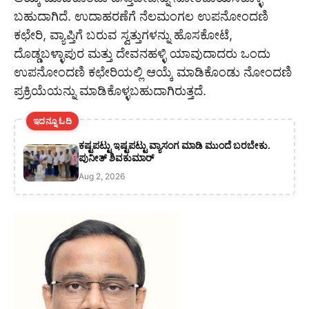
ಬಹುದಾಗಿದೆ. ಉದಾಹರಣೆಗೆ ನೆಲಮಂಗಲ ಉಪನೋಂದಣಿ
ಕಛೇರಿ, ವ್ಯಾಪ್ತಿಗೆ ಬರುವ ಸ್ವತ್ತುಗಳನ್ನು ಹೊಸಕೋಟೆ,
ದೊಡ್ಡಬಳ್ಳಾಪುರ ಮತ್ತು ದೇವನಹಳ್ಳಿ ಯಾವುದಾದರು ಒಂದು
ಉಪನೋಂದಣಿ ಕಛೇರಿಯಲ್ಲಿ ಆಯ್ಕೆ ಮಾಡಿಕೊಂಡು ನೋಂದಣಿ
ಪ್ರಕ್ರಿಯೆಯನ್ನು ಮಾಡಿಕೊಳ್ಳಬಹುದಾಗಿರುತ್ತದೆ.
ಇದನ್ನೂ ಓದಿ
ಕಷ್ಟಪಟ್ಟು ಇಷ್ಟಪಟ್ಟು ವ್ಯಾಸಂಗ ಮಾಡಿ ಮುಂದೆ ಬರಬೇಕು.
ಪುನೀತ್ ಶಿವಕುಮಾರ್
Aug 2, 2026