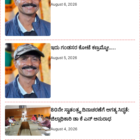
August 6, 2026
ಇದು ಗಂಡಸರ ಕೋಟೆ ಕಣ್ರಮ್ಮೋ…..
August 5, 2026
80ನೇ ಸ್ವಾತಂತ್ರ್ಯ ದಿನಾಚರಣೆಗೆ ಅಗತ್ಯ ಸಿದ್ಧತೆ:
ಜಿಲ್ಲಾಧಿಕಾರಿ ಡಾ ಕೆ ಎನ್ ಅನುರಾಧ
August 4, 2026