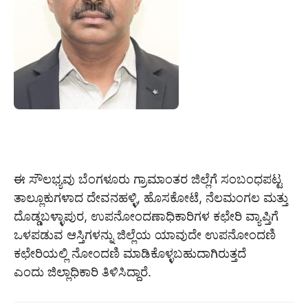
ಈ ಸೌಲಭ್ಯವು ಬೆಂಗಳೂರು ಗ್ರಾಮಾಂತರ ಜಿಲ್ಲೆಗೆ ಸಂಬಂಧಪಟ್ಟ
ತಾಲ್ಲೂಕುಗಳಾದ ದೇವನಹಳ್ಳಿ, ಹೊಸಕೋಟೆ, ನೆಲಮಂಗಲ ಮತ್ತು
ದೊಡ್ಡಬಳ್ಳಾಪುರ, ಉಪನೋಂದಣಾಧಿಕಾರಿಗಳ ಕಛೇರಿ ವ್ಯಾಪ್ತಿಗೆ
ಒಳಪಡುವ ಆಸ್ತಿಗಳನ್ನು ಜಿಲ್ಲೆಯ ಯಾವುದೇ ಉಪನೋಂದಣಿ
ಕಛೇರಿಯಲ್ಲಿ ನೋಂದಣಿ ಮಾಡಿಕೊಳ್ಳಬಹುದಾಗಿರುತ್ತದೆ
ಎಂದು ಜಿಲ್ಲಾಧಿಕಾರಿ ತಿಳಿಸಿದ್ದಾರೆ.