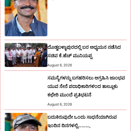
ದೊಡ್ಡಬಳ್ಳಾಪುರದಲ್ಲಿ ಬರ ಅಧ್ಯಯನ ನಡೆಸಿದ
ಸಚಿವ ಕೆ.ಹೆಚ್ ಮುನಿಯಪ್ಪ
August 6, 2026
ಸಮಸ್ಯೆಗಳನ್ನು ಬಗಹರಿಸಲು ಆಗ್ರಹಿಸಿ ಜಾಂಭವ
ಯುವ ಸೇನೆ ಪದಾಧಿಕಾರಿಗಳಿಂದ ತಾಲ್ಲೂಕು
ಕಛೇರಿ ಮುಂದೆ ಪ್ರತಿಭಟನೆ
August 6, 2026
ಬದುಕಿರುವುದೇ ಒಂದು ಸಾಧನೆಯಾಗಿರುವ
ಇಂದಿನ ದಿನಗಳಲ್ಲಿ………,