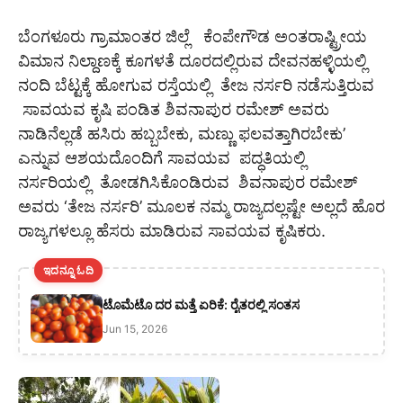
ಬೆಂಗಳೂರು ಗ್ರಾಮಾಂತರ ಜಿಲ್ಲೆ ಕೆಂಪೇಗೌಡ ಅಂತರಾಷ್ಟ್ರೀಯ
ವಿಮಾನ ನಿಲ್ದಾಣಕ್ಕೆ ಕೂಗಳತೆ ದೂರದಲ್ಲಿರುವ ದೇವನಹಳ್ಳಿಯಲ್ಲಿ
ನಂದಿ ಬೆಟ್ಟಕ್ಕೆ ಹೋಗುವ ರಸ್ತೆಯಲ್ಲಿ ತೇಜ ನರ್ಸರಿ ನಡೆಸುತ್ತಿರುವ
ಸಾವಯವ ಕೃಷಿ ಪಂಡಿತ ಶಿವನಾಪುರ ರಮೇಶ್ ಅವರು
ನಾಡಿನೆಲ್ಲಡೆ ಹಸಿರು ಹಬ್ಬಬೇಕು, ಮಣ್ಣು ಫಲವತ್ತಾಗಿರಬೇಕು’
ಎನ್ನುವ ಆಶಯದೊಂದಿಗೆ ಸಾವಯವ ಪದ್ಧತಿಯಲ್ಲಿ
ನರ್ಸರಿಯಲ್ಲಿ ತೋಡಗಿಸಿಕೊಂಡಿರುವ ಶಿವನಾಪುರ ರಮೇಶ್
ಅವರು ‘ತೇಜ ನರ್ಸರಿ’ ಮೂಲಕ ನಮ್ಮ ರಾಜ್ಯದಲ್ಲಷ್ಟೇ ಅಲ್ಲದೆ ಹೊರ
ರಾಜ್ಯಗಳಲ್ಲೂ ಹೆಸರು ಮಾಡಿರುವ ಸಾವಯವ ಕೃಷಿಕರು.
ಇದನ್ನೂ ಓದಿ
ಟೊಮೆಟೊ ದರ ಮತ್ತೆ ಏರಿಕೆ: ರೈತರಲ್ಲಿ ಸಂತಸ
Jun 15, 2026