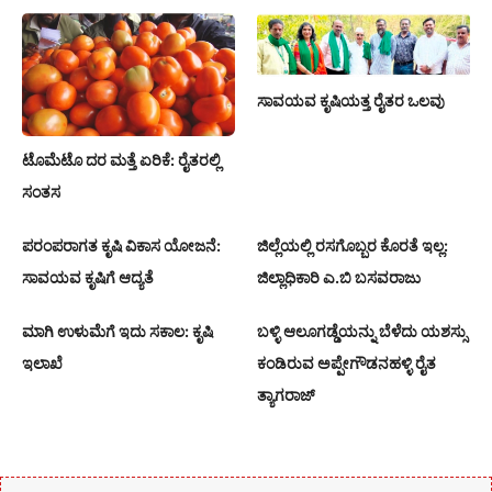
ಸಾವಯವ ಕೃಷಿಯತ್ತ ರೈತರ ಒಲವು
ಟೊಮೆಟೊ ದರ ಮತ್ತೆ ಏರಿಕೆ: ರೈತರಲ್ಲಿ
ಸಂತಸ
ಪರಂಪರಾಗತ ಕೃಷಿ ವಿಕಾಸ ಯೋಜನೆ:
ಜಿಲ್ಲೆಯಲ್ಲಿ ರಸಗೊಬ್ಬರ ಕೊರತೆ ಇಲ್ಲ:
ಸಾವಯವ ಕೃಷಿಗೆ ಆದ್ಯತೆ
ಜಿಲ್ಲಾಧಿಕಾರಿ ಎ.ಬಿ ಬಸವರಾಜು
ಮಾಗಿ ಉಳುಮೆಗೆ ಇದು ಸಕಾಲ: ಕೃಷಿ
ಬಳ್ಳಿ ಆಲೂಗಡ್ಡೆಯನ್ನು ಬೆಳೆದು ಯಶಸ್ಸು
ಇಲಾಖೆ
ಕಂಡಿರುವ ಅಪ್ಪೇಗೌಡನಹಳ್ಳಿ ರೈತ
ತ್ಯಾಗರಾಜ್