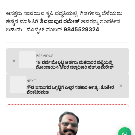
ಆಸಕ್ತರು ಸಾವಯವ ಕೃಷಿ ಪದ್ಧತಿಯಲ್ಲಿ ಗಿಡಗಳನ್ನು ಬೆಳೆಯಲು
ಹೆಚ್ಚಿನ ಮಾಹಿತಿಗೆ
ಶಿವನಾಪುರ ರಮೇಶ್
ಅವರನ್ನು ಸಂಪರ್ಕಿಸ
ಬಹುದು. ಮೊಬೈಲ್ ನಂಬರ್
9845529324
PREVIOUS
«
18 ವರ್ಷ ಮೇಲ್ಪಟ್ಟ ಅರ್ಹರು ಮತದಾರರ ಪಟ್ಟಿಯಲ್ಲಿ
ನೋಂದಾಯಿಸಿ:ಅಪರ ಜಿಲ್ಲಾಧಿಕಾರಿ ಹೆಚ್.ಅಮರೇಶ್
NEXT
»
ಗೌಡ ಜನಾಂಗದ ಒಗ್ಗಟ್ಟಿಗೆ ಎಲ್ಲರ ಸಹಕಾರ ಅಗತ್ಯ : ತೊಟೇರ
ವೆಂಕಟರಮಣ