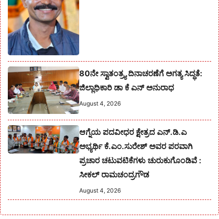
80ನೇ ಸ್ವಾತಂತ್ರ್ಯ ದಿನಾಚರಣೆಗೆ ಅಗತ್ಯ ಸಿದ್ಧತೆ:
ಜಿಲ್ಲಾಧಿಕಾರಿ ಡಾ ಕೆ ಎನ್ ಅನುರಾಧ
August 4, 2026
ಆಗ್ನೆಯ ಪದವೀಧರ ಕ್ಷೇತ್ರದ ಎನ್.ಡಿ.ಎ
ಅಭ್ಯರ್ಥಿ ಕೆ.ಎಂ.ಸುರೇಶ್‌ ಅವರ ಪರವಾಗಿ
ಪ್ರಚಾರ ಚಟುವಟಿಕೆಗಳು ಚುರುಕುಗೊಂಡಿವೆ :
ಸೀಕಲ್ ರಾಮಚಂದ್ರಗೌಡ
August 4, 2026