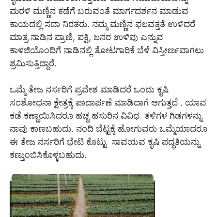
ಮರಳಿ ಮಣ್ಣಿನ ಕಡೆಗೆ ಬರುವಂತೆ ಮಾರ್ಗದರ್ಶನ ಮಾಡುವ
ಕಾಯದಲ್ಲಿ ಸದಾ ನಿರತರು. ನಮ್ಮ ಮಣ್ಣಿನ ಫಲವತ್ತತೆ ಉಳಿದರೆ
ಮಾತ್ರ ನಾಡಿನ ಪ್ರಾಣಿ, ಪಕ್ಷಿ, ಜನರ ಉಳಿವು ಎನ್ನುವ
ಕಾಳಜಿಯೊಂದಿಗೆ ನಾಡಿನಲ್ಲಿ ತೋಟಗಾರಿಕೆ ಬೆಳೆ ವಿಸ್ತೀರ್ಣವಾಗಲು
ಶ್ರಮಿಸುತ್ತಿದ್ದಾರೆ.
ಒಮ್ಮೆ ತೇಜ ನರ್ಸರಿಗೆ ಪ್ರವೇಶ ಮಾಡಿದರೆ ಒಂದು ಕೃಷಿ
ಸಂಶೋಧನಾ ಕ್ಷೇತ್ರಕ್ಕೆ ಪಾದಾರ್ಪಣೆ ಮಾಡಿದಾಗೆ ಆಗುತ್ತದೆ . ಯಾವ
ಕಡೆ ಕಣ್ಣಾಯಿಸಿದರೂ ಹಚ್ಚ ಹಸುರಿನ ವಿವಿಧ ತಳಿಗಳ ಗಿಡಗಳನ್ನು
ನಾವು ಕಾಣಬಹುದು. ನಂದಿ ಬೆಟ್ಟಕ್ಕೆ ಹೋಗುವರು ಒಮ್ಮೆಯಾದರೂ
ಈ ತೇಜ ನರ್ಸರಿಗೆ ಭೇಟಿ ಕೊಟ್ಟು ಸಾವಯವ ಕೃಷಿ ಪದ್ಧತಿಯನ್ನು
ಕಣ್ತುಂಬಿಸಿಕೊಳ್ಳಬಹುದು.