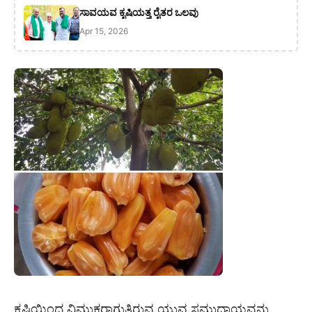
ಸಾವಯವ ಕೃಷಿಯತ್ತ ರೈತರ ಒಲವು
Apr 15, 2026
ಕೃಷಿಯಿಂದ ವಿಮುಕರಾಗುತ್ತಿರುವ ಯುವ ಸಮುದಾಯವನ್ನು