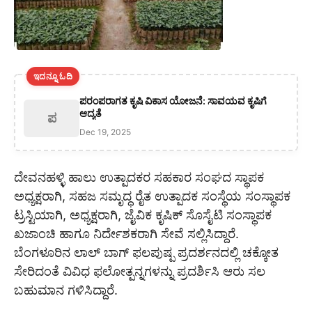
ಇದನ್ನೂ ಓದಿ
ಪರಂಪರಾಗತ ಕೃಷಿ ವಿಕಾಸ ಯೋಜನೆ: ಸಾವಯವ ಕೃಷಿಗೆ
ಆದ್ಯತೆ
ಪ
Dec 19, 2025
ದೇವನಹಳ್ಳಿ ಹಾಲು ಉತ್ಪಾದಕರ ಸಹಕಾರ ಸಂಘದ ಸ್ಥಾಪಕ
ಅಧ್ಯಕ್ಷರಾಗಿ, ಸಹಜ ಸಮೃದ್ಧ ರೈತ ಉತ್ಪಾದಕ ಸಂಸ್ಥೆಯ ಸಂಸ್ಥಾಪಕ
ಟ್ರಸ್ಟಿಯಾಗಿ, ಅಧ್ಯಕ್ಷರಾಗಿ, ಜೈವಿಕ ಕೃಷಿಕ್ ಸೊಸೈಟಿ ಸಂಸ್ಥಾಪಕ
ಖಜಾಂಚಿ ಹಾಗೂ ನಿರ್ದೇಶಕರಾಗಿ ಸೇವೆ ಸಲ್ಲಿಸಿದ್ದಾರೆ.
ಬೆಂಗಳೂರಿನ ಲಾಲ್ ಬಾಗ್ ಫಲಪುಷ್ಪ ಪ್ರದರ್ಶನದಲ್ಲಿ ಚಕ್ಕೋತ
ಸೇರಿದಂತೆ ವಿವಿಧ ಫಲೋತ್ಪನ್ನಗಳನ್ನು ಪ್ರದರ್ಶಿಸಿ ಆರು ಸಲ
ಬಹುಮಾನ ಗಳಿಸಿದ್ದಾರೆ.