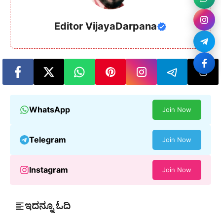
Editor VijayaDarpana
WhatsApp
Join Now
Telegram
Join Now
Instagram
Join Now
ಇದನ್ನೂ ಓದಿ