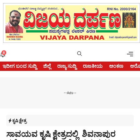
Skip
to
content
Me
8
ಇದೀಗ ಬಂದ ಸುದ್ದಿ
ಜಿಲ್ಲೆ
ರಾಜ್ಯ ಸುದ್ದಿ
ರಾಜಕೀಯ
ಅಂಕಣ
ಆರೋ
--Ads--
ಕೃಷಿ ಕ್ಷೇತ್ರ
ಸಾವಯವ ಕೃಷಿ ಕ್ಷೇತ್ರದಲ್ಲಿ ಶಿವನಾಪುರ