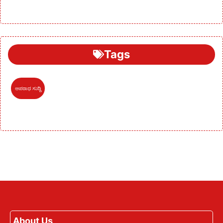
Tags
ಅಪರಾಧ ಸುದ್ದಿ
About Us