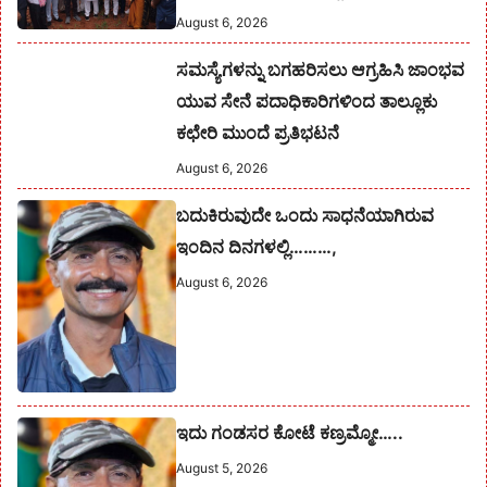
August 6, 2026
ಸಮಸ್ಯೆಗಳನ್ನು ಬಗಹರಿಸಲು ಆಗ್ರಹಿಸಿ ಜಾಂಭವ
ಯುವ ಸೇನೆ ಪದಾಧಿಕಾರಿಗಳಿಂದ ತಾಲ್ಲೂಕು
ಕಛೇರಿ ಮುಂದೆ ಪ್ರತಿಭಟನೆ
August 6, 2026
ಬದುಕಿರುವುದೇ ಒಂದು ಸಾಧನೆಯಾಗಿರುವ
ಇಂದಿನ ದಿನಗಳಲ್ಲಿ………,
August 6, 2026
ಇದು ಗಂಡಸರ ಕೋಟೆ ಕಣ್ರಮ್ಮೋ…..
August 5, 2026