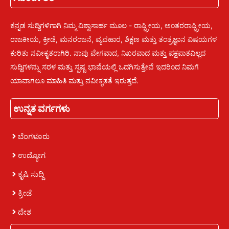
ಕನ್ನಡ ಸುದ್ದಿಗಳಿಗಾಗಿ ನಿಮ್ಮ ವಿಶ್ವಾಸಾರ್ಹ ಮೂಲ - ರಾಷ್ಟ್ರೀಯ, ಅಂತರರಾಷ್ಟ್ರೀಯ,
ರಾಜಕೀಯ, ಕ್ರೀಡೆ, ಮನರಂಜನೆ, ವ್ಯವಹಾರ, ಶಿಕ್ಷಣ ಮತ್ತು ತಂತ್ರಜ್ಞಾನ ವಿಷಯಗಳ
ಕುರಿತು ನವೀಕೃತರಾಗಿರಿ. ನಾವು ವೇಗವಾದ, ನಿಖರವಾದ ಮತ್ತು ಪಕ್ಷಪಾತವಿಲ್ಲದ
ಸುದ್ದಿಗಳನ್ನು ಸರಳ ಮತ್ತು ಸ್ಪಷ್ಟ ಭಾಷೆಯಲ್ಲಿ ಒದಗಿಸುತ್ತೇವೆ ಇದರಿಂದ ನಿಮಗೆ
ಯಾವಾಗಲೂ ಮಾಹಿತಿ ಮತ್ತು ನವೀಕೃತತೆ ಇರುತ್ತದೆ.
ಉನ್ನತ ವರ್ಗಗಳು
ಬೆಂಗಳೂರು
ಉದ್ಯೋಗ
ಕೃಷಿ ಸುದ್ದಿ
ಕ್ರೀಡೆ
ದೇಶ