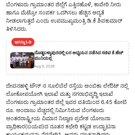
ಬೆಂಗಳೂರು ಗ್ರಾಮಾಂತರ ಜಿಲ್ಲೆಗೆ ಎತ್ತಿನಹೊಳೆ, ಕಾವೇರಿ ನೀರು
ಹಾಗೂ ಮೆಟ್ರೋ ಸಂಪರ್ಕ ಒದಗಿಸಲು ಹೆಚ್ಚಿನ ಆದ್ಯತೆ
ನೀಡಲಾಗುತ್ತದೆ ಎಂದು ಉಪಮುಖ್ಯಮಂತ್ರಿ ಡಿ.ಕೆ ಶಿವಕುಮಾರ್
ತಿಳಿಸಿದರು.
ಇದನ್ನೂ ಓದಿ
ದೊಡ್ಡಬಳ್ಳಾಪುರದಲ್ಲಿ ಬರ ಅಧ್ಯಯನ ನಡೆಸಿದ ಸಚಿವ ಕೆ.ಹೆಚ್
ಮುನಿಯಪ್ಪ
Aug 6, 2026
ದೇವನಹಳ್ಳಿ ಟೌನ್ ನ ಸೂಲಿಬೆಲೆ ರಸ್ತೆಯ ಅಂಬಿಕಾ ಲೇಔಟ್ ನಲ್ಲಿ
ಲೋಕೋಪಯೋಗಿ ಇಲಾಖೆ ಮತ್ತು ನಗರಾಭಿವೃದ್ಧಿ ಇಲಾಖೆ
ಬೆಂಗಳೂರು ಗ್ರಾಮಾಂತರ ಜಿಲ್ಲೆ ಇವರ ವತಿಯಿಂದ 6.45 ಕೋಟಿ
ರೂ. ಅಂದಾಜು ವೆಚ್ಚದಲ್ಲಿ ನಿರ್ಮಿಸಿರುವ ಬೆಂಗಳೂರು
ಅಂತರರಾಷ್ಟ್ರೀಯ ವಿಮಾನ ನಿಲ್ದಾಣ ಪ್ರದೇಶ ಯೋಜನಾ
ಪ್ರಾಧಿಕಾರ(ಬಯಪ)ದ ನೂತನ ಕಛೇರಿ ಕಟ್ಟಡ ಉದ್ಘಾಟನಾ
ಕಾರ್ಯಕ್ರಮವನ್ನು ನೆರವೇರಿಸಿ, ಅವರು ಮಾತನಾಡಿದರು.