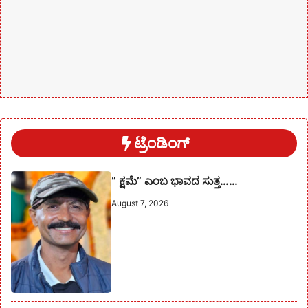
ಟ್ರೆಂಡಿಂಗ್
” ಕ್ಷಮೆ” ಎಂಬ ಭಾವದ ಸುತ್ತ……
August 7, 2026