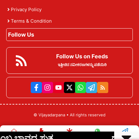
Privacy Policy
Terms & Condition
Follow Us
Follow Us on Feeds
ಇತ್ತೀಚಿನ ನವೀಕರಣಗಳನ್ನು ಪಡೆಯಿರಿ
©
Vijayadarpana
• All rights reserved
ಸುತ್ತ......
ದೊಡ್ಡಬಳ್ಳಾಪುರದಲ
Home
ಇತ್ತೀಚಿನ ಸುದ್ದಿ
ವೆಬ್ ಸ್ಟೋರೀಸ್
ವಾಟ್ಸಾಪ್
ಟೆಲಿಗ್ರಾಮ್