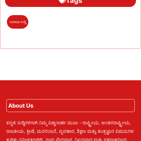
Tags
ಅಪರಾಧ ಸುದ್ದಿ
About Us
ಕನ್ನಡ ಸುದ್ದಿಗಳಿಗಾಗಿ ನಿಮ್ಮ ವಿಶ್ವಾಸಾರ್ಹ ಮೂಲ - ರಾಷ್ಟ್ರೀಯ, ಅಂತರರಾಷ್ಟ್ರೀಯ,
ರಾಜಕೀಯ, ಕ್ರೀಡೆ, ಮನರಂಜನೆ, ವ್ಯವಹಾರ, ಶಿಕ್ಷಣ ಮತ್ತು ತಂತ್ರಜ್ಞಾನ ವಿಷಯಗಳ
ಕುರಿತು ನವೀಕೃತರಾಗಿರಿ. ನಾವು ವೇಗವಾದ, ನಿಖರವಾದ ಮತ್ತು ಪಕ್ಷಪಾತವಿಲ್ಲದ