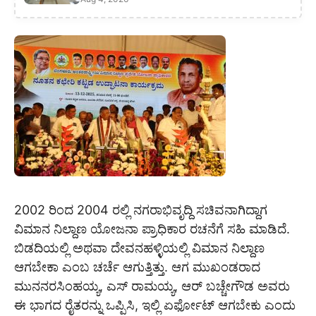
2002 ರಿಂದ 2004 ರಲ್ಲಿ ನಗರಾಭಿವೃದ್ದಿ ಸಚಿವನಾಗಿದ್ದಾಗ
ವಿಮಾನ ನಿಲ್ದಾಣ ಯೋಜನಾ ಪ್ರಾಧಿಕಾರ ರಚನೆಗೆ ಸಹಿ ಮಾಡಿದೆ.
ಬಿಡದಿಯಲ್ಲಿ ಅಥವಾ ದೇವನಹಳ್ಳಿಯಲ್ಲಿ ವಿಮಾನ ನಿಲ್ದಾಣ
ಆಗಬೇಕಾ ಎಂಬ ಚರ್ಚೆ ಆಗುತ್ತಿತ್ತು. ಆಗ ಮುಖಂಡರಾದ
ಮುನನರಸಿಂಹಯ್ಯ, ಎಸ್ ರಾಮಯ್ಯ, ಆರ್ ಬಚ್ಚೇಗೌಡ ಅವರು
ಈ ಭಾಗದ ರೈತರನ್ನು ಒಪ್ಪಿಸಿ, ಇಲ್ಲಿ ಏರ್ಫೋಟ್ ಆಗಬೇಕು ಎಂದು