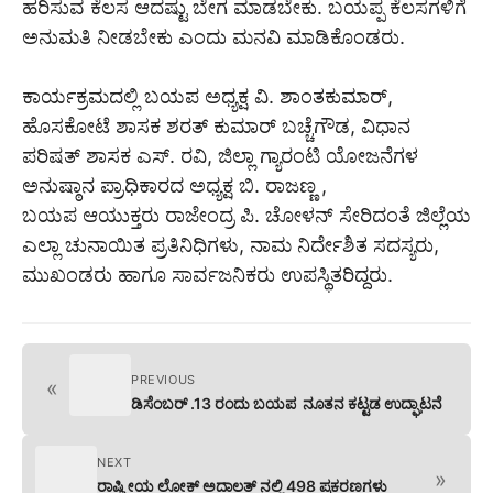
ಹರಿಸುವ ಕೆಲಸ ಆದಷ್ಟು ಬೇಗ ಮಾಡಬೇಕು. ಬಯಪ್ಪ ಕೆಲಸಗಳಿಗೆ
ಅನುಮತಿ ನೀಡಬೇಕು ಎಂದು ಮನವಿ ಮಾಡಿಕೊಂಡರು.
ಕಾರ್ಯಕ್ರಮದಲ್ಲಿ ಬಯಪ ಅಧ್ಯಕ್ಷ ವಿ. ಶಾಂತಕುಮಾರ್,
ಹೊಸಕೋಟೆ ಶಾಸಕ ಶರತ್ ಕುಮಾರ್ ಬಚ್ಚೆಗೌಡ, ವಿಧಾನ
ಪರಿಷತ್ ಶಾಸಕ ಎಸ್. ರವಿ, ಜಿಲ್ಲಾ ಗ್ಯಾರಂಟಿ ಯೋಜನೆಗಳ
ಅನುಷ್ಠಾನ ಪ್ರಾಧಿಕಾರದ ಅಧ್ಯಕ್ಷ ಬಿ. ರಾಜಣ್ಣ ,
ಬಯಪ ಆಯುಕ್ತರು ರಾಜೇಂದ್ರ ಪಿ. ಚೋಳನ್ ಸೇರಿದಂತೆ ಜಿಲ್ಲೆಯ
ಎಲ್ಲಾ ಚುನಾಯಿತ ಪ್ರತಿನಿಧಿಗಳು, ನಾಮ ನಿರ್ದೇಶಿತ ಸದಸ್ಯರು,
ಮುಖಂಡರು ಹಾಗೂ ಸಾರ್ವಜನಿಕರು ಉಪಸ್ಥಿತರಿದ್ದರು.
PREVIOUS
«
ಡಿಸೆಂಬರ್ .13 ರಂದು ಬಯಪ ನೂತನ ಕಟ್ಟಡ ಉದ್ಘಾಟನೆ
NEXT
»
ರಾಷ್ಟ್ರೀಯ ಲೋಕ್ ಅದಾಲತ್ ನಲ್ಲಿ 498 ಪ್ರಕರಣಗಳು