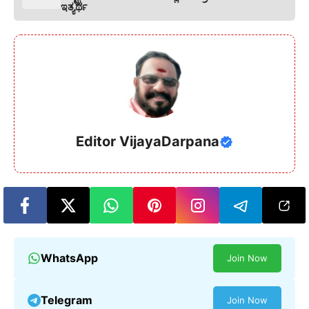
ಇತ್ಯರ್ಥ
Editor VijayaDarpana
WhatsApp
Join Now
Telegram
Join Now