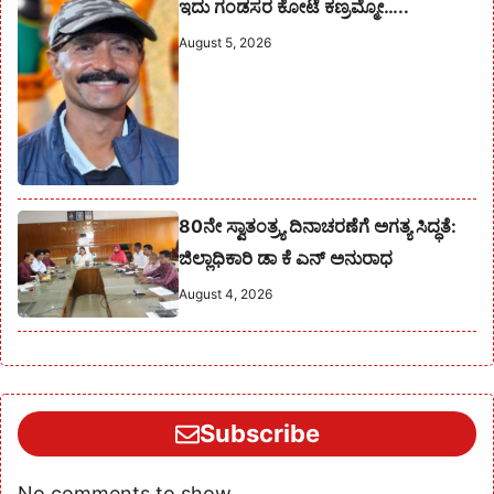
ಇದು ಗಂಡಸರ ಕೋಟೆ ಕಣ್ರಮ್ಮೋ…..
August 5, 2026
80ನೇ ಸ್ವಾತಂತ್ರ್ಯ ದಿನಾಚರಣೆಗೆ ಅಗತ್ಯ ಸಿದ್ಧತೆ:
ಜಿಲ್ಲಾಧಿಕಾರಿ ಡಾ ಕೆ ಎನ್ ಅನುರಾಧ
August 4, 2026
Subscribe
No comments to show.