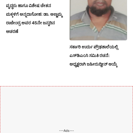
ವೃದ್ಧರು ಹಾಗೂ ವಿಶೇಷ ಚೇತನ
ಮಕ್ಕಳಿಗೆ ಅನ್ನದಾಸೋಹ: ಡಾ. ಅಣ್ಣಮ್ಮ
ರಾಜೇಂದ್ರ ಅವರ 45ನೇ ಜನ್ಮದಿನ
ಆಚರಣೆ
ಸರ್ಕಾರಿ ಉರ್ದು ಪ್ರೌಢಶಾಲೆಯಲ್ಲಿ
ಎಸ್‌ಡಿಎಂಸಿ ಸಮಿತಿ ರಚನೆ:
ಅಧ್ಯಕ್ಷರಾಗಿ ಜಹೀರುದ್ದೀನ್ ಆಯ್ಕೆ
---Ads---