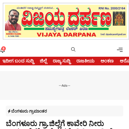
Skip
to
content
Me
8
ಇದೀಗ ಬಂದ ಸುದ್ದಿ
ಜಿಲ್ಲೆ
ರಾಜ್ಯ ಸುದ್ದಿ
ರಾಜಕೀಯ
ಅಂಕಣ
ಆರೋ
--Ads--
ಬೆಂಗಳೂರು ಗ್ರಾಮಾಂತರ
ಬೆಂಗಳೂರು ಗ್ರಾ.ಜಿಲ್ಲೆಗೆ ಕಾವೇರಿ ನೀರು