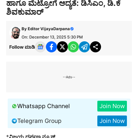
ಹಾಗೂ ಮೆಟ್ರೋಗೆ ಆದ್ಯತೆ: ಡಿಸಿಎಂ, ಡಿ.ಕೆ
ಶಿವಕುಮಾರ್
By
Editor VijayaDarpana
On: December 13, 2025 5:30 PM
Follow ಮಾಡಿ
--Ads--
Whatsapp Channel
Join Now
Telegram Group
Join Now
*
ವಿಜಯ ದರ್ಪಣ ನ್ಯೂಸ್….