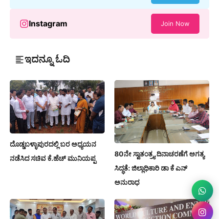
Instagram
Join Now
ಇದನ್ನೂ ಓದಿ
ದೊಡ್ಡಬಳ್ಳಾಪುರದಲ್ಲಿ ಬರ ಅಧ್ಯಯನ
80ನೇ ಸ್ವಾತಂತ್ರ್ಯ ದಿನಾಚರಣೆಗೆ ಅಗತ್ಯ
ನಡೆಸಿದ ಸಚಿವ ಕೆ.ಹೆಚ್ ಮುನಿಯಪ್ಪ
ಸಿದ್ಧತೆ: ಜಿಲ್ಲಾಧಿಕಾರಿ ಡಾ ಕೆ ಎನ್
ಅನುರಾಧ