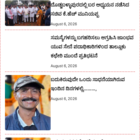
ದೊಡ್ಡಬಳ್ಳಾಪುರದಲ್ಲಿ ಬರ ಅಧ್ಯಯನ ನಡೆಸಿದ
ಸಚಿವ ಕೆ.ಹೆಚ್ ಮುನಿಯಪ್ಪ
August 6, 2026
ಸಮಸ್ಯೆಗಳನ್ನು ಬಗಹರಿಸಲು ಆಗ್ರಹಿಸಿ ಜಾಂಭವ
ಯುವ ಸೇನೆ ಪದಾಧಿಕಾರಿಗಳಿಂದ ತಾಲ್ಲೂಕು
ಕಛೇರಿ ಮುಂದೆ ಪ್ರತಿಭಟನೆ
August 6, 2026
ಬದುಕಿರುವುದೇ ಒಂದು ಸಾಧನೆಯಾಗಿರುವ
ಇಂದಿನ ದಿನಗಳಲ್ಲಿ………,
August 6, 2026