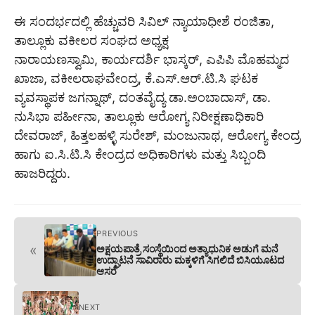
ಈ ಸಂದರ್ಭದಲ್ಲಿ ಹೆಚ್ಚುವರಿ ಸಿವಿಲ್ ನ್ಯಾಯಾಧೀಶೆ ರಂಜಿತಾ,
ತಾಲ್ಲೂಕು ವಕೀಲರ ಸಂಘದ ಅಧ್ಯಕ್ಷ
ನಾರಾಯಣಸ್ವಾಮಿ, ಕಾರ್ಯದರ್ಶಿ ಭಾಸ್ಕರ್, ಎಪಿಪಿ ಮೊಹಮ್ಮದ
ಖಾಜಾ, ವಕೀಲರಾಘವೇಂದ್ರ, ಕೆ.ಎಸ್.ಆರ್.ಟಿ.ಸಿ ಘಟಕ
ವ್ಯವಸ್ಥಾಪಕ ಜಗನ್ನಾಥ್, ದಂತವೈದ್ಯ ಡಾ.ಅಂಬಾದಾಸ್, ಡಾ.
ನುಸಿಭಾ ಪರ್ಹೀನಾ, ತಾಲ್ಲೂಕು ಆರೋಗ್ಯ ನಿರೀಕ್ಷಣಾಧಿಕಾರಿ
ದೇವರಾಜ್, ಹಿತ್ತಲಹಳ್ಳಿ ಸುರೇಶ್, ಮಂಜುನಾಥ, ಆರೋಗ್ಯ ಕೇಂದ್ರ
ಹಾಗು ಐ.ಸಿ.ಟಿ.ಸಿ ಕೇಂದ್ರದ ಅಧಿಕಾರಿಗಳು ಮತ್ತು ಸಿಬ್ಬಂದಿ
ಹಾಜರಿದ್ದರು.
PREVIOUS
«
ಅಕ್ಷಯಪಾತ್ರೆ ಸಂಸ್ಥೆಯಿಂದ ಅತ್ಯಾಧುನಿಕ ಅಡುಗೆ ಮನೆ
ಉದ್ಘಾಟನೆ ಸಾವಿರಾರು ಮಕ್ಕಳಿಗೆ ಸಿಗಲಿದೆ ಬಿಸಿಯೂಟದ
ಆಸರೆ
NEXT