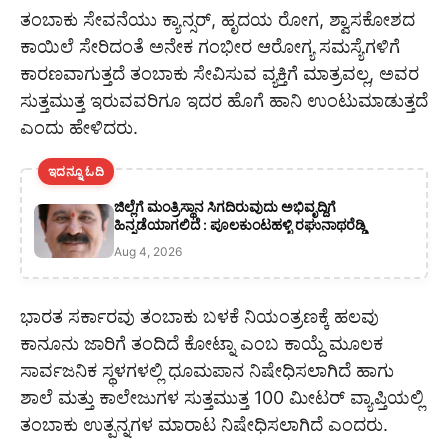
ತಂಬಾಕು ಸೇವನೆಯು ಕ್ಯಾನ್ಸ‌ರ್, ಹೃದಯ ರೋಗ, ಶ್ವಾಸಕೋಶದ
ಕಾಯಿಲೆ ಸೇರಿದಂತೆ ಅನೇಕ ಗಂಭೀರ ಆರೋಗ್ಯ ಸಮಸ್ಯೆಗಳಿಗೆ
ಕಾರಣವಾಗುತ್ತದೆ ತಂಬಾಕು ಸೇವಿಸುವ ವ್ಯಕ್ತಿಗೆ ಮಾತ್ರವಲ್ಲ, ಅವರ
ಸುತ್ತಮುತ್ತ ಇರುವವರಿಗೂ ಇದರ ಹೊಗೆ ಹಾನಿ ಉಂಟುಮಾಡುತ್ತದೆ
ಎಂದು ಹೇಳಿದರು.
ಇದನ್ನೂ ಓದಿ
ಜಿಲ್ಲೆಗೆ ಮಂತ್ರಿಸ್ಥಾನ ಸಿಗದಿರುವುದು ಅಭಿವೃದ್ದಿಗೆ
ಹಿನ್ನಡೆಯಾಗಲಿದೆ : ಪೂಲಕುಂಟಹಳ್ಳಿ ರಘುನಾಥರೆಡ್ಡಿ
Aug 4, 2026
ಭಾರತ ಸರ್ಕಾರವು ತಂಬಾಕು ಬಳಕೆ ನಿಯಂತ್ರಣಕ್ಕೆ ಹಲವು
ಕಾನೂನು ಜಾರಿಗೆ ತಂದಿದೆ ಕೋಟ್ನಾ ಎಂಬ ಕಾಯ್ದೆ ಮೂಲಕ
ಸಾರ್ವಜನಿಕ ಸ್ಥಳಗಳಲ್ಲಿ ಧೂಮಪಾನ ನಿಷೇಧಿಸಲಾಗಿದೆ ಹಾಗು
ಶಾಲೆ ಮತ್ತು ಕಾಲೇಜುಗಳ ಸುತ್ತಮುತ್ತ 100 ಮೀಟರ್ ವ್ಯಾಪ್ತಿಯಲ್ಲಿ
ತಂಬಾಕು ಉತ್ಪನ್ನಗಳ ಮಾರಾಟ ನಿಷೇಧಿಸಲಾಗಿದೆ ಎಂದರು.