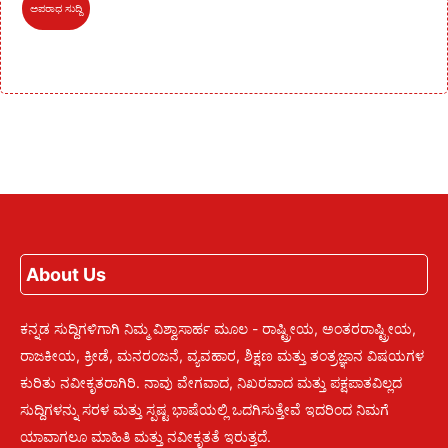
ಅಪರಾಧ ಸುದ್ದಿ
About Us
ಕನ್ನಡ ಸುದ್ದಿಗಳಿಗಾಗಿ ನಿಮ್ಮ ವಿಶ್ವಾಸಾರ್ಹ ಮೂಲ - ರಾಷ್ಟ್ರೀಯ, ಅಂತರರಾಷ್ಟ್ರೀಯ,
ರಾಜಕೀಯ, ಕ್ರೀಡೆ, ಮನರಂಜನೆ, ವ್ಯವಹಾರ, ಶಿಕ್ಷಣ ಮತ್ತು ತಂತ್ರಜ್ಞಾನ ವಿಷಯಗಳ
ಕುರಿತು ನವೀಕೃತರಾಗಿರಿ. ನಾವು ವೇಗವಾದ, ನಿಖರವಾದ ಮತ್ತು ಪಕ್ಷಪಾತವಿಲ್ಲದ
ಸುದ್ದಿಗಳನ್ನು ಸರಳ ಮತ್ತು ಸ್ಪಷ್ಟ ಭಾಷೆಯಲ್ಲಿ ಒದಗಿಸುತ್ತೇವೆ ಇದರಿಂದ ನಿಮಗೆ
ಯಾವಾಗಲೂ ಮಾಹಿತಿ ಮತ್ತು ನವೀಕೃತತೆ ಇರುತ್ತದೆ.