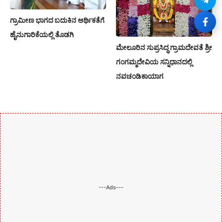
ಗ್ರಾಮೀಣ ಭಾಗದ ಬದುಕಿನ ಆರ್ಥಿಕತೆಗೆ
ಹೈನುಗಾರಿಕೆಯಲ್ಲಿ ತೊಡಗಿ
ಮೇಲೂರಿನ ಸುಪ್ರಸಿದ್ಧ ಗ್ರಾಮದೇವತೆ ಶ್ರೀ
ಗಂಗಮ್ಮದೇವಿಯ ಸನ್ನಿಧಾನದಲ್ಲಿ
ನವಚಂಡಿಕಾಯಾಗ
---Ads---