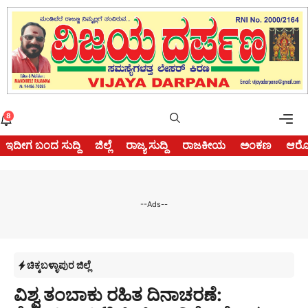
Skip
to
content
Me
8
ಇದೀಗ ಬಂದ ಸುದ್ದಿ
ಜಿಲ್ಲೆ
ರಾಜ್ಯ ಸುದ್ದಿ
ರಾಜಕೀಯ
ಅಂಕಣ
ಆರೋ
--Ads--
ಚಿಕ್ಕಬಳ್ಳಾಪುರ ಜಿಲ್ಲೆ
ವಿಶ್ವ ತಂಬಾಕು ರಹಿತ ದಿನಾಚರಣೆ: