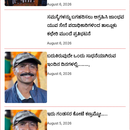
August 6, 2026
ಸಮಸ್ಯೆಗಳನ್ನು ಬಗಹರಿಸಲು ಆಗ್ರಹಿಸಿ ಜಾಂಭವ
ಯುವ ಸೇನೆ ಪದಾಧಿಕಾರಿಗಳಿಂದ ತಾಲ್ಲೂಕು
ಕಛೇರಿ ಮುಂದೆ ಪ್ರತಿಭಟನೆ
August 6, 2026
ಬದುಕಿರುವುದೇ ಒಂದು ಸಾಧನೆಯಾಗಿರುವ
ಇಂದಿನ ದಿನಗಳಲ್ಲಿ………,
August 6, 2026
ಇದು ಗಂಡಸರ ಕೋಟೆ ಕಣ್ರಮ್ಮೋ…..
August 5, 2026