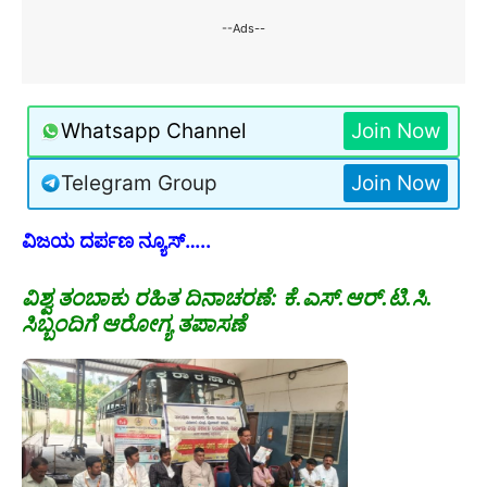
--Ads--
Whatsapp Channel
Join Now
Telegram Group
Join Now
ವಿಜಯ ದರ್ಪಣ ನ್ಯೂಸ್…..
ವಿಶ್ವ ತಂಬಾಕು ರಹಿತ ದಿನಾಚರಣೆ: ಕೆ.ಎಸ್.ಆರ್.ಟಿ.ಸಿ.
ಸಿಬ್ಬಂದಿಗೆ ಆರೋಗ್ಯ ತಪಾಸಣೆ