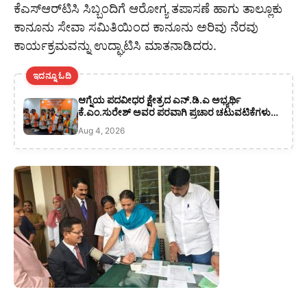
ಕೆಎಸ್‌ಆರ್‌ಟಿಸಿ ಸಿಬ್ಬಂದಿಗೆ ಆರೋಗ್ಯ ತಪಾಸಣೆ ಹಾಗು ತಾಲ್ಲೂಕು
ಕಾನೂನು ಸೇವಾ ಸಮಿತಿಯಿಂದ ಕಾನೂನು ಅರಿವು ನೆರವು
ಕಾರ್ಯಕ್ರಮವನ್ನು ಉದ್ಘಾಟಿಸಿ ಮಾತನಾಡಿದರು.
ಇದನ್ನೂ ಓದಿ
ಆಗ್ನೆಯ ಪದವೀಧರ ಕ್ಷೇತ್ರದ ಎನ್.ಡಿ.ಎ ಅಭ್ಯರ್ಥಿ
ಕೆ.ಎಂ.ಸುರೇಶ್‌ ಅವರ ಪರವಾಗಿ ಪ್ರಚಾರ ಚಟುವಟಿಕೆಗಳು
ಚುರುಕುಗೊಂಡಿವೆ : ಸೀಕಲ್ ರಾಮಚಂದ್ರಗೌಡ
Aug 4, 2026