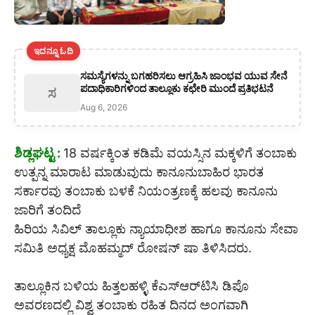
ಇದನ್ನೂ ಓದಿ
ಸಮಸ್ಯೆಗಳನ್ನು ಬಗಹರಿಸಲು ಆಗ್ರಹಿಸಿ ಜಾಂಭವ ಯುವ ಸೇನೆ
ಪದಾಧಿಕಾರಿಗಳಿಂದ ತಾಲ್ಲೂಕು ಕಛೇರಿ ಮುಂದೆ ಪ್ರತಿಭಟನೆ
ಸ
Aug 6, 2026
ಶಿಡ್ಲಘಟ್ಟ :
18 ವರ್ಷಕ್ಕಿಂತ ಕಡಿಮೆ ವಯಸ್ಸಿನ ಮಕ್ಕಳಿಗೆ ತಂಬಾಕು
ಉತ್ಪನ್ನ ಮಾರಾಟ ಮಾಡುವುದು ಕಾನೂನುಬಾಹಿರ ಭಾರತ
ಸರ್ಕಾರವು ತಂಬಾಕು ಬಳಕೆ ನಿಯಂತ್ರಣಕ್ಕೆ ಹಲವು ಕಾನೂನು
ಜಾರಿಗೆ ತಂದಿದೆ
ಹಿರಿಯ ಸಿವಿಲ್ ತಾಲ್ಲೂಕು ನ್ಯಾಯಾಧೀಶ ಹಾಗೂ ಕಾನೂನು ಸೇವಾ
ಸಮಿತಿ ಅಧ್ಯಕ್ಷ ಮೊಹಮ್ಮದ್ ರೋಷನ್ ಷಾ ತಿಳಿಸಿದರು.
ತಾಲ್ಲೂಕಿನ ಬಳಿಯ ಹಿತ್ತಲಹಳ್ಳಿ ಕೆಎಸ್‌ಆರ್‌ಟಿಸಿ ಡಿಪೊ
ಅವರಣದಲ್ಲಿ ವಿಶ್ವ ತಂಬಾಕು ರಹಿತ ದಿನದ ಅಂಗವಾಗಿ