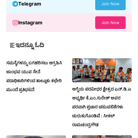
Telegram
Join Now
Instagram
Join Now
ಇದನ್ನೂ ಓದಿ
ಸಮಸ್ಯೆಗಳನ್ನು ಬಗಹರಿಸಲು ಆಗ್ರಹಿಸಿ
ಜಾಂಭವ ಯುವ ಸೇನೆ
ಪದಾಧಿಕಾರಿಗಳಿಂದ ತಾಲ್ಲೂಕು ಕಛೇರಿ
ಆಗ್ನೆಯ ಪದವೀಧರ ಕ್ಷೇತ್ರದ ಎನ್.ಡಿ.ಎ
ಮುಂದೆ ಪ್ರತಿಭಟನೆ
ಅಭ್ಯರ್ಥಿ ಕೆ.ಎಂ.ಸುರೇಶ್‌ ಅವರ
ಪರವಾಗಿ ಪ್ರಚಾರ ಚಟುವಟಿಕೆಗಳು
ಚುರುಕುಗೊಂಡಿವೆ : ಸೀಕಲ್
ರಾಮಚಂದ್ರಗೌಡ