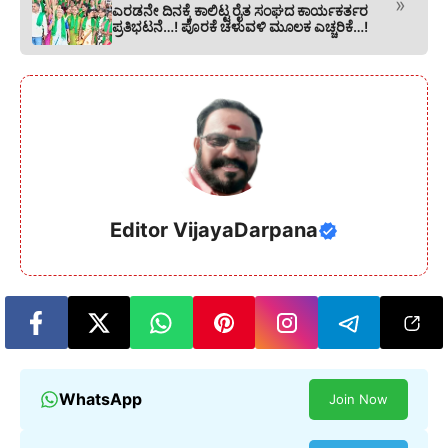
»
ಎರಡನೇ ದಿನಕ್ಕೆ ಕಾಲಿಟ್ಟ ರೈತ ಸಂಘದ ಕಾರ್ಯಕರ್ತರ
ಪ್ರತಿಭಟನೆ…! ಪೊರಕೆ ಚಳುವಳಿ ಮೂಲಕ ಎಚ್ಚರಿಕೆ…!
Editor VijayaDarpana
WhatsApp
Join Now