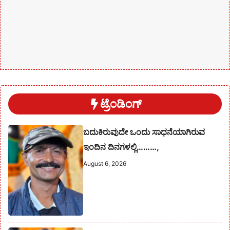
ಟ್ರೆಂಡಿಂಗ್
ಬದುಕಿರುವುದೇ ಒಂದು ಸಾಧನೆಯಾಗಿರುವ
ಇಂದಿನ ದಿನಗಳಲ್ಲಿ………,
August 6, 2026