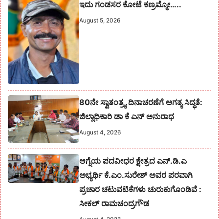
ಇದು ಗಂಡಸರ ಕೋಟೆ ಕಣ್ರಮ್ಮೋ…..
August 5, 2026
80ನೇ ಸ್ವಾತಂತ್ರ್ಯ ದಿನಾಚರಣೆಗೆ ಅಗತ್ಯ ಸಿದ್ಧತೆ:
ಜಿಲ್ಲಾಧಿಕಾರಿ ಡಾ ಕೆ ಎನ್ ಅನುರಾಧ
August 4, 2026
ಆಗ್ನೆಯ ಪದವೀಧರ ಕ್ಷೇತ್ರದ ಎನ್.ಡಿ.ಎ
ಅಭ್ಯರ್ಥಿ ಕೆ.ಎಂ.ಸುರೇಶ್‌ ಅವರ ಪರವಾಗಿ
ಪ್ರಚಾರ ಚಟುವಟಿಕೆಗಳು ಚುರುಕುಗೊಂಡಿವೆ :
ಸೀಕಲ್ ರಾಮಚಂದ್ರಗೌಡ