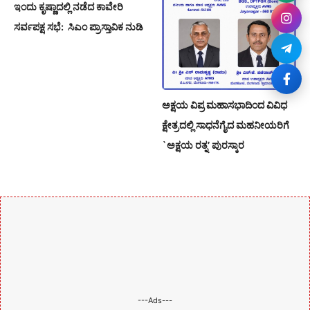
ಇಂದು ಕೃಷ್ಣಾದಲ್ಲಿ ನಡೆದ ಕಾವೇರಿ
ಸರ್ವಪಕ್ಷ ಸಭೆ: ಸಿಎಂ ಪ್ರಾಸ್ತಾವಿಕ ನುಡಿ
ಅಕ್ಷಯ ವಿಪ್ರ ಮಹಾಸಭಾದಿಂದ ವಿವಿಧ
ಕ್ಷೇತ್ರದಲ್ಲಿ ಸಾಧನೆಗೈದ ಮಹನೀಯರಿಗೆ
`ಅಕ್ಷಯ ರತ್ನ’ ಪುರಸ್ಕಾರ
---Ads---