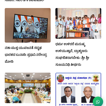
ಧರ್ಮ ಉಳಿದರೆ ಮನುಷ್ಯ
ನಶಾ ಮುಕ್ತ ಯುವಜನತೆ ಸದೃಢ
ಉಳಿಯುತ್ತಾನೆ, ಬ್ರಾಹ್ಮಣರು
ಭಾರತದ ಬುನಾದಿ: ಪ್ರಧಾನಿ ನರೇಂದ್ರ
ಸಂಘಟಿತರಾಗಬೇಕು :ಶ್ರೀ ಶ್ರೀ
ಮೋದಿ
ಸುಜಯನಿಧಿ ತೀರ್ಥರು