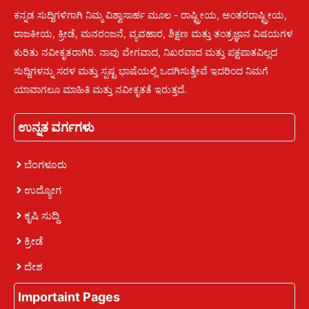
ಕನ್ನಡ ಸುದ್ದಿಗಳಿಗಾಗಿ ನಿಮ್ಮ ವಿಶ್ವಾಸಾರ್ಹ ಮೂಲ - ರಾಷ್ಟ್ರೀಯ, ಅಂತರರಾಷ್ಟ್ರೀಯ,
ರಾಜಕೀಯ, ಕ್ರೀಡೆ, ಮನರಂಜನೆ, ವ್ಯವಹಾರ, ಶಿಕ್ಷಣ ಮತ್ತು ತಂತ್ರಜ್ಞಾನ ವಿಷಯಗಳ
ಕುರಿತು ನವೀಕೃತರಾಗಿರಿ. ನಾವು ವೇಗವಾದ, ನಿಖರವಾದ ಮತ್ತು ಪಕ್ಷಪಾತವಿಲ್ಲದ
ಸುದ್ದಿಗಳನ್ನು ಸರಳ ಮತ್ತು ಸ್ಪಷ್ಟ ಭಾಷೆಯಲ್ಲಿ ಒದಗಿಸುತ್ತೇವೆ ಇದರಿಂದ ನಿಮಗೆ
ಯಾವಾಗಲೂ ಮಾಹಿತಿ ಮತ್ತು ನವೀಕೃತತೆ ಇರುತ್ತದೆ.
ಉನ್ನತ ವರ್ಗಗಳು
ಬೆಂಗಳೂರು
ಉದ್ಯೋಗ
ಕೃಷಿ ಸುದ್ದಿ
ಕ್ರೀಡೆ
ದೇಶ
Importaint Pages