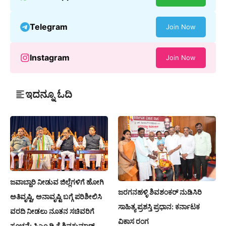
Telegram
Join Now
Instagram
Join Now
ಇದನ್ನೂ ಓದಿ
ಜವಾಬ್ದಾರಿ ನೀಡುವ ಜಿಲ್ಲೆಗಳಿಗೆ ಹೋಗಿ
ಜರಗನಹಳ್ಳಿ ಶಿವಶಂಕರ್ ನುಡಿಸಿರಿ
ಅತಿವೃಷ್ಟಿ, ಅನಾವೃಷ್ಟಿ ಬಗ್ಗೆ ಪರಿಶೀಲಿಸಿ
ಸಾಹಿತ್ಯ ಪ್ರಶಸ್ತಿ ಪ್ರಧಾನ: ಕರ್ನಾಟಕ
ವರದಿ ನೀಡಲು ನೂತನ ಸಚಿವರಿಗೆ
ವಿಕಾಸ ರಂಗ
ಸೂಚನೆ: ಸಿಎಂ ಡಿ ಕೆ ಶಿವಕುಮಾರ್