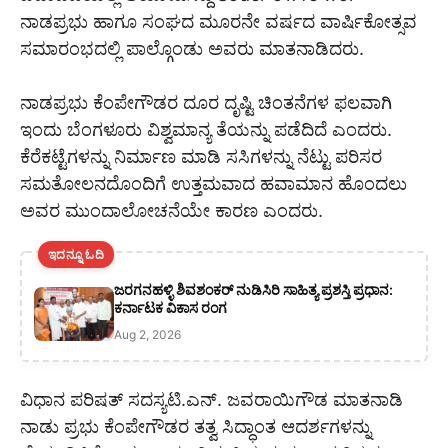
ನಾಡಪ್ರಭು ಹಾಗೂ ಸಂಘದ ಮೂರನೇ ವರ್ಷದ ವಾರ್ಷಿಕೋತ್ಸವ
ಸಮಾರಂಭದಲ್ಲಿ ಪಾಲ್ಗೊಂಡು ಅವರು ಮಾತನಾಡಿದರು.
ನಾಡಪ್ರಭು ಕೆಂಪೇಗೌಡರ ದೂರ ದೃಷ್ಟಿ ಚಿಂತನೆಗಳ ಫಲವಾಗಿ
ಇಂದು ಬೆಂಗಳೂರು ವಿಶ್ವಮಾನ್ಯ ತೆಯನ್ನು ಪಡೆದಿದೆ ಎಂದರು.
ಕೆರೆಕಟ್ಟೆಗಳನ್ನು ನಿರ್ಮಾಣ ಮಾಡಿ ಸಸಿಗಳನ್ನು ನೆಟ್ಟು ಪರಿಸರ
ಸಮತೋಲನದೊಂದಿಗೆ ಉತ್ತಮವಾದ ಹವಾಮಾನ ಹೊಂದಲು
ಅವರ ಮುಂದಾಲೋಚನೆಯೇ ಕಾರಣ ಎಂದರು.
ಇದನ್ನೂ ಓದಿ
ಜರಗನಹಳ್ಳಿ ಶಿವಶಂಕರ್ ನುಡಿಸಿರಿ ಸಾಹಿತ್ಯ ಪ್ರಶಸ್ತಿ ಪ್ರಧಾನ:
ಕರ್ನಾಟಕ ವಿಕಾಸ ರಂಗ
Aug 2, 2026
ವಿಧಾನ ಪರಿಷತ್ ಸದಸ್ಯಟಿ.ಎನ್. ಜವರಾಯಿಗೌಡ ಮಾತನಾಡಿ
ನಾಡು ಪ್ರಭು ಕೆಂಪೇಗೌಡರ ತತ್ವ ಸಿದ್ಧಾಂತ ಆದರ್ಶಗಳನ್ನು