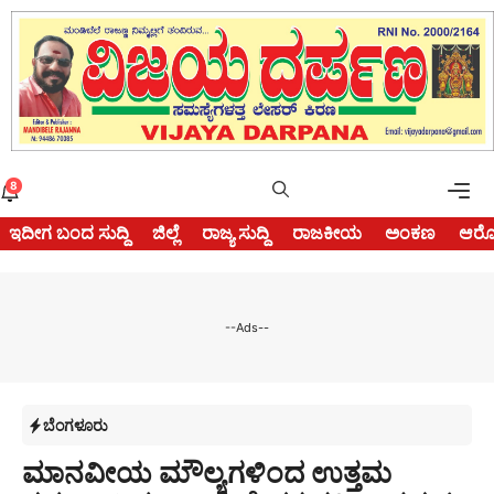
Skip
to
content
Me
8
ಇದೀಗ ಬಂದ ಸುದ್ದಿ
ಜಿಲ್ಲೆ
ರಾಜ್ಯ ಸುದ್ದಿ
ರಾಜಕೀಯ
ಅಂಕಣ
ಆರೋ
--Ads--
ಬೆಂಗಳೂರು
ಮಾನವೀಯ ಮೌಲ್ಯಗಳಿಂದ ಉತ್ತಮ