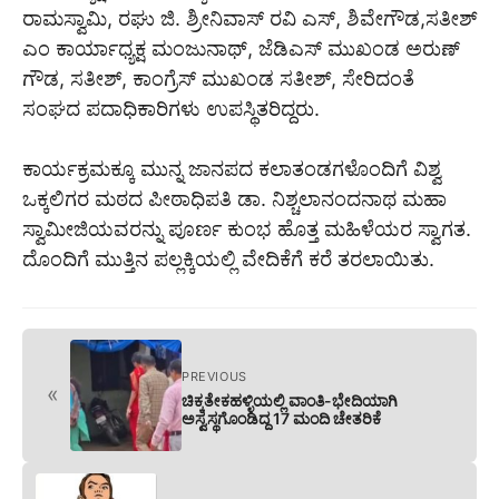
ರಾಮಸ್ವಾಮಿ, ರಘು ಜಿ. ಶ್ರೀನಿವಾಸ್ ರವಿ ಎಸ್, ಶಿವೇಗೌಡ,ಸತೀಶ್
ಎಂ ಕಾರ್ಯಾಧ್ಯಕ್ಷ ಮಂಜುನಾಥ್, ಜೆಡಿಎಸ್ ಮುಖಂಡ ಅರುಣ್
ಗೌಡ, ಸತೀಶ್, ಕಾಂಗ್ರೆಸ್ ಮುಖಂಡ ಸತೀಶ್, ಸೇರಿದಂತೆ
ಸಂಘದ ಪದಾಧಿಕಾರಿಗಳು ಉಪಸ್ಥಿತರಿದ್ದರು.
ಕಾರ್ಯಕ್ರಮಕ್ಕೂ ಮುನ್ನ ಜಾನಪದ ಕಲಾತಂಡಗಳೊಂದಿಗೆ ವಿಶ್ವ
ಒಕ್ಕಲಿಗರ ಮಠದ ಪೀಠಾಧಿಪತಿ ಡಾ. ನಿಶ್ಚಲಾನಂದನಾಥ ಮಹಾ
ಸ್ವಾಮೀಜಿಯವರನ್ನು ಪೂರ್ಣ ಕುಂಭ ಹೊತ್ತ ಮಹಿಳೆಯರ ಸ್ವಾಗತ.
ದೊಂದಿಗೆ ಮುತ್ತಿನ ಪಲ್ಲಕ್ಕಿಯಲ್ಲಿ ವೇದಿಕೆಗೆ ಕರೆ ತರಲಾಯಿತು.
PREVIOUS
«
ಚಿಕ್ಕತೇಕಹಳ್ಳಿಯಲ್ಲಿ ವಾಂತಿ-ಭೇದಿಯಾಗಿ
ಅಸ್ವಸ್ಥಗೊಂಡಿದ್ದ 17 ಮಂದಿ ಚೇತರಿಕೆ