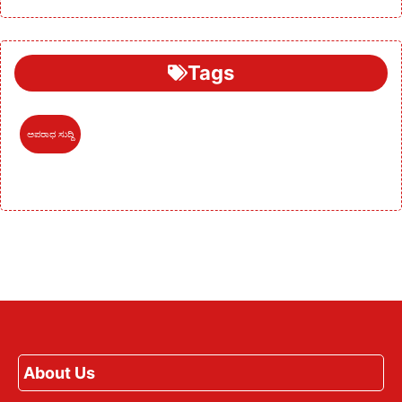
Tags
ಅಪರಾಧ ಸುದ್ದಿ
About Us