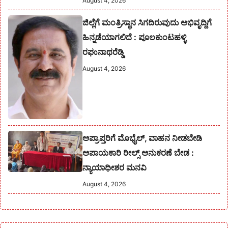
August 4, 2026
ಜಿಲ್ಲೆಗೆ ಮಂತ್ರಿಸ್ಥಾನ ಸಿಗದಿರುವುದು ಅಭಿವೃದ್ದಿಗೆ
ಹಿನ್ನಡೆಯಾಗಲಿದೆ : ಪೂಲಕುಂಟಹಳ್ಳಿ
ರಘುನಾಥರೆಡ್ಡಿ
August 4, 2026
ಅಪ್ರಾಪ್ತರಿಗೆ ಮೊಭೈಲ್, ವಾಹನ ನೀಡಬೇಡಿ
ಅಪಾಯಕಾರಿ ರೀಲ್ಸ್ ಅನುಕರಣೆ ಬೇಡ :
ನ್ಯಾಯಾಧೀಶರ ಮನವಿ
August 4, 2026