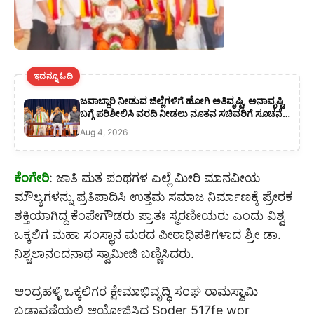
ಇದನ್ನೂ ಓದಿ
ಜವಾಬ್ದಾರಿ ನೀಡುವ ಜಿಲ್ಲೆಗಳಿಗೆ ಹೋಗಿ ಅತಿವೃಷ್ಟಿ, ಅನಾವೃಷ್ಟಿ
ಬಗ್ಗೆ ಪರಿಶೀಲಿಸಿ ವರದಿ ನೀಡಲು ನೂತನ ಸಚಿವರಿಗೆ ಸೂಚನೆ:
ಸಿಎಂ ಡಿ ಕೆ ಶಿವಕುಮಾರ್
Aug 4, 2026
ಕೆಂಗೇರಿ
: ಜಾತಿ ಮತ ಪಂಥಗಳ ಎಲ್ಲೆ ಮೀರಿ ಮಾನವೀಯ
ಮೌಲ್ಯಗಳನ್ನು ಪ್ರತಿಪಾದಿಸಿ ಉತ್ತಮ ಸಮಾಜ ನಿರ್ಮಾಣಕ್ಕೆ ಪ್ರೇರಕ
ಶಕ್ತಿಯಾಗಿದ್ದ ಕೆಂಪೇಗೌಡರು ಪ್ರಾತಃ ಸ್ಮರಣೀಯರು ಎಂದು ವಿಶ್ವ
ಒಕ್ಕಲಿಗ ಮಹಾ ಸಂಸ್ಥಾನ ಮಠದ ಪೀಠಾಧಿಪತಿಗಳಾದ ಶ್ರೀ ಡಾ.
ನಿಶ್ಚಲಾನಂದನಾಥ ಸ್ವಾಮೀಜಿ ಬಣ್ಣಿಸಿದರು.
ಆಂದ್ರಹಳ್ಳಿ ಒಕ್ಕಲಿಗರ ಕ್ಷೇಮಾಭಿವೃದ್ಧಿ ಸಂಘ ರಾಮಸ್ವಾಮಿ
ಬಡಾವಣೆಯಲ್ಲಿ ಆಯೋಜಿಸಿದ್ದ Soder 517fe wor