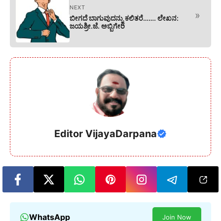
NEXT
»
ಬೀಗದೆ ಬಾಗುವುದನ್ನು ಕಲಿತರೆ……. ಲೇಖನ:
ಜಯಶ್ರೀ.ಜೆ. ಅಬ್ಬಿಗೇರಿ
Editor VijayaDarpana
WhatsApp
Join Now