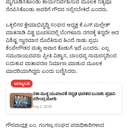
ಮೈಗೂಡಿಸಿಕೊಂಡು ಕಾರ್ಯನಿರ್ವಹಿಸುವ ಮೂಲಕ ನಿತ್ಯವೂ
ನೆನಪಿಸಿಕೊಂಡು ಅವರಿಗೆ ಗೌರವ ಸಲ್ಲಿಸಬೇಕಿದೆ ಎಂದರು.
ಒಕ್ಕಲಿಗರ ಕ್ಷೇಮಾಭಿವೃದ್ಧಿ ಸಂಘದ ಅಧ್ಯಕ್ಷ ಕೆ.ಎಸ್.ಮಲ್ಲೇಶ್
ಮಾತನಾಡಿ ವಿಶ್ವ ಭೂಪಟದಲ್ಲಿ ಬೆಂಗಳೂರು ನಗರಕ್ಕೆ ತನ್ನದೇ ಆದ
ವಿಶಿಷ್ಟ ಸ್ಥಾನಮಾನ ದೊರೆತಿರುವ ಹಿಂದೆ ನಾಡು ಪ್ರಭು
ಕೆಂಪೇಗೌಡರ ಮತ್ತು ಅಪಾರ ಕೊಡುಗೆ ಇದೆ ಎಂದರು. ಎಲ್ಲ
ಸಮುದಾಯದವರು ಪ್ರೀತಿ ವಿಶ್ವಾಸ, ಬಾಂಧವ್ಯ ಸಾಮರಸ್ಯದಿಂದ
ಬದುಕುವ ವಾತಾವರಣ ನಿರ್ಮಾಣ ಮಾಡುವ ಮೂಲಕ
ಮಾದರಿಯಾಗಿದ್ದರು ಎಂದು ಬಣ್ಣಿಸಿದರು.
ಇದನ್ನೂ ಓದಿ
ನಶಾ ಮುಕ್ತ ಯುವಜನತೆ ಸದೃಢ ಭಾರತದ ಬುನಾದಿ: ಪ್ರಧಾನಿ
ನರೇಂದ್ರ ಮೋದಿ
Aug 2, 2026
ಗೌರವಾಧ್ಯಕ್ಷ ಎಂ. ಗಂಗಣ್ಯ ಸಂಘದ ಪದಾಧಿಕಾರಿಗಳಾದ