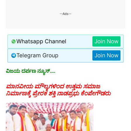
--Ads--
Whatsapp Channel
Join Now
Telegram Group
Join Now
ವಿಜಯ ದರ್ಪಣ ನ್ಯೂಸ್….
ಮಾನವೀಯ ಮೌಲ್ಯಗಳಿಂದ ಉತ್ತಮ ಸಮಾಜ
ನಿರ್ಮಾಣಕ್ಕೆ ಪ್ರೇರಕ ಶಕ್ತಿ ನಾಡಪ್ರಭು ಕೆಂಪೇಗೌಡರು