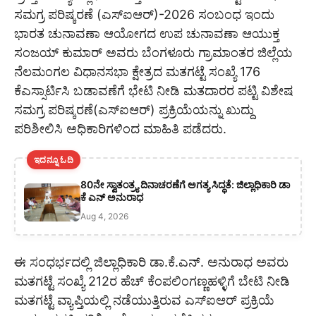
ಸಮಗ್ರ ಪರಿಷ್ಕರಣೆ (ಎಸ್ಐಆರ್)-2026 ಸಂಬಂಧ ಇಂದು
ಭಾರತ ಚುನಾವಣಾ ಆಯೋಗದ ಉಪ ಚುನಾವಣಾ ಆಯುಕ್ತ
ಸಂಜಯ್ ಕುಮಾರ್ ಅವರು ಬೆಂಗಳೂರು ಗ್ರಾಮಾಂತರ ಜಿಲ್ಲೆಯ
ನೆಲಮಂಗಲ ವಿಧಾನಸಭಾ ಕ್ಷೇತ್ರದ ಮತಗಟ್ಟೆ ಸಂಖ್ಯೆ 176
ಕೆಎಸ್ಸಾರ್ಟಿಸಿ ಬಡಾವಣೆಗೆ ಭೇಟಿ ನೀಡಿ ಮತದಾರರ ಪಟ್ಟಿ ವಿಶೇಷ
ಸಮಗ್ರ ಪರಿಷ್ಕರಣೆ(ಎಸ್ಐಆರ್) ಪ್ರಕ್ರಿಯೆಯನ್ನು ಖುದ್ದು
ಪರಿಶೀಲಿಸಿ ಅಧಿಕಾರಿಗಳಿಂದ ಮಾಹಿತಿ ಪಡೆದರು.
ಇದನ್ನೂ ಓದಿ
80ನೇ ಸ್ವಾತಂತ್ರ್ಯ ದಿನಾಚರಣೆಗೆ ಅಗತ್ಯ ಸಿದ್ಧತೆ: ಜಿಲ್ಲಾಧಿಕಾರಿ ಡಾ
ಕೆ ಎನ್ ಅನುರಾಧ
Aug 4, 2026
ಈ ಸಂಧರ್ಭದಲ್ಲಿ ಜಿಲ್ಲಾಧಿಕಾರಿ ಡಾ.ಕೆ.ಎನ್. ಅನುರಾಧ ಅವರು
ಮತಗಟ್ಟೆ ಸಂಖ್ಯೆ 212ರ ಹೆಚ್ ಕೆಂಪಲಿಂಗಣ್ಣಹಳ್ಳಿಗೆ ಬೇಟಿ ನೀಡಿ
ಮತಗಟ್ಟೆ ವ್ಯಾಪ್ತಿಯಲ್ಲಿ ನಡೆಯುತ್ತಿರುವ ಎಸ್ಐಆರ್ ಪ್ರಕ್ರಿಯೆ