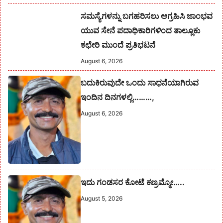
ಸಮಸ್ಯೆಗಳನ್ನು ಬಗಹರಿಸಲು ಆಗ್ರಹಿಸಿ ಜಾಂಭವ
ಯುವ ಸೇನೆ ಪದಾಧಿಕಾರಿಗಳಿಂದ ತಾಲ್ಲೂಕು
ಕಛೇರಿ ಮುಂದೆ ಪ್ರತಿಭಟನೆ
August 6, 2026
ಬದುಕಿರುವುದೇ ಒಂದು ಸಾಧನೆಯಾಗಿರುವ
ಇಂದಿನ ದಿನಗಳಲ್ಲಿ………,
August 6, 2026
ಇದು ಗಂಡಸರ ಕೋಟೆ ಕಣ್ರಮ್ಮೋ…..
August 5, 2026