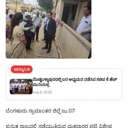
ಇದನ್ನೂ ಓದಿ
ದೊಡ್ಡಬಳ್ಳಾಪುರದಲ್ಲಿ ಬರ ಅಧ್ಯಯನ ನಡೆಸಿದ ಸಚಿವ ಕೆ.ಹೆಚ್
ಮುನಿಯಪ್ಪ
Aug 6, 2026
ಬೆಂಗಳೂರು ಗ್ರಾಮಾಂತರ ಜಿಲ್ಲೆ ಜು.07:
ಪ್ರಸ್ತುತ ರಾಜ್ಯದಲ್ಲಿ ನಡೆಯುತ್ತಿರುವ ಮತದಾರರ ಪಟ್ಟಿ ವಿಶೇಷ