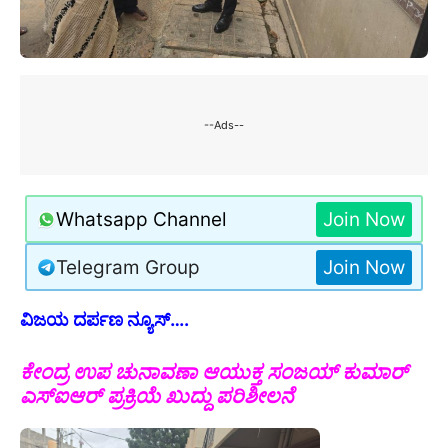
--Ads--
Whatsapp Channel
Join Now
Telegram Group
Join Now
ವಿಜಯ ದರ್ಪಣ ನ್ಯೂಸ್….
ಕೇಂದ್ರ ಉಪ ಚುನಾವಣಾ ಆಯುಕ್ತ ಸಂಜಯ್ ಕುಮಾರ್
ಎಸ್ಐಆರ್ ಪ್ರಕ್ರಿಯೆ ಖುದ್ದು ಪರಿಶೀಲನೆ