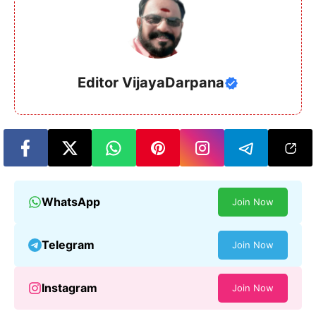
Editor VijayaDarpana
WhatsApp
Join Now
Telegram
Join Now
Instagram
Join Now