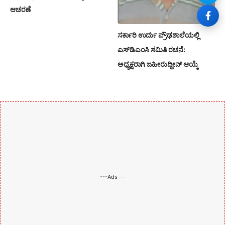
ಆಚರಣೆ
ಸರ್ಕಾರಿ ಉರ್ದು ಪ್ರೌಢಶಾಲೆಯಲ್ಲಿ
ಎಸ್‌ಡಿಎಂಸಿ ಸಮಿತಿ ರಚನೆ:
ಅಧ್ಯಕ್ಷರಾಗಿ ಜಹೀರುದ್ದೀನ್ ಆಯ್ಕೆ
---Ads---