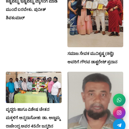
ಕಷ್ಟಪಟ್ಟು ಇಷ್ಟಪಟ್ಟು ವ್ಯಾಸಂಗ ಮಾಡಿ
ಮುಂದೆ ಬರಬೇಕು. ಪುನೀತ್
ಶಿವಕುಮಾರ್
ಸಮಾಜ ಸೇವಕ ಮುನಿಕೃಷ್ಣ (ಕಿಟ್ಟಿ)
ಅವರಿಗೆ ಗೌರವ ಡಾಕ್ಟರೇಟ್ ಪ್ರದಾನ
ವೃದ್ಧರು ಹಾಗೂ ವಿಶೇಷ ಚೇತನ
ಮಕ್ಕಳಿಗೆ ಅನ್ನದಾಸೋಹ: ಡಾ. ಅಣ್ಣಮ್ಮ
ರಾಜೇಂದ್ರ ಅವರ 45ನೇ ಜನ್ಮದಿನ