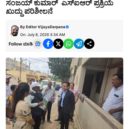
ಸಂಜಯ್ ಕುಮಾರ್ ಎಸ್ಐಆರ್ ಪ್ರಕ್ರಿಯೆ
ಖುದ್ದು ಪರಿಶೀಲನೆ
By
Editor VijayaDarpana
On: July 8, 2026 3:34 AM
Follow ಮಾಡಿ