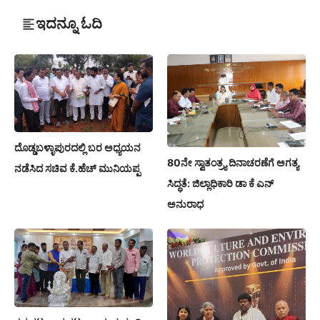
ಇದನ್ನೂ ಓದಿ
ದೊಡ್ಡಬಳ್ಳಾಪುರದಲ್ಲಿ ಬರ ಅಧ್ಯಯನ
80ನೇ ಸ್ವಾತಂತ್ರ್ಯ ದಿನಾಚರಣೆಗೆ ಅಗತ್ಯ
ನಡೆಸಿದ ಸಚಿವ ಕೆ.ಹೆಚ್ ಮುನಿಯಪ್ಪ
ಸಿದ್ಧತೆ: ಜಿಲ್ಲಾಧಿಕಾರಿ ಡಾ ಕೆ ಎನ್
ಅನುರಾಧ