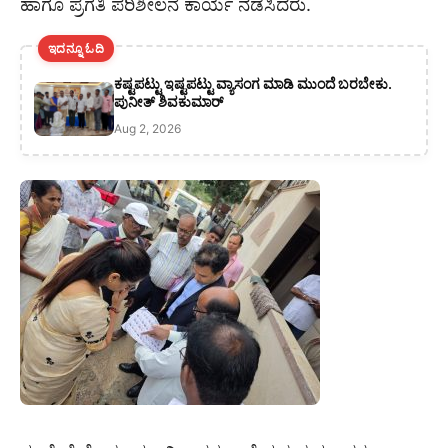
ಹಾಗೂ ಪ್ರಗತಿ ಪರಿಶೀಲನೆ ಕಾರ್ಯ ನಡೆಸಿದರು.
ಇದನ್ನೂ ಓದಿ
ಕಷ್ಟಪಟ್ಟು ಇಷ್ಟಪಟ್ಟು ವ್ಯಾಸಂಗ ಮಾಡಿ ಮುಂದೆ ಬರಬೇಕು.
ಪುನೀತ್ ಶಿವಕುಮಾರ್
Aug 2, 2026