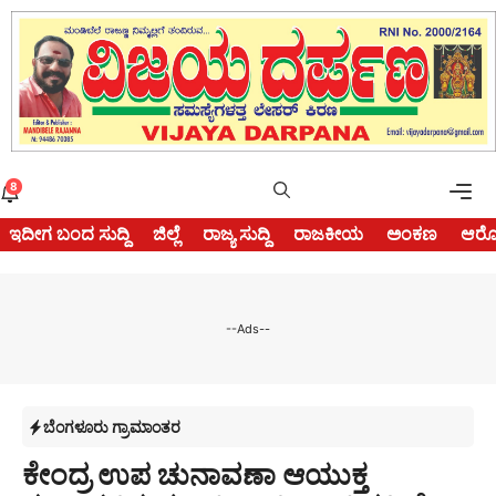
Skip
to
content
Me
8
ಇದೀಗ ಬಂದ ಸುದ್ದಿ
ಜಿಲ್ಲೆ
ರಾಜ್ಯ ಸುದ್ದಿ
ರಾಜಕೀಯ
ಅಂಕಣ
ಆರೋ
--Ads--
ಬೆಂಗಳೂರು ಗ್ರಾಮಾಂತರ
ಕೇಂದ್ರ ಉಪ ಚುನಾವಣಾ ಆಯುಕ್ತ