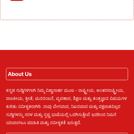
About Us
ಕನ್ನಡ ಸುದ್ದಿಗಳಿಗಾಗಿ ನಿಮ್ಮ ವಿಶ್ವಾಸಾರ್ಹ ಮೂಲ - ರಾಷ್ಟ್ರೀಯ, ಅಂತರರಾಷ್ಟ್ರೀಯ,
ರಾಜಕೀಯ, ಕ್ರೀಡೆ, ಮನರಂಜನೆ, ವ್ಯವಹಾರ, ಶಿಕ್ಷಣ ಮತ್ತು ತಂತ್ರಜ್ಞಾನ ವಿಷಯಗಳ
ಕುರಿತು ನವೀಕೃತರಾಗಿರಿ. ನಾವು ವೇಗವಾದ, ನಿಖರವಾದ ಮತ್ತು ಪಕ್ಷಪಾತವಿಲ್ಲದ
ಸುದ್ದಿಗಳನ್ನು ಸರಳ ಮತ್ತು ಸ್ಪಷ್ಟ ಭಾಷೆಯಲ್ಲಿ ಒದಗಿಸುತ್ತೇವೆ ಇದರಿಂದ ನಿಮಗೆ
ಯಾವಾಗಲೂ ಮಾಹಿತಿ ಮತ್ತು ನವೀಕೃತತೆ ಇರುತ್ತದೆ.