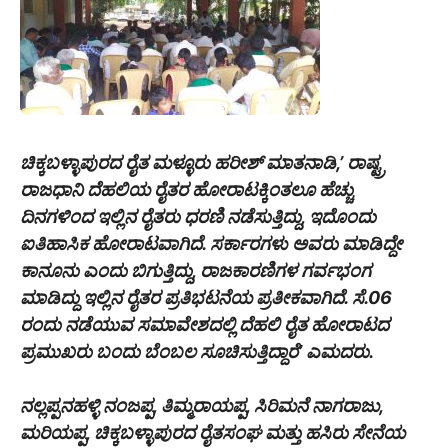
ಚಿಕ್ಕಬಳ್ಳಾಪುರದ ರೈತ ಮಳ್ಳೂರು ಹರೀಶ್ ಮಾತನಾಡಿ,’ ರಾಷ್ಟ್ರ
ರಾಜಧಾನಿ ದೆಹಲಿಯ ರೈತರ ಹೋರಾಟಕ್ಕಿಂತಲೂ ಹೆಚ್ಚು
ದಿನಗಳಿಂದ ಇಲ್ಲಿನ ರೈತರು ಧರಣಿ ನಡೆಸುತ್ತಿದ್ದು, ಇದೊಂದು
ಐತಿಹಾಸಿಕ ಹೋರಾಟವಾಗಿದೆ. ಸರ್ಕಾರಗಳು ಅವರು ಮಾಡಿದ್ದೇ
ಕಾನೂನು ಎಂದು ಬಿಗುತ್ತಿದ್ದು, ರಾಜಕಾರಣಿಗಳ ಗರ್ವಭಂಗ
ಮಾಡಿದ್ದು ಇಲ್ಲಿನ ರೈತರ ಪ್ರತಿಭಟನೆಯ ಪ್ರತೀಕವಾಗಿದೆ. ಸೆ.06
ರಂದು ನಡೆಯುವ ಸಮಾವೇಶದಲ್ಲಿ ದೆಹಲಿ ರೈತ ಹೋರಾಟದ
ಪ್ರಮುಖರು ಬಂದು ಬೆಂಬಲ ಸೂಚಿಸುತ್ತಿದ್ದಾರೆ’ ಎಮದರು.
ನಲ್ಲಪ್ಪನಹಳ್ಳಿ ನಂಜಪ್ಪ, ತಿಮ್ಮರಾಯಪ್ಪ, ಸಿರಿಮನೆ ನಾಗರಾಜು,
ಮರಿಯಪ್ಪ, ಚಿಕ್ಕಬಳ್ಳಾಪುರದ ರೈತಸಂಘ ಮತ್ತು ಹಸಿರು ಸೇನೆಯ