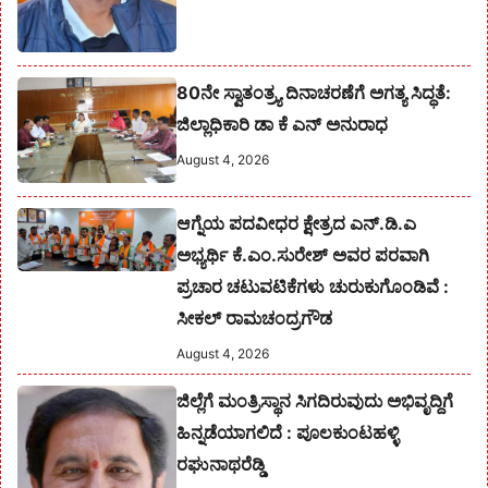
80ನೇ ಸ್ವಾತಂತ್ರ್ಯ ದಿನಾಚರಣೆಗೆ ಅಗತ್ಯ ಸಿದ್ಧತೆ:
ಜಿಲ್ಲಾಧಿಕಾರಿ ಡಾ ಕೆ ಎನ್ ಅನುರಾಧ
August 4, 2026
ಆಗ್ನೆಯ ಪದವೀಧರ ಕ್ಷೇತ್ರದ ಎನ್.ಡಿ.ಎ
ಅಭ್ಯರ್ಥಿ ಕೆ.ಎಂ.ಸುರೇಶ್‌ ಅವರ ಪರವಾಗಿ
ಪ್ರಚಾರ ಚಟುವಟಿಕೆಗಳು ಚುರುಕುಗೊಂಡಿವೆ :
ಸೀಕಲ್ ರಾಮಚಂದ್ರಗೌಡ
August 4, 2026
ಜಿಲ್ಲೆಗೆ ಮಂತ್ರಿಸ್ಥಾನ ಸಿಗದಿರುವುದು ಅಭಿವೃದ್ದಿಗೆ
ಹಿನ್ನಡೆಯಾಗಲಿದೆ : ಪೂಲಕುಂಟಹಳ್ಳಿ
ರಘುನಾಥರೆಡ್ಡಿ