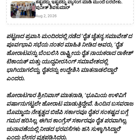
ಕಷ್ಟಪಟ್ಟು ಇಷ್ಟಪಟ್ಟು ವ್ಯಾಸಂಗ ಮಾಡಿ ಮುಂದೆ ಬರಬೇಕು.
ಪುನೀತ್ ಶಿವಕುಮಾರ್
Aug 2, 2026
ಪಟ್ಟಣದ ಪ್ರವಾಸಿ ಮಂದಿರದಲ್ಲಿ ನಡೆದ ‘ರೈತ ಚೈತನ್ಯ ಸಮಾವೇಶ’ದ
ಪೂರ್ವಭಾವಿ ಸಭೆಯ ನಂತರ ಮಾಹಿತಿ ನೀಡಿದ ಅವರು, ‘ರೈತ
ಹೋರಾಟವನ್ನು ಬೆಂಬಲಿಸಿ ರಾಷ್ಟ್ರೀಯ ರೈತ ನಾಯಕರಾದ ರಾಕೇಶ್
ಟಿಕಾಯತ್ ಮತ್ತು ಯುದ್ದವೀರಸಿಂಗ್ ಸಮಾವೇಶದಲ್ಲಿ
ಭಾಗಿಯಾಗಲಿದ್ದು, ರೈತರನ್ನು ಉದ್ದೇಶಿಸಿ ಮಾತನಾಡಲಿದ್ದಾರೆ’
ಎಂದರು.
ಹೋರಾಟಗಾರ ಶ್ರೀನಿವಾಸ್‌ ಮಾತನಾಡಿ, ‘ಭೂಮಿಯ ಉಳಿವಿಗೆ
ವರ್ಷಾನುಗಟ್ಟಲೇ ಹೋರಾಟ ಮಾಡುತ್ತಿದ್ದೇವೆ. ಹಿಂದಿನ ಬಸವರಾಜ
ಬೊಮ್ಮಾಯಿ ನೇತೃತ್ವದ ಬಿಜೆಪಿ ಸರ್ಕಾರವೂ ರೈತರ ಸಂಕಷ್ಟದ ಬಗ್ಗೆ
ಗಮನ ಹರಿಸಿಲ್ಲ, ಈಗಿನ ಕಾಂಗ್ರೆಸ್‌ ಸರ್ಕಾರವೂ ರೈತ ಪರವಾಗಿಲ್ಲ.
ಚುನಾವಣೆಯಲ್ಲಿ ನೀಡದ ಭರವಸೆಗಳು ಹಸಿ ಸುಳ್ಳಾಗಿಸಿದ್ದಾರೆ’
ಎಂದು ಬೇಸರ ವ್ಯಕ್ತಪಡಿಸಿದರು.