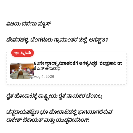
ವಿಜಯ ದರ್ಪಣ ನ್ಯೂಸ್
ದೇವನಹಳ್ಳಿ, ಬೆಂಗಳೂರು ಗ್ರಾಮಾಂತರ ಜಿಲ್ಲೆ. ಆಗಸ್ಟ್ 31
ಇದನ್ನೂ ಓದಿ
80ನೇ ಸ್ವಾತಂತ್ರ್ಯ ದಿನಾಚರಣೆಗೆ ಅಗತ್ಯ ಸಿದ್ಧತೆ: ಜಿಲ್ಲಾಧಿಕಾರಿ ಡಾ
ಕೆ ಎನ್ ಅನುರಾಧ
Aug 4, 2026
ರೈತ ಹೋರಾಟಕ್ಕೆ ರಾಷ್ಟ್ರೀಯ ರೈತ ನಾಯಕರ ಬೆಂಬಲ,
ಚನ್ನರಾಯಪಟ್ಟಣ ಭೂ ಹೋರಾಟದಲ್ಲಿ ಭಾಗಿಯಾಗಲಿರುವ
ರಾಕೇಶ್ ಟಿಕಾಯತ್ ಮತ್ತು ಯುದ್ದವೀರಸಿಂಗ್.