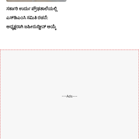
ಸರ್ಕಾರಿ ಉರ್ದು ಪ್ರೌಢಶಾಲೆಯಲ್ಲಿ
ಎಸ್‌ಡಿಎಂಸಿ ಸಮಿತಿ ರಚನೆ:
ಅಧ್ಯಕ್ಷರಾಗಿ ಜಹೀರುದ್ದೀನ್ ಆಯ್ಕೆ
---Ads---