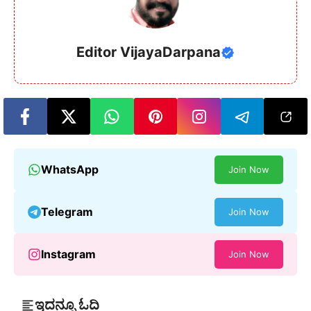
Editor VijayaDarpana
WhatsApp
Join Now
Telegram
Join Now
Instagram
Join Now
ಇದನ್ನೂ ಓದಿ