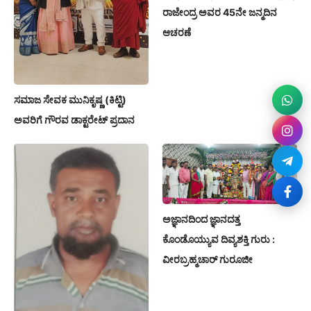
ರಾಜೇಂದ್ರ ಅವರ 45ನೇ ಜನ್ಮದಿನ
ಆಚರಣೆ
ಸಮಾಜ ಸೇವಕ ಮುನಿಕೃಷ್ಣ (ಕಿಟ್ಟಿ)
ಅವರಿಗೆ ಗೌರವ ಡಾಕ್ಟರೇಟ್ ಪ್ರದಾನ
ಅಜ್ಞಾನದಿಂದ ಜ್ಞಾನದತ್ತ
ಕೊಂಡೊಯ್ಯುವ ದಿವ್ಯಶಕ್ತಿ ಗುರು :
ವೀರಬ್ರಹ್ಮಚಾರ್ ಗುರೂಜೀ