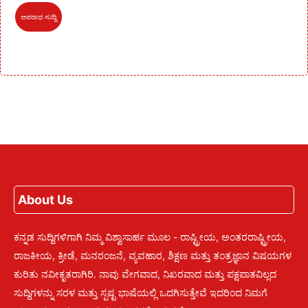
ಅಪರಾಧ ಸುದ್ದಿ
About Us
ಕನ್ನಡ ಸುದ್ದಿಗಳಿಗಾಗಿ ನಿಮ್ಮ ವಿಶ್ವಾಸಾರ್ಹ ಮೂಲ - ರಾಷ್ಟ್ರೀಯ, ಅಂತರರಾಷ್ಟ್ರೀಯ,
ರಾಜಕೀಯ, ಕ್ರೀಡೆ, ಮನರಂಜನೆ, ವ್ಯವಹಾರ, ಶಿಕ್ಷಣ ಮತ್ತು ತಂತ್ರಜ್ಞಾನ ವಿಷಯಗಳ
ಕುರಿತು ನವೀಕೃತರಾಗಿರಿ. ನಾವು ವೇಗವಾದ, ನಿಖರವಾದ ಮತ್ತು ಪಕ್ಷಪಾತವಿಲ್ಲದ
ಸುದ್ದಿಗಳನ್ನು ಸರಳ ಮತ್ತು ಸ್ಪಷ್ಟ ಭಾಷೆಯಲ್ಲಿ ಒದಗಿಸುತ್ತೇವೆ ಇದರಿಂದ ನಿಮಗೆ