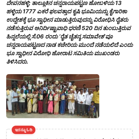
ದೇವನಹಳ್ಳಿ: ತಾಲ್ಲೂಕಿನ ಚನ್ನರಾಯಪಟ್ಟಣ ಹೋಬಳಿಯ 13
ಹಳ್ಳಿಯ 1777 ಎಕರೆ ಫಲವತ್ತಾದ ಕೃಷಿ ಭೂಮಿಯನ್ನು ಕೈಗಾರಿಕಾ
ಉದ್ದೇಶಕ್ಕೆ ಭೂ ಸ್ವಾಧೀನ ಮಾಡುತ್ತಿರುವುದನ್ನು ವಿರೋಧಿಸಿ ರೈತರು
ನಡೆಸುತ್ತಿರುವ ಅನಿರ್ದಿಷ್ಟಾವಾಧಿ ಧರಣಿ 520 ದಿನ ತುಂಬುತ್ತಿರುವ
ಹಿನ್ನಲೆಯಲ್ಲಿ ಸೆ.06 ರಂದು ‘ರೈತ ಚೈತನ್ಯ ಸಮಾವೇಶ’ವೂ
ಚನ್ನರಾಯಪಟ್ಟಣದ ನಾಡ ಕಚೇರಿಯ ಮುಂದೆ ನಡೆಯಲಿದೆ ಎಂದು
ಭೂ ಸ್ವಾಧೀನ ವಿರೋಧಿ ಹೋರಾಟ ಸಮಿತಿಯ ಮುಖಂಡರು
ತಿಳಿಸಿದರು.
ಇದನ್ನೂ ಓದಿ