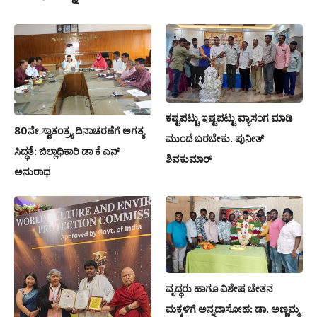
ಕಷ್ಟಪಟ್ಟು ಇಷ್ಟಪಟ್ಟು ವ್ಯಾಸಂಗ ಮಾಡಿ
80ನೇ ಸ್ವಾತಂತ್ರ್ಯ ದಿನಾಚರಣೆಗೆ ಅಗತ್ಯ
ಮುಂದೆ ಬರಬೇಕು. ಪುನೀತ್
ಸಿದ್ಧತೆ: ಜಿಲ್ಲಾಧಿಕಾರಿ ಡಾ ಕೆ ಎನ್
ಶಿವಕುಮಾರ್
ಅನುರಾಧ
ವೃದ್ಧರು ಹಾಗೂ ವಿಶೇಷ ಚೇತನ
ಮಕ್ಕಳಿಗೆ ಅನ್ನದಾಸೋಹ: ಡಾ. ಅಣ್ಣಮ್ಮ