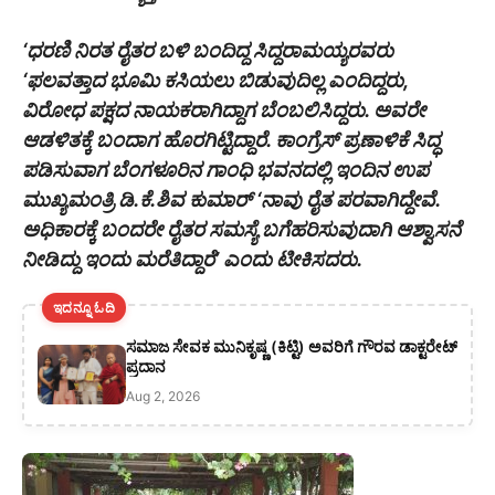
‘ಧರಣಿ ನಿರತ ರೈತರ ಬಳಿ ಬಂದಿದ್ದ ಸಿದ್ದರಾಮಯ್ಯರವರು
‘ಫಲವತ್ತಾದ ಭೂಮಿ ಕಸಿಯಲು ಬಿಡುವುದಿಲ್ಲ ಎಂದಿದ್ದರು,
ವಿರೋಧ ಪಕ್ಷದ ನಾಯಕರಾಗಿದ್ದಾಗ ಬೆಂಬಲಿಸಿದ್ದರು. ಅವರೇ
ಆಡಳಿತಕ್ಕೆ ಬಂದಾಗ ಹೊರಗಿಟ್ಟಿದ್ದಾರೆ. ಕಾಂಗ್ರೆಸ್‌ ಪ್ರಣಾಳಿಕೆ ಸಿದ್ಧ
ಪಡಿಸುವಾಗ ಬೆಂಗಳೂರಿನ ಗಾಂಧಿ ಭವನದಲ್ಲಿ ಇಂದಿನ ಉಪ
ಮುಖ್ಯಮಂತ್ರಿ ಡಿ.ಕೆ.ಶಿವ ಕುಮಾರ್‌ ‘ನಾವು ರೈತ ಪರವಾಗಿದ್ದೇವೆ.
ಅಧಿಕಾರಕ್ಕೆ ಬಂದರೇ ರೈತರ ಸಮಸ್ಯೆ ಬಗೆಹರಿಸುವುದಾಗಿ ಆಶ್ವಾಸನೆ
ನೀಡಿದ್ದು ಇಂದು ಮರೆತಿದ್ದಾರೆ’ ಎಂದು ಟೀಕಿಸದರು.
ಇದನ್ನೂ ಓದಿ
ಸಮಾಜ ಸೇವಕ ಮುನಿಕೃಷ್ಣ (ಕಿಟ್ಟಿ) ಅವರಿಗೆ ಗೌರವ ಡಾಕ್ಟರೇಟ್
ಪ್ರದಾನ
Aug 2, 2026