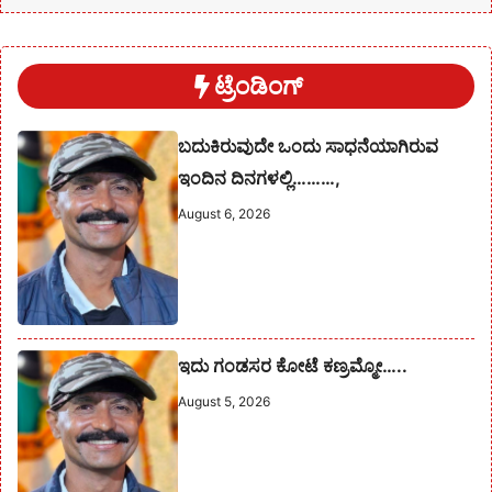
ಟ್ರೆಂಡಿಂಗ್
ಬದುಕಿರುವುದೇ ಒಂದು ಸಾಧನೆಯಾಗಿರುವ
ಇಂದಿನ ದಿನಗಳಲ್ಲಿ………,
August 6, 2026
ಇದು ಗಂಡಸರ ಕೋಟೆ ಕಣ್ರಮ್ಮೋ…..
August 5, 2026