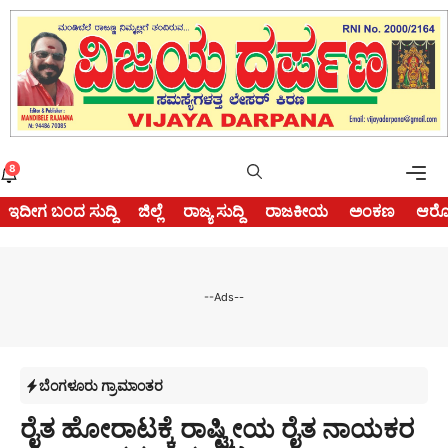
Skip
to
content
Me
8
ಇದೀಗ ಬಂದ ಸುದ್ದಿ
ಜಿಲ್ಲೆ
ರಾಜ್ಯ ಸುದ್ದಿ
ರಾಜಕೀಯ
ಅಂಕಣ
ಆರೋ
--Ads--
ಬೆಂಗಳೂರು ಗ್ರಾಮಾಂತರ
ರೈತ ಹೋರಾಟಕ್ಕೆ ರಾಷ್ಟ್ರೀಯ ರೈತ ನಾಯಕರ