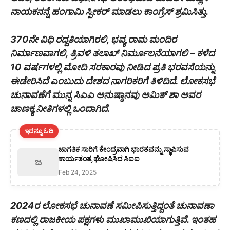
ನಾಯಕನನ್ನೆ ಹಂಗಾಮಿ ಸ್ಪೀಕರ್ ಮಾಡಲು ಕಾಂಗ್ರೆಸ್ ಶ್ರಮಿಸಿತ್ತು.
370ನೇ ವಿಧಿ ರದ್ದತಿಯಾಗಿರಲಿ, ಭವ್ಯ ರಾಮ ಮಂದಿರ
ನಿರ್ಮಾಣವಾಗಲಿ, ತ್ರಿವಳಿ ತಲಾಖ್ ನಿರ್ಮೂಲನೆಯಾಗಲಿ – ಕಳೆದ
10 ವರ್ಷಗಳಲ್ಲಿ ಮೋದಿ ಸರಕಾರವು ನೀಡಿದ ಪ್ರತಿ ಭರವಸೆಯನ್ನು
ಈಡೇರಿಸಿದೆ ಎಂಬುದು ದೇಶದ ನಾಗರಿಕರಿಗೆ ತಿಳಿದಿದೆ. ಲೋಕಸಭೆ
ಚುನಾವಣೆಗೆ ಮುನ್ನ ಸಿಎಎ ಅನುಷ್ಠಾನವು ಅಮಿತ್ ಶಾ ಅವರ
ಚಾಣಕ್ಯ ನೀತಿಗಳಲ್ಲಿ ಒಂದಾಗಿದೆ.
ಇದನ್ನೂ ಓದಿ
ಜಾಗತಿಕ ಸಾರಿಗೆ ಕೇಂದ್ರವಾಗಿ ಭಾರತವನ್ನು ಸ್ಥಾಪಿಸುವ
ಕಾರ್ಯತಂತ್ರ ಘೋಷಿಸಿದ ಸಿಐಐ
ಜ
Feb 24, 2025
2024ರ ಲೋಕಸಭೆ ಚುನಾವಣೆ ಸಮೀಪಿಸುತ್ತಿದ್ದಂತೆ ಚುನಾವಣಾ
ಕಣದಲ್ಲಿ ರಾಜಕೀಯ ಪಕ್ಷಗಳು ಮುಖಾಮುಖಿಯಾಗುತ್ತಿವೆ. ಇಂತಹ