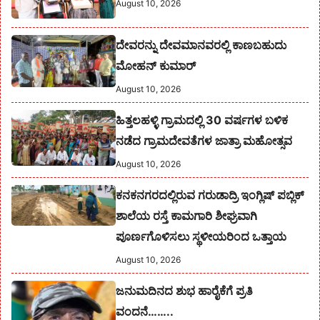
August 10, 2026
ದೇವರನ್ನು ದೇವಮಾನವರಲ್ಲಿ ಕಾಣಬಹುದು
ಮೋಹನ್ ಕುಮಾರ್
August 10, 2026
ಹಿತ್ತಲಹಳ್ಳಿ ಗ್ರಾಮದಲ್ಲಿ 30 ವರ್ಷಗಳ ಬಳಿಕ
ನಡೆದ ಗ್ರಾಮದೇವತೆಗಳ ಜಾತ್ರಾ ಮಹೋತ್ಸವ
August 10, 2026
ಕನಕನಗರದಲ್ಲಿರುವ ಗರುಡಾದ್ರಿ ಇಂಗ್ಲಿಷ್ ಪಬ್ಲಿಕ್
ಶಾಲೆಯ ರಸ್ತೆ ಕಾಮಗಾರಿ ಶೀಘ್ರವಾಗಿ
ಪೂರ್ಣಗೊಳಿಸಲು ಸ್ಥಳೀಯರಿಂದ ಒತ್ತಾಯ
August 10, 2026
ಜನುಮದಿನದ ಶುಭ ಹಾರೈಕೆಗೆ ಪ್ರತಿ
ವಂದನೆ……..