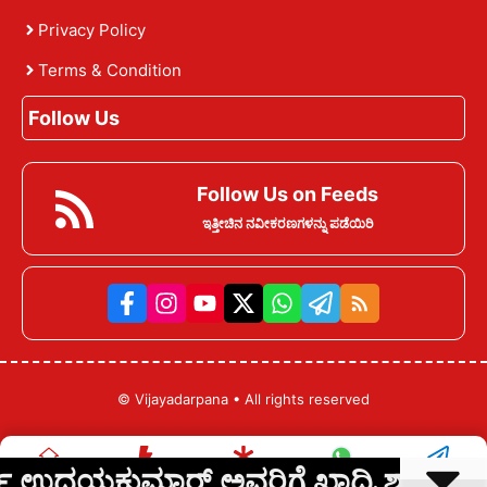
Privacy Policy
Terms & Condition
Follow Us
Follow Us on Feeds
ಇತ್ತೀಚಿನ ನವೀಕರಣಗಳನ್ನು ಪಡೆಯಿರಿ
©
Vijayadarpana
• All rights reserved
ುಮಾರ್ ಅವರಿಗೆ ಖಾದ್ರಿ ಶಾಮಣ್ಣ ಪ್ರಶಸ್ತಿ ಪ
Home
ಇತ್ತೀಚಿನ ಸುದ್ದಿ
ವೆಬ್ ಸ್ಟೋರೀಸ್
ವಾಟ್ಸಾಪ್
ಟೆಲಿಗ್ರಾಮ್