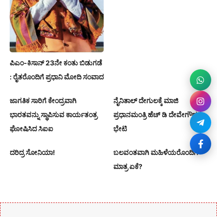
ಪಿಎಂ-ಕಿಸಾನ್ 23ನೇ ಕಂತು ಬಿಡುಗಡೆ
: ರೈತರೊಂದಿಗೆ ಪ್ರಧಾನಿ ಮೋದಿ ಸಂವಾದ
ಜಾಗತಿಕ ಸಾರಿಗೆ ಕೇಂದ್ರವಾಗಿ
ನೈನಿತಾಲ್ ದೇಗುಲಕ್ಕೆ ಮಾಜಿ
ಭಾರತವನ್ನು ಸ್ಥಾಪಿಸುವ ಕಾರ್ಯತಂತ್ರ
ಪ್ರಧಾನಮಂತ್ರಿ ಹೆಚ್ ಡಿ ದೇವೇಗೌಡರ
ಘೋಷಿಸಿದ ಸಿಐಐ
ಭೇಟಿ
ದರಿದ್ರ ಸೋನಿಯಾ!
ಬಲವಂತವಾಗಿ ಮಹಿಳೆಯರೊಂದಿಗೆ
ಮಾತ್ರ ಏಕೆ?