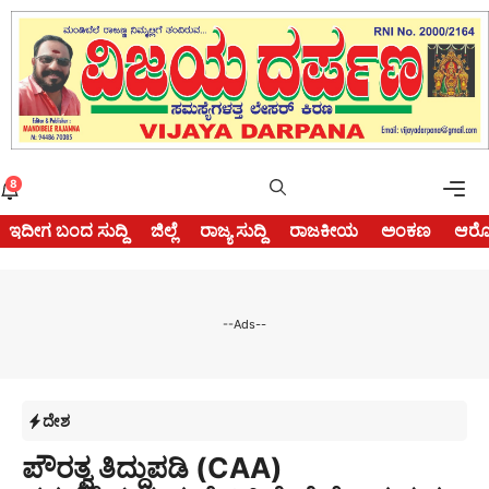
Skip
to
content
Me
8
ಇದೀಗ ಬಂದ ಸುದ್ದಿ
ಜಿಲ್ಲೆ
ರಾಜ್ಯ ಸುದ್ದಿ
ರಾಜಕೀಯ
ಅಂಕಣ
ಆರೋ
--Ads--
ದೇಶ
ಪೌರತ್ವ ತಿದ್ದುಪಡಿ (CAA)