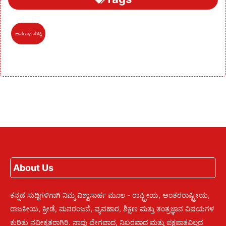
ಅಪರಾಧ ಸುದ್ದಿ
About Us
ಕನ್ನಡ ಸುದ್ದಿಗಳಿಗಾಗಿ ನಿಮ್ಮ ವಿಶ್ವಾಸಾರ್ಹ ಮೂಲ - ರಾಷ್ಟ್ರೀಯ, ಅಂತರರಾಷ್ಟ್ರೀಯ,
ರಾಜಕೀಯ, ಕ್ರೀಡೆ, ಮನರಂಜನೆ, ವ್ಯವಹಾರ, ಶಿಕ್ಷಣ ಮತ್ತು ತಂತ್ರಜ್ಞಾನ ವಿಷಯಗಳ
ಕುರಿತು ನವೀಕೃತರಾಗಿರಿ. ನಾವು ವೇಗವಾದ, ನಿಖರವಾದ ಮತ್ತು ಪಕ್ಷಪಾತವಿಲ್ಲದ