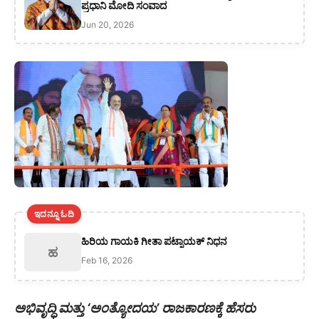
ಪ್ರಧಾನಿ ಮೋದಿ ಸಂವಾದ
Jun 20, 2026
ಇದನ್ನೂ ಓದಿ
ಹಿರಿಯ ಗಾಯಕಿ ಗೀತಾ ಪಟ್ನಾಯಕ್ ನಿಧನ
ಹ
Feb 16, 2026
ಅಭಿವೃದ್ಧಿ ಮತ್ತು ‘ಅಂತ್ಯೋದಯ’ ರಾಜಕಾರಣಕ್ಕೆ ಹೆಸರು