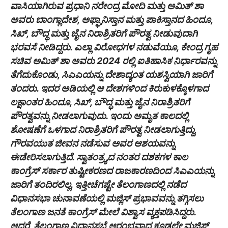
ವಾಸಿಯಾಗಿರುವ ಪ್ರಧಾನಿ ನರೇಂದ್ರ ಮೋದಿ ಮತ್ತು ಅಮಿತ್ ಶಾ
ಅವರು ಬಾಂಗ್ಲಾದೇಶ, ಅಫ್ಘಾನಿಸ್ತಾನ ಮತ್ತು ಪಾಕಿಸ್ತಾನದ ಹಿಂದೂ,
ಸಿಖ್, ಬೌದ್ಧ ಮತ್ತು ಜೈನ ನಿರಾಶ್ರಿತರಿಗೆ ಪೌರತ್ವ ನೀಡುವುದಾಗಿ
ಭರವಸೆ ನೀಡಿದ್ದರು. ಎಲ್ಲಾ ವಿರೋಧಗಳ ನಡುವೆಯೂ, ಕೇಂದ್ರ ಗೃಹ
ಸಚಿವ ಅಮಿತ್ ಶಾ ಅವರು 2024 ರಲ್ಲಿ ಐತಿಹಾಸಿಕ ನಿರ್ಧಾರವನ್ನು
ತೆಗೆದುಕೊಂಡು, ಸಿಎಎಯನ್ನು ದೇಶಾದ್ಯಂತ ಯಶಸ್ವಿಯಾಗಿ ಜಾರಿಗೆ
ತಂದರು. ಇದರ ಅಡಿಯಲ್ಲಿ ಆ ದೇಶಗಳಿಂದ ಕಿರುಕುಳಕ್ಕೊಳಗಾದ
ಲಕ್ಷಾಂತರ ಹಿಂದೂ, ಸಿಖ್, ಬೌದ್ಧ ಮತ್ತು ಜೈನ ನಿರಾಶ್ರಿತರಿಗೆ
ಪೌರತ್ವವನ್ನು ನೀಡಲಾಗುವುದು. ಇಂದು ಅಮೃತ ಕಾಲದಲ್ಲಿ
ಶೋಷಣೆಗೆ ಒಳಗಾದ ನಿರಾಶ್ರಿತರಿಗೆ ಪೌರತ್ವ ನೀಡಲಾಗುತ್ತಿದ್ದು,
ಗೌರವಯುತ ಜೀವನ ನಡೆಸುವ ಅವರ ಆಶಯವನ್ನು
ಈಡೇರಿಸಲಾಗುತ್ತಿದೆ. ಸ್ವಾತಂತ್ರ್ಯದ ನಂತರ ದಶಕಗಳ ಕಾಲ
ಕಾಂಗ್ರೆಸ್ ಸರ್ಕಾರ ತುಷ್ಟೀಕರಣದ ರಾಜಕಾರಣದಿಂದ ಸಿಎಎಯನ್ನು
ಜಾರಿಗೆ ತಂದಿರಲಿಲ್ಲ. ಇತ್ತೀಚೆಗಷ್ಟೇ ತೆಲಂಗಾಣದಲ್ಲಿ ನಡೆದ
ವಿಧಾನಸಭಾ ಚುನಾವಣೆಯಲ್ಲಿ ಮಜ್ಲಿಸ್ ಪ್ರಭಾವವನ್ನು ತಗ್ಗಿಸಲು
ತೆಲಂಗಾಣ ಜನತೆ ಕಾಂಗ್ರೆಸ್ ಮೇಲೆ ವಿಶ್ವಾಸ ವ್ಯಕ್ತಪಡಿಸಿದ್ದರು.
ಆದರೆ, ತೆಲಂಗಾಣ ವಿಧಾನಸಭೆ ಆರಂಭವಾದ ಕೂಡಲೇ ಮಜ್ಲಿಸ್