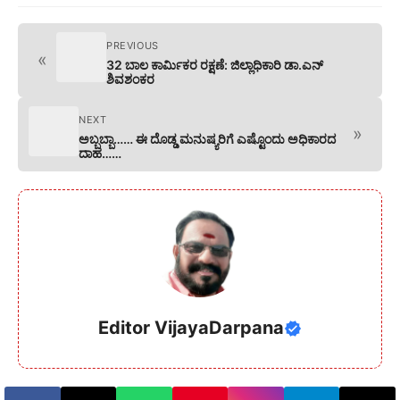
PREVIOUS
«
32 ಬಾಲ ಕಾರ್ಮಿಕರ ರಕ್ಷಣೆ: ಜಿಲ್ಲಾಧಿಕಾರಿ ಡಾ.ಎನ್
ಶಿವಶಂಕರ
NEXT
»
ಅಬ್ಬಬ್ಬಾ…… ಈ ದೊಡ್ಡ ಮನುಷ್ಯರಿಗೆ ಎಷ್ಟೊಂದು ಅಧಿಕಾರದ
ದಾಹ……
Editor VijayaDarpana