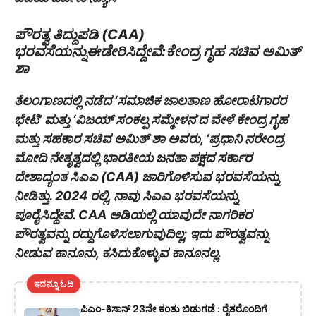
ಪೌರತ್ವ ತಿದ್ದುಪಡಿ (CAA)
ಭರವಸೆಯನ್ನುಈಡೇರಿಸಿದ್ದೇವೆ:ಕೇಂದ್ರ ಗೃಹ ಸಚಿವ ಅಮಿತ್
ಶಾ
ತೆಲಂಗಾಣದಲ್ಲಿ ನಡೆದ ‘ಸಮಾಜಿಕ ಜಾಲತಾಣ ಹೋರಾಟಗಾರರ
ಭೇಟಿ’ ಮತ್ತು ‘ವಿಜಯ್ ಸಂಕಲ್ಪ ಸಮ್ಮೇಳನ’ದ ವೇಳೆ ಕೇಂದ್ರ ಗೃಹ
ಮತ್ತು ಸಹಕಾರ ಸಚಿವ ಅಮಿತ್ ಶಾ ಅವರು, ‘ಪ್ರಧಾನಿ ನರೇಂದ್ರ
ಮೋದಿ ನೇತೃತ್ವದಲ್ಲಿ ಭಾರತೀಯ ಜನತಾ ಪಕ್ಷದ ಸರ್ಕಾರ
ದೇಶಾದ್ಯಂತ ಸಿಎಎ (CAA) ಜಾರಿಗೊಳಿಸುವ ಭರವಸೆಯನ್ನು
ನೀಡಿತ್ತು. 2024 ರಲ್ಲಿ, ನಾವು ಸಿಎಎ ಭರವಸೆಯನ್ನು
ಪೂರೈಸಿದ್ದೇವೆ. CAA ಅಡಿಯಲ್ಲಿ ಯಾವುದೇ ನಾಗರಿಕರ
ಪೌರತ್ವವನ್ನು ರದ್ದುಗೊಳಿಸಲಾಗುವುದಿಲ್ಲ; ಇದು ಪೌರತ್ವವನ್ನು
ನೀಡುವ ಕಾನೂನು, ಕಸಿದುಕೊಳ್ಳುವ ಕಾನೂನಲ್ಲ.
ಇದನ್ನೂ ಓದಿ
ಪಿಎಂ-ಕಿಸಾನ್ 23ನೇ ಕಂತು ಬಿಡುಗಡೆ : ರೈತರೊಂದಿಗೆ