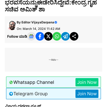
ಭರವಸೆಯನ್ನುಈಡೇರಿಸಿದ್ದೇವೆ:ಕೇಂದ್ರ ಗೃಹ
ಸಚಿವ ಅಮಿತ್ ಶಾ
By
Editor VijayaDarpana
On: March 14, 2024 11:42 AM
Follow ಮಾಡಿ
--Ads--
Whatsapp Channel
Join Now
Telegram Group
Join Now
ವಿಜಯ ದರ್ಪಣ ನ್ಯೂಸ್