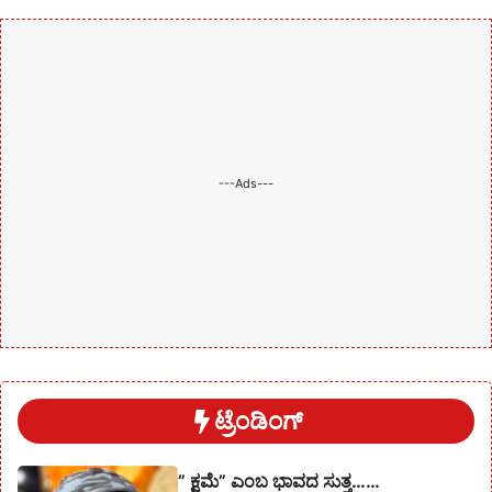
---Ads---
ಟ್ರೆಂಡಿಂಗ್
” ಕ್ಷಮೆ” ಎಂಬ ಭಾವದ ಸುತ್ತ……