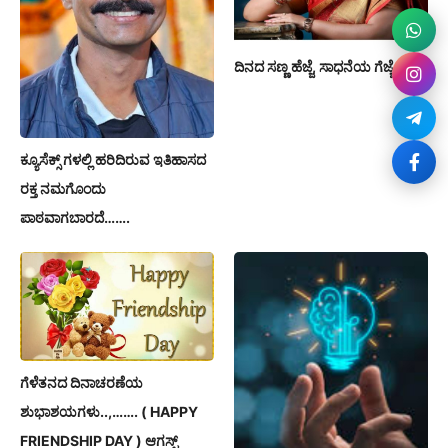
ದಿನದ ಸಣ್ಣ ಹೆಜ್ಜೆ, ಸಾಧನೆಯ ಗೆಜ್ಜೆ
ಕ್ಯೂಸೆಕ್ಸ್ ಗಳಲ್ಲಿ ಹರಿದಿರುವ ಇತಿಹಾಸದ
ರಕ್ತ ನಮಗೊಂದು
ಪಾಠವಾಗಬಾರದೆ…….
ಗೆಳೆತನದ ದಿನಾಚರಣೆಯ
ಶುಭಾಶಯಗಳು..,……. ( HAPPY
FRIENDSHIP DAY ) ಆಗಸ್ಟ್