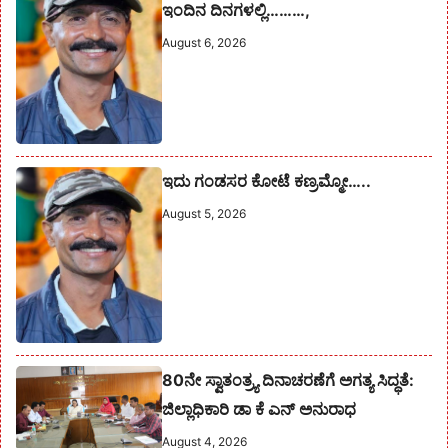
ಇಂದಿನ ದಿನಗಳಲ್ಲಿ………,
August 6, 2026
ಇದು ಗಂಡಸರ ಕೋಟೆ ಕಣ್ರಮ್ಮೋ…..
August 5, 2026
80ನೇ ಸ್ವಾತಂತ್ರ್ಯ ದಿನಾಚರಣೆಗೆ ಅಗತ್ಯ ಸಿದ್ಧತೆ:
ಜಿಲ್ಲಾಧಿಕಾರಿ ಡಾ ಕೆ ಎನ್ ಅನುರಾಧ
August 4, 2026