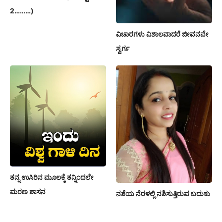
2………)
ವಿಚಾರಗಳು ವಿಶಾಲವಾದರೆ ಜೀವನವೇ
ಸ್ವರ್ಗ
ತನ್ನ ಉಸಿರಿನ ಮೂಲಕ್ಕೆ ತನ್ನಿಂದಲೇ
ಮರಣ ಶಾಸನ
ನಶೆಯ ನೆರಳಲ್ಲಿ ನಶಿಸುತ್ತಿರುವ ಬದುಕು