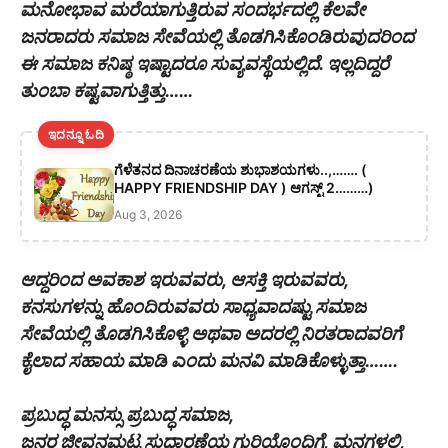
ಮನೋಭಾವ ಮರೆಯಾಗುತ್ತಿರುವ ಸಂದರ್ಭದಲ್ಲಿ ಕೆಲವೇ
ಜನರಾದರು ಸಮಾಜ ಸೇವೆಯಲ್ಲಿ ತೊಡಗಿಸಿಕೊಂಡಿರುವುದರಿಂದ
ಈ ಸಮಾಜ ಕನಿಷ್ಠ ಇಷ್ಟಾದರೂ ಸುವ್ಯವಸ್ಥೆಯಲ್ಲಿದೆ. ಇಲ್ಲದಿದ್ದರೆ
ತುಂಬಾ ಕಷ್ಟವಾಗುತ್ತಿತ್ತು……
ಇದನ್ನೂ ಓದಿ
ಗೆಳೆತನದ ದಿನಾಚರಣೆಯ ಶುಭಾಶಯಗಳು..,……. (
HAPPY FRIENDSHIP DAY ) ಆಗಸ್ಟ್ 2………)
Aug 3, 2026
ಆದ್ದರಿಂದ ಅವಕಾಶ ಇರುವವರು, ಆಸಕ್ತಿ ಇರುವವರು,
ಕನಸುಗಳನ್ನು ಹೊಂದಿರುವವರು ಸಾಧ್ಯವಾದಷ್ಟು ಸಮಾಜ
ಸೇವೆಯಲ್ಲಿ ತೊಡಗಿಸಿಕೊಳ್ಳಿ ಅಥವಾ ಅದರಲ್ಲಿ ನಿರತರಾದವರಿಗೆ
ಕೈಲಾದ ಸಹಾಯ ಮಾಡಿ ಎಂದು ಮನವಿ ಮಾಡಿಕೊಳ್ಳುತ್ತಾ…….
ಪ್ರಬುದ್ಧ ಮನಸ್ಸು ಪ್ರಬುದ್ಧ ಸಮಾಜ,
ಜನರ ಜೀವನಮಟ್ಟ ಸುಧಾರಣೆಯ ಗುರಿಯೊಂದಿಗೆ, ಮನಗಳಲ್ಲಿ,