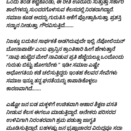
ಒಂದು ತಂಡ ಕಟ್ಟಿಕೊಂಡು, ಈ ರೀತಿ ಊರೂರು ಸುತ್ತುತ್ತಾ ಸರ್ಕಾರಿ
ಶಾಲೆಗಳನ್ನು ಸುಂದರಗೊಳಿಸುವ ಕೆಲಸದಲ್ಲಿ ನಿರತರಾಗಿದ್ದಾರೆ.
ಸಮಾಜ ಕೂಡ ಅದನ್ನು ಗುರುತಿಸಿ ಆಕೆಗೆ ಪ್ರೋತ್ಸಾಹಿಸುತ್ತಾ, ಪ್ರಶಸ್ತಿ
ಸನ್ಮಾನ ನೀಡುತ್ತಾ, ಗೌರವಿಸುತ್ತಿದೆ…….
ನಿಜಕ್ಕೂ ಬದುಕಿನ ಸಾರ್ಥಕತೆ ಅಡಗಿರುವುದೇ ಇಲ್ಲಿ. ನೆಪೋಲಿಯನ್
ಬೋನಾಪಾರ್ಟೆ ಎಂಬ ಫ್ರಾನ್ಸಿನ ಕ್ರಾಂತಿಕಾರಿ ಹೀಗೆ ಹೇಳುತ್ತಾನೆ
“ನಾವು ಹುಟ್ಟಿದ ಮೇಲೆ ನಾವಿಡುವ ಪ್ರತಿ ಹೆಜ್ಜೆಯಲ್ಲೂ ಒಂದೊಂದು
ಗುರುತು ಬಿಟ್ಟು ಹೋಗಬೇಕು ” ಇಡೀ ಸಮಾಜ ಎಷ್ಟೇ
ಅಧೋಗತಿಯ ಕಡೆ ಚಲಿಸುತ್ತಿದ್ದರು ಇಂತಹ ಕೆಲವರ ಸೇವೆಗಳು
ಸಮಾಜ ಇನ್ನೂ ತನ್ನ ಘನತೆಯನ್ನು ಕಾಪಾಡಿಕೊಳ್ಳಲು
ಕಾರಣವಾಗಿದೆ…….
ಎಷ್ಟೋ ಜನ ಬಡ ಮಕ್ಕಳಿಗೆ ಉಚಿತವಾಗಿ ಆಹಾರ ಶಿಕ್ಷಣ ವಸತಿ
ನೀಡುವ ಕೆಲಸ ಈಗಲೂ ಮಾಡುತ್ತಿದ್ದಾರೆ. ಅನೇಕರು ಪರಿಸರದ
ಉಳಿವಿಗಾಗಿ ನಿರಂತರವಾಗಿ ಶ್ರಮ ಪಡುತ್ತಾ ಜಾಗೃತಿ
ಮೂಡಿಸುತ್ತಿದ್ದಾರೆ. ಬಹಳಷ್ಟು ಜನ ಭ್ರಷ್ಟಾಚಾರದ ವಿರುದ್ಧವೂ ಸದಾ