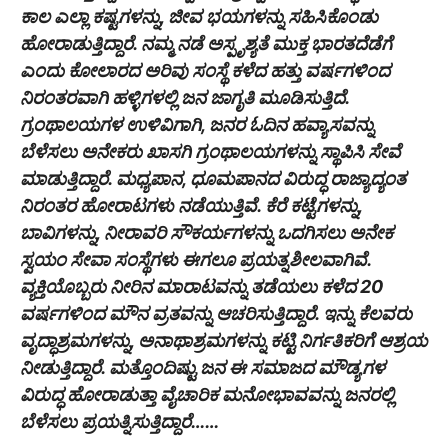
ಕಾಲ ಎಲ್ಲಾ ಕಷ್ಟಗಳನ್ನು, ಜೀವ ಭಯಗಳನ್ನು ಸಹಿಸಿಕೊಂಡು
ಹೋರಾಡುತ್ತಿದ್ದಾರೆ. ನಮ್ಮ ನಡೆ ಅಸ್ಪೃಶ್ಯತೆ ಮುಕ್ತ ಭಾರತದೆಡೆಗೆ
ಎಂದು ಕೋಲಾರದ ಅರಿವು ಸಂಸ್ಥೆ ಕಳೆದ ಹತ್ತು ವರ್ಷಗಳಿಂದ
ನಿರಂತರವಾಗಿ ಹಳ್ಳಿಗಳಲ್ಲಿ ಜನ ಜಾಗೃತಿ ಮೂಡಿಸುತ್ತಿದೆ.
ಗ್ರಂಥಾಲಯಗಳ ಉಳಿವಿಗಾಗಿ, ಜನರ ಓದಿನ ಹವ್ಯಾಸವನ್ನು
ಬೆಳೆಸಲು ಅನೇಕರು ಖಾಸಗಿ ಗ್ರಂಥಾಲಯಗಳನ್ನು ಸ್ಥಾಪಿಸಿ ಸೇವೆ
ಮಾಡುತ್ತಿದ್ದಾರೆ. ಮಧ್ಯಪಾನ, ಧೂಮಪಾನದ ವಿರುದ್ಧ ರಾಜ್ಯಾದ್ಯಂತ
ನಿರಂತರ ಹೋರಾಟಗಳು ನಡೆಯುತ್ತಿವೆ. ಕೆರೆ ಕಟ್ಟೆಗಳನ್ನು,
ಬಾವಿಗಳನ್ನು, ನೀರಾವರಿ ಸೌಕರ್ಯಗಳನ್ನು ಒದಗಿಸಲು ಅನೇಕ
ಸ್ವಯಂ ಸೇವಾ ಸಂಸ್ಥೆಗಳು ಈಗಲೂ ಪ್ರಯತ್ನಶೀಲವಾಗಿವೆ.
ವ್ಯಕ್ತಿಯೊಬ್ಬರು ನೀರಿನ ಮಾರಾಟವನ್ನು ತಡೆಯಲು ಕಳೆದ 20
ವರ್ಷಗಳಿಂದ ಮೌನ ವ್ರತವನ್ನು ಆಚರಿಸುತ್ತಿದ್ದಾರೆ. ಇನ್ನು ಕೆಲವರು
ವೃದ್ಧಾಶ್ರಮಗಳನ್ನು, ಅನಾಥಾಶ್ರಮಗಳನ್ನು ಕಟ್ಟಿ ನಿರ್ಗತಿಕರಿಗೆ ಆಶ್ರಯ
ನೀಡುತ್ತಿದ್ದಾರೆ. ಮತ್ತೊಂದಿಷ್ಟು ಜನ ಈ ಸಮಾಜದ ಮೌಡ್ಯಗಳ
ವಿರುದ್ಧ ಹೋರಾಡುತ್ತಾ ವೈಚಾರಿಕ ಮನೋಭಾವವನ್ನು ಜನರಲ್ಲಿ
ಬೆಳೆಸಲು ಪ್ರಯತ್ನಿಸುತ್ತಿದ್ದಾರೆ……