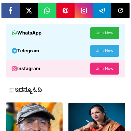
WhatsApp
Join Now
Telegram
Join Now
Instagram
Join Now
ಇದನ್ನೂ ಓದಿ