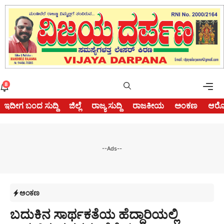
Skip
to
content
Me
8
ಇದೀಗ ಬಂದ ಸುದ್ದಿ
ಜಿಲ್ಲೆ
ರಾಜ್ಯ ಸುದ್ದಿ
ರಾಜಕೀಯ
ಅಂಕಣ
ಆರೋ
--Ads--
ಅಂಕಣ
ಬದುಕಿನ ಸಾರ್ಥಕತೆಯ ಹೆದ್ದಾರಿಯಲ್ಲಿ