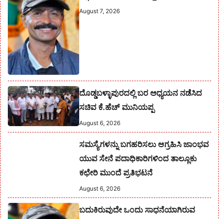
August 7, 2026
ದೊಡ್ಡಬಳ್ಳಾಪುರದಲ್ಲಿ ಬರ ಅಧ್ಯಯನ ನಡೆಸಿದ
ಸಚಿವ ಕೆ.ಹೆಚ್ ಮುನಿಯಪ್ಪ
August 6, 2026
ಸಮಸ್ಯೆಗಳನ್ನು ಬಗಹರಿಸಲು ಆಗ್ರಹಿಸಿ ಜಾಂಭವ
ಯುವ ಸೇನೆ ಪದಾಧಿಕಾರಿಗಳಿಂದ ತಾಲ್ಲೂಕು
ಕಛೇರಿ ಮುಂದೆ ಪ್ರತಿಭಟನೆ
August 6, 2026
ಬದುಕಿರುವುದೇ ಒಂದು ಸಾಧನೆಯಾಗಿರುವ