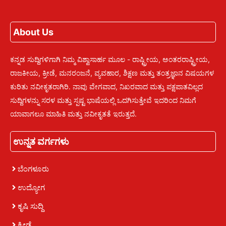
About Us
ಕನ್ನಡ ಸುದ್ದಿಗಳಿಗಾಗಿ ನಿಮ್ಮ ವಿಶ್ವಾಸಾರ್ಹ ಮೂಲ - ರಾಷ್ಟ್ರೀಯ, ಅಂತರರಾಷ್ಟ್ರೀಯ,
ರಾಜಕೀಯ, ಕ್ರೀಡೆ, ಮನರಂಜನೆ, ವ್ಯವಹಾರ, ಶಿಕ್ಷಣ ಮತ್ತು ತಂತ್ರಜ್ಞಾನ ವಿಷಯಗಳ
ಕುರಿತು ನವೀಕೃತರಾಗಿರಿ. ನಾವು ವೇಗವಾದ, ನಿಖರವಾದ ಮತ್ತು ಪಕ್ಷಪಾತವಿಲ್ಲದ
ಸುದ್ದಿಗಳನ್ನು ಸರಳ ಮತ್ತು ಸ್ಪಷ್ಟ ಭಾಷೆಯಲ್ಲಿ ಒದಗಿಸುತ್ತೇವೆ ಇದರಿಂದ ನಿಮಗೆ
ಯಾವಾಗಲೂ ಮಾಹಿತಿ ಮತ್ತು ನವೀಕೃತತೆ ಇರುತ್ತದೆ.
ಉನ್ನತ ವರ್ಗಗಳು
ಬೆಂಗಳೂರು
ಉದ್ಯೋಗ
ಕೃಷಿ ಸುದ್ದಿ
ಕ್ರೀಡೆ