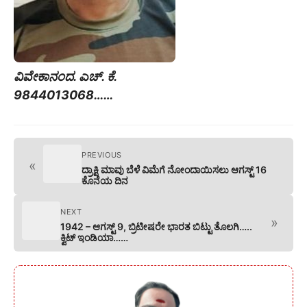
ವಿವೇಕಾನಂದ. ಎಚ್. ಕೆ.
9844013068……
PREVIOUS
«
ದ್ರಾಕ್ಷಿ ಮಾವು ಬೆಳೆ ವಿಮೆಗೆ ನೋಂದಾಯಿಸಲು ಆಗಸ್ಟ್ 16
ಕೊನೆಯ ದಿನ
NEXT
»
1942 – ಆಗಸ್ಟ್ 9, ಬ್ರಿಟೀಷರೇ ಭಾರತ ಬಿಟ್ಟು ತೊಲಗಿ…..
ಕ್ವಿಟ್ ಇಂಡಿಯಾ……