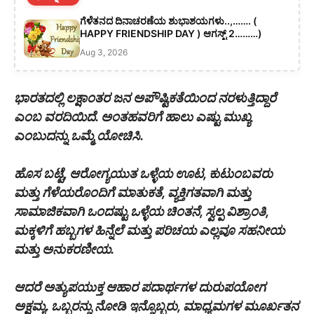
ಗೆಳೆತನದ ದಿನಾಚರಣೆಯ ಶುಭಾಶಯಗಳು..,……. (
HAPPY FRIENDSHIP DAY ) ಆಗಸ್ಟ್ 2………)
Aug 3, 2026
ಭಾರತದಲ್ಲಿ ಲಕ್ಷಾಂತರ ಜನ ಅಪೌಷ್ಟಿಕತೆಯಿಂದ ನರಳುತ್ತಿದ್ದಾರೆ
ಎಂಬ ವರದಿಯಿದೆ. ಅಂತಹವರಿಗೆ ಹಾಲು ಎಷ್ಟು ಮುಖ್ಯ
ಎಂಬುದನ್ನು ಒಮ್ಮೆ ಯೋಚಿಸಿ.
ಹೊಸ ಬಟ್ಟೆ, ಆರೋಗ್ಯಯುತ ಒಳ್ಳೆಯ ಊಟ, ಕುಟುಂಬವರು
ಮತ್ತು ಗೆಳೆಯರೊಂದಿಗೆ ಮಾತುಕತೆ, ವ್ಯಕ್ತಿಗತವಾಗಿ ಮತ್ತು
ಸಾಮಾಜಿಕವಾಗಿ ಒಂದಷ್ಟು ಒಳ್ಳೆಯ ಚಿಂತನೆ, ಸ್ವಲ್ಪ ವಿಶ್ರಾಂತಿ,
ಮಕ್ಕಳಿಗೆ ಹಬ್ಬಗಳ ಹಿನ್ನೆಲೆ ಮತ್ತು ಪರಿಚಯ ಎಲ್ಲವೂ ಸಹನೀಯ
ಮತ್ತು ಅನುಕರಣೀಯ.
ಆದರೆ ಅತ್ಯುಪಯುಕ್ತ ಆಹಾರ ಪದಾರ್ಥಗಳ ದುರುಪಯೋಗ
ಅಕ್ಷಮ್ಯ. ಒಬ್ಬರನ್ನು ನೋಡಿ ಇನ್ನೊಬ್ಬರು, ಮಾಧ್ಯಮಗಳ ಮೂರ್ಖತನ