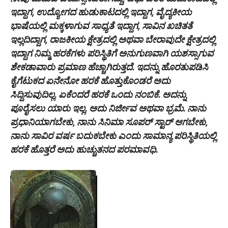
ಇದ್ದಾಗ, ಉದ್ಯೋಗದ ಹುಡುಕಾಟದಲ್ಲಿ ಇದ್ದಾಗ, ವೈದ್ಯಕೀಯ
ಭಾಷೆಯಲ್ಲಿ ಮಕ್ಕಳಾಗುವ ಸಾಧ್ಯತೆ ಇದ್ದಾಗ, ಸಾವಿನ ಖಚಿತತೆ
ಇಲ್ಲದಿದ್ದಾಗ, ರಾಜಕೀಯ ಕ್ಷೇತ್ರದಲ್ಲಿ ಅಥವಾ ಬೇರಾವುದೇ ಕ್ಷೇತ್ರದಲ್ಲಿ
ಇದ್ದಾಗ ನಿಮ್ಮ ಹರಕೆಗಳು ಪರಿಸ್ಥಿತಿಗೆ ಅನುಗುಣವಾಗಿ ಯಶಸ್ಸಾಗುವ
ಶೇಕಡಾವಾರು ಪ್ರಮಾಣ ಹೆಚ್ಚಾಗಿರುತ್ತದೆ. ಇದನ್ನು ಹೊರತುಪಡಿಸಿ
ಕೈಗೆಟುಕದ ಏನೇನೋ ಹರಕೆ ಹೊತ್ತುಕೊಂಡರೆ ಅದು‌
ಸಿದ್ದಿಸುವುದಿಲ್ಲ. ಏಕೆಂದರೆ ಹರಕೆ ಒಂದು ನಂಬಿಕೆ. ಅದನ್ನು
ಪೂರೈಸಲು ಯಾರು ಇಲ್ಲ. ಅದು ನಿರ್ಜೀವ ಅಥವಾ ಭ್ರಮೆ. ನಾನು
ಪ್ರಧಾನಿಯಾಗಬೇಕು, ನಾನು ಸಿನಿಮಾ ಸೂಪರ್ ಸ್ಟಾರ್ ಆಗಬೇಕು,
ನಾನು ಸಾವಿರ ವರ್ಷ ಬದುಕಬೇಕು ಎಂದು ಸಾಮಾನ್ಯ ಪರಿಸ್ಥಿತಿಯಲ್ಲಿ
ಹರಕೆ ಹೊತ್ತರೆ ಅದು ಹುಚ್ಚುತನದ ಪರಮಾವಧಿ.