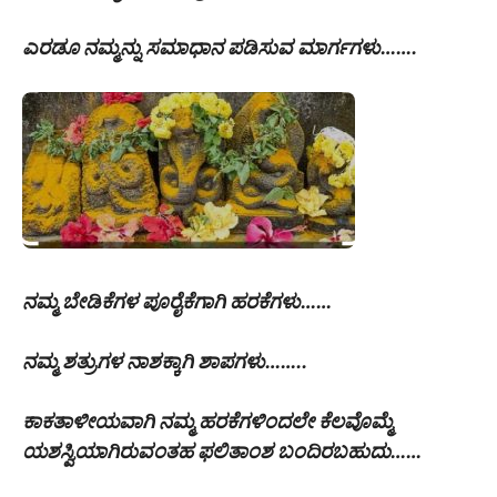
ಎರಡೂ ನಮ್ಮನ್ನು ಸಮಾಧಾನ ಪಡಿಸುವ ಮಾರ್ಗಗಳು…….
ನಮ್ಮ ಬೇಡಿಕೆಗಳ ಪೂರೈಕೆಗಾಗಿ ಹರಕೆಗಳು……
ನಮ್ಮ ಶತ್ರುಗಳ ನಾಶಕ್ಕಾಗಿ ಶಾಪಗಳು……..
ಕಾಕತಾಳೀಯವಾಗಿ ನಮ್ಮ ಹರಕೆಗಳಿಂದಲೇ ಕೆಲವೊಮ್ಮೆ
ಯಶಸ್ವಿಯಾಗಿರುವಂತಹ ಫಲಿತಾಂಶ ಬಂದಿರಬಹುದು……