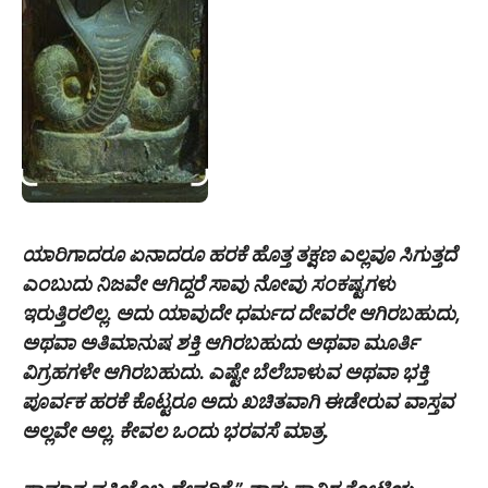
ಯಾರಿಗಾದರೂ ಏನಾದರೂ ಹರಕೆ ಹೊತ್ತ ತಕ್ಷಣ ಎಲ್ಲವೂ ಸಿಗುತ್ತದೆ
ಎಂಬುದು ನಿಜವೇ ಆಗಿದ್ದರೆ ಸಾವು ನೋವು ಸಂಕಷ್ಟಗಳು
ಇರುತ್ತಿರಲಿಲ್ಲ. ಅದು ಯಾವುದೇ ಧರ್ಮದ ದೇವರೇ ಆಗಿರಬಹುದು,
ಅಥವಾ ಅತಿಮಾನುಷ ಶಕ್ತಿ ಆಗಿರಬಹುದು ಅಥವಾ ಮೂರ್ತಿ
ವಿಗ್ರಹಗಳೇ ಆಗಿರಬಹುದು. ಎಷ್ಟೇ ಬೆಲೆಬಾಳುವ ಅಥವಾ ಭಕ್ತಿ
ಪೂರ್ವಕ ಹರಕೆ ಕೊಟ್ಟರೂ ಅದು ಖಚಿತವಾಗಿ ಈಡೇರುವ ವಾಸ್ತವ
ಅಲ್ಲವೇ ಅಲ್ಲ. ಕೇವಲ ಒಂದು ಭರವಸೆ ಮಾತ್ರ.