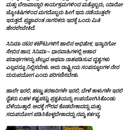
ಮತ್ತು ಬೇಜವಾಬ್ದಾರಿ ಕಾರ್ಯಕ್ರಮಗಳಿಂದ ಮತ್ತೊಬ್ಬರು, ಯಾರೋ
ಜ್ಯೋತಿಷಿಗಳಿಂದ ಮಗದೊಬ್ಬರು ಹೀಗೆ ಇದು ನಡೆಯುತ್ತಲೇ
ಇರುತ್ತದೆ. ಪ್ರಜ್ಞಾವಂತ ನಾಗರಿಕರು ಇದಕ್ಕೆ ಒಂದು ಮಿತಿ
ಹೇರಲೇಬೇಕಿದೆ.
ಸಿನಿಮಾ ನಟರ ಕಟೌಟುಗಳಿಗೆ‌ ಹಾಲಿನ ಅಭಿಷೇಕ, ಇನ್ಯಾರಿಗೋ
ಸೇಬಿನ ಹಾರ, ಸಿನಿಮಾ – ಧಾರವಾಹಿಗಳಲ್ಲಿ ಆಹಾರ
ಪದಾರ್ಥಗಳನ್ನು ಚೆಲ್ಲುವ ಅಥವಾ ನಾಶಪಡಿಸುವ ದೃಶ್ಯಗಳು
ಎಲ್ಲವನ್ನೂ ನಿಲ್ಲಿಸಬೇಕು. ಅದು ರಾಷ್ಟ್ರೀಯ ಸಂಪನ್ಮೂಲಗಳ ನೇರ
ದುರುಪಯೋಗ ಎಂದು ಪರಿಗಣಿಸಬೇಕು.
ಹಾಲೇ ಇರಲಿ, ಹಣ್ಣು ತರಕಾರಿಗಳೇ ಇರಲಿ, ಬೇಳೆ ಕಾಳುಗಳೇ ಇರಲಿ
ರೈತರು ಬಹಳ ಕಷ್ಟಪಟ್ಟು ಪ್ರಕೃತಿಯನ್ನು ಉಪಯೋಗಿಸಿಕೊಂಡು
ಬೆಳೆಯುತ್ತಾರೆ. ಅದಕ್ಕೆ ಗೌರವ ಕೊಡಬೇಕಾದದ್ದು ಮತ್ತು
ಸದುಪಯೋಗ ಪಡಿಸಿಕೊಳ್ಳಬೇಕಾದದ್ದು ನಮ್ಮ ಕರ್ತವ್ಯ.