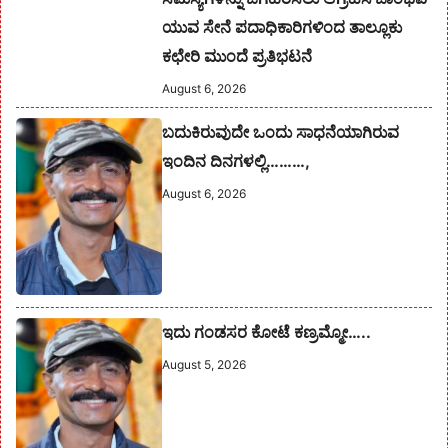
ಯುವ ಸೇನೆ ಪದಾಧಿಕಾರಿಗಳಿಂದ ತಾಲ್ಲೂಕು
ಕಛೇರಿ ಮುಂದೆ ಪ್ರತಿಭಟನೆ
August 6, 2026
ಬದುಕಿರುವುದೇ ಒಂದು ಸಾಧನೆಯಾಗಿರುವ
ಇಂದಿನ ದಿನಗಳಲ್ಲಿ………,
August 6, 2026
ಇದು ಗಂಡಸರ ಕೋಟೆ ಕಣ್ರಮ್ಮೋ…..
August 5, 2026