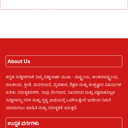
About Us
ಕನ್ನಡ ಸುದ್ದಿಗಳಿಗಾಗಿ ನಿಮ್ಮ ವಿಶ್ವಾಸಾರ್ಹ ಮೂಲ - ರಾಷ್ಟ್ರೀಯ, ಅಂತರರಾಷ್ಟ್ರೀಯ,
ರಾಜಕೀಯ, ಕ್ರೀಡೆ, ಮನರಂಜನೆ, ವ್ಯವಹಾರ, ಶಿಕ್ಷಣ ಮತ್ತು ತಂತ್ರಜ್ಞಾನ ವಿಷಯಗಳ
ಕುರಿತು ನವೀಕೃತರಾಗಿರಿ. ನಾವು ವೇಗವಾದ, ನಿಖರವಾದ ಮತ್ತು ಪಕ್ಷಪಾತವಿಲ್ಲದ
ಸುದ್ದಿಗಳನ್ನು ಸರಳ ಮತ್ತು ಸ್ಪಷ್ಟ ಭಾಷೆಯಲ್ಲಿ ಒದಗಿಸುತ್ತೇವೆ ಇದರಿಂದ ನಿಮಗೆ
ಯಾವಾಗಲೂ ಮಾಹಿತಿ ಮತ್ತು ನವೀಕೃತತೆ ಇರುತ್ತದೆ.
ಉನ್ನತ ವರ್ಗಗಳು