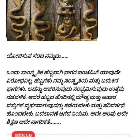
ಯೋಚಿಸುವ ಸರದಿ ನಮ್ಮದು……
ಒಂದು ಸಾಂಸ್ಕೃತಿಕ ಹಬ್ಬವಾಗಿ ನಾಗರ ಪಂಚಮಿಗೆ ಯಾವುದೇ
ವಿರೋಧವಿಲ್ಲ. ಹಬ್ಬಗಳು ನಮ್ಮ ಸಂಸ್ಕೃತಿಯ ಮತ್ತು ಬದುಕಿನ
ಭಾಗಗಳು. ಅದನ್ನು ಆಚರಿಸುವುದು ಸಂಭ್ರಮಿಸುವುದು ಉತ್ತಮ
ನಡವಳಿಕೆ. ಆದರೆ ಹಬ್ಬದ ಹೆಸರಿನಲ್ಲಿ ಮೌಡ್ಯ ಮತ್ತು ಆಹಾರ
ವಸ್ತುಗಳ ವ್ಯರ್ಥವಾಗುವುದನ್ನು ತಡೆಯಬೇಕು ಮತ್ತು ಪರಿವರ್ತನೆ
ಹೊಂದಬೇಕು. ಬದಲಾವಣೆ ಜಗದ ನಿಯಮ‌. ಅದೇ ಅರಿವು ಅದೇ
ಶಿಕ್ಷಣ ಅದೇ ನಾಗರಿಕತೆ……..
ಇದನ್ನೂ ಓದಿ