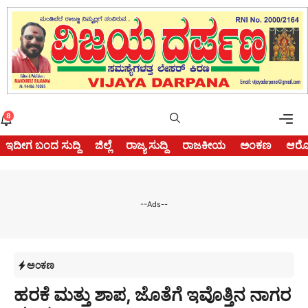
Skip
to
content
Me
8
ಇದೀಗ ಬಂದ ಸುದ್ದಿ
ಜಿಲ್ಲೆ
ರಾಜ್ಯ ಸುದ್ದಿ
ರಾಜಕೀಯ
ಅಂಕಣ
ಆರೋ
--Ads--
ಅಂಕಣ
ಹರಕೆ ಮತ್ತು ಶಾಪ, ಜೊತೆಗೆ ಇವೊತ್ತಿನ ನಾಗರ