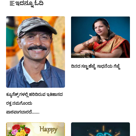
ಇದನ್ನೂ ಓದಿ
ದಿನದ ಸಣ್ಣ ಹೆಜ್ಜೆ, ಸಾಧನೆಯ ಗೆಜ್ಜೆ
ಕ್ಯೂಸೆಕ್ಸ್ ಗಳಲ್ಲಿ ಹರಿದಿರುವ ಇತಿಹಾಸದ
ರಕ್ತ ನಮಗೊಂದು
ಪಾಠವಾಗಬಾರದೆ…….