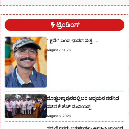
ಟ್ರೆಂಡಿಂಗ್
” ಕ್ಷಮೆ” ಎಂಬ ಭಾವದ ಸುತ್ತ……
August 7, 2026
ದೊಡ್ಡಬಳ್ಳಾಪುರದಲ್ಲಿ ಬರ ಅಧ್ಯಯನ ನಡೆಸಿದ
ಸಚಿವ ಕೆ.ಹೆಚ್ ಮುನಿಯಪ್ಪ
August 6, 2026
ಸಮಸ್ಯೆಗಳನ್ನು ಬಗಹರಿಸಲು ಆಗ್ರಹಿಸಿ ಜಾಂಭವ