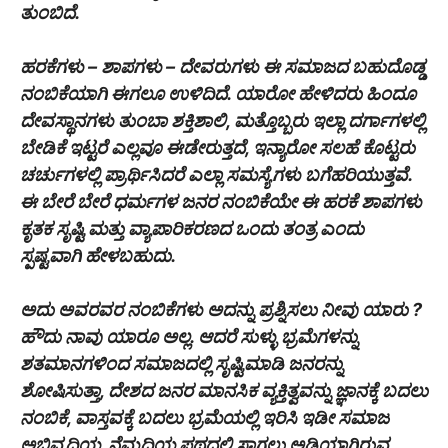
ತುಂಬಿದೆ.
ಹರಕೆಗಳು – ಶಾಪಗಳು – ದೇವರುಗಳು ಈ ಸಮಾಜದ ಬಹುದೊಡ್ಡ
ನಂಬಿಕೆಯಾಗಿ ಈಗಲೂ ಉಳಿದಿದೆ. ಯಾರೋ ಹೇಳಿದರು ಹಿಂದೂ
ದೇವಸ್ಥಾನಗಳು ತುಂಬಾ ಶಕ್ತಿಶಾಲಿ, ಮತ್ತೊಬ್ಬರು ಇಲ್ಲಾ ದರ್ಗಾಗಳಲ್ಲಿ
ಬೇಡಿಕೆ ಇಟ್ಟರೆ ಎಲ್ಲವೂ ಈಡೇರುತ್ತದೆ, ಇನ್ಯಾರೋ ಸಲಹೆ ಕೊಟ್ಟರು
ಚರ್ಚುಗಳಲ್ಲಿ ಪ್ರಾರ್ಥಿಸಿದರೆ ಎಲ್ಲಾ ಸಮಸ್ಯೆಗಳು ಬಗೆಹರಿಯುತ್ತವೆ.
ಈ ಬೇರೆ ಬೇರೆ ಧರ್ಮಗಳ ಜನರ ನಂಬಿಕೆಯೇ ಈ ಹರಕೆ ಶಾಪಗಳು
ಕೃತಕ ಸೃಷ್ಟಿ ಮತ್ತು ವ್ಯಾಪಾರಿಕರಣದ ಒಂದು ತಂತ್ರ ಎಂದು
ಸ್ಪಷ್ಟವಾಗಿ ಹೇಳಬಹುದು.
ಅದು ಅವರವರ ನಂಬಿಕೆಗಳು ಅದನ್ನು ಪ್ರಶ್ನಿಸಲು ನೀವು ಯಾರು ?
ಹೌದು ನಾವು ಯಾರೂ ಅಲ್ಲ. ಆದರೆ ಸುಳ್ಳು ಭ್ರಮೆಗಳನ್ನು
ಶತಮಾನಗಳಿಂದ ಸಮಾಜದಲ್ಲಿ ಸೃಷ್ಟಿಮಾಡಿ ಜನರನ್ನು
ಶೋಷಿಸುತ್ತಾ, ದೇಶದ ಜನರ ಮಾನಸಿಕ ವ್ಯಕ್ತಿತ್ವವನ್ನು ಜ್ಞಾನಕ್ಕೆ ಬದಲು
ನಂಬಿಕೆ, ವಾಸ್ತವಕ್ಕೆ ಬದಲು ಭ್ರಮೆಯಲ್ಲಿ ಇರಿಸಿ ಇಡೀ ಸಮಾಜ
ಅಭಿವೃದ್ಧಿಯ, ನೆಮ್ಮದಿಯ ಪಥದಲ್ಲಿ ‌ಸಾಗಲು ಅಡ್ಡಿಯಾಗಿರುವ