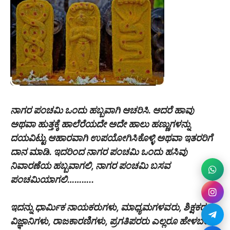
ನಾಗರ ಪಂಚಮಿ ಒಂದು ಹಬ್ಬವಾಗಿ ಆಚರಿಸಿ. ಆದರೆ ಹಾವು
ಅಥವಾ ಹುತ್ತಕ್ಕೆ ಹಾಲೆರೆಯದೇ ಅದೇ ಹಾಲು ಹಣ್ಣುಗಳನ್ನು
ದಯವಿಟ್ಟು ಆಹಾರವಾಗಿ ಉಪಯೋಗಿಸಿಕೊಳ್ಳಿ ಅಥವಾ ಇತರರಿಗೆ
ದಾನ ಮಾಡಿ. ಇದರಿಂದ ನಾಗರ ಪಂಚಮಿ ಒಂದು ಹಸಿವು
ನಿವಾರಣೆಯ ಹಬ್ಬವಾಗಲಿ, ನಾಗರ ಪಂಚಮಿ ಬಸವ
ಪಂಚಮಿಯಾಗಲಿ………..
ಇದನ್ನು ಧಾರ್ಮಿಕ ನಾಯಕರುಗಳು, ಮಾಧ್ಯಮಗಳವರು, ಶಿಕ್ಷಕರು,
ವಿಜ್ಞಾನಿಗಳು, ರಾಜಕಾರಣಿಗಳು, ಪ್ರಗತಿಪರರು ಎಲ್ಲರೂ ಹೇಳಬೇಕು.