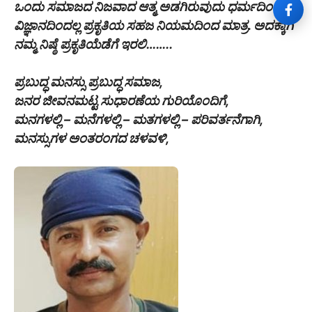
ಒಂದು ಸಮಾಜದ ನಿಜವಾದ ಆತ್ಮ ಅಡಗಿರುವುದು ಧರ್ಮದಿಂದಲ್ಲ,
ವಿಜ್ಞಾನದಿಂದಲ್ಲ ಪ್ರಕೃತಿಯ ಸಹಜ ನಿಯಮದಿಂದ ಮಾತ್ರ. ಅದಕ್ಕಾಗಿ
ನಮ್ಮ ನಿಷ್ಠೆ ಪ್ರಕೃತಿಯೆಡೆಗೆ ಇರಲಿ……..
ಪ್ರಬುದ್ಧ ಮನಸ್ಸು ಪ್ರಬುದ್ಧ ಸಮಾಜ,
ಜನರ ಜೀವನಮಟ್ಟ ಸುಧಾರಣೆಯ ಗುರಿಯೊಂದಿಗೆ,
ಮನಗಳಲ್ಲಿ – ಮನೆಗಳಲ್ಲಿ – ಮತಗಳಲ್ಲಿ – ಪರಿವರ್ತನೆಗಾಗಿ,
ಮನಸ್ಸುಗಳ ಅಂತರಂಗದ ಚಳವಳಿ,