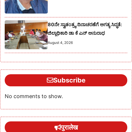
80ನೇ ಸ್ವಾತಂತ್ರ್ಯ ದಿನಾಚರಣೆಗೆ ಅಗತ್ಯ ಸಿದ್ಧತೆ:
ಜಿಲ್ಲಾಧಿಕಾರಿ ಡಾ ಕೆ ಎನ್ ಅನುರಾಧ
August 4, 2026
Subscribe
No comments to show.
पुरालेख