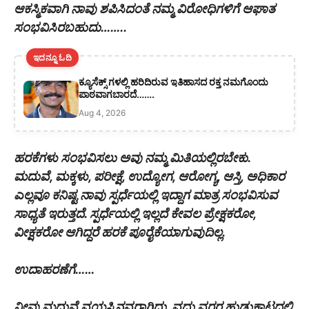
ಆಕಸ್ಮಿಕವಾಗಿ ನಾವು ಶಪಿಸಿದಂತೆ ನಮ್ಮ ವಿರೋಧಿಗಳಿಗೆ ಆಘಾತ
ಸಂಭವಿಸಿರಬಹುದು……..
ಇದನ್ನೂ ಓದಿ
ಕ್ಯೂಸೆಕ್ಸ್ ಗಳಲ್ಲಿ ಹರಿದಿರುವ ಇತಿಹಾಸದ ರಕ್ತ ನಮಗೊಂದು
ಪಾಠವಾಗಬಾರದೆ…….
Aug 4, 2026
ಹರಕೆಗಳು ಸಂಭವಿಸಲು ಅವು ನಮ್ಮ ಮಿತಿಯಲ್ಲಿರಬೇಕು.
ಮದುವೆ, ಮಕ್ಕಳು, ಪರೀಕ್ಷೆ, ಉದ್ಯೋಗ, ಆರೋಗ್ಯ, ಆಸ್ತಿ, ಅಧಿಕಾರ
ಎಲ್ಲವೂ ಕನಿಷ್ಟ ನಾವು ಸ್ಪರ್ಧೆಯಲ್ಲಿ ಇದ್ದಾಗ ಮಾತ್ರ ಸಂಭವಿಸುವ
ಸಾಧ್ಯತೆ ಇರುತ್ತದೆ. ಸ್ಪರ್ಧೆಯಲ್ಲಿ ಇಲ್ಲದೆ ಕೇವಲ ಪ್ರೇಕ್ಷಕರೋ,
ವೀಕ್ಷಕರೋ ಆಗಿದ್ದರೆ ಹರಕೆ ಪೂರೈಕೆಯಾಗುವುದಿಲ್ಲ.
ಉದಾಹರಣೆಗೆ……
ನೀವು ಮದುವೆ ವಯಸ್ಸಿನವರಾಗಿದ್ದು, ವಧು ವರರ ಹುಡುಕಾಟದಲ್ಲಿ