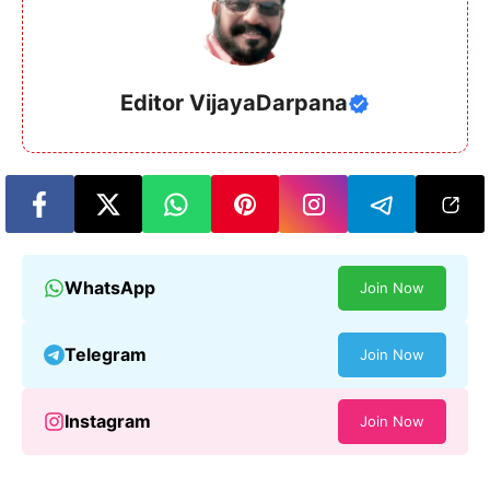
Editor VijayaDarpana
WhatsApp
Join Now
Telegram
Join Now
Instagram
Join Now