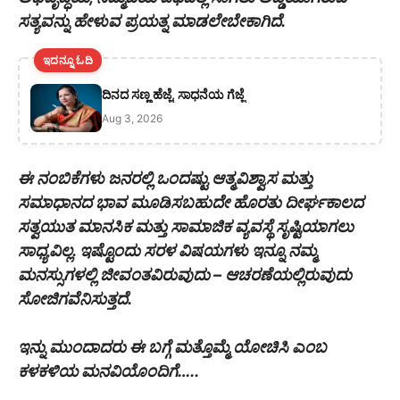
ಸತ್ಯವನ್ನು ಹೇಳುವ ಪ್ರಯತ್ನ ಮಾಡಲೇಬೇಕಾಗಿದೆ.
ಇದನ್ನೂ ಓದಿ
ದಿನದ ಸಣ್ಣ ಹೆಜ್ಜೆ, ಸಾಧನೆಯ ಗೆಜ್ಜೆ
Aug 3, 2026
ಈ ನಂಬಿಕೆಗಳು ಜನರಲ್ಲಿ ಒಂದಷ್ಟು ಆತ್ಮವಿಶ್ವಾಸ ಮತ್ತು
ಸಮಾಧಾನದ ಭಾವ ಮೂಡಿಸಬಹುದೇ ಹೊರತು ದೀರ್ಘಕಾಲದ
ಸತ್ವಯುತ ಮಾನಸಿಕ ಮತ್ತು ಸಾಮಾಜಿಕ ವ್ಯವಸ್ಥೆ ಸೃಷ್ಟಿಯಾಗಲು
ಸಾಧ್ಯವಿಲ್ಲ. ಇಷ್ಟೊಂದು ಸರಳ ವಿಷಯಗಳು ಇನ್ನೂ ನಮ್ಮ
ಮನಸ್ಸುಗಳಲ್ಲಿ ಜೀವಂತವಿರುವುದು – ಆಚರಣೆಯಲ್ಲಿರುವುದು
ಸೋಜಿಗವೆನಿಸುತ್ತದೆ.
ಇನ್ನು ಮುಂದಾದರು ಈ ಬಗ್ಗೆ ಮತ್ತೊಮ್ಮೆ ಯೋಚಿಸಿ ಎಂಬ
ಕಳಕಳಿಯ ಮನವಿಯೊಂದಿಗೆ…..