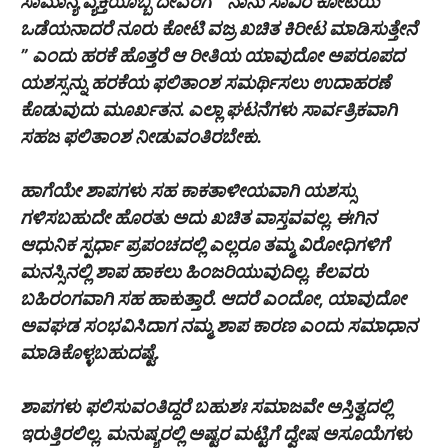
ಸಾಮಾನ್ಯ ವ್ಯಕ್ತಿಯೊಬ್ಬ ದೇವರಿಗೆ ” ನಾನು ಸಾವಿರ ಕೋಟಿಯ
ಒಡೆಯನಾದರೆ ನೂರು ಕೋಟಿ ವಜ್ರ ಖಚಿತ ಕಿರೀಟ ಮಾಡಿಸುತ್ತೇನೆ
” ಎಂದು ಹರಕೆ ಹೊತ್ತರೆ ಆ ರೀತಿಯ ಯಾವುದೋ ಅಪರೂಪದ
ಯಶಸ್ಸನ್ನು ಹರಕೆಯ ಫಲಿತಾಂಶ ಸಮರ್ಥಿಸಲು ಉದಾಹರಣೆ
ಕೊಡುವುದು ಮೂರ್ಖತನ. ಎಲ್ಲಾ ಘಟನೆಗಳು ಸಾರ್ವತ್ರಿಕವಾಗಿ
ಸಹಜ ಫಲಿತಾಂಶ ನೀಡುವಂತಿರಬೇಕು.
ಹಾಗೆಯೇ ಶಾಪಗಳು ಸಹ ಕಾಕತಾಳೀಯವಾಗಿ ಯಶಸ್ಸು
ಗಳಿಸಬಹುದೇ ಹೊರತು ಅದು ಖಚಿತ ವಾಸ್ತವವಲ್ಲ. ಈಗಿನ
ಆಧುನಿಕ ಸ್ಪರ್ಧಾ ಪ್ರಪಂಚದಲ್ಲಿ ಎಲ್ಲರೂ ತಮ್ಮ ವಿರೋಧಿಗಳಿಗೆ
ಮನಸ್ಸಿನಲ್ಲಿ ಶಾಪ ಹಾಕಲು ಹಿಂಜರಿಯುವುದಿಲ್ಲ. ಕೆಲವರು
ಬಹಿರಂಗವಾಗಿ ಸಹ ಹಾಕುತ್ತಾರೆ. ಆದರೆ ಎಂದೋ, ಯಾವುದೋ
ಅವಘಡ ಸಂಭವಿಸಿದಾಗ ನಮ್ಮ ಶಾಪ ಕಾರಣ ಎಂದು ಸಮಾಧಾನ
ಮಾಡಿಕೊಳ್ಳಬಹುದಷ್ಟೆ.
ಶಾಪಗಳು ಫಲಿಸುವಂತಿದ್ದರೆ ಬಹುಶಃ ಸಮಾಜವೇ ಅಸ್ತಿತ್ವದಲ್ಲಿ
ಇರುತ್ತಿರಲಿಲ್ಲ. ಮನುಷ್ಯರಲ್ಲಿ ಅಷ್ಟರ ಮಟ್ಟಿಗೆ ದ್ವೇಷ ಅಸೂಯೆಗಳು