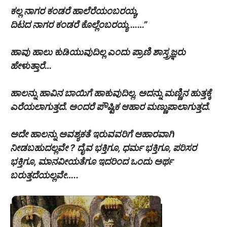
ಕಲ್ಲ ನಾಗರ ಕಂಡರೆ ಹಾಲೆರೆಯಂಬರಯ್ಯ,
ದಿಟದ ನಾಗರ ಕಂಡರೆ ಕೊಲ್ಲೆಂಬರಯ್ಯ ……”
ಹಾವು ಹಾಲು ಕುಡಿಯುವುದಿಲ್ಲ ಎಂದು ಪ್ರಾಣಿ ಶಾಸ್ತ್ರಜ್ಞರು
ಹೇಳುತ್ತಾರೆ…
ಹಾಲನ್ನು ಹಾವಿನ ಬಾಯಿಗೆ ಹಾಕುವುದಿಲ್ಲ. ಅದನ್ನು ಮಣ್ಣಿನ ಹುತ್ತಕ್ಕೆ
ಎರೆಯಲಾಗುತ್ತದೆ. ಅಂದರೆ ಪೌಷ್ಟಿಕ ಆಹಾರ ಮಣ್ಣುಪಾಲಾಗುತ್ತದೆ.
ಅದೇ ಹಾಲನ್ನು ಅವಶ್ಯಕತೆ ಇರುವವರಿಗೆ ಆಹಾರವಾಗಿ
ನೀಡಬಹುದಲ್ಲವೇ ? ದೈವ ಭಕ್ತಿಗೂ, ಧರ್ಮ ಭಕ್ತಿಗೂ, ಪರಿಸರ
ಭಕ್ತಿಗೂ, ಮಾನವೀಯತೆಗೂ ಇದರಿಂದ ಒಂದು ಅರ್ಥ
ಬರುತ್ತದೆಯಲ್ಲವೇ…..