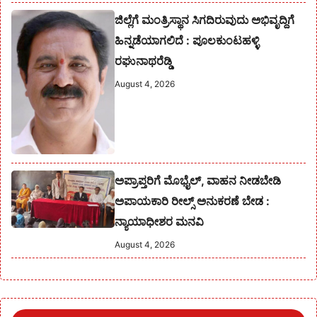
ಜಿಲ್ಲೆಗೆ ಮಂತ್ರಿಸ್ಥಾನ ಸಿಗದಿರುವುದು ಅಭಿವೃದ್ದಿಗೆ
ಹಿನ್ನಡೆಯಾಗಲಿದೆ : ಪೂಲಕುಂಟಹಳ್ಳಿ
ರಘುನಾಥರೆಡ್ಡಿ
August 4, 2026
ಅಪ್ರಾಪ್ತರಿಗೆ ಮೊಭೈಲ್, ವಾಹನ ನೀಡಬೇಡಿ
ಅಪಾಯಕಾರಿ ರೀಲ್ಸ್ ಅನುಕರಣೆ ಬೇಡ :
ನ್ಯಾಯಾಧೀಶರ ಮನವಿ
August 4, 2026