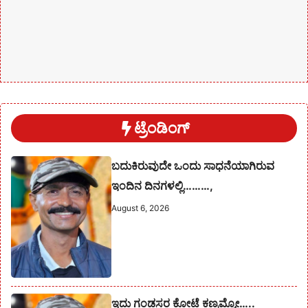
ಟ್ರೆಂಡಿಂಗ್
ಬದುಕಿರುವುದೇ ಒಂದು ಸಾಧನೆಯಾಗಿರುವ
ಇಂದಿನ ದಿನಗಳಲ್ಲಿ………,
August 6, 2026
ಇದು ಗಂಡಸರ ಕೋಟೆ ಕಣ್ರಮ್ಮೋ…..