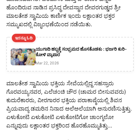
ಹೊಂದಿರುವ ನಾಡಿನ ಪ್ರಸಿದ್ಧ ದೇವಸ್ಥಾನ ದೇವರಗುಡ್ಡದ ಶ್ರೀ
ಮಾಲತೇಶ ಸ್ವಾಮಿಯ ಕಾರ್ಣಿಕ ಇಂದು ಲಕ್ಷಾಂತರ ಭಕ್ತರ
ಸಮ್ಮುಖದಲ್ಲಿ ವಿಜೃಂಭಣೆಯಿಂದ ನಡೆಯಿತು.
ಇದನ್ನೂ ಓದಿ
ಯುಗಾದಿ ಹಬ್ಬಕ್ಕೆ ಸಂಭ್ರಮದ ಹೊಸತೊಡಕು : ಭರ್ಜರಿ ಕುರಿ-
ಕೋಳಿ ವ್ಯಾಪಾರ
Mar 22, 2026
ಮಾಲತೇಶ ಸ್ವಾಮಿಯ ಭಕ್ತಿಯ ಸೇವೆಯಲ್ಲಿದ್ದ ಸಹಸ್ರಾರು
ಗೊರವಯ್ಯನವರ, ಎಲೆಚಂಚಿ ಚೌರ (ಚಾಮರ ಬೀಸುವವರು)
ಕುದುರೆಕಾರರು, ವೀರಗಾರರ ಭಕ್ತಿಯ ಪರಾಕಾಷ್ಠೆಯಲ್ಲಿ ಶಿವನ
ಪ್ರಿಯವಾದ್ಯ ಡಮರಿನ ನಿನಾದ ಅಲೆಅಲೆಯಾಗಿ ಅನುರಣಿಸುತ್ತಿತ್ತು.
ಏಳುಕೋಟಿ ಏಳುಕೋಟಿ ಏಳುಕೋಟಿಗೋ ಚಾಂಗ್ಮಲೋ
ಎನ್ನುವುದು ಲಕ್ಷಾಂತರ ಭಕ್ತರಿಂದ ಹೊರಹೊಮ್ಮುತಿತ್ತು…