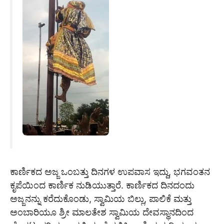
ಕಾರ್ಣಿಕದ ಅಜ್ಜ ಒಂಬತ್ತು ದಿನಗಳ ಉಪವಾಸ ಇದ್ದು, ಭಗವಂತನ
ಕೃಪೆಯಿಂದ ಕಾರ್ಣಿಕ ನುಡಿಯುತ್ತಾರೆ. ಕಾರ್ಣಿಕದ ದಿನದಂದು
ಅಜ್ಜನನ್ನು ಕರೆದುಕೊಂಡು, ಸ್ವಾಮಿಯ ಬಿಲ್ಲು, ಪಾಲಿಕೆ ಮತ್ತು
ಅಂಬಾರಿಯೂ ಶ್ರೀ ಮಾಲತೇಶ ಸ್ವಾಮಿಯ ದೇವಸ್ಥಾನದಿಂದ