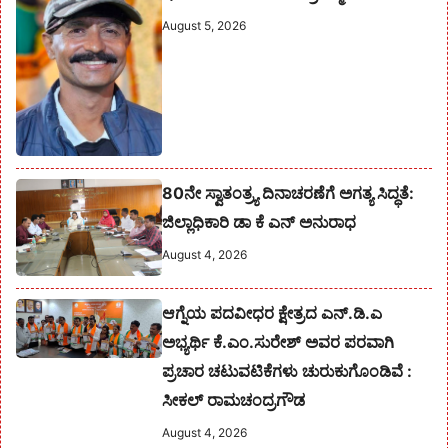
August 5, 2026
80ನೇ ಸ್ವಾತಂತ್ರ್ಯ ದಿನಾಚರಣೆಗೆ ಅಗತ್ಯ ಸಿದ್ಧತೆ:
ಜಿಲ್ಲಾಧಿಕಾರಿ ಡಾ ಕೆ ಎನ್ ಅನುರಾಧ
August 4, 2026
ಆಗ್ನೆಯ ಪದವೀಧರ ಕ್ಷೇತ್ರದ ಎನ್.ಡಿ.ಎ
ಅಭ್ಯರ್ಥಿ ಕೆ.ಎಂ.ಸುರೇಶ್‌ ಅವರ ಪರವಾಗಿ
ಪ್ರಚಾರ ಚಟುವಟಿಕೆಗಳು ಚುರುಕುಗೊಂಡಿವೆ :
ಸೀಕಲ್ ರಾಮಚಂದ್ರಗೌಡ
August 4, 2026