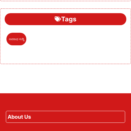
Tags
ಅಪರಾಧ ಸುದ್ದಿ
About Us