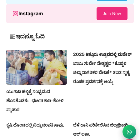
Instagram
Join Now
ಇದನ್ನೂ ಓದಿ
2025 ಕಿತ್ತೂರು ಉತ್ಸವದಲ್ಲಿ ಮಹೇಶ್
ಬಾಬು ಸುರ್ವೇ ನೇತೃತ್ವದ *ಕೊಪ್ಪಳ
ಜಿಲ್ಲಾ ನಾಗರಿಕರ ವೇದಿಕೆ* ತಂಡ ನೃತ್ಯ
ರೂಪಕ ಪ್ರದರ್ಶನಕ್ಕೆ ಆಯ್ಕೆ
ಯುಗಾದಿ ಹಬ್ಬಕ್ಕೆ ಸಂಭ್ರಮದ
ಹೊಸತೊಡಕು : ಭರ್ಜರಿ ಕುರಿ-ಕೋಳಿ
ವ್ಯಾಪಾರ
ಕೃಷಿ ಹೊಂಡದಲ್ಲಿ ಬಿದ್ದು ದಂಪತಿ ಸಾವು.
ಬೆಳೆ ಹಾನಿ ಪರಿಶೀಲಿಸಿದ ಜಿಲ್ಲಾಧಿಕಾರಿ
ಆರ್ ಲತಾ.