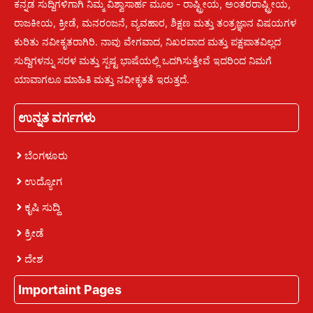
ಕನ್ನಡ ಸುದ್ದಿಗಳಿಗಾಗಿ ನಿಮ್ಮ ವಿಶ್ವಾಸಾರ್ಹ ಮೂಲ - ರಾಷ್ಟ್ರೀಯ, ಅಂತರರಾಷ್ಟ್ರೀಯ,
ರಾಜಕೀಯ, ಕ್ರೀಡೆ, ಮನರಂಜನೆ, ವ್ಯವಹಾರ, ಶಿಕ್ಷಣ ಮತ್ತು ತಂತ್ರಜ್ಞಾನ ವಿಷಯಗಳ
ಕುರಿತು ನವೀಕೃತರಾಗಿರಿ. ನಾವು ವೇಗವಾದ, ನಿಖರವಾದ ಮತ್ತು ಪಕ್ಷಪಾತವಿಲ್ಲದ
ಸುದ್ದಿಗಳನ್ನು ಸರಳ ಮತ್ತು ಸ್ಪಷ್ಟ ಭಾಷೆಯಲ್ಲಿ ಒದಗಿಸುತ್ತೇವೆ ಇದರಿಂದ ನಿಮಗೆ
ಯಾವಾಗಲೂ ಮಾಹಿತಿ ಮತ್ತು ನವೀಕೃತತೆ ಇರುತ್ತದೆ.
ಉನ್ನತ ವರ್ಗಗಳು
ಬೆಂಗಳೂರು
ಉದ್ಯೋಗ
ಕೃಷಿ ಸುದ್ದಿ
ಕ್ರೀಡೆ
ದೇಶ
Importaint Pages