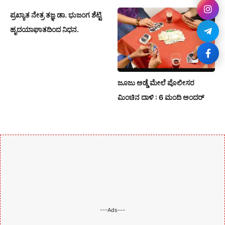
ಪ್ರಖ್ಯಾತ ನೇತ್ರ ತಜ್ಞ ಡಾ. ಭುಜಂಗ ಶೆಟ್ಟಿ
ಹೃದಯಾಘಾತದಿಂದ ನಿಧನ.
ಜೂಜು ಅಡ್ಡೆ ಮೇಲೆ ಪೊಲೀಸರ
ಮಿಂಚಿನ ದಾಳಿ : 6 ಮಂದಿ ಅಂದರ್
---Ads---