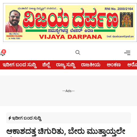
Skip
to
content
Me
8
ಇದೀಗ ಬಂದ ಸುದ್ದಿ
ಜಿಲ್ಲೆ
ರಾಜ್ಯ ಸುದ್ದಿ
ರಾಜಕೀಯ
ಅಂಕಣ
ಆರೋ
--Ads--
ಇದೀಗ ಬಂದ ಸುದ್ದಿ
ಆಕಾಶದತ್ತ ಚಿಗುರಿತು, ಬೇರು ಮುತ್ತಾಯ್ತಲೇ