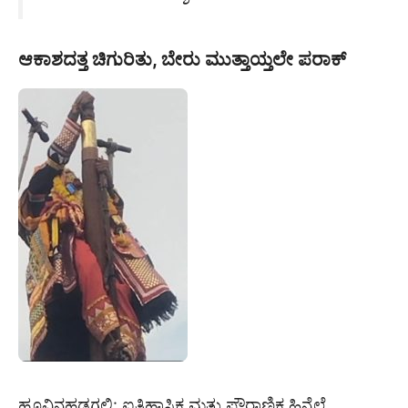
ಆಕಾಶದತ್ತ ಚಿಗುರಿತು, ಬೇರು ಮುತ್ತಾಯ್ತಲೇ ಪರಾಕ್
ಹೂವಿನಹಡಗಲಿ: ಐತಿಹಾಸಿಕ ಮತ್ತು ಪೌರಾಣಿಕ ಹಿನ್ನೆಲೆ