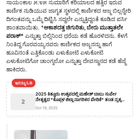
ಸಾಯಂಕಾಲ ೫.೪೫ ಸುಮಾರಿಗೆ ಕರಿಯಾಲದ ಹತ್ತಿರ ಇರುವ
ಕಾರ್ಣಿಕ ನುಡಿಯುವ ಜಾಗೃತ ಸ್ಥಳದಲ್ಲಿ ಕಾರ್ಣಿಕದ ಅಜ್ಜ ಬಿಲ್ಲನ್ನೇರಿ
ದಿಗಂತವನ್ನು ಒಮ್ಮೆ ದಿಟ್ಟಿಸಿ ಸದ್ದಲೇ ಎನ್ನುತ್ತಿದ್ದಂತೆ ಕೂಡಿದ ಪರ್ಸಿ
ಶಾಂತವಾಯಿತು. *
ಆಕಾಶದತ್ತ ಚಿಗುರಿತು, ಬೇರು ಮುತ್ತಾತಲೇ
ಪರಾಕ್*
ಎನ್ನುತ್ತಾ ಬಿಲ್ಲಿನಿಂದ ಧರೆಯ ಕಡೆ ಹೊರಳಿದನು. ಕೆಳಗೆ
ನಿಂತಿದ್ದ ಗೊರವಯ್ಯನವರು ಕಾರ್ಣಿಕದ ಅಜ್ಜನನ್ನು ಹಾಗೆ
ಹೂವಿನಂತೆ ಎತ್ತಿಕೊಂಡು ಏಳುಕೋಟಿ ಏಳುಕೋಟಿ
ಏಳುಕೋಟಿಗೋ ಚಾಂಗ್ಮಲೋ ಎನ್ನುತ್ತಾ ದೇವಸ್ಥಾನದ ಕಡೆ ಹೆಜ್ಜೆ
ಹಾಕಿದರು.
ಇದನ್ನೂ ಓದಿ
2025 ಕಿತ್ತೂರು ಉತ್ಸವದಲ್ಲಿ ಮಹೇಶ್ ಬಾಬು ಸುರ್ವೇ
ನೇತೃತ್ವದ *ಕೊಪ್ಪಳ ಜಿಲ್ಲಾ ನಾಗರಿಕರ ವೇದಿಕೆ* ತಂಡ ನೃತ್ಯ
2
ರೂಪಕ ಪ್ರದರ್ಶನಕ್ಕೆ ಆಯ್ಕೆ
Oct 19, 2025