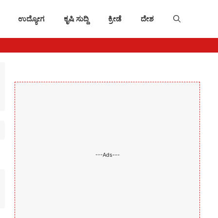
ಉದ್ಯೋಗ
ಕೃಷಿ ಸುದ್ದಿ
ಕ್ರೀಡೆ
ದೇಶ
---Ads---