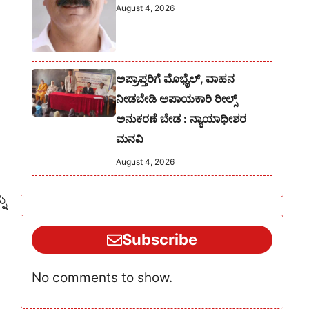
August 4, 2026
ೆ
ಅಪ್ರಾಪ್ತರಿಗೆ ಮೊಭೈಲ್, ವಾಹನ
ನೀಡಬೇಡಿ ಅಪಾಯಕಾರಿ ರೀಲ್ಸ್
ಅನುಕರಣೆ ಬೇಡ : ನ್ಯಾಯಾಧೀಶರ
ಮನವಿ
August 4, 2026
ು
Subscribe
No comments to show.