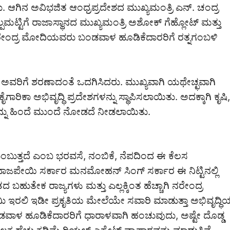
ಗಿನ ಅವಿಭಜಿತ ಆಂಧ್ರಪ್ರದೇಶದ ಮುಖ್ಯಮಂತ್ರಿ ಎನ್. ಚಂದ್ರ
ಲ್ಪಮಟ್ಟಿಗೆ ರಾಜಾಸ್ಥಾನದ ಮುಖ್ಯಮಂತ್ರಿ ಅಶೋಕ್ ಗೆಹ್ಲೋಟ್ ಮತ್ತು
ನರೇಂದ್ರ ಮೋದಿಯವರು ಬಂಡವಾಳ ಹೂಡಿಕೆದಾರರಿಗೆ ರತ್ನಗಂಬಳಿ
 ಅವರಿಗೆ ಶರಣಾದಂತೆ ಒದಗಿಸಿದರು. ಮುಖ್ಯವಾಗಿ ಯಥೇಚ್ಛವಾಗಿ
ಿಕಾ ಅಭಿವೃದ್ಧಿ ಪ್ರದೇಶಗಳನ್ನು ಸ್ಥಾಪಿಸಲಾಯಿತು. ಅದಕ್ಕಾಗಿ ಕೃಷಿ,
ನು ಹಿಂದೆ ಮುಂದೆ ನೋಡದೆ ನೀಡಲಾಯಿತು.
ತುಂಬುತ್ತದೆ ಎಂಬ ಭರವಸೆ, ನಂಬಿಕೆ, ನೆಪದಿಂದ ಈ ಕೆಲಸ
ಾಜಪೇಯಿ ಸರ್ಕಾರ ಮನಮೋಹನ್ ಸಿಂಗ್ ಸರ್ಕಾರ ಈ ನಿಟ್ಟಿನಲ್ಲಿ
ುತೇಕ ರಾಜ್ಯಗಳು ಮತ್ತು ಎಲ್ಲಕ್ಕಿಂತ ಹೆಚ್ಚಾಗಿ ನರೇಂದ್ರ
ಿ ಇರಲಿ ಇಡೀ ಪ್ರಕೃತಿಯ ಮೇಲೆಯೇ ಸವಾರಿ ಮಾಡುತ್ತಾ ಅಭಿವೃದ್ಧಿ
ಡವಾಳ ಹೂಡಿಕೆದಾರರಿಗೆ ಧಾರಾಳವಾಗಿ ಹಂಚುವುದು, ಅಷ್ಟೇ ದೊಡ್ಡ