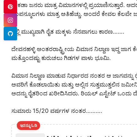
ಶೇಕಡಾ ಜನರು ಮಾತ್ರ ವಿಮಾನಗಳಲ್ಲಿ ಪ್ರಯಾಣಿಸುತ್ತಾರೆ.
ಸಂಪನ್ಮೂಲಗಳು ಮಾತ್ರ ಅತಿಹೆಚ್ಚು. ಅಂದರೆ ಕೇವಲ ಕೆಲವೇ ಜನ
ಇಲ್ಲಿ ಮುಖ್ಯವಾಗಿ ರೈತ ಮಕ್ಕಳು ನೆನಪಾಗಲು ಕಾರಣ…….
ದೇವನಹಳ್ಳಿ ಅಂತರರಾಷ್ಟ್ರೀಯ ವಿಮಾನ ನಿಲ್ದಾಣ ಇದ್ದ ಜಾಗ ಕೆ
ಮತ್ತೊಂದಷ್ಟು ಕುರುಚಲು ಗಿಡಗಳ ಪಾಳು ಭೂಮಿ.
ವಿಮಾನ ನಿಲ್ದಾಣ ಮಾಡುವ ನಿರ್ಧಾರದ ನಂತರ ಆ ಜಾಗವನ್ನು ರ
ಅವರಿಗೆ ಕೊಡಲಾಯಿತು ಮತ್ತು ಅಲ್ಲಿನ ಸುತ್ತಮುತ್ತಲಿನ ಜಮೀನಿ
ಅದನ್ನು ರೈತರಿಂದ ಖರೀದಿಸಿದರು. ರಿಯಲ್ ಎಸ್ಟೇಟ್ ಒಂದ
ಸುಮಾರು ‌15/20 ವರ್ಷಗಳ ನಂತರ……….
ಇದನ್ನೂ ಓದಿ