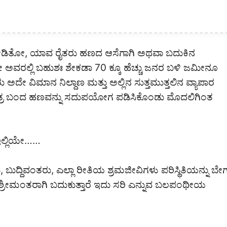
ೀಡಿತೋ, ಯಾವ ರೈತರು ಹಣದ ಆಸೆಗಾಗಿ ಅಥವಾ ಬದುಕಿನ
 ಅವರಲ್ಲಿ ಬಹುಶಃ ಶೇಕಡಾ 70 ಕ್ಕೂ ಹೆಚ್ಚು ಜನರ ಬಳಿ ಜಮೀನೂ
ದೇ ವಿಮಾನ ನಿಲ್ದಾಣ ಮತ್ತು ಅಲ್ಲಿನ ಸುತ್ತಮುತ್ತಲಿನ ವ್ಯಾಪಾರ
ರು ಮಾತ್ರ ಬಂದ ಹಣವನ್ನು ಸದುಪಯೋಗ ಪಡಿಸಿಕೊಂಡು ಮೊದಲಿಗಿಂತ
ಇಲ್ಲಿಯೇ……
್ದಿವಂತರು, ಎಲ್ಲಾ ರೀತಿಯ ಶ್ರಮಜೀವಿಗಳು ಪರಿಸ್ಥಿತಿಯನ್ನು ಬೇ
ರೀಮಂತರಾಗಿ ಬದುಕುತ್ತಾರೆ ಇದು ಸರಿ ಎನ್ನುವ ಬಲಪಂಥೀಯ