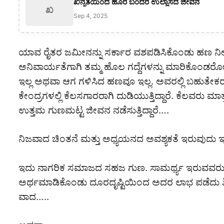
ಖಿನ್ನತೆಯಿಂದ ಹೊರ ಬಂದರೆ ಉಲ್ಲಾಸದ ಜೀವನ
ಖ
Sep 4, 2025
ಯಾವ ರೈತರ ಜಮೀನನ್ನು ಸರ್ಕಾರ ವಶಪಡಿಸಿಕೊಂಡು ಹಣ ನ
ಅನಿವಾರ್ಯತೆಗಾಗಿ ತಮ್ಮ ಹೊಲ ಗದ್ದೆಗಳನ್ನು ಮಾರಿಕೊಂಡರೋ
ಇಲ್ಲ ಅಥವಾ ಆಗ ಗಳಿಸಿದ ಹಣವೂ ಇಲ್ಲ. ಅವರಲ್ಲಿ ಬಹುತೇಕರು ಅ
ಕೇಂದ್ರಗಳಲ್ಲಿ ಕೆಲಸಗಾರರಾಗಿ ದುಡಿಯುತ್ತಿದ್ದಾರೆ. ಕೆಲವ
ಉತ್ತಮ ಗುಣಮಟ್ಟ ಜೀವನ ನಡೆಸುತ್ತಿದ್ದಾರೆ….
ನಿಜವಾದ ಚಿಂತನೆ ಮತ್ತು ಅಧ್ಯಯನದ ಅವಶ್ಯಕತೆ ಇರುವುದು 
ಇದು ನಾಗರಿಕ ಸಮಾಜದ ಸಹಜ ಗುಣ. ಸಾಮರ್ಥ್ಯ ಇರುವವರು, ಬುದ
ಅರ್ಥಮಾಡಿಕೊಂಡು ದೂರದೃಷ್ಟಿಯಿಂದ ಅದರ ಲಾಭ ಪಡೆದು ಶ್
ವಾದ…..