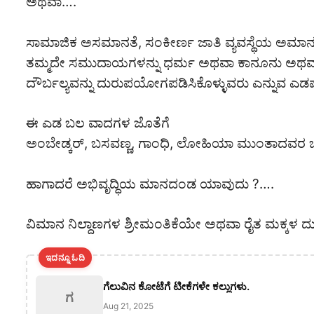
ಅಥವಾ….
ಸಾಮಾಜಿಕ ಅಸಮಾನತೆ, ಸಂಕೀರ್ಣ ಜಾತಿ ವ್ಯವಸ್ಥೆಯ ಅಮಾನ
ತಮ್ಮದೇ ಸಮುದಾಯಗಳನ್ನು ಧರ್ಮ ಅಥವಾ ಕಾನೂನು ಅಥವಾ ಸಂ
ದೌರ್ಬಲ್ಯವನ್ನು ದುರುಪಯೋಗಪಡಿಸಿಕೊಳ್ಳುವರು ಎನ್ನುವ
ಈ ಎಡ ಬಲ ವಾದಗಳ ಜೊತೆಗೆ
ಅಂಬೇಡ್ಕರ್, ಬಸವಣ್ಣ, ಗಾಂಧಿ, ಲೋಹಿಯಾ ಮುಂತಾದವರ ಚಿಂತನೆ
ಹಾಗಾದರೆ ಅಭಿವೃದ್ಧಿಯ ಮಾನದಂಡ ಯಾವುದು ?….
ವಿಮಾನ ನಿಲ್ದಾಣಗಳ ಶ್ರೀಮಂತಿಕೆಯೇ ಅಥವಾ ರೈತ ಮಕ್ಕಳ ದ
ಇದನ್ನೂ ಓದಿ
ಗೆಲುವಿನ ಕೋಟೆಗೆ ಟೀಕೆಗಳೇ ಕಲ್ಲುಗಳು.
ಗ
Aug 21, 2025