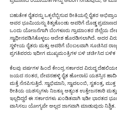
ಪ್ರಮಾಣದ ರಿಯಾಯಿತಿಗಳನ್ನು ಅವರಿಗೆ ನೀಡುವುದು, ಆ ಮೂಲಕ ಹ
ಬಹುತೇಕ ರೈತರನ್ನು ಒಕ್ಕಲೆಬ್ಬಿಸುವ ರೀತಿಯಲ್ಲಿ ರೈತರ ಅಭ
ಅವರ ಭೂಮಿಯನ್ನು ಕಿತ್ತುಕೊಂಡು ಅವರಿಗೆ ದೊಡ್ಡ ಪ್ರಮಾಣದ 
ಒಂದು ಯೋಜನೆಗಾಗಿ ಬೆಂಗಳೂರು ಗ್ರಾಮಾಂತರ ಜಿಲ್ಲೆಯ ದೇವನ
ಸ್ವಾಧೀನಪಡಿಸಿಕೊಳ್ಳಲು ಆದೇಶ ಹೊರಡಿಸಲಾಗಿದೆ. ಅದರ ವಿ
ಸ್ಥಳೀಯ ರೈತರು ಮತ್ತು ಅವರಿಗೆ ಬೆಂಬಲವಾಗಿ ಸೂಚಿಸಿದ ರಾಜ
ಪ್ರಗತಿಪರರು ಇದೀಗ ಮುಖ್ಯಮಂತ್ರಿಗಳ ಬಳಿ ಚರ್ಚಿಸಿದ ಬಳಿಕ ಬಹ
ಕೆಲವು ವರ್ಷಗಳ ಹಿಂದೆ ಕೇಂದ್ರ ಸರ್ಕಾರದ ವಿರುದ್ಧ ದೆಹಲಿಯಲ್ಲಿ ರ
ಜಯದ ನಂತರ, ದೇವನಹಳ್ಳಿ ರೈತ ಹೋರಾಟ ಯಶಸ್ಸಿನ ಹಾದಿಯಲ್
ಮತ್ತೆ ನೆನಪಿಸುತ್ತಿದೆ. ಸ್ವಾಭಿಮಾನಿ, ಸ್ವಾವಲಂಬಿ, ಸ್ವತಂತ್ರ, ಮ
ರೀತಿಯ ಯಶಸ್ಸುಗಳು ನಿಜಕ್ಕೂ ಅತ್ಯಂತ ಉತ್ತೇಜನಕಾರಿ ಮತ್ತ
ಇಲ್ಲದಿದ್ದರೆ ಈ ಸರ್ಕಾರಗಳು ಖಂಡಿತವಾಗಿ ಇಡೀ ಭಾರತದ ಭೂಪ್ರ
ವಾಸಿಸಲು ಯೋಗ್ಯವೇ ಅಲ್ಲದ ಜಾಗವಾಗಿ ಮಾಡುವುದು ನಿಶ್ಚಿತ.