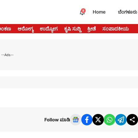
8
Home
ಬೆಂಗಳೂರು
ಅಂಕಣ
ಆರೋಗ್ಯ
ಉದ್ಯೋಗ
ಕೃಷಿ ಸುದ್ದಿ
ಕ್ರೀಡೆ
ಸಂಪಾದಕೀಯ
--Ads--
Follow ಮಾಡಿ