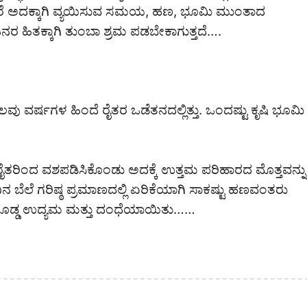
 ಆದರೆ ಅದಕ್ಕಾಗಿ ವ್ಯಯಿಸುವ ಸಮಯ, ಹಣ, ಭೂಮಿ ಮುಂತಾದ
ರ ಹಿತಕ್ಕಾಗಿ ತುಂಬಾ ಶ್ರಮ ಪಡಬೇಕಾಗುತ್ತದೆ….
ಲವು ವರ್ಷಗಳ ಹಿಂದೆ ರೈತರ ಒಡೆತನದಲ್ಲಿತ್ತು. ಒಂದಷ್ಟು ಕೃಷಿ ಭೂಮಿ
ೈತರಿಂದ ವಶಪಡಿಸಿಕೊಂಡು ಅದಕ್ಕೆ ಉತ್ತಮ ಪರಿಹಾರದ ಮೊತ್ತವನ್ನು
ನ ಬೆಲೆ ಗರಿಷ್ಠ ಪ್ರಮಾಣದಲ್ಲಿ ಏರಿಕೆಯಾಗಿ ಸಾಕಷ್ಟು ಹಣವಂತರು
ು ದೊಡ್ಡ ಉದ್ಯಮ ಮತ್ತು ದಂಧೆಯಾಯಿತು……