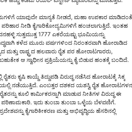
ೆಚ್ಚು ಕಡಿಮೆ ರಿಯಲ್ ಎಸ್ಟೇಟ್ ವ್ಯಾಪಾರವನ್ನು ಮಾಡುತ್ತಿವೆ.
ಿಪ್ರಾಯಗಳಿಗೆ ಯಾವುದೇ ಮಾನ್ಯತೆ ನೀಡದೆ, ಮಹಾ ಉಪಕಾರ ಮಾಡಿದಂತ
ಪರಿಹಾರ ನೀಡಿ ಕೈಗಾರಿಕೋದ್ಯಮಿಗಳಿಗೆ ಹಂಚಲಾಗುತ್ತಿದೆ. ಇಂತಹ
ಹಳ್ಳಿ ಸುತ್ತಮುತ್ತ 1777 ಎಕರೆಯಷ್ಟು ಭೂಮಿಯನ್ನು
ರುದ್ಧವಾಗಿ ಕಳೆದ ಮೂರು ವರ್ಷಗಳಿಂದ ನಿರಂತರವಾಗಿ ಹೋರಾಡಿದ
್ಯದ ಮತ್ತು ರಾಷ್ಟ್ರದ ಹಲವಾರು ರೈತ ಪರ ಹೋರಾಟಗಾರರು,
ುತೇಕ ಆ ಸ್ವಾಧೀನ ಪ್ರಕ್ರಿಯೆಯನ್ನು ಕೈ ಬಿಡುವ ಹಂತಕ್ಕೆ ಬಂದಿದೆ.
ೈತರು ಕೃಷಿ ಕಾಯ್ದೆ ತಿದ್ದುಪಡಿ ವಿರುದ್ಧ ನಡೆಸಿದ ಹೋರಾಟಕ್ಕೆ ಸಿಕ್ಕ
ಲಿ ನಡೆಯುತ್ತಿದೆ. ಎಂಬತ್ತರ ದಶಕದ ಯಶಸ್ವಿ ರೈತ ಹೋರಾಟಗಳನ್ನ
ುಕ್ತ ರೈತರನ್ನು ಕೂಲಿ ಕಾರ್ಮಿಕರನ್ನಾಗಿ ಮಾಡುವ ನೀತಿಗಳ ವಿರುದ್ಧ ಈ
ು ಪರಿಣಾಮಕಾರಿ. ಇದು ತುಂಬಾ ತುಂಬಾ ಒಳ್ಳೆಯ ಬೆಳವಣಿಗೆ.
ದೇಶವನ್ನು ಕೈಗಾರಿಕೀಕರಣ ಮತ್ತು ಅಭಿವೃದ್ಧಿಯ ಹೆಸರಿನಲ್ಲಿ