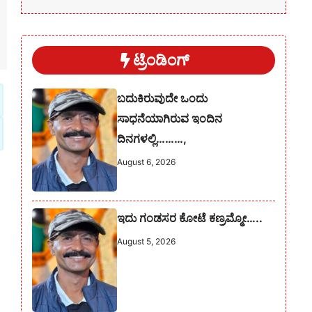
ಟ್ರೆಂಡಿಂಗ್
ಬದುಕಿರುವುದೇ ಒಂದು
ಸಾಧನೆಯಾಗಿರುವ ಇಂದಿನ
ದಿನಗಳಲ್ಲಿ………,
August 6, 2026
ಇದು ಗಂಡಸರ ಕೋಟೆ ಕಣ್ರಮ್ಮೋ…..
August 5, 2026