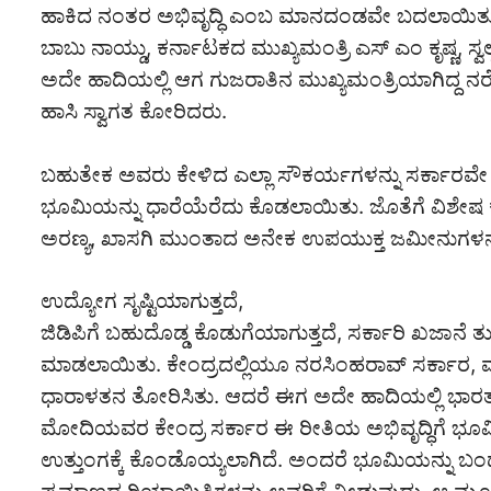
ಹಾಕಿದ ನಂತರ ಅಭಿವೃದ್ಧಿ ಎಂಬ ಮಾನದಂಡವೇ ಬದಲಾಯಿತು. ಆ
ಬಾಬು ನಾಯ್ಡು, ಕರ್ನಾಟಕದ ಮುಖ್ಯಮಂತ್ರಿ ಎಸ್ ಎಂ ಕೃಷ್ಣ, ಸ್ವ
ಅದೇ ಹಾದಿಯಲ್ಲಿ ಆಗ ಗುಜರಾತಿನ ಮುಖ್ಯಮಂತ್ರಿಯಾಗಿದ್ದ 
ಹಾಸಿ ಸ್ವಾಗತ ಕೋರಿದರು.
ಬಹುತೇಕ ಅವರು ಕೇಳಿದ ಎಲ್ಲಾ ಸೌಕರ್ಯಗಳನ್ನು ಸರ್ಕಾರವೇ
ಭೂಮಿಯನ್ನು ಧಾರೆಯೆರೆದು ಕೊಡಲಾಯಿತು. ಜೊತೆಗೆ ವಿಶೇಷ ಕೈಗಾರ
ಅರಣ್ಯ, ಖಾಸಗಿ ಮುಂತಾದ ಅನೇಕ ಉಪಯುಕ್ತ ಜಮೀನುಗಳನ್
ಉದ್ಯೋಗ ಸೃಷ್ಟಿಯಾಗುತ್ತದೆ,
ಜಿಡಿಪಿಗೆ ಬಹುದೊಡ್ಡ ಕೊಡುಗೆಯಾಗುತ್ತದೆ, ಸರ್ಕಾರಿ ಖಜಾನೆ 
ಮಾಡಲಾಯಿತು. ಕೇಂದ್ರದಲ್ಲಿಯೂ ನರಸಿಂಹರಾವ್ ಸರ್ಕಾರ, ವ
ಧಾರಾಳತನ ತೋರಿಸಿತು. ಆದರೆ ಈಗ ಅದೇ ಹಾದಿಯಲ್ಲಿ ಭಾರತದ ಬಹ
ಮೋದಿಯವರ ಕೇಂದ್ರ ಸರ್ಕಾರ ಈ ರೀತಿಯ ಅಭಿವೃದ್ಧಿಗೆ ಭೂಮ
ಉತ್ತುಂಗಕ್ಕೆ ಕೊಂಡೊಯ್ಯಲಾಗಿದೆ. ಅಂದರೆ ಭೂಮಿಯನ್ನು ಬಂ