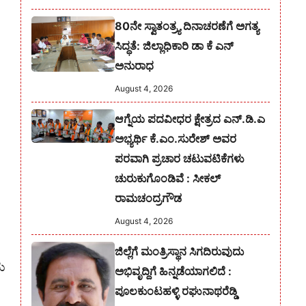
80ನೇ ಸ್ವಾತಂತ್ರ್ಯ ದಿನಾಚರಣೆಗೆ ಅಗತ್ಯ
ಸಿದ್ಧತೆ: ಜಿಲ್ಲಾಧಿಕಾರಿ ಡಾ ಕೆ ಎನ್
ಅನುರಾಧ
August 4, 2026
ಆಗ್ನೆಯ ಪದವೀಧರ ಕ್ಷೇತ್ರದ ಎನ್.ಡಿ.ಎ
ಅಭ್ಯರ್ಥಿ ಕೆ.ಎಂ.ಸುರೇಶ್‌ ಅವರ
ಪರವಾಗಿ ಪ್ರಚಾರ ಚಟುವಟಿಕೆಗಳು
ಚುರುಕುಗೊಂಡಿವೆ : ಸೀಕಲ್
ರಾಮಚಂದ್ರಗೌಡ
August 4, 2026
ಜಿಲ್ಲೆಗೆ ಮಂತ್ರಿಸ್ಥಾನ ಸಿಗದಿರುವುದು
ಯ
ಅಭಿವೃದ್ದಿಗೆ ಹಿನ್ನಡೆಯಾಗಲಿದೆ :
ಪೂಲಕುಂಟಹಳ್ಳಿ ರಘುನಾಥರೆಡ್ಡಿ