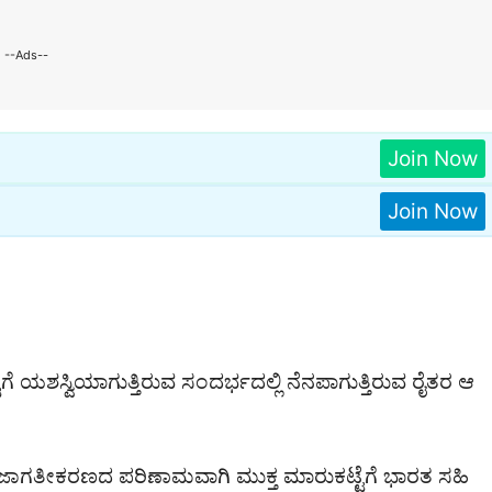
--Ads--
Join Now
Join Now
ಗೆ ಯಶಸ್ವಿಯಾಗುತ್ತಿರುವ ಸಂದರ್ಭದಲ್ಲಿ ನೆನಪಾಗುತ್ತಿರುವ ರೈತರ ಆ
 ಜಾಗತೀಕರಣದ ಪರಿಣಾಮವಾಗಿ ಮುಕ್ತ ಮಾರುಕಟ್ಟೆಗೆ ಭಾರತ ಸಹಿ