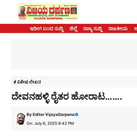
Skip
to
content
ಇದೀಗ ಬಂದ ಸುದ್ದಿ
ಜಿಲ್ಲೆ
ರಾಜ್ಯ ಸುದ್ದಿ
ರಾಜಕೀಯ
ವಿಶೇಷ ಲೇಖನ
ದೇವನಹಳ್ಳಿ ರೈತರ ಹೋರಾಟ…….
By
Editor VijayaDarpana
On: July 6, 2025 6:42 PM