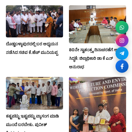
ದೊಡ್ಡಬಳ್ಳಾಪುರದಲ್ಲಿ ಬರ ಅಧ್ಯಯನ
80ನೇ ಸ್ವಾತಂತ್ರ್ಯ ದಿನಾಚರಣೆಗೆ ಅಗತ್ಯ
ನಡೆಸಿದ ಸಚಿವ ಕೆ.ಹೆಚ್ ಮುನಿಯಪ್ಪ
ಸಿದ್ಧತೆ: ಜಿಲ್ಲಾಧಿಕಾರಿ ಡಾ ಕೆ ಎನ್
ಅನುರಾಧ
ಕಷ್ಟಪಟ್ಟು ಇಷ್ಟಪಟ್ಟು ವ್ಯಾಸಂಗ ಮಾಡಿ
ಮುಂದೆ ಬರಬೇಕು. ಪುನೀತ್