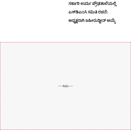
ಸರ್ಕಾರಿ ಉರ್ದು ಪ್ರೌಢಶಾಲೆಯಲ್ಲಿ
ಎಸ್‌ಡಿಎಂಸಿ ಸಮಿತಿ ರಚನೆ:
ಅಧ್ಯಕ್ಷರಾಗಿ ಜಹೀರುದ್ದೀನ್ ಆಯ್ಕೆ
---Ads---