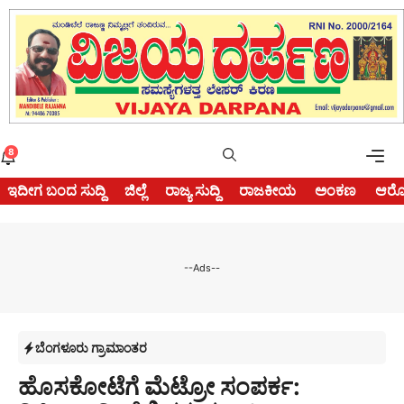
Skip
to
content
Me
8
ಇದೀಗ ಬಂದ ಸುದ್ದಿ
ಜಿಲ್ಲೆ
ರಾಜ್ಯ ಸುದ್ದಿ
ರಾಜಕೀಯ
ಅಂಕಣ
ಆರೋ
--Ads--
ಬೆಂಗಳೂರು ಗ್ರಾಮಾಂತರ
ಹೊಸಕೋಟೆಗೆ ಮೆಟ್ರೋ ಸಂಪರ್ಕ: