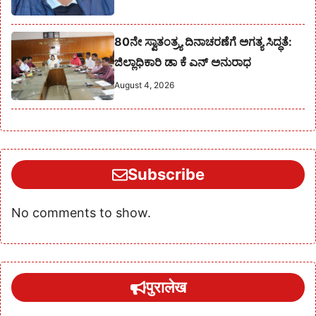
80ನೇ ಸ್ವಾತಂತ್ರ್ಯ ದಿನಾಚರಣೆಗೆ ಅಗತ್ಯ ಸಿದ್ಧತೆ:
ಜಿಲ್ಲಾಧಿಕಾರಿ ಡಾ ಕೆ ಎನ್ ಅನುರಾಧ
August 4, 2026
Subscribe
No comments to show.
पुरालेख