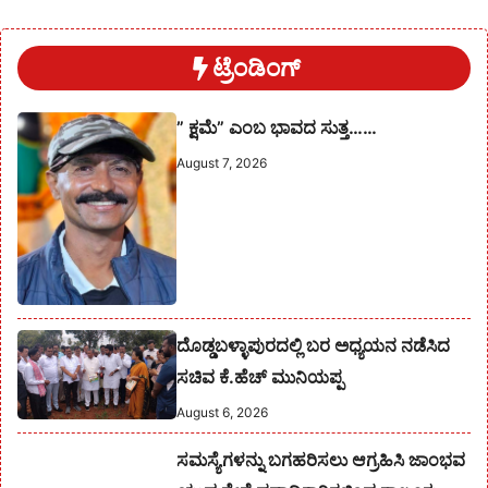
ಟ್ರೆಂಡಿಂಗ್
” ಕ್ಷಮೆ” ಎಂಬ ಭಾವದ ಸುತ್ತ……
August 7, 2026
ದೊಡ್ಡಬಳ್ಳಾಪುರದಲ್ಲಿ ಬರ ಅಧ್ಯಯನ ನಡೆಸಿದ
ಸಚಿವ ಕೆ.ಹೆಚ್ ಮುನಿಯಪ್ಪ
August 6, 2026
ಸಮಸ್ಯೆಗಳನ್ನು ಬಗಹರಿಸಲು ಆಗ್ರಹಿಸಿ ಜಾಂಭವ