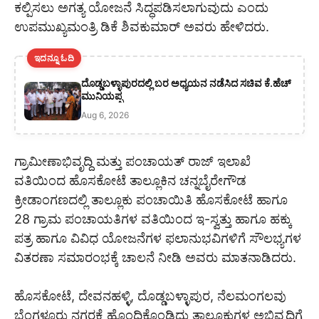
ಕಲ್ಪಿಸಲು ಅಗತ್ಯ ಯೋಜನೆ ಸಿದ್ಧಪಡಿಸಲಾಗುವುದು ಎಂದು
ಉಪಮುಖ್ಯಮಂತ್ರಿ ಡಿಕೆ ಶಿವಕುಮಾರ್ ಅವರು ಹೇಳಿದರು.
ಇದನ್ನೂ ಓದಿ
ದೊಡ್ಡಬಳ್ಳಾಪುರದಲ್ಲಿ ಬರ ಅಧ್ಯಯನ ನಡೆಸಿದ ಸಚಿವ ಕೆ.ಹೆಚ್
ಮುನಿಯಪ್ಪ
Aug 6, 2026
ಗ್ರಾಮೀಣಾಭಿವೃದ್ದಿ ಮತ್ತು ಪಂಚಾಯತ್ ರಾಜ್ ಇಲಾಖೆ
ವತಿಯಿಂದ ಹೊಸಕೋಟೆ ತಾಲ್ಲೂಕಿನ ಚನ್ನಬೈರೇಗೌಡ
ಕ್ರೀಡಾಂಗಣದಲ್ಲಿ ತಾಲ್ಲೂಕು ಪಂಚಾಯಿತಿ ಹೊಸಕೋಟೆ ಹಾಗೂ
28 ಗ್ರಾಮ ಪಂಚಾಯತಿಗಳ ವತಿಯಿಂದ ಇ-ಸ್ವತ್ತು ಹಾಗೂ ಹಕ್ಕು
ಪತ್ರ ಹಾಗೂ ವಿವಿಧ ಯೋಜನೆಗಳ ಫಲಾನುಭವಿಗಳಿಗೆ ಸೌಲಭ್ಯಗಳ
ವಿತರಣಾ ಸಮಾರಂಭಕ್ಕೆ ಚಾಲನೆ ನೀಡಿ ಅವರು ಮಾತನಾಡಿದರು.
ಹೊಸಕೋಟೆ, ದೇವನಹಳ್ಳಿ, ದೊಡ್ಡಬಳ್ಳಾಪುರ, ನೆಲಮಂಗಲವು
ಬೆಂಗಳೂರು ನಗರಕ್ಕೆ ಹೊಂದಿಕೊಂಡಿದ್ದು ತಾಲ್ಲೂಕುಗಳ ಅಭಿವೃದ್ಧಿಗೆ