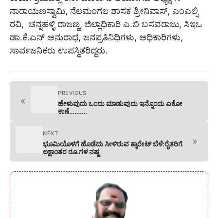
ನಾರಾಯಣಸ್ವಾಮಿ, ನೆಲಮಂಗಲ ಶಾಸಕ ಶ್ರೀನಿವಾಸ್, ಎಂಎಲ್ಸಿ
ರವಿ, ಚನ್ನಹಳ್ಳಿ ರಾಜಣ್ಣ, ಜಿಲ್ಲಾಧಿಕಾರಿ ಎ.ಬಿ ಬಸವರಾಜು, ಸಿಇಒ
ಡಾ.ಕೆ.ಎನ್ ಅನುರಾಧ, ಜನಪ್ರತಿನಿಧಿಗಳು, ಅಧಿಕಾರಿಗಳು,
ಸಾರ್ವಜನಿಕರು ಉಪಸ್ಥಿತರಿದ್ದರು.
PREVIOUS
«
ಹೇಳುವುದು ಒಂದು ಮಾಡುವುದು ಇನ್ನೊಂದು ಏಕೋ
ಕಾಣೆ……….
NEXT
»
ಭೂಮಿಯೊಳಗೆ ಹೊಡೆದು ಸೀಳಿರುವ ಕ್ಯಾರೇಟ್ ಬೆಳೆ:ರೈತರಿಗೆ
ಲಕ್ಷಾಂತರ ರೂ.ಗಳ ನಷ್ಟ