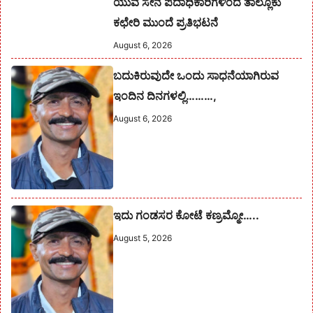
ಯುವ ಸೇನೆ ಪದಾಧಿಕಾರಿಗಳಿಂದ ತಾಲ್ಲೂಕು
ಕಛೇರಿ ಮುಂದೆ ಪ್ರತಿಭಟನೆ
August 6, 2026
ಬದುಕಿರುವುದೇ ಒಂದು ಸಾಧನೆಯಾಗಿರುವ
ಇಂದಿನ ದಿನಗಳಲ್ಲಿ………,
August 6, 2026
ಇದು ಗಂಡಸರ ಕೋಟೆ ಕಣ್ರಮ್ಮೋ…..
August 5, 2026