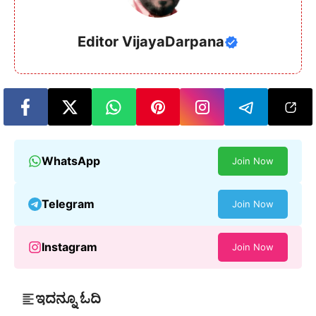
Editor VijayaDarpana
WhatsApp
Join Now
Telegram
Join Now
Instagram
Join Now
ಇದನ್ನೂ ಓದಿ