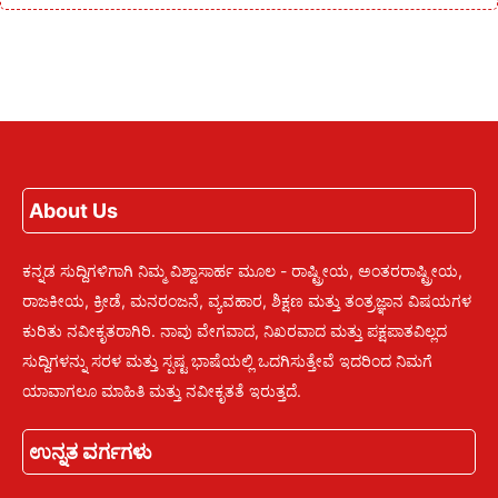
About Us
ಕನ್ನಡ ಸುದ್ದಿಗಳಿಗಾಗಿ ನಿಮ್ಮ ವಿಶ್ವಾಸಾರ್ಹ ಮೂಲ - ರಾಷ್ಟ್ರೀಯ, ಅಂತರರಾಷ್ಟ್ರೀಯ,
ರಾಜಕೀಯ, ಕ್ರೀಡೆ, ಮನರಂಜನೆ, ವ್ಯವಹಾರ, ಶಿಕ್ಷಣ ಮತ್ತು ತಂತ್ರಜ್ಞಾನ ವಿಷಯಗಳ
ಕುರಿತು ನವೀಕೃತರಾಗಿರಿ. ನಾವು ವೇಗವಾದ, ನಿಖರವಾದ ಮತ್ತು ಪಕ್ಷಪಾತವಿಲ್ಲದ
ಸುದ್ದಿಗಳನ್ನು ಸರಳ ಮತ್ತು ಸ್ಪಷ್ಟ ಭಾಷೆಯಲ್ಲಿ ಒದಗಿಸುತ್ತೇವೆ ಇದರಿಂದ ನಿಮಗೆ
ಯಾವಾಗಲೂ ಮಾಹಿತಿ ಮತ್ತು ನವೀಕೃತತೆ ಇರುತ್ತದೆ.
ಉನ್ನತ ವರ್ಗಗಳು